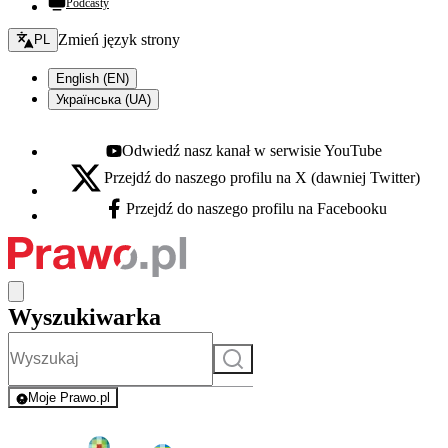
Podcasty
Zmień język - bieżący:
Zmień język strony
PL
English (EN)
Українська (UA)
Odwiedź nasz kanał w serwisie YouTube
Youtube - otwiera się w nowej karcie
Przejdź do naszego profilu na X (dawniej Twitter)
X - otwiera się w nowej karcie
Przejdź do naszego profilu na Facebooku
Facebook - otwiera się w nowej karcie
Wyszukiwarka
Szukaj
Moje Prawo.pl
- rejestracja i logowanie do serwisu