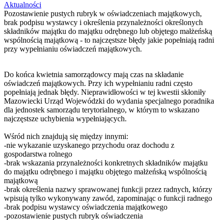
Aktualności
Pozostawienie pustych rubryk w oświadczeniach majątkowych,
brak podpisu wystawcy i określenia przynależności określonych
składników majątku do majątku odrębnego lub objętego małżeńską
wspólnością majątkową - to najczęstsze błędy jakie popełniają radni
przy wypełnianiu oświadczeń majątkowych.
Do końca kwietnia samorządowcy mają czas na składanie
oświadczeń majątkowych. Przy ich wypełnianiu radni często
popełniają jednak błędy. Nieprawidłowości w tej kwestii skłoniły
Mazowiecki Urząd Wojewódzki do wydania specjalnego poradnika
dla jednostek samorządu terytorialnego, w którym to wskazano
najczęstsze uchybienia wypełniających.
Wśród nich znajdują się między innymi:
-nie wykazanie uzyskanego przychodu oraz dochodu z
gospodarstwa rolnego
-brak wskazania przynależności konkretnych składników majątku
do majątku odrębnego i majątku objętego małżeńską wspólnością
majątkową
-brak określenia nazwy sprawowanej funkcji przez radnych, którzy
wpisują tylko wykonywany zawód, zapominając o funkcji radnego
-brak podpisu wystawcy oświadczenia majątkowego
-pozostawienie pustych rubryk oświadczenia