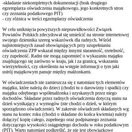
-składanie niekompletnych dokumentacji (brak drugiego
egzemplarza oświadczenia majątkowego, jego konkretnych stron
czy zeznania podatkowego PIT)
- czy różnica w treści egzemplarzy oświadczenia
W celu uniknięcia powyższych nieprawidłowości Związek
Powiatów Polskich zdecydował się umieścić na stronie internetowej
swojego dziennika szereg wskazówek dla radnych. Wśród
najistotniejszych zasad obowiązujących przy uzupełnianiu
oświadczenia ZPP wskazał między innymi staranność, rzetelność,
czy zupełność. Radni nie mogą zapomnieć o wykazaniu majątku
znajdującego się zarówno w kraju, jak i za granicą, wskazaniu
wierzytelności, czy określeniu na wstępie informacji o tym jaki
ustrój majątkowym panuje między małżonkami.
W oświadczeniach nie zamieszcza się z natomiast tych elementów
majątku, które należą do dzieci (chodzi tu o darowizny i spadki) czy
majątku odrębnego współmałżonka i uzyskanych przez niego
dochodów. Składane przez radnych oświadczenia dotyczą stanu na
dzień wynikający z wymogów (nie chodzi o dzień, w którym
sporządzono oświadczenie). W zakresie oświadczeń składanych wg
stanu na koniec roku (chodzi o składane do końca kwietnia) należy
dołączyć kopię całego, zupełnego oraz podpisanego zeznania
dotyczącego wysokości osiągniętego dochodu w roku podatkowym
(PIT). Warto natomiast podkreślić, że nie jest obowiązkowe