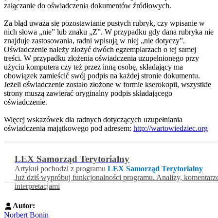
załączanie do oświadczenia dokumentów źródłowych.
Za błąd uważa się pozostawianie pustych rubryk, czy wpisanie w
nich słowa „nie” lub znaku „Z”. W przypadku gdy dana rubryka nie
znajduje zastosowania, radni wpisują w niej „nie dotyczy”.
Oświadczenie należy złożyć dwóch egzemplarzach o tej samej
treści. W przypadku złożenia oświadczenia uzupełnionego przy
użyciu komputera czy też przez inną osobę, składający ma
obowiązek zamieścić swój podpis na każdej stronie dokumentu.
Jeżeli oświadczenie zostało złożone w formie kserokopii, wszystkie
strony muszą zawierać oryginalny podpis składającego
oświadczenie.
Więcej wskazówek dla radnych dotyczących uzupełniania
oświadczenia majątkowego pod adresem:
http://wartowiedziec.org
LEX Samorząd Terytorialny
Artykuł pochodzi z programu
LEX Samorząd Terytorialny
Już dziś wypróbuj funkcjonalności programu. Analizy, komentarz
interpretacjami
Autor:
Norbert Bonin