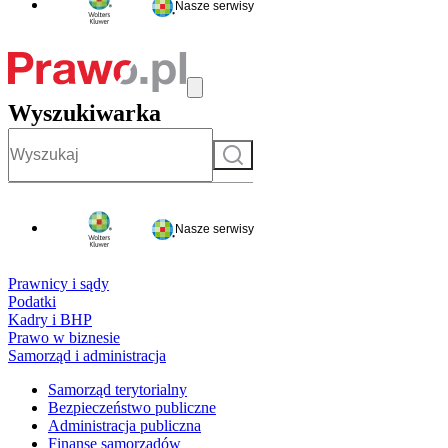
Nasze serwisy
Wyszukiwarka
Szukaj
Nasze serwisy
Prawnicy i sądy
Podatki
Kadry i BHP
Prawo w biznesie
Samorząd i administracja
Samorząd terytorialny
Bezpieczeństwo publiczne
Administracja publiczna
Finanse samorządów