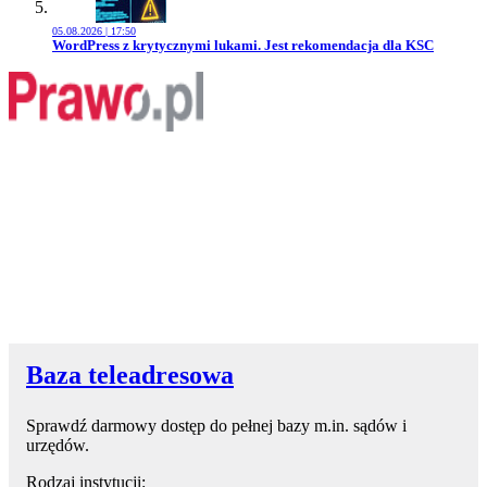
05.08.2026 | 17:50
Przejdź do artykułu:
WordPress z krytycznymi lukami. Jest rekomendacja dla KSC
Baza teleadresowa
Sprawdź darmowy dostęp do pełnej bazy m.in. sądów i
urzędów.
Rodzaj instytucji: