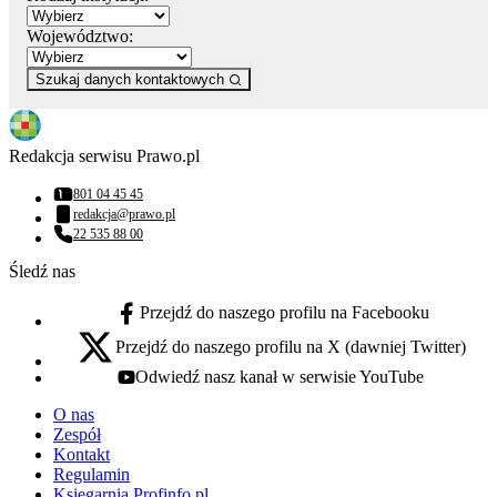
Województwo:
Szukaj danych kontaktowych
Redakcja serwisu Prawo.pl
801 04 45 45
Numer telefonu:
redakcja@prawo.pl
Adres email:
22 535 88 00
Numer telefonu:
Śledź nas
Przejdź do naszego profilu na Facebooku
facebook - otwiera się w nowej karcie
Przejdź do naszego profilu na X (dawniej Twitter)
x - otwiera się w nowej karcie
Odwiedź nasz kanał w serwisie YouTube
youtube - otwiera się w nowej karcie
O nas
Zespół
Kontakt
Regulamin
Księgarnia Profinfo.pl