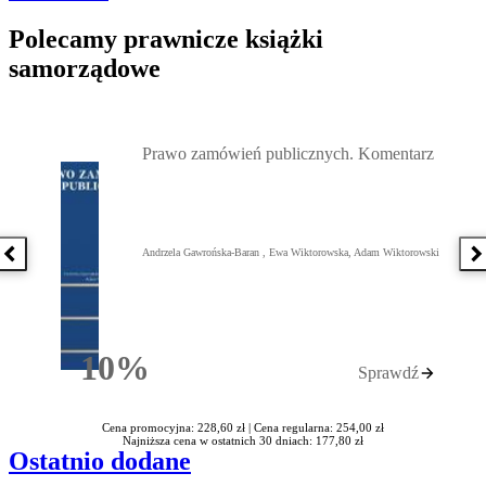
Polecamy prawnicze książki
samorządowe
Przejdź do: Prawo zamówień publicznych. Komentarz, Andrzela G
Prawo zamówień publicznych. Komentarz
Andrzela Gawrońska-Baran , Ewa Wiktorowska, Adam Wiktorowski
Poprzednia książka
N
10%
Sprawdź
Rabatu
Cena promocyjna: 228,60 zł |
Cena regularna: 254,00 zł
Najniższa cena w ostatnich 30 dniach: 177,80 zł
Ostatnio dodane