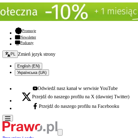
- otwiera się w nowej karcie
Promocje
Newsletter
Podcasty
Zmień język - bieżący:
Zmień język strony
PL
English (EN)
Українська (UA)
Odwiedź nasz kanał w serwisie YouTube
Youtube - otwiera się w nowej karcie
Przejdź do naszego profilu na X (dawniej Twitter)
X - otwiera się w nowej karcie
Przejdź do naszego profilu na Facebooku
Facebook - otwiera się w nowej karcie