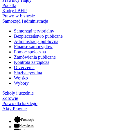
Prawnicy i sądy
Podatki
Kadry i BHP
Prawo w biznesie
Samorząd i administracja
Samorząd terytorialny
Bezpieczeństwo publiczne
Administracja publiczna
Finanse samorządów
Pomoc społeczna
Zamówienia publiczne
Kontrola zarządcza
Orzeczenia
Służba cywilna
Wojsko
Wybory
Szkoły i uczelnie
Zdrowie
Prawo dla każdego
Akty Prawne
- otwiera się w nowej karcie
Promocje
Newsletter