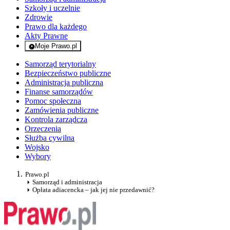
Szkoły i uczelnie
Zdrowie
Prawo dla każdego
Akty Prawne
Moje Prawo.pl
- rejestracja i logowanie do serwisu
Samorząd terytorialny
Bezpieczeństwo publiczne
Administracja publiczna
Finanse samorządów
Pomoc społeczna
Zamówienia publiczne
Kontrola zarządcza
Orzeczenia
Służba cywilna
Wojsko
Wybory
Prawo.pl
Samorząd i administracja
Opłata adiacencka – jak jej nie przedawnić?