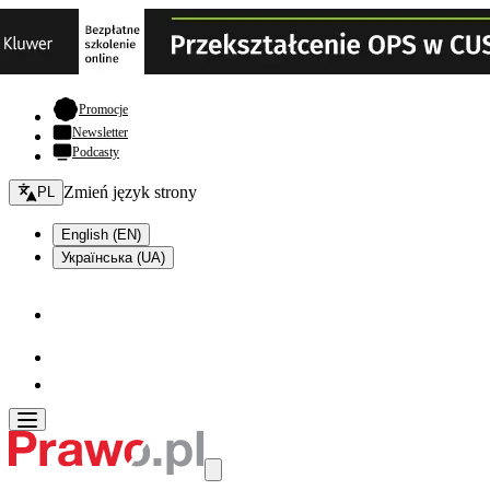
- otwiera się w nowej karcie
Promocje
Newsletter
Podcasty
Zmień język - bieżący:
Zmień język strony
PL
English (EN)
Українська (UA)