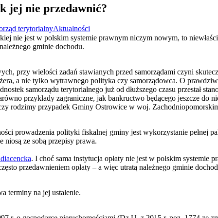
k jej nie przedawnić?
rząd terytorialny
Aktualności
ckiej nie jest w polskim systemie prawnym niczym nowym, to niewłaści
 należnego gminie dochodu.
ych, przy wielości zadań stawianych przed samorządami czyni skutec
ra, a nie tylko wytrawnego polityka czy samorządowca. O prawdziw
ednostek samorządu terytorialnego już od dłuższego czasu przestał st
 zarówno przykłady zagraniczne, jak bankructwo będącego jeszcze do n
czy rodzimy przypadek Gminy Ostrowice w woj. Zachodniopomorski
ści prowadzenia polityki fiskalnej gminy jest wykorzystanie pełnej p
e niosą ze sobą przepisy prawa.
adiacencka
. I choć sama instytucja opłaty nie jest w polskim systemi
 często przedawnieniem opłaty – a więc utratą należnego gminie dochod
a terminy na jej ustalenie.
997 r. o gospodarce nieruchomościami (Dz.U. z 2015 r. poz. 1774 ze zm