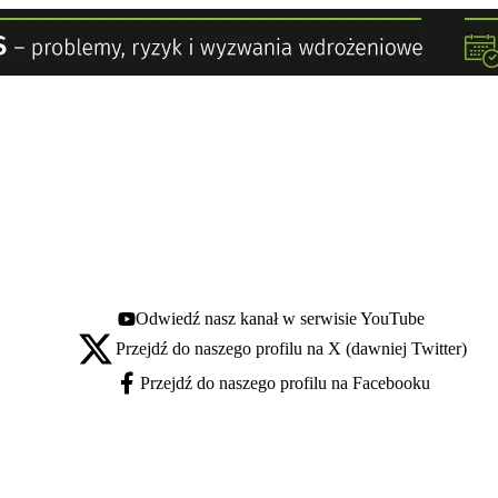
Odwiedź nasz kanał w serwisie YouTube
Youtube - otwiera się w nowej karcie
Przejdź do naszego profilu na X (dawniej Twitter)
X - otwiera się w nowej karcie
Przejdź do naszego profilu na Facebooku
Facebook - otwiera się w nowej karcie