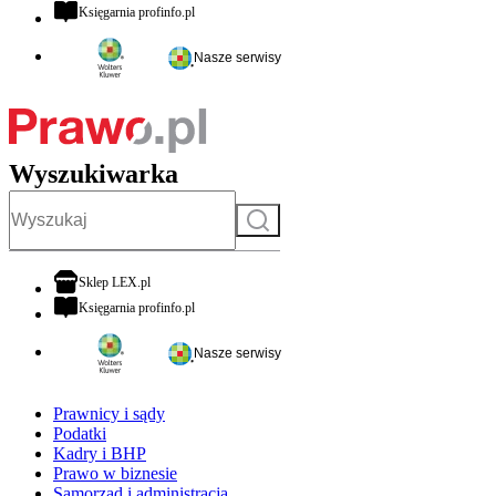
otwiera się w nowej karcie
Księgarnia profinfo.pl
Nasze serwisy
Wyszukiwarka
Szukaj
otwiera się w nowej karcie
Sklep LEX.pl
otwiera się w nowej karcie
Księgarnia profinfo.pl
Nasze serwisy
Prawnicy i sądy
Podatki
Kadry i BHP
Prawo w biznesie
Samorząd i administracja