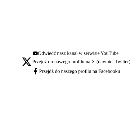
Odwiedź nasz kanał w serwisie YouTube
Youtube - otwiera się w nowej karcie
Przejdź do naszego profilu na X (dawniej Twitter)
X - otwiera się w nowej karcie
Przejdź do naszego profilu na Facebooku
Facebook - otwiera się w nowej karcie