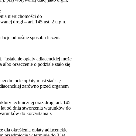
;
enia nieruchomości do
nej drogi – art. 145 ust. 2 u.g.n.
lacje odnośnie sposobu liczenia
t. ”ustalenie opłaty adiacenckiej może
 albo orzeczenie o podziale stało się
przedmiocie opłaty musi stać się
 adiacenckiej zarówno przed organem
ktury technicznej oraz drogi art. 145
 3 lat od dnia stworzenia warunków do
 warunków do korzystania z
e dla określenia opłaty adiacenckiej
ym przedmiocie w terminie do 3 lat.