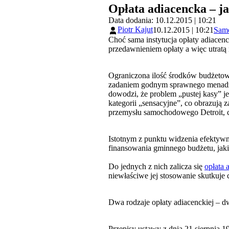
Opłata adiacencka – ja
Data dodania: 10.12.2015 | 10:21
Piotr Kajut
10.12.2015 | 10:21
Samo
Choć sama instytucja opłaty adiacen
przedawnieniem opłaty a więc utratą
Ograniczona ilość środków budżetow
zadaniem godnym sprawnego menadże
dowodzi, że problem „pustej kasy” j
kategorii „sensacyjne”, co obrazują
przemysłu samochodowego Detroit, 
Istotnym z punktu widzenia efektywno
finansowania gminnego budżetu, jaki
Do jednych z nich zalicza się
opłata 
niewłaściwe jej stosowanie skutkuje
Dwa rodzaje opłaty adiacenckiej – dw
Przepisy ustawy z dnia 21 sierpnia 1