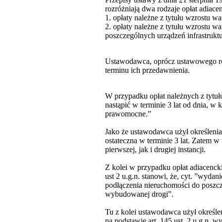
rozróżniają dwa rodzaje opłat adiace
1. opłaty należne z tytułu wzrostu wa
2. opłaty należne z tytułu wzrostu
poszczególnych urządzeń infrastruktu
Ustawodawca, oprócz ustawowego rozr
terminu ich przedawnienia.
W przypadku opłat należnych z tytułu 
nastąpić w terminie 3 lat od dnia, w 
prawomocne.”
Jako że ustawodawca użył określenia „
ostateczna w terminie 3 lat. Zatem 
pierwszej, jak i drugiej instancji.
Z kolei w przypadku opłat adiacencki
ust 2 u.g.n. stanowi, że, cyt. ”wydan
podłączenia nieruchomości do poszcz
wybudowanej drogi”.
Tu z kolei ustawodawca użył określen
na podstawie art. 145 ust. 2 u.g.n. w