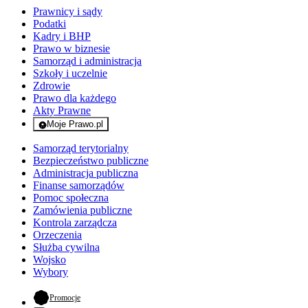
Prawnicy i sądy
Podatki
Kadry i BHP
Prawo w biznesie
Samorząd i administracja
Szkoły i uczelnie
Zdrowie
Prawo dla każdego
Akty Prawne
Moje Prawo.pl
- rejestracja i logowanie do serwisu
Samorząd terytorialny
Bezpieczeństwo publiczne
Administracja publiczna
Finanse samorządów
Pomoc społeczna
Zamówienia publiczne
Kontrola zarządcza
Orzeczenia
Służba cywilna
Wojsko
Wybory
- otwiera się w nowej karcie
Promocje