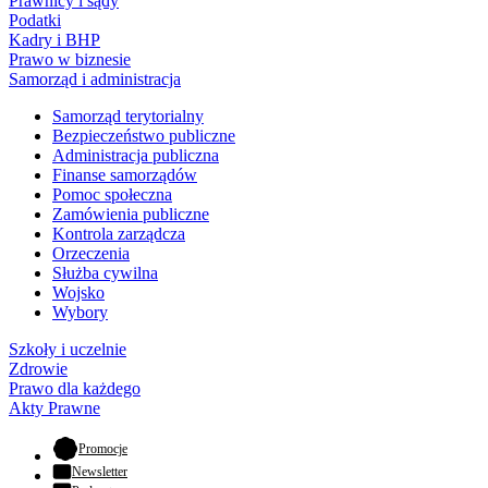
Prawnicy i sądy
Podatki
Kadry i BHP
Prawo w biznesie
Samorząd i administracja
Samorząd terytorialny
Bezpieczeństwo publiczne
Administracja publiczna
Finanse samorządów
Pomoc społeczna
Zamówienia publiczne
Kontrola zarządcza
Orzeczenia
Służba cywilna
Wojsko
Wybory
Szkoły i uczelnie
Zdrowie
Prawo dla każdego
Akty Prawne
- otwiera się w nowej karcie
Promocje
Newsletter