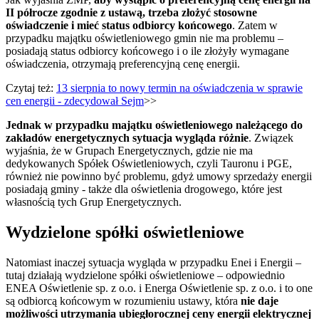
II półrocze zgodnie z ustawą, trzeba złożyć stosowne
oświadczenie i mieć status odbiorcy końcowego
. Zatem w
przypadku majątku oświetleniowego gmin nie ma problemu –
posiadają status odbiorcy końcowego i o ile złożyły wymagane
oświadczenia, otrzymają preferencyjną cenę energii.
Czytaj też:
13 sierpnia to nowy termin na oświadczenia w sprawie
cen energii - zdecydował Sejm
>>
Jednak w przypadku majątku oświetleniowego należącego do
zakładów energetycznych sytuacja wygląda różnie
. Związek
wyjaśnia, że w Grupach Energetycznych, gdzie nie ma
dedykowanych Spółek Oświetleniowych, czyli Tauronu i PGE,
również nie powinno być problemu, gdyż umowy sprzedaży energii
posiadają gminy - także dla oświetlenia drogowego, które jest
własnością tych Grup Energetycznych.
Wydzielone spółki oświetleniowe
Natomiast inaczej sytuacja wygląda w przypadku Enei i Energii –
tutaj działają wydzielone spółki oświetleniowe – odpowiednio
ENEA Oświetlenie sp. z o.o. i Energa Oświetlenie sp. z o.o. i to one
są odbiorcą końcowym w rozumieniu ustawy, która
nie daje
możliwości utrzymania ubiegłorocznej ceny energii elektrycznej