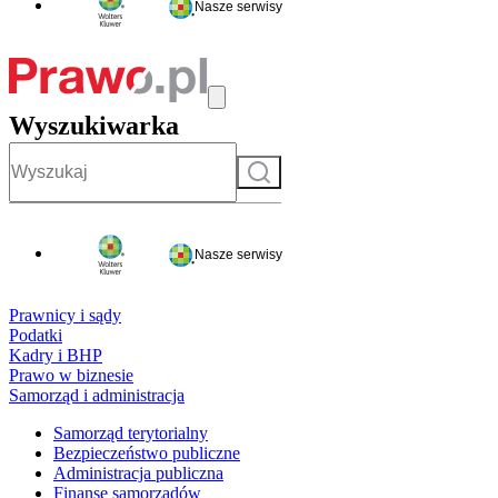
Nasze serwisy
Wyszukiwarka
Szukaj
Nasze serwisy
Prawnicy i sądy
Podatki
Kadry i BHP
Prawo w biznesie
Samorząd i administracja
Samorząd terytorialny
Bezpieczeństwo publiczne
Administracja publiczna
Finanse samorządów