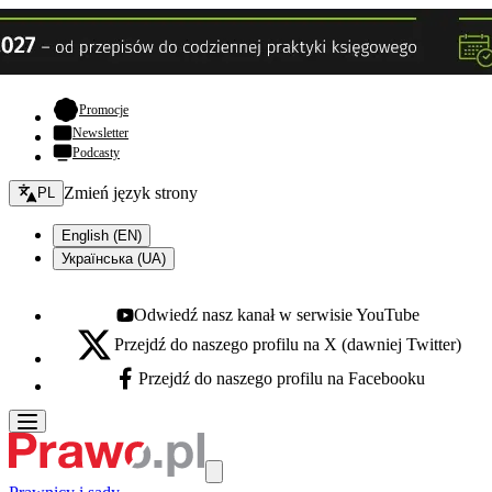
- otwiera się w nowej karcie
Promocje
Newsletter
Podcasty
Zmień język - bieżący:
Zmień język strony
PL
English (EN)
Українська (UA)
Odwiedź nasz kanał w serwisie YouTube
Youtube - otwiera się w nowej karcie
Przejdź do naszego profilu na X (dawniej Twitter)
X - otwiera się w nowej karcie
Przejdź do naszego profilu na Facebooku
Facebook - otwiera się w nowej karcie