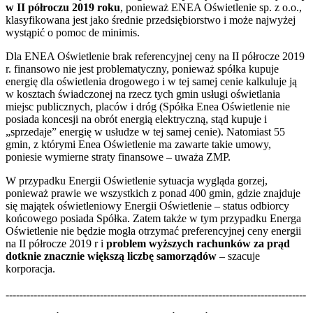
w II półroczu 2019 roku
, ponieważ ENEA Oświetlenie sp. z o.o.,
klasyfikowana jest jako średnie przedsiębiorstwo i może najwyżej
wystąpić o pomoc de minimis.
Dla ENEA Oświetlenie brak referencyjnej ceny na II półrocze 2019
r. finansowo nie jest problematyczny, ponieważ spółka kupuje
energię dla oświetlenia drogowego i w tej samej cenie kalkuluje ją
w kosztach świadczonej na rzecz tych gmin usługi oświetlania
miejsc publicznych, placów i dróg (Spółka Enea Oświetlenie nie
posiada koncesji na obrót energią elektryczną, stąd kupuje i
„sprzedaje” energię w usłudze w tej samej cenie). Natomiast 55
gmin, z którymi Enea Oświetlenie ma zawarte takie umowy,
poniesie wymierne straty finansowe – uważa ZMP.
W przypadku Energii Oświetlenie sytuacja wygląda gorzej,
ponieważ prawie we wszystkich z ponad 400 gmin, gdzie znajduje
się majątek oświetleniowy Energii Oświetlenie – status odbiorcy
końcowego posiada Spółka. Zatem także w tym przypadku Energa
Oświetlenie nie będzie mogła otrzymać preferencyjnej ceny energii
na II półrocze 2019 r i
problem wyższych rachunków za prąd
dotknie znacznie większą liczbę samorządów
– szacuje
korporacja.
--------------------------------------------------------------------------------------
--------------------------------------------------------