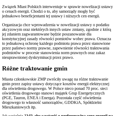
Związek Miast Polskich interweniuje w sprawie nowelizacji ustawy
o cenach energii. Chodzi o to, aby samorządy mogły być
jednakowo beneficjentami tej ustawy i niższych cen energii.
Organizacja chce wprowadzenia w nowelizacji ustawy o podatku
akcyzowym oraz niektórych innych ustaw zmiany, zgodnie z którą
jej zdaniem zagwarantowane będzie poszanowanie dla
konstytucyjnej zasady równości pomiotów wobec prawa. Oznacza
to jednakową ochronę każdego podmiotu prawa przez stanowione
przez państwo normy prawne, zapewnienie równości traktowania
podmiotów w procesie stanowienia norm prawnych oraz zakaz
nieuprawnionej dyskryminacji przez prawo.
Różne traktowanie gmin
Miasta członkowskie ZMP zwróciły uwagę na różne traktowanie
gmin przez zapisy ustawy dotyczące kosztów energii elektrycznej
dla oświetlenia drogowego. W Polsce nieco ponad 70 proc. sieci
oświetlenia drogowego stanowi majątek Grup Energetycznych
(PGE, Tauron, ENEA i Energa). Pozostała część oświetlenia
drogowego to własność samorządów, GDDKiA, Spółdzielni
Mieszkaniowych itp.
Jak wyjaśnia ZMP,
aby wystąpić o preferencyjną cenę energii na