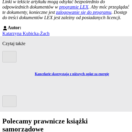
Linki w tekście artykułu mogą odsyłać bezpośrednio do
odpowiednich dokumentów w
programie LEX
. Aby móc przeglądać
te dokumenty, konieczne jest
zalogowanie się do programu
. Dostęp
do treści dokumentów LEX jest zależny od posiadanych licencji.
Autor:
Katarzyna Kubicka-Żach
Czytaj także
Poprzedni slide
Przejdź do artykułu:
Kancelarie skorzystają z niższych opłat za energię
Kolejny slide
Polecamy prawnicze książki
samorządowe