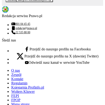
Redakcja serwisu Prawo.pl
801 04 45 45
Numer telefonu:
redakcja@prawo.pl
Adres email:
22 535 88 00
Numer telefonu:
Śledź nas
Przejdź do naszego profilu na Facebooku
facebook - otwiera się w nowej karcie
Przejdź do naszego profilu na X (dawniej Twitter)
x - otwiera się w nowej karcie
Odwiedź nasz kanał w serwisie YouTube
youtube - otwiera się w nowej karcie
O nas
Zespół
Kontakt
Regulamin
Księgarnia Profinfo.pl
Wolters Kluwer
FEPI
FPOP
Mapa strony