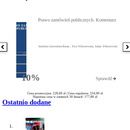
Przejdź do: Prawo zamówień publicznych. Komentarz, Andrzela G
Prawo zamówień publicznych. Komentarz
Andrzela Gawrońska-Baran , Ewa Wiktorowska, Adam Wiktorowski
Poprzednia książka
N
10%
Sprawdź
Rabatu
Cena promocyjna: 228,60 zł |
Cena regularna: 254,00 zł
Najniższa cena w ostatnich 30 dniach: 177,80 zł
Ostatnio dodane