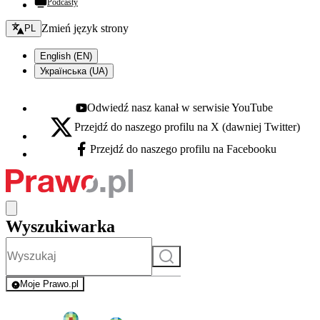
Podcasty
Zmień język - bieżący:
Zmień język strony
PL
English (EN)
Українська (UA)
Odwiedź nasz kanał w serwisie YouTube
Youtube - otwiera się w nowej karcie
Przejdź do naszego profilu na X (dawniej Twitter)
X - otwiera się w nowej karcie
Przejdź do naszego profilu na Facebooku
Facebook - otwiera się w nowej karcie
Wyszukiwarka
Szukaj
Moje Prawo.pl
- rejestracja i logowanie do serwisu