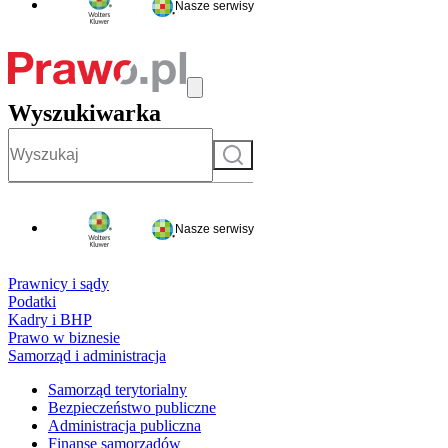
Nasze serwisy
Wyszukiwarka
Szukaj
Nasze serwisy
Prawnicy i sądy
Podatki
Kadry i BHP
Prawo w biznesie
Samorząd i administracja
Samorząd terytorialny
Bezpieczeństwo publiczne
Administracja publiczna
Finanse samorządów