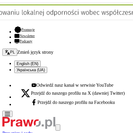
- otwiera się w nowej karcie
Promocje
Newsletter
Podcasty
Zmień język - bieżący:
Zmień język strony
PL
English (EN)
Українська (UA)
Odwiedź nasz kanał w serwisie YouTube
Youtube - otwiera się w nowej karcie
Przejdź do naszego profilu na X (dawniej Twitter)
X - otwiera się w nowej karcie
Przejdź do naszego profilu na Facebooku
Facebook - otwiera się w nowej karcie