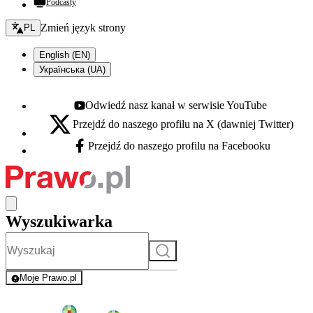
Podcasty
Zmień język - bieżący:
Zmień język strony
PL
English (EN)
Українська (UA)
Odwiedź nasz kanał w serwisie YouTube
Youtube - otwiera się w nowej karcie
Przejdź do naszego profilu na X (dawniej Twitter)
X - otwiera się w nowej karcie
Przejdź do naszego profilu na Facebooku
Facebook - otwiera się w nowej karcie
Wyszukiwarka
Szukaj
Moje Prawo.pl
- rejestracja i logowanie do serwisu