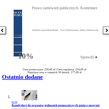
Przejdź do: Prawo zamówień publicznych. Komentarz, Andrzela G
Prawo zamówień publicznych. Komentarz
Andrzela Gawrońska-Baran , Ewa Wiktorowska, Adam Wiktorowski
Poprzednia książka
N
10%
Sprawdź
Rabatu
Cena promocyjna: 228,60 zł |
Cena regularna: 254,00 zł
Najniższa cena w ostatnich 30 dniach: 177,80 zł
Ostatnio dodane
05:30
Przejdź do artykułu:
Kandydaci do organów jednostek pomocniczych gmin z nowymi