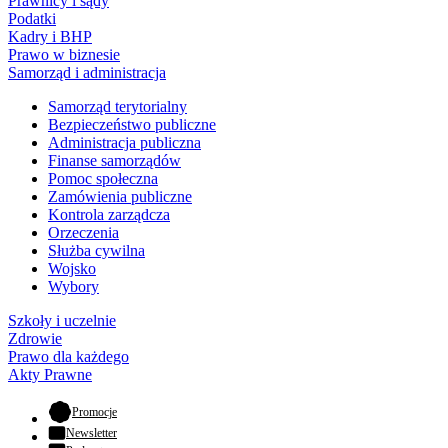
Prawnicy i sądy
Podatki
Kadry i BHP
Prawo w biznesie
Samorząd i administracja
Samorząd terytorialny
Bezpieczeństwo publiczne
Administracja publiczna
Finanse samorządów
Pomoc społeczna
Zamówienia publiczne
Kontrola zarządcza
Orzeczenia
Służba cywilna
Wojsko
Wybory
Szkoły i uczelnie
Zdrowie
Prawo dla każdego
Akty Prawne
- otwiera się w nowej karcie
Promocje
Newsletter