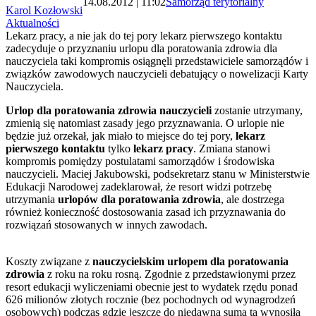
14.08.2012 | 11:02
Samorząd terytorialny
Karol Kozłowski
Aktualności
Lekarz pracy, a nie jak do tej pory lekarz pierwszego kontaktu
zadecyduje o przyznaniu urlopu dla poratowania zdrowia dla
nauczyciela taki kompromis osiągnęli przedstawiciele samorządów i
związków zawodowych nauczycieli debatujący o nowelizacji Karty
Nauczyciela.
Urlop dla poratowania zdrowia nauczycieli
zostanie utrzymany,
zmienią się natomiast zasady jego przyznawania. O urlopie nie
będzie już orzekał, jak miało to miejsce do tej pory,
lekarz
pierwszego kontaktu
tylko
lekarz pracy
. Zmiana stanowi
kompromis pomiędzy postulatami samorządów i środowiska
nauczycieli. Maciej Jakubowski, podsekretarz stanu w Ministerstwie
Edukacji Narodowej zadeklarował, że resort widzi potrzebę
utrzymania
urlopów dla poratowania zdrowia
, ale dostrzega
również konieczność dostosowania zasad ich przyznawania do
rozwiązań stosowanych w innych zawodach.
Koszty związane z
nauczycielskim
urlopem dla poratowania
zdrowia
z roku na roku rosną. Zgodnie z przedstawionymi przez
resort edukacji wyliczeniami obecnie jest to wydatek rzędu ponad
626 milionów złotych rocznie (bez pochodnych od wynagrodzeń
osobowych) podczas gdzie jeszcze do niedawna suma ta wynosiła