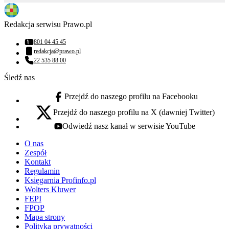
Redakcja serwisu Prawo.pl
801 04 45 45
Numer telefonu:
redakcja@prawo.pl
Adres email:
22 535 88 00
Numer telefonu:
Śledź nas
Przejdź do naszego profilu na Facebooku
facebook - otwiera się w nowej karcie
Przejdź do naszego profilu na X (dawniej Twitter)
x - otwiera się w nowej karcie
Odwiedź nasz kanał w serwisie YouTube
youtube - otwiera się w nowej karcie
O nas
Zespół
Kontakt
Regulamin
Księgarnia Profinfo.pl
Wolters Kluwer
FEPI
FPOP
Mapa strony
Polityka prywatności