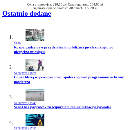
Cena promocyjna: 228,60 zł |
Cena regularna: 254,00 zł
Najniższa cena w ostatnich 30 dniach: 177,80 zł
Ostatnio dodane
05:30
Przejdź do artykułu:
Rozporządzenie o przydziałach mobilizacyjnych zniknęło po
niespełna miesiącu
06.08.2026 | 16:25
Przejdź do artykułu:
Coraz bliżej większej kontroli społecznej nad programami ochrony
powietrza
06.08.2026 | 15:45
Przejdź do artykułu:
Senat bez poprawek za wsparciem dla rolników po powodzi
05.08.2026 | 17:50