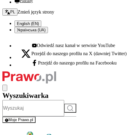
Podcasty
Zmień język - bieżący:
Zmień język strony
PL
English (EN)
Українська (UA)
Odwiedź nasz kanał w serwisie YouTube
Youtube - otwiera się w nowej karcie
Przejdź do naszego profilu na X (dawniej Twitter)
X - otwiera się w nowej karcie
Przejdź do naszego profilu na Facebooku
Facebook - otwiera się w nowej karcie
Wyszukiwarka
Szukaj
Moje Prawo.pl
- rejestracja i logowanie do serwisu