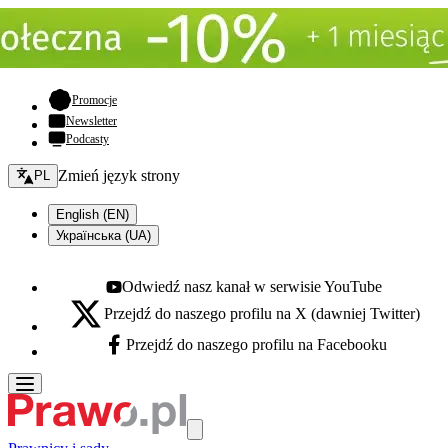
- otwiera się w nowej karcie
Promocje
Newsletter
Podcasty
Zmień język - bieżący:
Zmień język strony
PL
English (EN)
Українська (UA)
Odwiedź nasz kanał w serwisie YouTube
Youtube - otwiera się w nowej karcie
Przejdź do naszego profilu na X (dawniej Twitter)
X - otwiera się w nowej karcie
Przejdź do naszego profilu na Facebooku
Facebook - otwiera się w nowej karcie