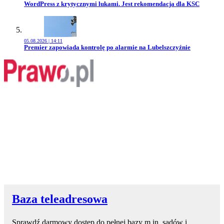
Przejdź do artykułu:
WordPress z krytycznymi lukami. Jest rekomendacja dla KSC
05.08.2026 | 14:11
Przejdź do artykułu:
Premier zapowiada kontrolę po alarmie na Lubelszczyźnie
Baza teleadresowa
Sprawdź darmowy dostęp do pełnej bazy m.in. sądów i