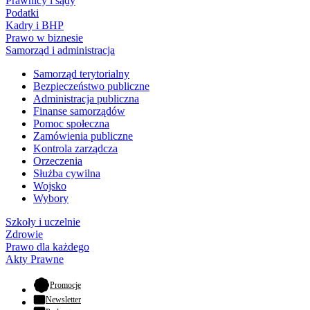
Prawnicy i sądy
Podatki
Kadry i BHP
Prawo w biznesie
Samorząd i administracja
Samorząd terytorialny
Bezpieczeństwo publiczne
Administracja publiczna
Finanse samorządów
Pomoc społeczna
Zamówienia publiczne
Kontrola zarządcza
Orzeczenia
Służba cywilna
Wojsko
Wybory
Szkoły i uczelnie
Zdrowie
Prawo dla każdego
Akty Prawne
- otwiera się w nowej karcie
Promocje
Newsletter