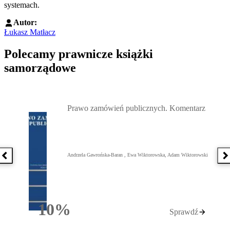
systemach.
Autor:
Łukasz Matłacz
Polecamy prawnicze książki
samorządowe
Przejdź do: Prawo zamówień publicznych. Komentarz, Andrzela G
Prawo zamówień publicznych. Komentarz
Andrzela Gawrońska-Baran , Ewa Wiktorowska, Adam Wiktorowski
Poprzednia książka
N
10%
Sprawdź
Rabatu