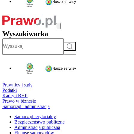
Nasze serwisy
Wyszukiwarka
Szukaj
Nasze serwisy
Prawnicy i sądy
Podatki
Kadry i BHP
Prawo w biznesie
Samorząd i administracja
Samorząd terytorialny
Bezpieczeństwo publiczne
Administracja publiczna
Finanse samorządów