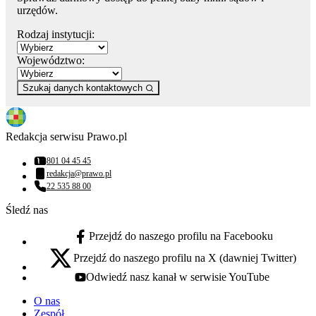
urzędów.
Rodzaj instytucji:
Województwo:
Szukaj danych kontaktowych
Redakcja serwisu Prawo.pl
801 04 45 45
Numer telefonu:
redakcja@prawo.pl
Adres email:
22 535 88 00
Numer telefonu:
Śledź nas
Przejdź do naszego profilu na Facebooku
facebook - otwiera się w nowej karcie
Przejdź do naszego profilu na X (dawniej Twitter)
x - otwiera się w nowej karcie
Odwiedź nasz kanał w serwisie YouTube
youtube - otwiera się w nowej karcie
O nas
Zespół