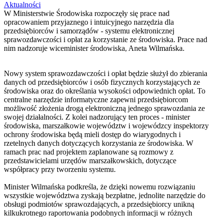
Aktualności
W Ministerstwie Środowiska rozpoczęły się prace nad
opracowaniem przyjaznego i intuicyjnego narzędzia dla
przedsiębiorców i samorządów - systemu elektronicznej
sprawozdawczości i opłat za korzystanie ze środowiska. Prace nad
nim nadzoruje wiceminister środowiska, Aneta Wilmańska.
Nowy system sprawozdawczości i opłat będzie służył do zbierania
danych od przedsiębiorców i osób fizycznych korzystających ze
środowiska oraz do określania wysokości odpowiednich opłat. To
centralne narzędzie informatyczne zapewni przedsiębiorcom
możliwość złożenia drogą elektroniczną jednego sprawozdania ze
swojej działalności. Z kolei nadzorujący ten proces - minister
środowiska, marszałkowie województw i wojewódzcy inspektorzy
ochrony środowiska będą mieli dostęp do wiarygodnych i
rzetelnych danych dotyczących korzystania ze środowiska. W
ramach prac nad projektem zaplanowane są rozmowy z
przedstawicielami urzędów marszałkowskich, dotyczące
współpracy przy tworzeniu systemu.
Minister Wilmańska podkreśla, że dzięki nowemu rozwiązaniu
wszystkie województwa zyskają bezpłatne, jednolite narzędzie do
obsługi podmiotów sprawozdających, a przedsiębiorcy unikną
kilkukrotnego raportowania podobnych informacji w różnych