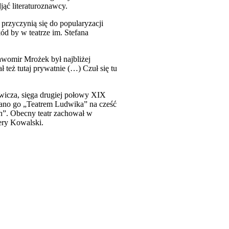
ąć literaturoznawcy.
 przyczynią się do popularyzacji
ód by w teatrze im. Stefana
ławomir Mrożek był najbliżej
 też tutaj prywatnie (…) Czuł się tu
ewicza, sięga drugiej połowy XIX
wano go „Teatrem Ludwika” na cześć
h”. Obecny teatr zachował w
wery Kowalski.
 w nowym oknie