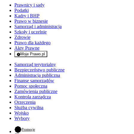
Prawnicy i sądy
Podatki
Kadry i BHP
Prawo w biznesie
Samorząd i administracja
Szkoły i uczelnie
Zdrowie
Prawo dla każdego
Akty Prawne
Moje Prawo.pl
- rejestracja i logowanie do serwisu
Samorząd terytorialny
Bezpieczeństwo publiczne
Administracja publiczna
Finanse samorządów
Pomoc społeczna
Zamówienia publiczne
Kontrola zarządcza
Orzeczenia
Służba cywilna
Wojsko
Wybory
- otwiera się w nowej karcie
Promocje