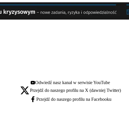
Odwiedź nasz kanał w serwisie YouTube
Youtube - otwiera się w nowej karcie
Przejdź do naszego profilu na X (dawniej Twitter)
X - otwiera się w nowej karcie
Przejdź do naszego profilu na Facebooku
Facebook - otwiera się w nowej karcie