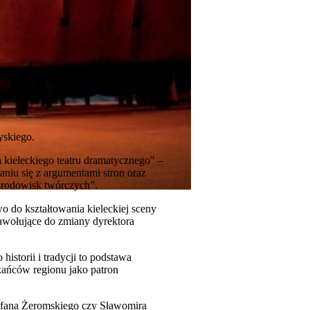
yskiego.
kieleckiego teatru dramatycznego" –
niu się z argumentami stron oraz
 środowisk twórczych”.
o do kształtowania kieleckiej sceny
nawołujące do zmiany dyrektora
istorii i tradycji to podstawa
ańców regionu jako patron
Stefana Żeromskiego czy Sławomira