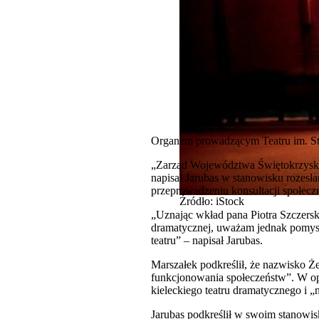
Organem prowadzącym Teatru im. St
„Zarząd Województwa Świętokrzyskie
napisał Jarubas w stanowisku rozesł
przeprowadzeniu konsultacji społecz
Źródło: iStock
„Uznając wkład pana Piotra Szczersk
dramatycznej, uważam jednak pomysł 
teatru” – napisał Jarubas.
Marszałek podkreślił, że nazwisko Żer
funkcjonowania społeczeństw”. W op
kieleckiego teatru dramatycznego i 
Jarubas podkreślił w swoim stanowisk