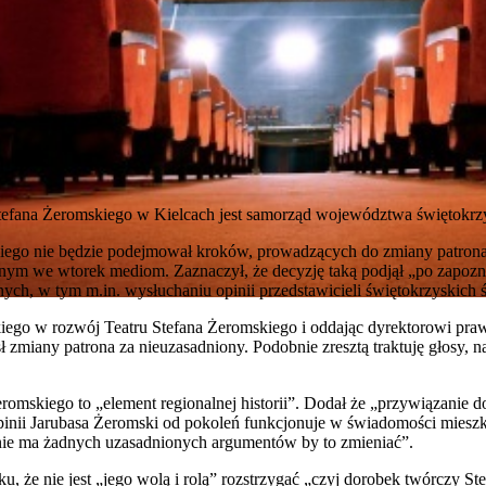
efana Żeromskiego w Kielcach jest samorząd województwa świętokrz
go nie będzie podejmował kroków, prowadzących do zmiany patrona 
anym we wtorek mediom. Zaznaczył, że decyzję taką podjął „po zapozna
nych, w tym m.in. wysłuchaniu opinii przedstawicieli świętokrzyskich
iego w rozwój Teatru Stefana Żeromskiego i oddając dyrektorowi praw
zmiany patrona za nieuzasadniony. Podobnie zresztą traktuję głosy, 
omskiego to „element regionalnej historii”. Dodał że „przywiązanie do h
inii Jarubasa Żeromski od pokoleń funkcjonuje w świadomości mieszk
„nie ma żadnych uzasadnionych argumentów by to zmieniać”.
u, że nie jest „jego wolą i rolą” rozstrzygać „czyj dorobek twórczy 