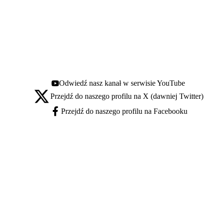
Odwiedź nasz kanał w serwisie YouTube
Youtube - otwiera się w nowej karcie
Przejdź do naszego profilu na X (dawniej Twitter)
X - otwiera się w nowej karcie
Przejdź do naszego profilu na Facebooku
Facebook - otwiera się w nowej karcie