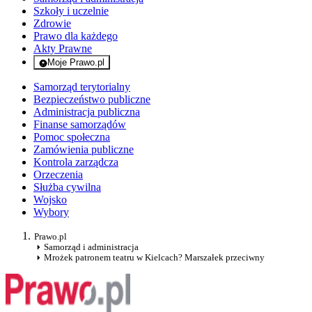
Szkoły i uczelnie
Zdrowie
Prawo dla każdego
Akty Prawne
Moje Prawo.pl
- rejestracja i logowanie do serwisu
Samorząd terytorialny
Bezpieczeństwo publiczne
Administracja publiczna
Finanse samorządów
Pomoc społeczna
Zamówienia publiczne
Kontrola zarządcza
Orzeczenia
Służba cywilna
Wojsko
Wybory
Prawo.pl
Samorząd i administracja
Mrożek patronem teatru w Kielcach? Marszałek przeciwny