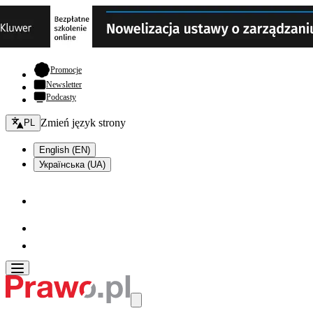
- otwiera się w nowej karcie
Promocje
Newsletter
Podcasty
Zmień język - bieżący:
Zmień język strony
PL
English (EN)
Українська (UA)