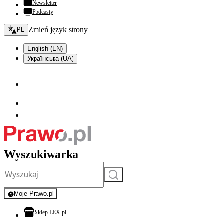
Newsletter
Podcasty
Zmień język - bieżący:
Zmień język strony
PL
English (EN)
Українська (UA)
Wyszukiwarka
Szukaj
Moje Prawo.pl
- rejestracja i logowanie do serwisu
otwiera się w nowej karcie
Sklep LEX.pl