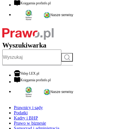
otwiera się w nowej karcie
Księgarnia profinfo.pl
Nasze serwisy
Wyszukiwarka
Szukaj
otwiera się w nowej karcie
Sklep LEX.pl
otwiera się w nowej karcie
Księgarnia profinfo.pl
Nasze serwisy
Prawnicy i sądy
Podatki
Kadry i BHP
Prawo w biznesie
Samorząd i administracja