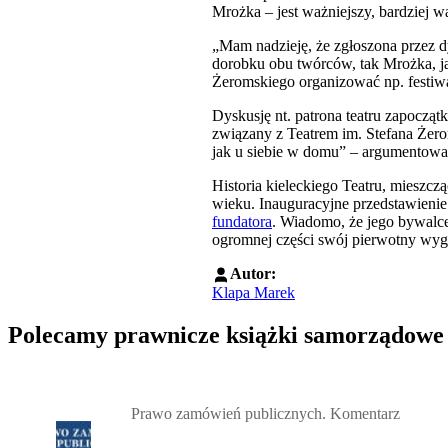
Mrożka – jest ważniejszy, bardziej 
„Mam nadzieję, że zgłoszona przez dy
dorobku obu twórców, tak Mrożka, jak
Żeromskiego organizować np. festiw
Dyskusję nt. patrona teatru zapocząt
związany z Teatrem im. Stefana Żerom
jak u siebie w domu” – argumentowa
Historia kieleckiego Teatru, mieszcz
wieku. Inauguracyjne przedstawieni
fundatora
. Wiadomo, że jego bywalce
ogromnej części swój pierwotny wyg
Autor:
Klapa Marek
Polecamy prawnicze książki samorządowe
Przejdź do: Prawo zamówień publicznych. Komentarz, Andrzela G
Prawo zamówień publicznych. Komentarz