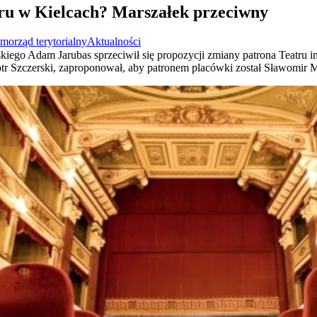
ru w Kielcach? Marszałek przeciwny
morząd terytorialny
Aktualności
iego Adam Jarubas sprzeciwił się propozycji zmiany patrona Teatru i
iotr Szczerski, zaproponował, aby patronem placówki został Sławomir 