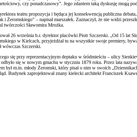
wartościowy, czy ponadczasowy”. Jego zdaniem taką dyskusję mogą podj
rektora teatru propozycja i będąca jej konsekwencją publiczna debata,
 i Żeromskiego” – napisał marszałek. Zaznaczył, że nie widzi przeszk
al twórczości Sławomira Mrożka.
kował 26 września b.r. dyrektor placówki Piotr Szczerski. „Od 15 lat S
skiego w Kielcach, przyjeżdżał tu na wszystkie swoje premiery, bywał
ł wówczas Szczerski.
ącego się przy reprezentacyjnym deptaku w śródmieściu – ulicy Sienki
e odbyło się w nowym gmachu w styczniu 1879 roku. Przez lata nazy
m był m.in. młody Żeromski, który pisał o nim w swoich „Dziennikac
ląd. Budynek zaprojektował znany kielecki architekt Franciszek Ksa
awrońska-Baran , Ewa Wiktorowska, Adam Wiktorowski - otwiera się