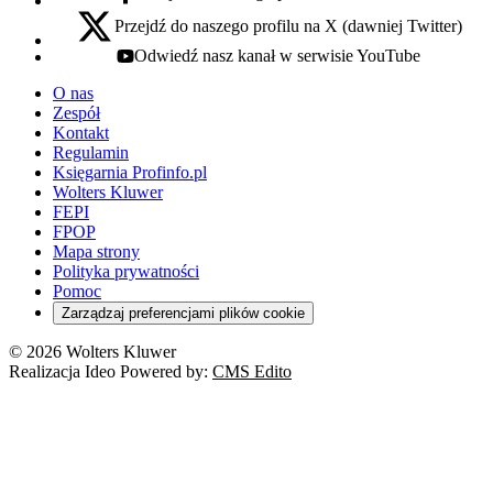
facebook - otwiera się w nowej karcie
Przejdź do naszego profilu na X (dawniej Twitter)
x - otwiera się w nowej karcie
Odwiedź nasz kanał w serwisie YouTube
youtube - otwiera się w nowej karcie
O nas
Zespół
Kontakt
Regulamin
Księgarnia Profinfo.pl
Wolters Kluwer
FEPI
FPOP
Mapa strony
Polityka prywatności
Pomoc
Zarządzaj preferencjami plików cookie
© 2026 Wolters Kluwer
Realizacja Ideo Powered by:
CMS Edito