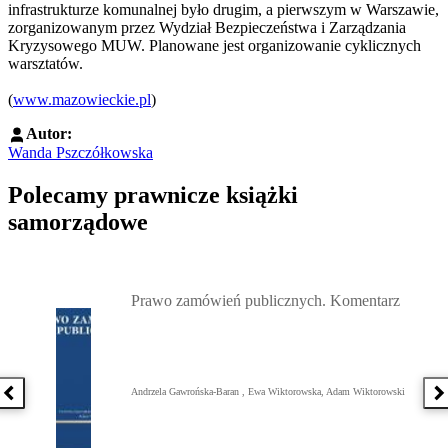
infrastrukturze komunalnej było drugim, a pierwszym w Warszawie,
zorganizowanym przez Wydział Bezpieczeństwa i Zarządzania
Kryzysowego MUW. Planowane jest organizowanie cyklicznych
warsztatów.
(
www.mazowieckie.pl
)
Autor:
Wanda Pszczółkowska
Polecamy prawnicze książki
samorządowe
Przejdź do: Prawo zamówień publicznych. Komentarz, Andrzela G
Prawo zamówień publicznych. Komentarz
Andrzela Gawrońska-Baran , Ewa Wiktorowska, Adam Wiktorowski
Poprzednia książka
N