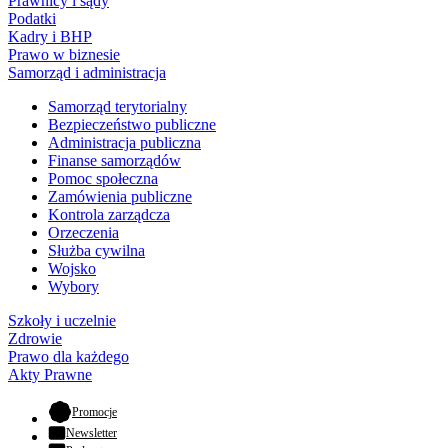
Prawnicy i sądy
Podatki
Kadry i BHP
Prawo w biznesie
Samorząd i administracja
Samorząd terytorialny
Bezpieczeństwo publiczne
Administracja publiczna
Finanse samorządów
Pomoc społeczna
Zamówienia publiczne
Kontrola zarządcza
Orzeczenia
Służba cywilna
Wojsko
Wybory
Szkoły i uczelnie
Zdrowie
Prawo dla każdego
Akty Prawne
- otwiera się w nowej karcie
Promocje
Newsletter