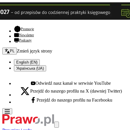
- otwiera się w nowej karcie
Promocje
Newsletter
Podcasty
Zmień język - bieżący:
Zmień język strony
PL
English (EN)
Українська (UA)
Odwiedź nasz kanał w serwisie YouTube
Youtube - otwiera się w nowej karcie
Przejdź do naszego profilu na X (dawniej Twitter)
X - otwiera się w nowej karcie
Przejdź do naszego profilu na Facebooku
Facebook - otwiera się w nowej karcie