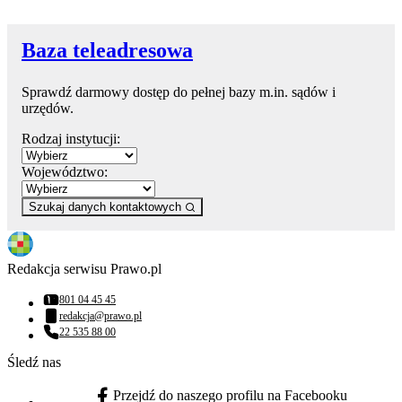
Baza teleadresowa
Sprawdź darmowy dostęp do pełnej bazy m.in. sądów i
urzędów.
Rodzaj instytucji:
Województwo:
Szukaj danych kontaktowych
Redakcja serwisu Prawo.pl
801 04 45 45
Numer telefonu:
redakcja@prawo.pl
Adres email:
22 535 88 00
Numer telefonu:
Śledź nas
Przejdź do naszego profilu na Facebooku