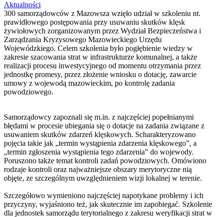
Aktualności
300 samorządowców z Mazowsza wzięło udział w szkoleniu nt.
prawidłowego postępowania przy usuwaniu skutków klęsk
żywiołowych zorganizowanym przez Wydział Bezpieczeństwa i
Zarządzania Kryzysowego Mazowieckiego Urzędu
Wojewódzkiego. Celem szkolenia było pogłębienie wiedzy w
zakresie szacowania strat w infrastrukturze komunalnej, a także
realizacji procesu inwestycyjnego od momentu otrzymania przez
jednostkę promesy, przez złożenie wniosku o dotację, zawarcie
umowy z wojewodą mazowieckim, po kontrolę zadania
powodziowego.
Samorządowcy zapoznali się m.in. z najczęściej popełnianymi
błędami w procesie ubiegania się o dotacje na zadania związane z
usuwaniem skutków zdarzeń klęskowych. Scharakteryzowano
pojęcia takie jak „termin wystąpienia zdarzenia klęskowego”, a
„termin zgłoszenia wystąpienia tego zdarzenia” do wojewody.
Poruszono także temat kontroli zadań powodziowych. Omówiono
rodzaje kontroli oraz najważniejsze obszary merytoryczne nią
objęte, ze szczególnym uwzględnieniem wizji lokalnej w terenie.
Szczegółowo wymieniono najczęściej napotykane problemy i ich
przyczyny, wyjaśniono też, jak skutecznie im zapobiegać. Szkolenie
dla jednostek samorządu terytorialnego z zakresu weryfikacji strat w