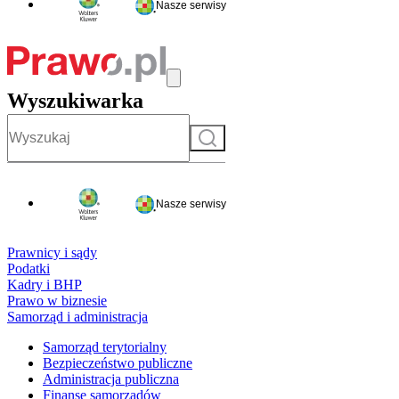
Nasze serwisy
Wyszukiwarka
Szukaj
Nasze serwisy
Prawnicy i sądy
Podatki
Kadry i BHP
Prawo w biznesie
Samorząd i administracja
Samorząd terytorialny
Bezpieczeństwo publiczne
Administracja publiczna
Finanse samorządów