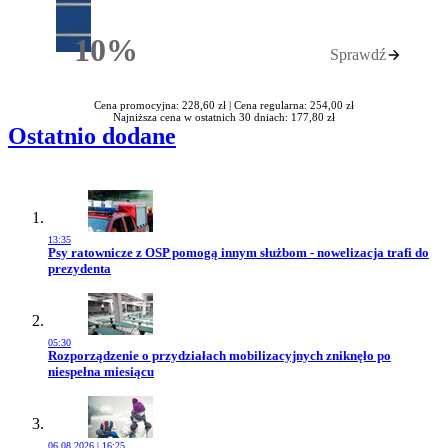
10%
Sprawdź
Rabatu
Cena promocyjna: 228,60 zł |
Cena regularna: 254,00 zł
Najniższa cena w ostatnich 30 dniach: 177,80 zł
Ostatnio dodane
13:35
Przejdź do artykułu:
Psy ratownicze z OSP pomogą innym służbom - nowelizacja trafi do
prezydenta
05:30
Przejdź do artykułu:
Rozporządzenie o przydziałach mobilizacyjnych zniknęło po
niespełna miesiącu
06.08.2026 | 16:25