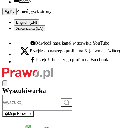
Podcasty
Zmień język - bieżący:
Zmień język strony
PL
English (EN)
Українська (UA)
Odwiedź nasz kanał w serwisie YouTube
Youtube - otwiera się w nowej karcie
Przejdź do naszego profilu na X (dawniej Twitter)
X - otwiera się w nowej karcie
Przejdź do naszego profilu na Facebooku
Facebook - otwiera się w nowej karcie
Wyszukiwarka
Szukaj
Moje Prawo.pl
- rejestracja i logowanie do serwisu