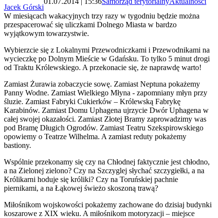
01.07.2014 | 15:36
Samorząd terytorialny
Aktualności
Jacek Górski
W miesiącach wakacyjnych trzy razy w tygodniu będzie można
przespacerować się uliczkami Dolnego Miasta w bardzo
wyjątkowym towarzystwie.
Wybierzcie się z Lokalnymi Przewodniczkami i Przewodnikami na
wycieczkę po Dolnym Mieście w Gdańsku. To tylko 5 minut drogi
od Traktu Królewskiego. A przekonacie się, że naprawdę warto!
Zamiast Żurawia zobaczycie sowę. Zamiast Neptuna pokażemy
Panny Wodne. Zamiast Wielkiego Młyna - zapomniany młyn przy
śluzie. Zamiast Fabryki Cukierków – Królewską Fabrykę
Karabinów. Zamiast Domu Uphagena ujrzycie Dwór Uphagena w
całej swojej okazałości. Zamiast Złotej Bramy zaprowadzimy was
pod Bramę Długich Ogrodów. Zamiast Teatru Szekspirowskiego
opowiemy o Teatrze Wilhelma. A zamiast reduty pokażemy
bastiony.
Wspólnie przekonamy się czy na Chłodnej faktycznie jest chłodno,
a na Zielonej zielono? Czy na Szczyglej słychać szczygiełki, a na
Królikarni hoduje się króliki? Czy na Toruńskiej pachnie
piernikami, a na Łąkowej świeżo skoszoną trawą?
Miłośnikom wojskowości pokażemy zachowane do dzisiaj budynki
koszarowe z XIX wieku. A miłośnikom motoryzacji – miejsce