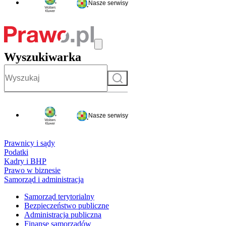
Nasze serwisy
Wyszukiwarka
Szukaj
Nasze serwisy
Prawnicy i sądy
Podatki
Kadry i BHP
Prawo w biznesie
Samorząd i administracja
Samorząd terytorialny
Bezpieczeństwo publiczne
Administracja publiczna
Finanse samorządów