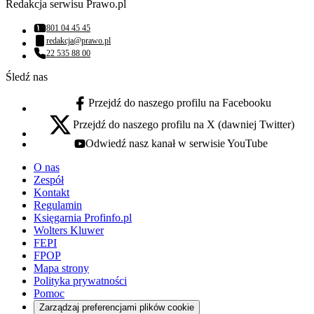
Redakcja serwisu Prawo.pl
801 04 45 45
Numer telefonu:
redakcja@prawo.pl
Adres email:
22 535 88 00
Numer telefonu:
Śledź nas
Przejdź do naszego profilu na Facebooku
facebook - otwiera się w nowej karcie
Przejdź do naszego profilu na X (dawniej Twitter)
x - otwiera się w nowej karcie
Odwiedź nasz kanał w serwisie YouTube
youtube - otwiera się w nowej karcie
O nas
Zespół
Kontakt
Regulamin
Księgarnia Profinfo.pl
Wolters Kluwer
FEPI
FPOP
Mapa strony
Polityka prywatności
Pomoc
Zarządzaj preferencjami plików cookie