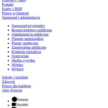
Prawnicy i sądy
Podatki
Kadry i BHP
Prawo w biznesie
Samorząd i administracja
Samorząd terytorialny
Bezpieczeństwo publiczne
Administracja publiczna
Finanse samorządów
Pomoc społeczna
Zamówienia publiczne
Kontrola zarządcza
Orzeczenia
Służba cywilna
Wojsko
Wybory
Szkoły i uczelnie
Zdrowie
Prawo dla każdego
Akty Prawne
- otwiera się w nowej karcie
Promocje
Newsletter