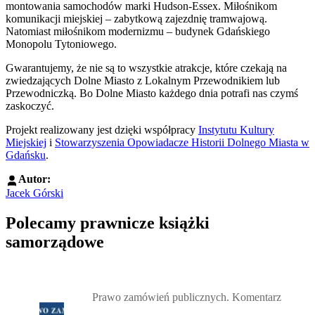
montowania samochodów marki Hudson-Essex. Miłośnikom
komunikacji miejskiej – zabytkową zajezdnię tramwajową.
Natomiast miłośnikom modernizmu – budynek Gdańskiego
Monopolu Tytoniowego.
Gwarantujemy, że nie są to wszystkie atrakcje, które czekają na
zwiedzających Dolne Miasto z Lokalnym Przewodnikiem lub
Przewodniczką. Bo Dolne Miasto każdego dnia potrafi nas czymś
zaskoczyć.
Projekt realizowany jest dzięki współpracy
Instytutu Kultury
Miejskiej
i
Stowarzyszenia Opowiadacze Historii Dolnego Miasta w
Gdańsku
.
Autor:
Jacek Górski
Polecamy prawnicze książki
samorządowe
Przejdź do: Prawo zamówień publicznych. Komentarz, Andrzela G
Prawo zamówień publicznych. Komentarz