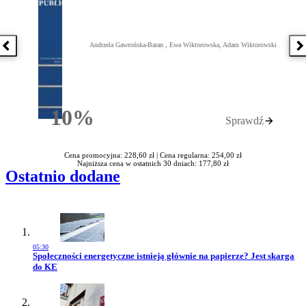
Andrzela Gawrońska-Baran , Ewa Wiktorowska, Adam Wiktorowski
Poprzednia książka
N
10%
Sprawdź
Rabatu
Cena promocyjna: 228,60 zł |
Cena regularna: 254,00 zł
Najniższa cena w ostatnich 30 dniach: 177,80 zł
Ostatnio dodane
05:30
Przejdź do artykułu:
Społeczności energetyczne istnieją głównie na papierze? Jest skarga
do KE