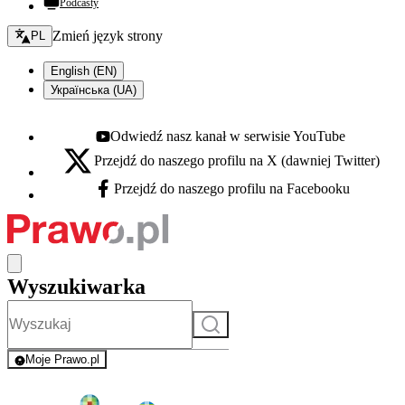
Podcasty
Zmień język - bieżący:
Zmień język strony
PL
English (EN)
Українська (UA)
Odwiedź nasz kanał w serwisie YouTube
Youtube - otwiera się w nowej karcie
Przejdź do naszego profilu na X (dawniej Twitter)
X - otwiera się w nowej karcie
Przejdź do naszego profilu na Facebooku
Facebook - otwiera się w nowej karcie
Wyszukiwarka
Szukaj
Moje Prawo.pl
- rejestracja i logowanie do serwisu