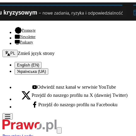
- otwiera się w nowej karcie
Promocje
Newsletter
Podcasty
Zmień język - bieżący:
Zmień język strony
PL
English (EN)
Українська (UA)
Odwiedź nasz kanał w serwisie YouTube
Youtube - otwiera się w nowej karcie
Przejdź do naszego profilu na X (dawniej Twitter)
X - otwiera się w nowej karcie
Przejdź do naszego profilu na Facebooku
Facebook - otwiera się w nowej karcie