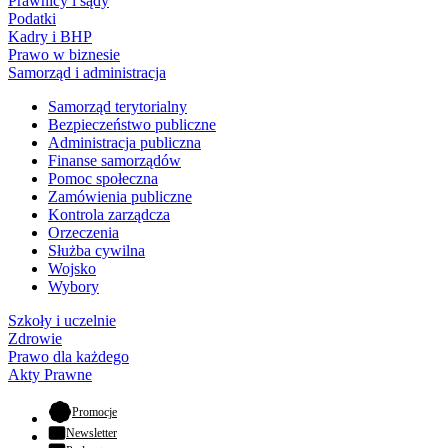
Prawnicy i sądy
Podatki
Kadry i BHP
Prawo w biznesie
Samorząd i administracja
Samorząd terytorialny
Bezpieczeństwo publiczne
Administracja publiczna
Finanse samorządów
Pomoc społeczna
Zamówienia publiczne
Kontrola zarządcza
Orzeczenia
Służba cywilna
Wojsko
Wybory
Szkoły i uczelnie
Zdrowie
Prawo dla każdego
Akty Prawne
- otwiera się w nowej karcie
Promocje
Newsletter