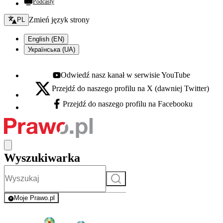
Podcasty
Zmień język - bieżący:
Zmień język strony
PL
English (EN)
Українська (UA)
Odwiedź nasz kanał w serwisie YouTube
Youtube - otwiera się w nowej karcie
Przejdź do naszego profilu na X (dawniej Twitter)
X - otwiera się w nowej karcie
Przejdź do naszego profilu na Facebooku
Facebook - otwiera się w nowej karcie
Wyszukiwarka
Szukaj
Moje Prawo.pl
- rejestracja i logowanie do serwisu