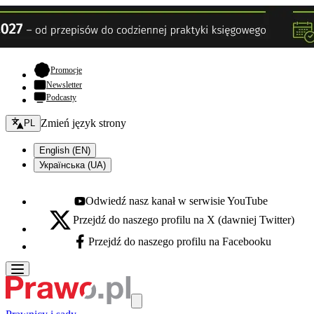
- otwiera się w nowej karcie
Promocje
Newsletter
Podcasty
Zmień język - bieżący:
Zmień język strony
PL
English (EN)
Українська (UA)
Odwiedź nasz kanał w serwisie YouTube
Youtube - otwiera się w nowej karcie
Przejdź do naszego profilu na X (dawniej Twitter)
X - otwiera się w nowej karcie
Przejdź do naszego profilu na Facebooku
Facebook - otwiera się w nowej karcie