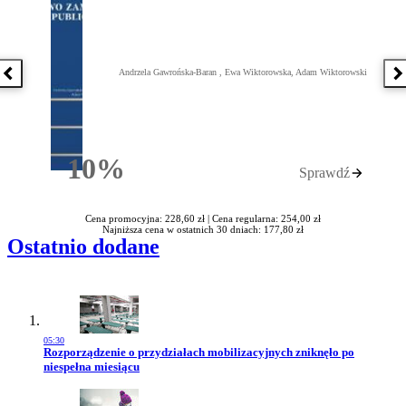
Andrzela Gawrońska-Baran , Ewa Wiktorowska, Adam Wiktorowski
Poprzednia książka
N
10%
Sprawdź
Rabatu
Cena promocyjna: 228,60 zł |
Cena regularna: 254,00 zł
Najniższa cena w ostatnich 30 dniach: 177,80 zł
Ostatnio dodane
05:30
Przejdź do artykułu:
Rozporządzenie o przydziałach mobilizacyjnych zniknęło po
niespełna miesiącu