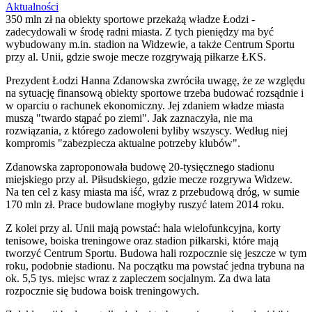
Aktualności
350 mln zł na obiekty sportowe przekażą władze Łodzi -
zadecydowali w środę radni miasta. Z tych pieniędzy ma być
wybudowany m.in. stadion na Widzewie, a także Centrum Sportu
przy al. Unii, gdzie swoje mecze rozgrywają piłkarze ŁKS.
Prezydent Łodzi Hanna Zdanowska zwróciła uwagę, że ze względu
na sytuację finansową obiekty sportowe trzeba budować rozsądnie i
w oparciu o rachunek ekonomiczny. Jej zdaniem władze miasta
muszą "twardo stąpać po ziemi". Jak zaznaczyła, nie ma
rozwiązania, z którego zadowoleni byliby wszyscy. Według niej
kompromis "zabezpiecza aktualne potrzeby klubów".
Zdanowska zaproponowała budowę 20-tysięcznego stadionu
miejskiego przy al. Piłsudskiego, gdzie mecze rozgrywa Widzew.
Na ten cel z kasy miasta ma iść, wraz z przebudową dróg, w sumie
170 mln zł. Prace budowlane mogłyby ruszyć latem 2014 roku.
Z kolei przy al. Unii mają powstać: hala wielofunkcyjna, korty
tenisowe, boiska treningowe oraz stadion piłkarski, które mają
tworzyć Centrum Sportu. Budowa hali rozpocznie się jeszcze w tym
roku, podobnie stadionu. Na początku ma powstać jedna trybuna na
ok. 5,5 tys. miejsc wraz z zapleczem socjalnym. Za dwa lata
rozpocznie się budowa boisk treningowych.