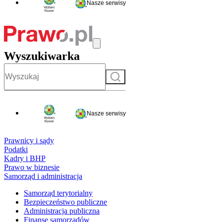
Nasze serwisy
Wyszukiwarka
Szukaj
Nasze serwisy
Prawnicy i sądy
Podatki
Kadry i BHP
Prawo w biznesie
Samorząd i administracja
Samorząd terytorialny
Bezpieczeństwo publiczne
Administracja publiczna
Finanse samorządów