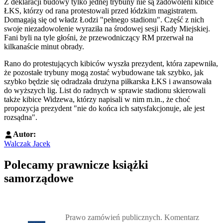
Z deklaracji budowy tylko jednej trybuny nie są zadowoleni kibice
ŁKS, którzy od rana protestowali przed łódzkim magistratem.
Domagają się od władz Łodzi "pełnego stadionu". Część z nich
swoje niezadowolenie wyraziła na środowej sesji Rady Miejskiej.
Fani byli na tyle głośni, że przewodniczący RM przerwał na
kilkanaście minut obrady.
Rano do protestujących kibiców wyszła prezydent, która zapewniła,
że pozostałe trybuny mogą zostać wybudowane tak szybko, jak
szybko będzie się odradzała drużyna piłkarska ŁKS i awansowała
do wyższych lig. List do radnych w sprawie stadionu skierowali
także kibice Widzewa, którzy napisali w nim m.in., że choć
propozycja prezydent "nie do końca ich satysfakcjonuje, ale jest
rozsądna".
Autor:
Walczak Jacek
Polecamy prawnicze książki
samorządowe
Przejdź do: Prawo zamówień publicznych. Komentarz, Andrzela G
Prawo zamówień publicznych. Komentarz