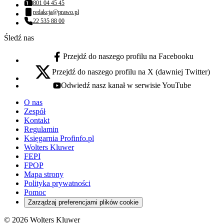
801 04 45 45
Numer telefonu:
redakcja@prawo.pl
Adres email:
22 535 88 00
Numer telefonu:
Śledź nas
Przejdź do naszego profilu na Facebooku
facebook - otwiera się w nowej karcie
Przejdź do naszego profilu na X (dawniej Twitter)
x - otwiera się w nowej karcie
Odwiedź nasz kanał w serwisie YouTube
youtube - otwiera się w nowej karcie
O nas
Zespół
Kontakt
Regulamin
Księgarnia Profinfo.pl
Wolters Kluwer
FEPI
FPOP
Mapa strony
Polityka prywatności
Pomoc
Zarządzaj preferencjami plików cookie
© 2026 Wolters Kluwer