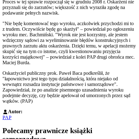
Proces w tej sprawie rozpoczął się w grudniu 2008 r. Oskarżeni nie
przyznali się do zarzutów; większość z nich wyraziła zgodę na
podawanie pełnych nazwisk.
"Nie będę komentować tego wyroku, aczkolwiek przychodzi mi to
z trudem. Oczywiście będę go skarżył" – powiedział po ogłoszeniu
wyroku mec. Bachmiński. "Wyrok nie jest korzystny, ale jestem
wdzięczny sądowi za wyeliminowanie błędów konstrukcyjnych i
prawnych zarzutu aktu oskarżenia. Dzięki temu, w apelacji możemy
skupić się na tym co istotne, czyli kwestionowaniu przyjęcia
korzyści majątkowej" – powiedział z kolei PAP drugi obrońca mec.
Maciej Burda.
Oskarżyciel publiczny prok. Paweł Baca podkreślił, że
"łapownictwo jest tego typu działalnością, która niejako od
wewnątrz rozsadza instytucje państwowe i samorządowe".
Zapowiedział, że po analizie pisemnego uzasadnienia wyroku
podejmie decyzję, czy będzie apelował od umorzonych przez sąd
wątków. (PAP)
Autor:
PAP
Polecamy prawnicze książki