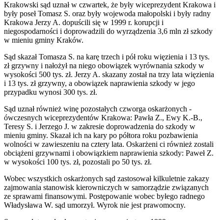
Krakowski sąd uznał w czwartek, że były wiceprezydent Krakowa i
były poseł Tomasz S. oraz były wojewoda małopolski i były radny
Krakowa Jerzy A. dopuścili się w 1999 r. korupcji i
niegospodarności i doprowadzili do wyrządzenia 3,6 mln zł szkody
w mieniu gminy Kraków.
Sąd skazał Tomasza S. na karę trzech i pół roku więzienia i 13 tys.
zł grzywny i nałożył na niego obowiązek wyrównania szkody w
wysokości 500 tys. zł. Jerzy A. skazany został na trzy lata więzienia
i 13 tys. zł grzywny, a obowiązek naprawienia szkody w jego
przypadku wynosi 300 tys. zł.
Sąd uznał również winę pozostałych czworga oskarżonych -
ówczesnych wiceprezydentów Krakowa: Pawła Z., Ewy K.-B.,
Teresy S. i Jerzego J. w zakresie doprowadzenia do szkody w
mieniu gminy. Skazał ich na kary po półtora roku pozbawienia
wolności w zawieszeniu na cztery lata. Oskarżeni ci również zostali
obciążeni grzywnami i obowiązkiem naprawienia szkody: Paweł Z.
w wysokości 100 tys. zł, pozostali po 50 tys. zł.
Wobec wszystkich oskarżonych sąd zastosował kilkuletnie zakazy
zajmowania stanowisk kierowniczych w samorządzie związanych
ze sprawami finansowymi. Postępowanie wobec byłego radnego
Władysława W. sąd umorzył. Wyrok nie jest prawomocny.