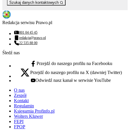
Szukaj danych kontaktowych
Redakcja serwisu Prawo.pl
801 04 45 45
Numer telefonu:
redakcja@prawo.pl
Adres email:
22 535 88 00
Numer telefonu:
Śledź nas
Przejdź do naszego profilu na Facebooku
facebook - otwiera się w nowej karcie
Przejdź do naszego profilu na X (dawniej Twitter)
x - otwiera się w nowej karcie
Odwiedź nasz kanał w serwisie YouTube
youtube - otwiera się w nowej karcie
O nas
Zespół
Kontakt
Regulamin
Księgarnia Profinfo.pl
Wolters Kluwer
FEPI
FPOP