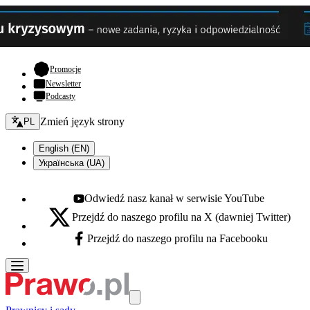
- otwiera się w nowej karcie
Promocje
Newsletter
Podcasty
Zmień język - bieżący:
Zmień język strony
PL
English (EN)
Українська (UA)
Odwiedź nasz kanał w serwisie YouTube
Youtube - otwiera się w nowej karcie
Przejdź do naszego profilu na X (dawniej Twitter)
X - otwiera się w nowej karcie
Przejdź do naszego profilu na Facebooku
Facebook - otwiera się w nowej karcie