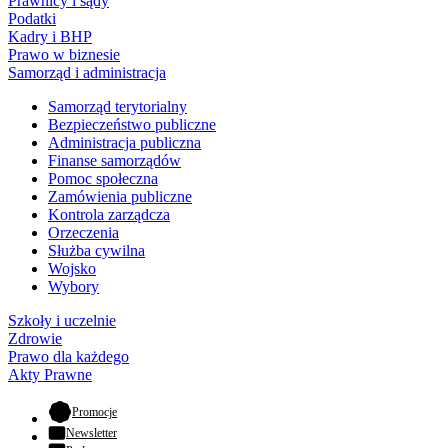
Prawnicy i sądy
Podatki
Kadry i BHP
Prawo w biznesie
Samorząd i administracja
Samorząd terytorialny
Bezpieczeństwo publiczne
Administracja publiczna
Finanse samorządów
Pomoc społeczna
Zamówienia publiczne
Kontrola zarządcza
Orzeczenia
Służba cywilna
Wojsko
Wybory
Szkoły i uczelnie
Zdrowie
Prawo dla każdego
Akty Prawne
- otwiera się w nowej karcie
Promocje
Newsletter