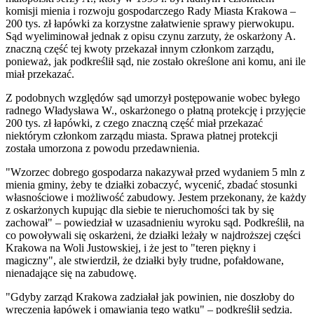
komisji mienia i rozwoju gospodarczego Rady Miasta Krakowa –
200 tys. zł łapówki za korzystne załatwienie sprawy pierwokupu.
Sąd wyeliminował jednak z opisu czynu zarzuty, że oskarżony A.
znaczną część tej kwoty przekazał innym członkom zarządu,
ponieważ, jak podkreślił sąd, nie zostało określone ani komu, ani ile
miał przekazać.
Z podobnych względów sąd umorzył postępowanie wobec byłego
radnego Władysława W., oskarżonego o płatną protekcję i przyjęcie
200 tys. zł łapówki, z czego znaczną część miał przekazać
niektórym członkom zarządu miasta. Sprawa płatnej protekcji
została umorzona z powodu przedawnienia.
"Wzorzec dobrego gospodarza nakazywał przed wydaniem 5 mln z
mienia gminy, żeby te działki zobaczyć, wycenić, zbadać stosunki
własnościowe i możliwość zabudowy. Jestem przekonany, że każdy
z oskarżonych kupując dla siebie te nieruchomości tak by się
zachował" – powiedział w uzasadnieniu wyroku sąd. Podkreślił, na
co powoływali się oskarżeni, że działki leżały w najdroższej części
Krakowa na Woli Justowskiej, i że jest to "teren piękny i
magiczny", ale stwierdził, że działki były trudne, pofałdowane,
nienadające się na zabudowę.
"Gdyby zarząd Krakowa zadziałał jak powinien, nie doszłoby do
wręczenia łapówek i omawiania tego wątku" – podkreślił sędzia.