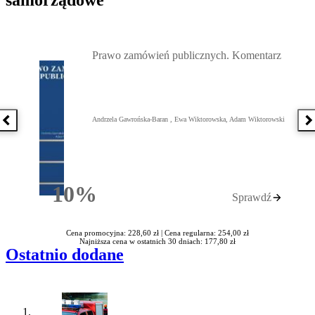
samorządowe
Przejdź do: Prawo zamówień publicznych. Komentarz, Andrzela G
Prawo zamówień publicznych. Komentarz
Andrzela Gawrońska-Baran , Ewa Wiktorowska, Adam Wiktorowski
Poprzednia książka
N
10%
Sprawdź
Rabatu
Cena promocyjna: 228,60 zł |
Cena regularna: 254,00 zł
Najniższa cena w ostatnich 30 dniach: 177,80 zł
Ostatnio dodane