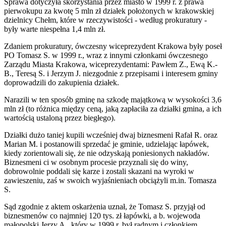
Sprawa dotyczyła skorzystania przez miasto w 1999 r. z prawa
pierwokupu za kwotę 5 mln zł działek położonych w krakowskiej
dzielnicy Chełm, które w rzeczywistości - według prokuratury -
były warte niespełna 1,4 mln zł.
Zdaniem prokuratury, ówczesny wiceprezydent Krakowa były poseł
PO Tomasz S. w 1999 r., wraz z innymi członkami ówczesnego
Zarządu Miasta Krakowa, wiceprezydentami: Pawłem Z., Ewą K.-
B., Teresą S. i Jerzym J. niezgodnie z przepisami i interesem gminy
doprowadzili do zakupienia działek.
Narazili w ten sposób gminę na szkodę majątkową w wysokości 3,6
mln zł (to różnica między ceną, jaką zapłaciła za działki gmina, a ich
wartością ustaloną przez biegłego).
Działki dużo taniej kupili wcześniej dwaj biznesmeni Rafał R. oraz
Marian M. i postanowili sprzedać je gminie, udzielając łapówek,
kiedy zorientowali się, że nie odzyskają poniesionych nakładów.
Biznesmeni ci w osobnym procesie przyznali się do winy,
dobrowolnie poddali się karze i zostali skazani na wyroki w
zawieszeniu, zaś w swoich wyjaśnieniach obciążyli m.in. Tomasza
S.
Sąd zgodnie z aktem oskarżenia uznał, że Tomasz S. przyjął od
biznesmenów co najmniej 120 tys. zł łapówki, a b. wojewoda
małopolski Jerzy A., który w 1999 r. był radnym i członkiem