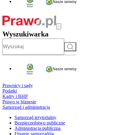
Nasze serwisy
Wyszukiwarka
Szukaj
Nasze serwisy
Prawnicy i sądy
Podatki
Kadry i BHP
Prawo w biznesie
Samorząd i administracja
Samorząd terytorialny
Bezpieczeństwo publiczne
Administracja publiczna
Finanse samorządów