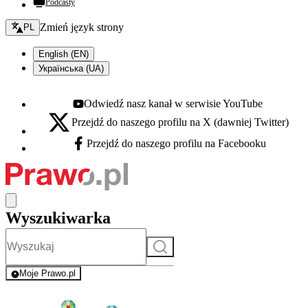
Podcasty
Zmień język - bieżący:
Zmień język strony
PL
English (EN)
Українська (UA)
Odwiedź nasz kanał w serwisie YouTube
Youtube - otwiera się w nowej karcie
Przejdź do naszego profilu na X (dawniej Twitter)
X - otwiera się w nowej karcie
Przejdź do naszego profilu na Facebooku
Facebook - otwiera się w nowej karcie
Wyszukiwarka
Szukaj
Moje Prawo.pl
- rejestracja i logowanie do serwisu