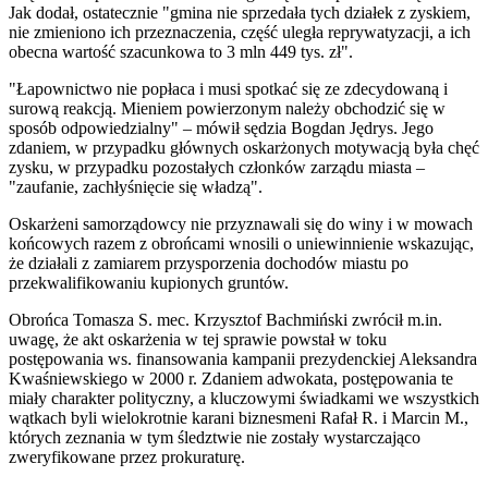
Jak dodał, ostatecznie "gmina nie sprzedała tych działek z zyskiem,
nie zmieniono ich przeznaczenia, część uległa reprywatyzacji, a ich
obecna wartość szacunkowa to 3 mln 449 tys. zł".
"Łapownictwo nie popłaca i musi spotkać się ze zdecydowaną i
surową reakcją. Mieniem powierzonym należy obchodzić się w
sposób odpowiedzialny" – mówił sędzia Bogdan Jędrys. Jego
zdaniem, w przypadku głównych oskarżonych motywacją była chęć
zysku, w przypadku pozostałych członków zarządu miasta –
"zaufanie, zachłyśnięcie się władzą".
Oskarżeni samorządowcy nie przyznawali się do winy i w mowach
końcowych razem z obrońcami wnosili o uniewinnienie wskazując,
że działali z zamiarem przysporzenia dochodów miastu po
przekwalifikowaniu kupionych gruntów.
Obrońca Tomasza S. mec. Krzysztof Bachmiński zwrócił m.in.
uwagę, że akt oskarżenia w tej sprawie powstał w toku
postępowania ws. finansowania kampanii prezydenckiej Aleksandra
Kwaśniewskiego w 2000 r. Zdaniem adwokata, postępowania te
miały charakter polityczny, a kluczowymi świadkami we wszystkich
wątkach byli wielokrotnie karani biznesmeni Rafał R. i Marcin M.,
których zeznania w tym śledztwie nie zostały wystarczająco
zweryfikowane przez prokuraturę.