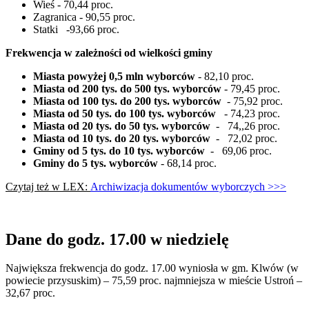
Wieś - 70,44 proc.
Zagranica - 90,55 proc.
Statki -93,66 proc.
Frekwencja w zależności od wielkości gminy
Miasta powyżej 0,5 mln wyborców
- 82,10 proc.
Miasta od 200 tys. do 500 tys. wyborców
- 79,45 proc.
Miasta od 100 tys. do 200 tys. wyborców
- 75,92 proc.
Miasta od 50 tys. do 100 tys. wyborców
- 74,23 proc.
Miasta od 20 tys. do 50 tys. wyborców
- 74,,26 proc.
Miasta od 10 tys. do 20 tys. wyborców
- 72,02 proc.
Gminy od 5 tys. do 10 tys. wyborców
- 69,06 proc.
Gminy do 5 tys. wyborców
- 68,14 proc.
Czytaj też w LEX:
Archiwizacja dokumentów wyborczych >>>
Dane do godz. 17.00 w niedzielę
Największa frekwencja do godz. 17.00 wyniosła w gm. Klwów
(w
powiecie przysuskim
) – 75,59 proc. najmniejsza w mieście Ustroń –
32,67 proc.