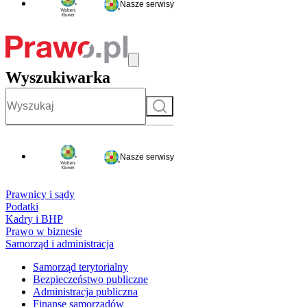
Nasze serwisy
Wyszukiwarka
Szukaj
Nasze serwisy
Prawnicy i sądy
Podatki
Kadry i BHP
Prawo w biznesie
Samorząd i administracja
Samorząd terytorialny
Bezpieczeństwo publiczne
Administracja publiczna
Finanse samorządów