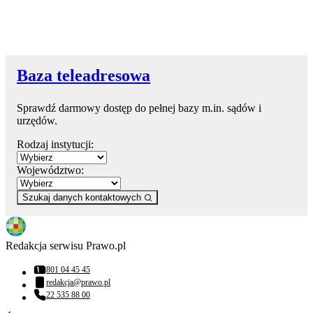
Baza teleadresowa
Sprawdź darmowy dostęp do pełnej bazy m.in. sądów i
urzędów.
Rodzaj instytucji:
Województwo:
Szukaj danych kontaktowych
Redakcja serwisu Prawo.pl
801 04 45 45
Numer telefonu:
redakcja@prawo.pl
Adres email:
22 535 88 00
Numer telefonu: