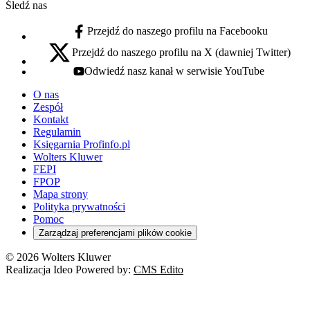
Śledź nas
Przejdź do naszego profilu na Facebooku
facebook - otwiera się w nowej karcie
Przejdź do naszego profilu na X (dawniej Twitter)
x - otwiera się w nowej karcie
Odwiedź nasz kanał w serwisie YouTube
youtube - otwiera się w nowej karcie
O nas
Zespół
Kontakt
Regulamin
Księgarnia Profinfo.pl
Wolters Kluwer
FEPI
FPOP
Mapa strony
Polityka prywatności
Pomoc
Zarządzaj preferencjami plików cookie
© 2026 Wolters Kluwer
Realizacja Ideo Powered by:
CMS Edito