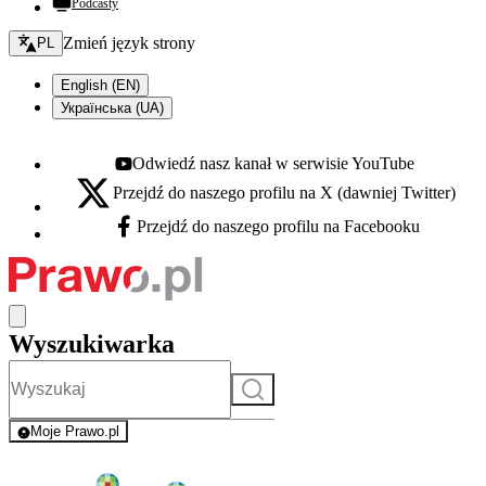
Podcasty
Zmień język - bieżący:
Zmień język strony
PL
English (EN)
Українська (UA)
Odwiedź nasz kanał w serwisie YouTube
Youtube - otwiera się w nowej karcie
Przejdź do naszego profilu na X (dawniej Twitter)
X - otwiera się w nowej karcie
Przejdź do naszego profilu na Facebooku
Facebook - otwiera się w nowej karcie
Wyszukiwarka
Szukaj
Moje Prawo.pl
- rejestracja i logowanie do serwisu