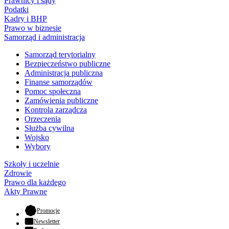
Prawnicy i sądy
Podatki
Kadry i BHP
Prawo w biznesie
Samorząd i administracja
Samorząd terytorialny
Bezpieczeństwo publiczne
Administracja publiczna
Finanse samorządów
Pomoc społeczna
Zamówienia publiczne
Kontrola zarządcza
Orzeczenia
Służba cywilna
Wojsko
Wybory
Szkoły i uczelnie
Zdrowie
Prawo dla każdego
Akty Prawne
- otwiera się w nowej karcie
Promocje
Newsletter