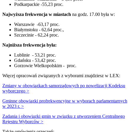
Podkarpackie -55,23 proc.
Najwyższa frekwencja w miastach
na godz. 17.00 była w:
Warszawie -63,17 proc.
Białymstoku - 62,64 proc.,
Szczecinie - 62,24 proc.
Najniższa frekwencja była:
Lublinie - 53,21 proc.
Gdańsku - 53,42 proc.
Gorzowie Wielkopolskim - proc.
Więcej opracowań związanych z wyborami znajdziesz w LEX:
Zmiany w obowiązkach samorządowych po nowelizacji Kodeksu
wyborczego >
Gminne obowiązki profrekwencyjne w wyborach parlamentarnych
w 2023 r. >
Zadania i obowiązki gmin w związku z utworzeniem Centralnego
Rejestru Wyborców >
Także omówienia orzeczeń: