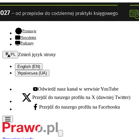
- otwiera się w nowej karcie
Promocje
Newsletter
Podcasty
Zmień język - bieżący:
Zmień język strony
PL
English (EN)
Українська (UA)
Odwiedź nasz kanał w serwisie YouTube
Youtube - otwiera się w nowej karcie
Przejdź do naszego profilu na X (dawniej Twitter)
X - otwiera się w nowej karcie
Przejdź do naszego profilu na Facebooku
Facebook - otwiera się w nowej karcie