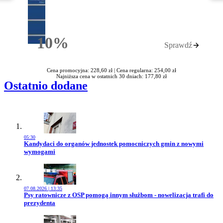
10%
Sprawdź
Rabatu
Cena promocyjna: 228,60 zł |
Cena regularna: 254,00 zł
Najniższa cena w ostatnich 30 dniach: 177,80 zł
Ostatnio dodane
05:30
Przejdź do artykułu:
Kandydaci do organów jednostek pomocniczych gmin z nowymi
wymogami
07.08.2026 | 13:35
Przejdź do artykułu:
Psy ratownicze z OSP pomogą innym służbom - nowelizacja trafi do
prezydenta