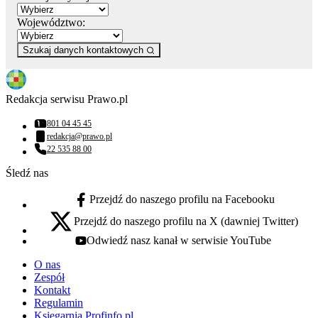
Województwo:
Szukaj danych kontaktowych
Redakcja serwisu Prawo.pl
801 04 45 45
Numer telefonu:
redakcja@prawo.pl
Adres email:
22 535 88 00
Numer telefonu:
Śledź nas
Przejdź do naszego profilu na Facebooku
facebook - otwiera się w nowej karcie
Przejdź do naszego profilu na X (dawniej Twitter)
x - otwiera się w nowej karcie
Odwiedź nasz kanał w serwisie YouTube
youtube - otwiera się w nowej karcie
O nas
Zespół
Kontakt
Regulamin
Księgarnia Profinfo.pl