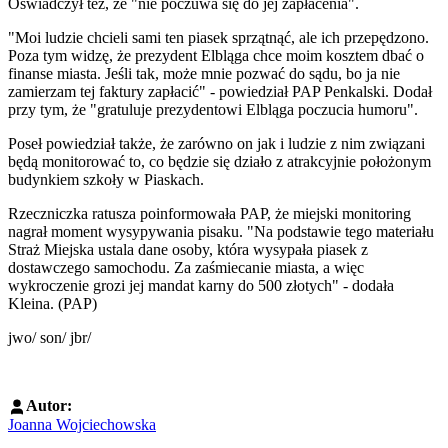
Oświadczył też, że "nie poczuwa się do jej zapłacenia".
"Moi ludzie chcieli sami ten piasek sprzątnąć, ale ich przepędzono.
Poza tym widzę, że prezydent Elbląga chce moim kosztem dbać o
finanse miasta. Jeśli tak, może mnie pozwać do sądu, bo ja nie
zamierzam tej faktury zapłacić" - powiedział PAP Penkalski. Dodał
przy tym, że "gratuluje prezydentowi Elbląga poczucia humoru".
Poseł powiedział także, że zarówno on jak i ludzie z nim związani
będą monitorować to, co będzie się działo z atrakcyjnie położonym
budynkiem szkoły w Piaskach.
Rzeczniczka ratusza poinformowała PAP, że miejski monitoring
nagrał moment wysypywania pisaku. "Na podstawie tego materiału
Straż Miejska ustala dane osoby, która wysypała piasek z
dostawczego samochodu. Za zaśmiecanie miasta, a więc
wykroczenie grozi jej mandat karny do 500 złotych" - dodała
Kleina. (PAP)
jwo/ son/ jbr/
Autor:
Joanna Wojciechowska