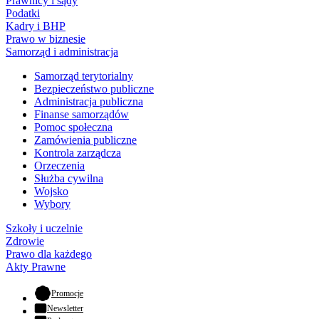
Prawnicy i sądy
Podatki
Kadry i BHP
Prawo w biznesie
Samorząd i administracja
Samorząd terytorialny
Bezpieczeństwo publiczne
Administracja publiczna
Finanse samorządów
Pomoc społeczna
Zamówienia publiczne
Kontrola zarządcza
Orzeczenia
Służba cywilna
Wojsko
Wybory
Szkoły i uczelnie
Zdrowie
Prawo dla każdego
Akty Prawne
- otwiera się w nowej karcie
Promocje
Newsletter