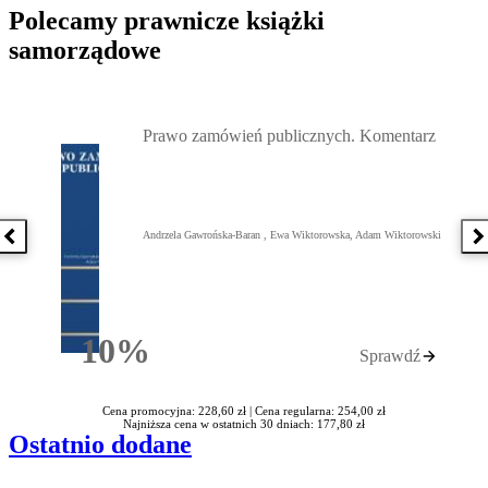
Polecamy prawnicze książki
samorządowe
Przejdź do: Prawo zamówień publicznych. Komentarz, Andrzela G
Prawo zamówień publicznych. Komentarz
Andrzela Gawrońska-Baran , Ewa Wiktorowska, Adam Wiktorowski
Poprzednia książka
N
10%
Sprawdź
Rabatu
Cena promocyjna: 228,60 zł |
Cena regularna: 254,00 zł
Najniższa cena w ostatnich 30 dniach: 177,80 zł
Ostatnio dodane