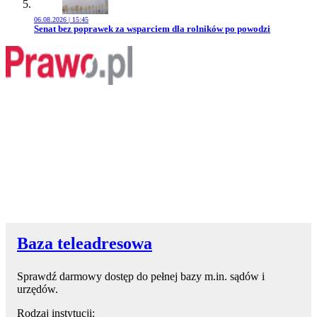
06.08.2026 | 15:45
Przejdź do artykułu:
Senat bez poprawek za wsparciem dla rolników po powodzi
Baza teleadresowa
Sprawdź darmowy dostęp do pełnej bazy m.in. sądów i
urzędów.
Rodzaj instytucji: