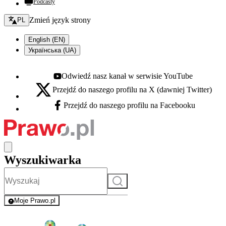
Podcasty
Zmień język - bieżący:
Zmień język strony
PL
English (EN)
Українська (UA)
Odwiedź nasz kanał w serwisie YouTube
Youtube - otwiera się w nowej karcie
Przejdź do naszego profilu na X (dawniej Twitter)
X - otwiera się w nowej karcie
Przejdź do naszego profilu na Facebooku
Facebook - otwiera się w nowej karcie
Wyszukiwarka
Szukaj
Moje Prawo.pl
- rejestracja i logowanie do serwisu