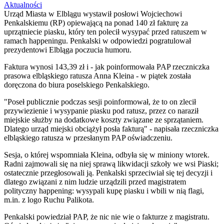
Aktualności
Urząd Miasta w Elblągu wystawił posłowi Wojciechowi
Penkalskiemu (RP) opiewającą na ponad 140 zł fakturę za
uprzątniecie piasku, który ten polecił wysypać przed ratuszem w
ramach happeningu. Penkalski w odpowiedzi pogratulował
prezydentowi Elbląga poczucia humoru.
Faktura wynosi 143,39 zł i - jak poinformowała PAP rzeczniczka
prasowa elbląskiego ratusza Anna Kleina - w piątek została
doręczona do biura poselskiego Penkalskiego.
"Poseł publicznie podczas sesji poinformował, że to on zlecił
przywiezienie i wysypanie piasku pod ratusz, przez co naraził
miejskie służby na dodatkowe koszty związane ze sprzątaniem.
Dlatego urząd miejski obciążył posła fakturą" - napisała rzeczniczka
elbląskiego ratusza w przesłanym PAP oświadczeniu.
Sesja, o której wspomniała Kleina, odbyła się w miniony wtorek.
Radni zajmowali się na niej sprawą likwidacji szkoły we wsi Piaski;
ostatecznie przegłosowali ją. Penkalski sprzeciwiał się tej decyzji i
dlatego związani z nim ludzie urządzili przed magistratem
polityczny happening: wysypali kupę piasku i wbili w nią flagi,
m.in. z logo Ruchu Palikota.
Penkalski powiedział PAP, że nic nie wie o fakturze z magistratu.