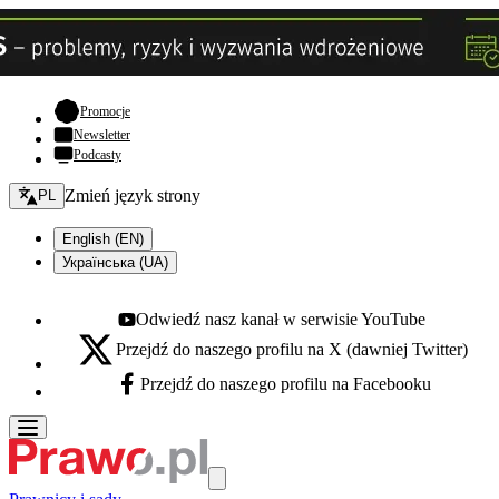
- otwiera się w nowej karcie
Promocje
Newsletter
Podcasty
Zmień język - bieżący:
Zmień język strony
PL
English (EN)
Українська (UA)
Odwiedź nasz kanał w serwisie YouTube
Youtube - otwiera się w nowej karcie
Przejdź do naszego profilu na X (dawniej Twitter)
X - otwiera się w nowej karcie
Przejdź do naszego profilu na Facebooku
Facebook - otwiera się w nowej karcie