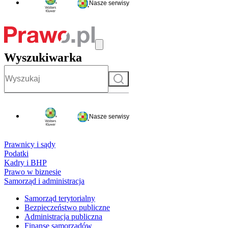
Nasze serwisy
Wyszukiwarka
Szukaj
Nasze serwisy
Prawnicy i sądy
Podatki
Kadry i BHP
Prawo w biznesie
Samorząd i administracja
Samorząd terytorialny
Bezpieczeństwo publiczne
Administracja publiczna
Finanse samorządów