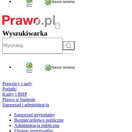
Nasze serwisy
Wyszukiwarka
Szukaj
Nasze serwisy
Prawnicy i sądy
Podatki
Kadry i BHP
Prawo w biznesie
Samorząd i administracja
Samorząd terytorialny
Bezpieczeństwo publiczne
Administracja publiczna
Finanse samorządów