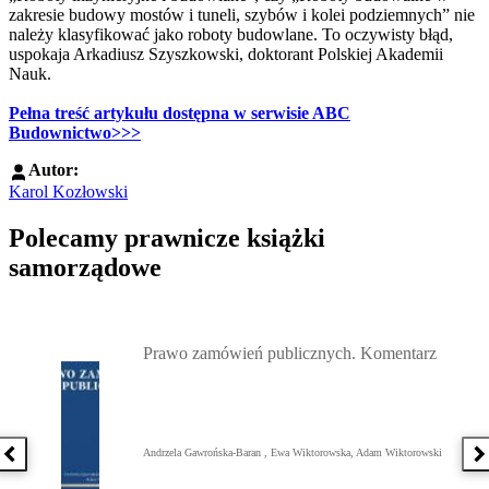
zakresie budowy mostów i tuneli, szybów i kolei podziemnych” nie
należy klasyfikować jako roboty budowlane. To oczywisty błąd,
uspokaja Arkadiusz Szyszkowski, doktorant Polskiej Akademii
Nauk.
Pełna treść artykułu dostępna w serwisie ABC
Budownictwo>>>
Autor:
Karol Kozłowski
Polecamy prawnicze książki
samorządowe
Przejdź do: Prawo zamówień publicznych. Komentarz, Andrzela G
Prawo zamówień publicznych. Komentarz
Andrzela Gawrońska-Baran , Ewa Wiktorowska, Adam Wiktorowski
Poprzednia książka
N