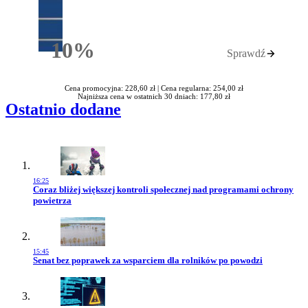
10%
Sprawdź
Rabatu
Cena promocyjna: 228,60 zł |
Cena regularna: 254,00 zł
Najniższa cena w ostatnich 30 dniach: 177,80 zł
Ostatnio dodane
16:25
Przejdź do artykułu:
Coraz bliżej większej kontroli społecznej nad programami ochrony
powietrza
15:45
Przejdź do artykułu:
Senat bez poprawek za wsparciem dla rolników po powodzi