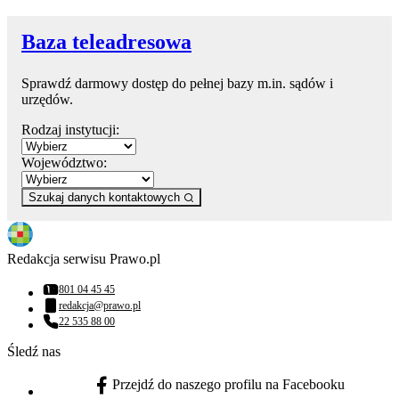
Baza teleadresowa
Sprawdź darmowy dostęp do pełnej bazy m.in. sądów i
urzędów.
Rodzaj instytucji:
Województwo:
Szukaj danych kontaktowych
Redakcja serwisu Prawo.pl
801 04 45 45
Numer telefonu:
redakcja@prawo.pl
Adres email:
22 535 88 00
Numer telefonu:
Śledź nas
Przejdź do naszego profilu na Facebooku
facebook - otwiera się w nowej karcie