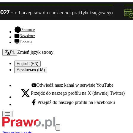
- otwiera się w nowej karcie
Promocje
Newsletter
Podcasty
Zmień język - bieżący:
Zmień język strony
PL
English (EN)
Українська (UA)
Odwiedź nasz kanał w serwisie YouTube
Youtube - otwiera się w nowej karcie
Przejdź do naszego profilu na X (dawniej Twitter)
X - otwiera się w nowej karcie
Przejdź do naszego profilu na Facebooku
Facebook - otwiera się w nowej karcie