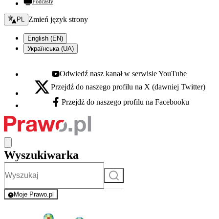
Podcasty
Zmień język - bieżący:
Zmień język strony
PL
English (EN)
Українська (UA)
Odwiedź nasz kanał w serwisie YouTube
Youtube - otwiera się w nowej karcie
Przejdź do naszego profilu na X (dawniej Twitter)
X - otwiera się w nowej karcie
Przejdź do naszego profilu na Facebooku
Facebook - otwiera się w nowej karcie
Wyszukiwarka
Szukaj
Moje Prawo.pl
- rejestracja i logowanie do serwisu