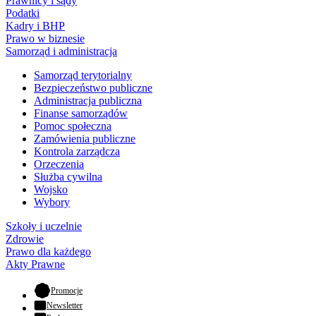
Prawnicy i sądy
Podatki
Kadry i BHP
Prawo w biznesie
Samorząd i administracja
Samorząd terytorialny
Bezpieczeństwo publiczne
Administracja publiczna
Finanse samorządów
Pomoc społeczna
Zamówienia publiczne
Kontrola zarządcza
Orzeczenia
Służba cywilna
Wojsko
Wybory
Szkoły i uczelnie
Zdrowie
Prawo dla każdego
Akty Prawne
- otwiera się w nowej karcie
Promocje
Newsletter