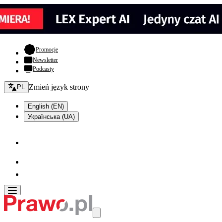
- otwiera się w nowej karcie
Promocje
Newsletter
Podcasty
Zmień język - bieżący:
Zmień język strony
PL
English (EN)
Українська (UA)