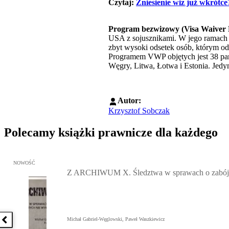
Czytaj: ​
Zniesienie wiz już wkrót
Program bezwizowy (Visa Waiver
USA z sojusznikami. W jego ramach 
zbyt wysoki odsetek osób, którym o
Programem VWP objętych jest 38 pańs
Węgry, Litwa, Łotwa i Estonia. Jedy
Autor:
Krzysztof Sobczak
Polecamy książki prawnicze dla każdego
Przejdź do: Z ARCHIWUM X. Śledztwa w sprawach o zabójstwa, w 
NOWOŚĆ
Z ARCHIWUM X. Śledztwa w sprawach o zabójst
Michał Gabriel-Węglowski, Paweł Waszkiewicz
Poprzednia książka