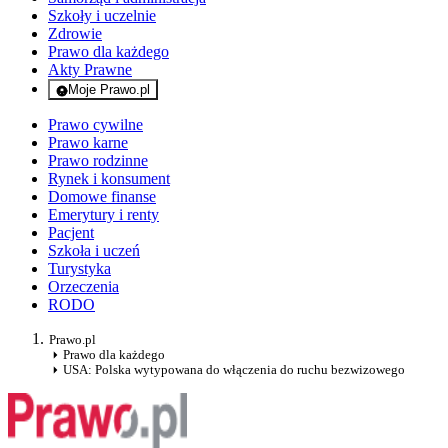
Szkoły i uczelnie
Zdrowie
Prawo dla każdego
Akty Prawne
Moje Prawo.pl
- rejestracja i logowanie do serwisu
Prawo cywilne
Prawo karne
Prawo rodzinne
Rynek i konsument
Domowe finanse
Emerytury i renty
Pacjent
Szkoła i uczeń
Turystyka
Orzeczenia
RODO
Prawo.pl
Prawo dla każdego
USA: Polska wytypowana do włączenia do ruchu bezwizowego