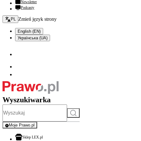
Newsletter
Podcasty
Zmień język - bieżący:
Zmień język strony
PL
English (EN)
Українська (UA)
Wyszukiwarka
Szukaj
Moje Prawo.pl
- rejestracja i logowanie do serwisu
otwiera się w nowej karcie
Sklep LEX.pl