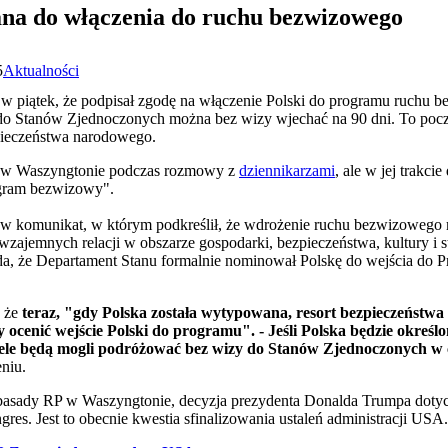
na do włączenia do ruchu bezwizowego
5
Aktualności
w piątek, że podpisał zgodę na włączenie Polski do programu ruchu 
 do Stanów Zjednoczonych można bez wizy wjechać na 90 dni. To pocz
zpieczeństwa narodowego.
ał w Waszyngtonie podczas rozmowy z
dziennikarzami
, ale w jej trakc
ogram bezwizowy".
w komunikat, w którym podkreślił, że wdrożenie ruchu bezwizowego
wzajemnych relacji w obszarze gospodarki, bezpieczeństwa, kultury i 
a, że Departament Stanu formalnie nominował Polskę do wejścia do 
, że
teraz, "gdy Polska została wytypowana, resort bezpieczeństw
y ocenić wejście Polski do programu". - Jeśli Polska będzie określo
ele będą mogli podróżować bez wizy do Stanów Zjednoczonych w c
niu.
basady RP w Waszyngtonie, decyzja prezydenta Donalda Trumpa dotycz
es. Jest to obecnie kwestia sfinalizowania ustaleń administracji USA.