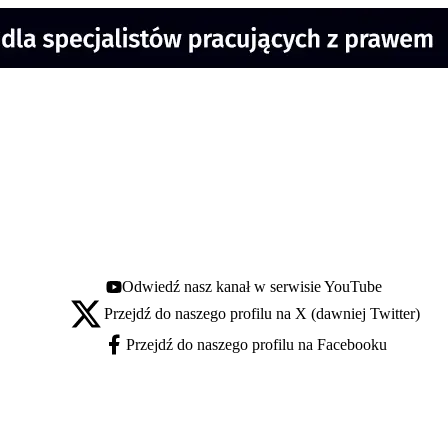
Odwiedź nasz kanał w serwisie YouTube
Youtube - otwiera się w nowej karcie
Przejdź do naszego profilu na X (dawniej Twitter)
X - otwiera się w nowej karcie
Przejdź do naszego profilu na Facebooku
Facebook - otwiera się w nowej karcie