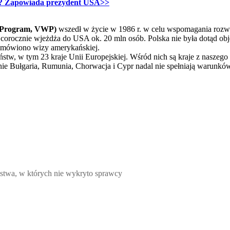
ce? Zapowiada prezydent USA>>
 Program, VWP)
wszedł w życie w 1986 r. w celu wspomagania rozwoj
corocznie wjeżdża do USA ok. 20 mln osób. Polska nie była dotąd ob
dmówiono wizy amerykańskiej.
tw, w tym 23 kraje Unii Europejskiej. Wśród nich są kraje z naszego
nie Bułgaria, Rumunia, Chorwacja i Cypr nadal nie spełniają warunk
których nie wykryto sprawcy, Michał Gabriel-Węglowski, Paweł Was
wa, w których nie wykryto sprawcy