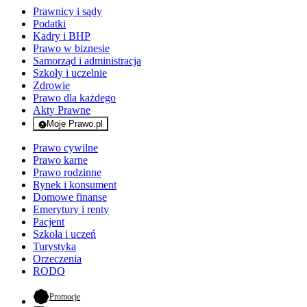
Prawnicy i sądy
Podatki
Kadry i BHP
Prawo w biznesie
Samorząd i administracja
Szkoły i uczelnie
Zdrowie
Prawo dla każdego
Akty Prawne
Moje Prawo.pl
- rejestracja i logowanie do serwisu
Prawo cywilne
Prawo karne
Prawo rodzinne
Rynek i konsument
Domowe finanse
Emerytury i renty
Pacjent
Szkoła i uczeń
Turystyka
Orzeczenia
RODO
- otwiera się w nowej karcie
Promocje