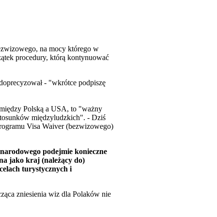
bezwizowego, na mocy którego w
ątek procedury, którą kontynuować
ie doprecyzował - "wkrótce podpiszę
 między Polską a USA, to "ważny
stosunków międzyludzkich". - Dziś
Programu Visa Waiver (bezwizowego)
a narodowego podejmie konieczne
na jako kraj (należący do)
elach turystycznych i
ąca zniesienia wiz dla Polaków nie