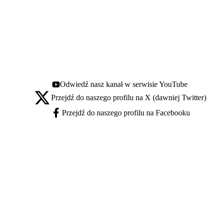
Odwiedź nasz kanał w serwisie YouTube
Youtube - otwiera się w nowej karcie
Przejdź do naszego profilu na X (dawniej Twitter)
X - otwiera się w nowej karcie
Przejdź do naszego profilu na Facebooku
Facebook - otwiera się w nowej karcie