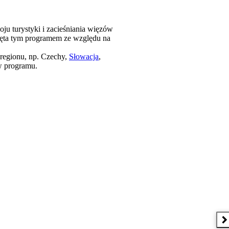
u turystyki i zacieśniania więzów
jęta tym programem ze względu na
 regionu, np. Czechy,
Słowacja
,
ów programu.
zkiewicz - otwiera się w nowym oknie
N