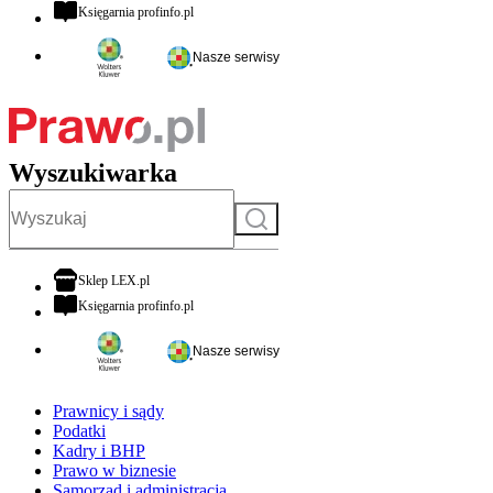
otwiera się w nowej karcie
Księgarnia profinfo.pl
Nasze serwisy
Wyszukiwarka
Szukaj
otwiera się w nowej karcie
Sklep LEX.pl
otwiera się w nowej karcie
Księgarnia profinfo.pl
Nasze serwisy
Prawnicy i sądy
Podatki
Kadry i BHP
Prawo w biznesie
Samorząd i administracja