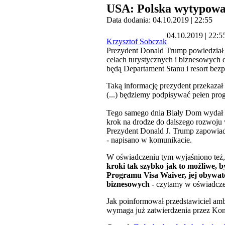
USA: Polska wytypowa
Data dodania: 04.10.2019 | 22:55
04.10.2019 | 22:5
Krzysztof Sobczak
Prezydent Donald Trump powiedział 
celach turystycznych i biznesowych
będą Departament Stanu i resort be
Taką informację prezydent przekaz
(...) będziemy podpisywać pełen pr
Tego samego dnia Biały Dom wydał 
krok na drodze do dalszego rozwoju 
Prezydent Donald J. Trump zapowiad
- napisano w komunikacie.
W oświadczeniu tym wyjaśniono też
kroki tak szybko jak to możliwe, b
Programu Visa Waiver, jej obywat
biznesowych
- czytamy w oświadcze
Jak poinformował przedstawiciel am
wymaga już zatwierdzenia przez Kongr