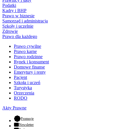
Prawnicy i sądy
Podatki
Kadry i BHP
Prawo w biznesie
Samorząd i administracja
Szkoły i uczelnie
Zdrowie
Prawo dla każdego
Prawo cywilne
Prawo karne
Prawo rodzinne
Rynek i konsument
Domowe finanse
Emerytury i renty
Pacjent
Szkoła i uczeń
Turystyka
Orzeczenia
RODO
Akty Prawne
- otwiera się w nowej karcie
Promocje
Newsletter