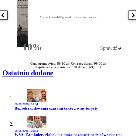
Poprzednia książka
N
Michał Gabriel-Węglowski, Paweł Waszkiewicz
10%
Sprawdź
Rabatu
Cena promocyjna: 89,10 zł |
Cena regularna: 99,00 zł
Najniższa cena w ostatnich 30 dniach: 69,30 zł
Ostatnio dodane
08.08.2026 | 05:34
Przejdź do artykułu:
Bez odszkodowania czasami także z winy turysty
08.08.2026 | 05:33
Przejdź do artykułu:
WSA: Zamknięty żłobek nie może pozbawić rodziców wsparcia