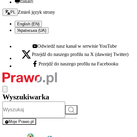
Podcasty
Zmień język - bieżący:
Zmień język strony
PL
English (EN)
Українська (UA)
Odwiedź nasz kanał w serwisie YouTube
Youtube - otwiera się w nowej karcie
Przejdź do naszego profilu na X (dawniej Twitter)
X - otwiera się w nowej karcie
Przejdź do naszego profilu na Facebooku
Facebook - otwiera się w nowej karcie
Wyszukiwarka
Szukaj
Moje Prawo.pl
- rejestracja i logowanie do serwisu