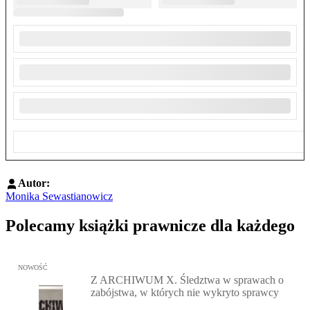
Autor:
Monika Sewastianowicz
Polecamy książki prawnicze dla każdego
Przejdź do: Z ARCHIWUM X. Śledztwa w sprawach o zabójstwa, w 
NOWOŚĆ
Z ARCHIWUM X. Śledztwa w sprawach o
zabójstwa, w których nie wykryto sprawcy