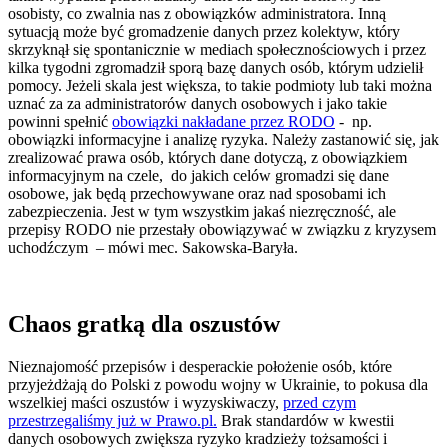
osobisty, co zwalnia nas z obowiązków administratora. Inną
sytuacją może być gromadzenie danych przez kolektyw, który
skrzyknął się spontanicznie w mediach społecznościowych i przez
kilka tygodni zgromadził sporą bazę danych osób, którym udzielił
pomocy. Jeżeli skala jest większa, to takie podmioty lub taki można
uznać za za administratorów danych osobowych i jako takie
powinni spełnić
obowiązki nakładane przez RODO
- np.
obowiązki informacyjne i analizę ryzyka. Należy zastanowić się, jak
zrealizować prawa osób, których dane dotyczą, z obowiązkiem
informacyjnym na czele, do jakich celów gromadzi się dane
osobowe, jak będą przechowywane oraz nad sposobami ich
zabezpieczenia. Jest w tym wszystkim jakaś niezręczność, ale
przepisy RODO nie przestały obowiązywać w związku z kryzysem
uchodźczym – mówi mec. Sakowska-Baryła.
Chaos gratką dla oszustów
Nieznajomość przepisów i desperackie położenie osób, które
przyjeżdżają do Polski z powodu wojny w Ukrainie, to pokusa dla
wszelkiej maści oszustów i wyzyskiwaczy,
przed czym
przestrzegaliśmy już w Prawo.pl.
Brak standardów w kwestii
danych osobowych zwiększa ryzyko kradzieży tożsamości i