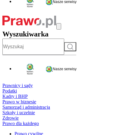
Nasze serwisy
Wyszukiwarka
Szukaj
Nasze serwisy
Prawnicy i sądy
Podatki
Kadry i BHP
Prawo w biznesie
Samorząd i administracja
Szkoły i uczelnie
Zdrowie
Prawo dla każdego
Prawo cywilne