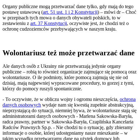
Organy publiczne mogą przetwarzać dane tylko, gdy mają do tego
postawę ustawową (
art. 51 ust. 1 i 2 Konstytucji
) – mówi dr – Choć
w przepisach tych mowa o danych obywateli polskich, to w
zestawieniu z
art. 37 Konstytucji
, oczywiste jest, że chodzi też o
ochronę cudzoziemców przebywających w naszym kraju.
Wolontariusz też może przetwarzać dane
Ale danych osób z Ukrainy nie przetwarzają jedynie organy
publiczne – robią to również organizacje zajmujące się pomocą oraz
wolontariusze. O ile podmioty, które pomocą zajmują się nie od
dzisiaj, mają najpewniej wypracowane procedury, to gorzej z tymi,
którzy do pomocy ruszyli spontanicznie.
- To oczywiste, że w obliczu wojny i ogromu nieszczęścia,
ochrona
danych osobowych
wydaje nam się kwestią zupełnie abstrakcyjną,
nieprzystającą do sytuacji, niemniej bywa, że wolontariusze stają się
administratorami danych osobowych - Marlena Sakowska-Baryła,
radca prawny, partner w Sakowska-Baryła, Czaplińska Kancelaria
Radców Prawnych Sp.p. - Nie chodzi tu o sytuację, gdy zbieramy
informacje o osobie, której udostępniamy nasze mieszkanie – w
takim wypadku przetwarzamy dane na użytek domowy lub