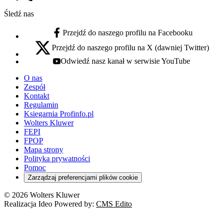
Numer telefonu:
Śledź nas
Przejdź do naszego profilu na Facebooku
facebook - otwiera się w nowej karcie
Przejdź do naszego profilu na X (dawniej Twitter)
x - otwiera się w nowej karcie
Odwiedź nasz kanał w serwisie YouTube
youtube - otwiera się w nowej karcie
O nas
Zespół
Kontakt
Regulamin
Księgarnia Profinfo.pl
Wolters Kluwer
FEPI
FPOP
Mapa strony
Polityka prywatności
Pomoc
Zarządzaj preferencjami plików cookie
© 2026 Wolters Kluwer
Realizacja Ideo Powered by:
CMS Edito