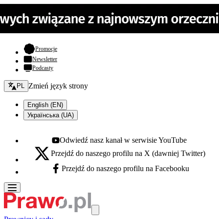
- otwiera się w nowej karcie
Promocje
Newsletter
Podcasty
Zmień język - bieżący:
Zmień język strony
PL
English (EN)
Українська (UA)
Odwiedź nasz kanał w serwisie YouTube
Youtube - otwiera się w nowej karcie
Przejdź do naszego profilu na X (dawniej Twitter)
X - otwiera się w nowej karcie
Przejdź do naszego profilu na Facebooku
Facebook - otwiera się w nowej karcie