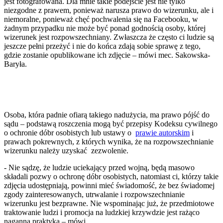
jest fotografowana. Dla mnie takie podejście jest nie tylko
niezgodne z prawem, ponieważ narusza prawo do wizerunku, ale i
niemoralne, ponieważ chęć pochwalenia się na Facebooku, w
żadnym przypadku nie może być ponad godnością osoby, której
wizerunek jest rozpowszechniany. Zwłaszcza że często ci ludzie są
jeszcze pełni przeżyć i nie do końca zdają sobie sprawę z tego,
gdzie zostanie opublikowane ich zdjęcie – mówi mec. Sakowska-
Baryła.
Osoba, która padnie ofiarą takiego nadużycia, ma prawo pójść do
sądu – podstawą roszczenia mogą być przepisy Kodeksu cywilnego
o ochronie dóbr osobistych lub ustawy o
prawie autorskim
i
prawach pokrewnych, z których wynika, że na rozpowszechnianie
wizerunku należy uzyskać zezwolenie.
- Nie sądzę, że ludzie uciekający przed wojną, będą masowo
składali pozwy o ochronę dóbr osobistych, natomiast ci, którzy takie
zdjęcia udostępniają, powinni mieć świadomość, że bez świadomej
zgody zainteresowanych, utrwalanie i rozpowszechnianie
wizerunku jest bezprawne. Nie wspominając już, że przedmiotowe
traktowanie ludzi i promocja na ludzkiej krzywdzie jest rażąco
naganną praktyką – mówi.