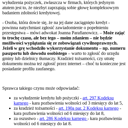
wyłudzenia pożyczek, zwłaszcza w firmach, których jedynym
atutem jest to, że niezbyt zaprzątają sobie głowę kompleksowym
badaniem zdolności kredytowej.
- Osoba, która dowie się, że na jej dane zaciągnięto kredyt -
powinna natychmiast zgłosić zawiadomienie o popełnieniu
przestępstwa – mówi adwokat Joanna Parafianowicz. –
Może zająć
to trochę czasu, ale bez tego – moim zdaniem – nie będzie
możliwości wyplątania się ze zobowiązań cywilnoprawnych.
Jeżeli w grę wchodziło wykorzystanie dokumentu – np. numeru
paszportu lub dowodu osobistego
– warto to zgłosić do urzędu
gminy lub dzielnicy tłumaczy. Kradzież tożsamości, czy utratę
dokumentu można też zgłosić przez internet – choć tu konieczne jest
posiadanie profilu zaufanego.
Sprawca takiego czynu może odpowiadać:
za wyłudzenie kredytu lub pożyczki -
art. 297 Kodeksu
karnego
- kara pozbawienia wolności od 3 miesięcy do lat 5,
za kradzież tożsamości -
art. 190a par. 2 Kodeksu karnego
-
kara pozbawienia wolności od 6 miesięcy do lat 8,
za oszustwo -
art. 286 Kodeksu karnego
- kara pozbawienia
wolności od 6 miesięcy do lat 8.