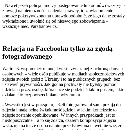
- Nawet jeżeli policja umorzy postępowanie lub odmówi wszczęcia
z uwagi na niemożność ustalenia sprawcy, to zawiadomienie
pomoże pokrzywdzonemu uprawdopodobnić, że jego dane zostały
wykradzione i uwolnić się od nieswojego zobowiązania –
wskazuje mec. Parafianowicz.
Relacja na Facebooku tylko za zgodą
fotografowanego
Warto też wspomnieć o innej kwestii związanej z ochroną danych
osobowych – wiele osób publikuje w mediach społecznościowych
zdjęcia swoich gości z Ukrainy i to na publicznych grupach, bez
ustawień prywatności. Jak godna pochwały nie byłaby pomoc
udzielana przez osobę, która chce się podzielić takim postem, takie
działanie to rozpowszechnianie wizerunku.
- Wszystko jest w porządku, jeżeli fotografowani sami pozują do
zdjęcia i mają pełną świadomość gdzie i w jakim kontekście to
zdjęcie zostanie opublikowane. W innych przypadkach jest to
niedopuszczalne – a to się zdarza, czasem kompozycja zdjęcia
wskazuje na to, że osoba na nim przedstawiona nawet nie wie, że