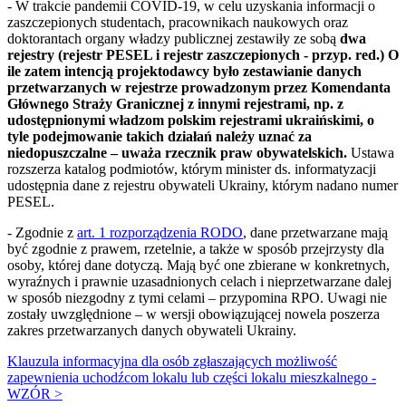
- W trakcie pandemii COVID-19, w celu uzyskania informacji o
zaszczepionych studentach, pracownikach naukowych oraz
doktorantach organy władzy publicznej zestawiły ze sobą
dwa
rejestry (rejestr PESEL i rejestr zaszczepionych - przyp. red.) O
ile zatem intencją projektodawcy było zestawianie danych
przetwarzanych w rejestrze prowadzonym przez Komendanta
Głównego Straży Granicznej z innymi rejestrami, np. z
udostępnionymi władzom polskim rejestrami ukraińskimi, o
tyle podejmowanie takich działań należy uznać za
niedopuszczalne –
uważa rzecznik praw obywatelskich.
Ustawa
rozszerza katalog podmiotów, którym minister ds. informatyzacji
udostępnia dane z rejestru obywateli Ukrainy, którym nadano numer
PESEL.
- Zgodnie z
art. 1 rozporządzenia RODO
, dane przetwarzane mają
być zgodnie z prawem, rzetelnie, a także w sposób przejrzysty dla
osoby, której dane dotyczą. Mają być one zbierane w konkretnych,
wyraźnych i prawnie uzasadnionych celach i nieprzetwarzane dalej
w sposób niezgodny z tymi celami – przypomina RPO. Uwagi nie
zostały uwzględnione – w wersji obowiązującej nowela poszerza
zakres przetwarzanych danych obywateli Ukrainy.
Klauzula informacyjna dla osób zgłaszających możliwość
zapewnienia uchodźcom lokalu lub części lokalu mieszkalnego -
WZÓR >