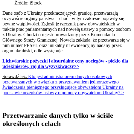
Źródło: iStock
Dane osób z Ukrainy przekraczających granicę, przetwarzają
oczywiście organy państwa – choć i w tym zakresie pojawiły się
pewne wątpliwości. Zgłosił je rzecznik praw obywatelskich w
trakcie prac parlamentarnych nad nowelą ustawy o pomocy osobom
z Ukrainy. Chodzi o rejestr prowadzony przez Komendanta
Głównego Straży Granicznej. Nowela zakłada, że przetwarza się w
nim numer PESEL oraz unikalny nr ewidencyjny nadany przez
organ ukraiński, o ile występuje.
Lichwiarskie pożyczki i absurdalne ceny noclegów - piekło dla
uciekinierów, raj dla wyzyskiwaczy
>>
Sprawdź też:
Kto jest administratorem danych osobowych
przetwarzanych w związku z przyznawaniem jednorazowego
świadczenia pieniężnego przysługujące obywatelom Ukrainy na
podstawie przepisów ustawy o pomocy obywatelom Ukrainy? >
Przetwarzanie danych tylko w ściśle
określonych celach