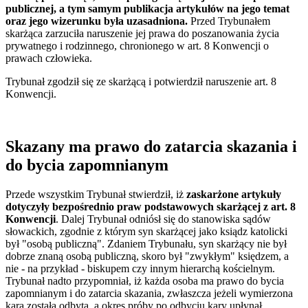
publicznej, a tym samym publikacja artykułów na jego temat
oraz jego wizerunku była uzasadniona.
Przed Trybunałem
skarżąca zarzuciła naruszenie jej prawa do poszanowania życia
prywatnego i rodzinnego, chronionego w art. 8 Konwencji o
prawach człowieka.
Trybunał zgodził się ze skarżącą i potwierdził naruszenie art. 8
Konwencji.
Skazany ma prawo do zatarcia skazania i
do bycia zapomnianym
Przede wszystkim Trybunał stwierdził, iż
zaskarżone artykuły
dotyczyły bezpośrednio praw podstawowych skarżącej z art. 8
Konwencji
. Dalej Trybunał odniósł się do stanowiska sądów
słowackich, zgodnie z którym syn skarżącej jako ksiądz katolicki
był "osobą publiczną". Zdaniem Trybunału, syn skarżący nie był
dobrze znaną osobą publiczną, skoro był "zwykłym" księdzem, a
nie - na przykład - biskupem czy innym hierarchą kościelnym.
Trybunał nadto przypomniał, iż każda osoba ma prawo do bycia
zapomnianym i do zatarcia skazania, zwłaszcza jeżeli wymierzona
kara została odbyta, a okres próby po odbyciu kary upłynął.