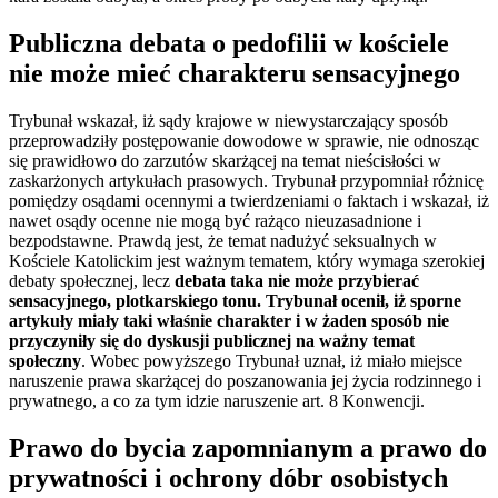
Publiczna debata o pedofilii w kościele
nie może mieć charakteru sensacyjnego
Trybunał wskazał, iż sądy krajowe w niewystarczający sposób
przeprowadziły postępowanie dowodowe w sprawie, nie odnosząc
się prawidłowo do zarzutów skarżącej na temat nieścisłości w
zaskarżonych artykułach prasowych. Trybunał przypomniał różnicę
pomiędzy osądami ocennymi a twierdzeniami o faktach i wskazał, iż
nawet osądy ocenne nie mogą być rażąco nieuzasadnione i
bezpodstawne. Prawdą jest, że temat nadużyć seksualnych w
Kościele Katolickim jest ważnym tematem, który wymaga szerokiej
debaty społecznej, lecz
debata taka nie może przybierać
sensacyjnego, plotkarskiego tonu. Trybunał ocenił, iż sporne
artykuły miały taki właśnie charakter i w żaden sposób nie
przyczyniły się do dyskusji publicznej na ważny temat
społeczny
. Wobec powyższego Trybunał uznał, iż miało miejsce
naruszenie prawa skarżącej do poszanowania jej życia rodzinnego i
prywatnego, a co za tym idzie naruszenie art. 8 Konwencji.
Prawo do bycia zapomnianym a prawo do
prywatności i ochrony dóbr osobistych