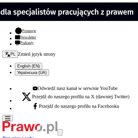
- otwiera się w nowej karcie
Promocje
Newsletter
Podcasty
Zmień język - bieżący:
Zmień język strony
PL
English (EN)
Українська (UA)
Odwiedź nasz kanał w serwisie YouTube
Youtube - otwiera się w nowej karcie
Przejdź do naszego profilu na X (dawniej Twitter)
X - otwiera się w nowej karcie
Przejdź do naszego profilu na Facebooku
Facebook - otwiera się w nowej karcie