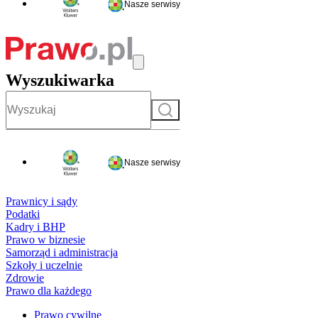
Nasze serwisy
Wyszukiwarka
Szukaj
Nasze serwisy
Prawnicy i sądy
Podatki
Kadry i BHP
Prawo w biznesie
Samorząd i administracja
Szkoły i uczelnie
Zdrowie
Prawo dla każdego
Prawo cywilne