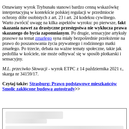
Omawiany wyrok Trybunału stanowi bardzo cenną wskazówkę
interpretacyjną w kontekście polskiej regulacji w przedmiocie
ochrony dóbr osobistych z art. 23 i art. 24 kodeksu cywilnego.
Warto zwrócić uwagę na kilka aspektów wyroku: po pierwsze,
fakt
skazania nawet za drastyczne przestępstwa nie wyklucza prawa
skazanego do bycia zapomnianym
. Po drugie, sensacyjne artykuły
prasowe na temat
zmarłego
syna miały bezpośrednie przełożenie na
prawo do poszanowania życia prywatnego i rodzinnego matki
zmarłego. Po trzecie, debata na ważne tematy społeczne, takie jak
pedofilia w kościele, nie może odbywać się w sposób plotkarski i
sensacyjny.
M.L. przeciwko Słowacji
- wyrok ETPC z 14 października 2021 r.,
skarga nr 34159/17.
Czytaj także:
Strasburg: Prawo podstawowe mieszkańców
Smolic zakłócone budową autostrady
>>