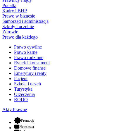
Prawnicy i sądy
Podatki
Kadry i BHP
Prawo w biznesie
Samorząd i administracja
Szkoły i uczelnie
Zdrowie
Prawo dla każdego
Prawo cywilne
Prawo karne
Prawo rodzinne
Rynek i konsument
Domowe finanse
Emerytury i renty
Pacjent
Szkoła i uczeń
Turystyka
Orzeczenia
RODO
Akty Prawne
- otwiera się w nowej karcie
Promocje
Newsletter