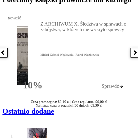
Przejdź do: Z ARCHIWUM X. Śledztwa w sprawach o zabójstwa, w 
NOWOŚĆ
Z ARCHIWUM X. Śledztwa w sprawach o
zabójstwa, w których nie wykryto sprawcy
Poprzednia książka
N
Michał Gabriel-Węglowski, Paweł Waszkiewicz
10%
Sprawdź
Rabatu
Cena promocyjna: 89,10 zł |
Cena regularna: 99,00 zł
Najniższa cena w ostatnich 30 dniach: 69,30 zł
Ostatnio dodane