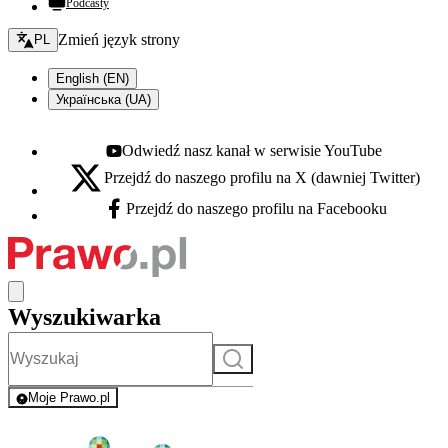
Podcasty
Zmień język - bieżący:
Zmień język strony
PL
English (EN)
Українська (UA)
Odwiedź nasz kanał w serwisie YouTube
Youtube - otwiera się w nowej karcie
Przejdź do naszego profilu na X (dawniej Twitter)
X - otwiera się w nowej karcie
Przejdź do naszego profilu na Facebooku
Facebook - otwiera się w nowej karcie
Wyszukiwarka
Szukaj
Moje Prawo.pl
- rejestracja i logowanie do serwisu