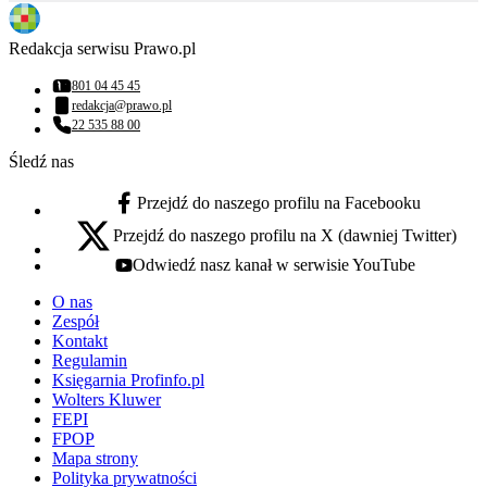
Redakcja serwisu Prawo.pl
801 04 45 45
Numer telefonu:
redakcja@prawo.pl
Adres email:
22 535 88 00
Numer telefonu:
Śledź nas
Przejdź do naszego profilu na Facebooku
facebook - otwiera się w nowej karcie
Przejdź do naszego profilu na X (dawniej Twitter)
x - otwiera się w nowej karcie
Odwiedź nasz kanał w serwisie YouTube
youtube - otwiera się w nowej karcie
O nas
Zespół
Kontakt
Regulamin
Księgarnia Profinfo.pl
Wolters Kluwer
FEPI
FPOP
Mapa strony
Polityka prywatności