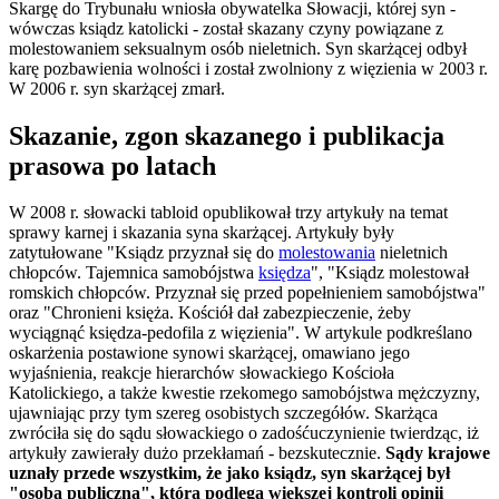
Skargę do Trybunału wniosła obywatelka Słowacji, której syn -
wówczas ksiądz katolicki - został skazany czyny powiązane z
molestowaniem seksualnym osób nieletnich. Syn skarżącej odbył
karę pozbawienia wolności i został zwolniony z więzienia w 2003 r.
W 2006 r. syn skarżącej zmarł.
Skazanie, zgon skazanego i publikacja
prasowa po latach
W 2008 r. słowacki tabloid opublikował trzy artykuły na temat
sprawy karnej i skazania syna skarżącej. Artykuły były
zatytułowane "Ksiądz przyznał się do
molestowania
nieletnich
chłopców. Tajemnica samobójstwa
księdza
", "Ksiądz molestował
romskich chłopców. Przyznał się przed popełnieniem samobójstwa"
oraz "Chronieni księża. Kościół dał zabezpieczenie, żeby
wyciągnąć księdza-pedofila z więzienia". W artykule podkreślano
oskarżenia postawione synowi skarżącej, omawiano jego
wyjaśnienia, reakcje hierarchów słowackiego Kościoła
Katolickiego, a także kwestie rzekomego samobójstwa mężczyzny,
ujawniając przy tym szereg osobistych szczegółów. Skarżąca
zwróciła się do sądu słowackiego o zadośćuczynienie twierdząc, iż
artykuły zawierały dużo przekłamań - bezskutecznie.
Sądy krajowe
uznały przede wszystkim, że jako ksiądz, syn skarżącej był
"osobą publiczną", która podlega większej kontroli opinii