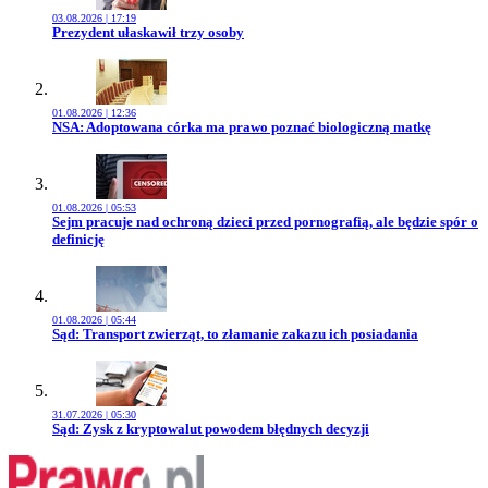
03.08.2026 | 17:19
Przejdź do artykułu:
Prezydent ułaskawił trzy osoby
01.08.2026 | 12:36
Przejdź do artykułu:
NSA: Adoptowana córka ma prawo poznać biologiczną matkę
01.08.2026 | 05:53
Przejdź do artykułu:
Sejm pracuje nad ochroną dzieci przed pornografią, ale będzie spór o
definicję
01.08.2026 | 05:44
Przejdź do artykułu:
Sąd: Transport zwierząt, to złamanie zakazu ich posiadania
31.07.2026 | 05:30
Przejdź do artykułu:
Sąd: Zysk z kryptowalut powodem błędnych decyzji