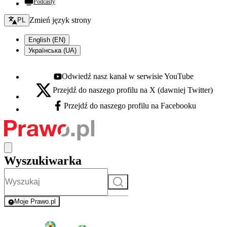
Podcasty
Zmień język - bieżący:
Zmień język strony
PL
English (EN)
Українська (UA)
Odwiedź nasz kanał w serwisie YouTube
Youtube - otwiera się w nowej karcie
Przejdź do naszego profilu na X (dawniej Twitter)
X - otwiera się w nowej karcie
Przejdź do naszego profilu na Facebooku
Facebook - otwiera się w nowej karcie
Wyszukiwarka
Szukaj
Moje Prawo.pl
- rejestracja i logowanie do serwisu