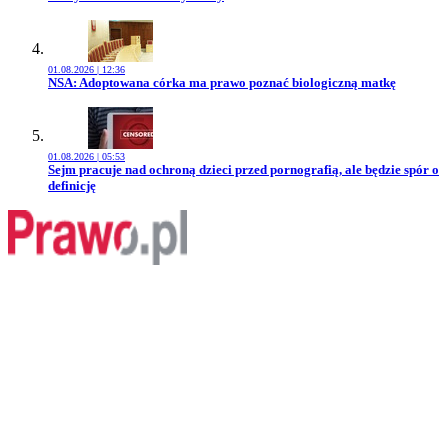
01.08.2026 | 12:36
Przejdź do artykułu:
NSA: Adoptowana córka ma prawo poznać biologiczną matkę
01.08.2026 | 05:53
Przejdź do artykułu:
Sejm pracuje nad ochroną dzieci przed pornografią, ale będzie spór o
definicję