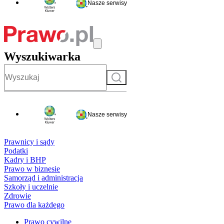
Nasze serwisy
Wyszukiwarka
Szukaj
Nasze serwisy
Prawnicy i sądy
Podatki
Kadry i BHP
Prawo w biznesie
Samorząd i administracja
Szkoły i uczelnie
Zdrowie
Prawo dla każdego
Prawo cywilne