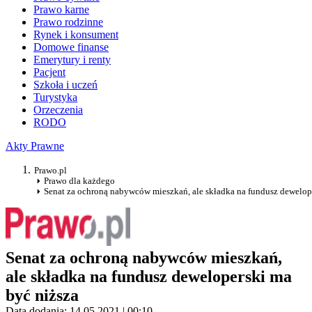
Prawo karne
Prawo rodzinne
Rynek i konsument
Domowe finanse
Emerytury i renty
Pacjent
Szkoła i uczeń
Turystyka
Orzeczenia
RODO
Akty Prawne
Prawo.pl
Prawo dla każdego
Senat za ochroną nabywców mieszkań, ale składka na fundusz dewelop
Senat za ochroną nabywców mieszkań,
ale składka na fundusz deweloperski ma
być niższa
Data dodania: 14.05.2021 | 00:10