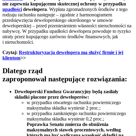
nie zapewnia kupującemu skutecznej ochrony w przypadku
upadłości
dewelopera
. Wypłata zgromadzonych środków z tego
rodzaju rachunku następuje – zgodnie z harmonogramem
przedsięwzięcia deweloperskiego określonego w umowie
deweloperskiej – przed przeniesieniem własności nieruchomości na
nabywcę. W przypadku upadłości dewelopera powoduje to ryzyko
utraty przez kupującego zarówno środków finansowych, jak
i nieruchomości.
Czytaj:
Restrukturyzacja dewelopera ma służyć firmie i jej
klientom
>>
Dlatego rząd
zaproponował następujące rozwiązania:
Deweloperski Fundusz Gwarancyjny będą zasilały
składki płacone przez deweloperów:
w przypadku otwartego rachunku powierniczego
maksymalna składka wyniesie 2 proc.;
w przypadku zamkniętego rachunku powierniczego
maksymalna składka wyniesie 0,2 proc.;
Poprawka Senatu zmierza do obniżenia
maksymalnych stawek procentowych, według
których ma być wyliczana wysokość składki na