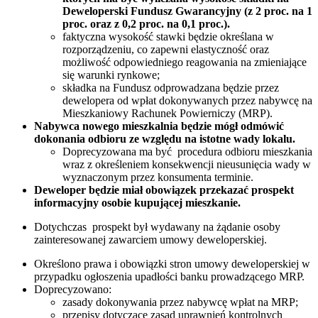
Deweloperski Fundusz Gwarancyjny (z 2 proc. na 1
proc. oraz z 0,2 proc. na 0,1 proc.).
faktyczna wysokość stawki będzie określana w
rozporządzeniu, co zapewni elastyczność oraz
możliwość odpowiedniego reagowania na zmieniające
się warunki rynkowe;
składka na Fundusz odprowadzana będzie przez
dewelopera od wpłat dokonywanych przez nabywcę na
Mieszkaniowy Rachunek Powierniczy (MRP).
Nabywca nowego mieszkalnia będzie mógł odmówić
dokonania odbioru ze względu na istotne wady lokalu.
Doprecyzowana ma być procedura odbioru mieszkania
wraz z określeniem konsekwencji nieusunięcia wady w
wyznaczonym przez konsumenta terminie.
Deweloper będzie miał obowiązek przekazać prospekt
informacyjny osobie kupującej mieszkanie.
Dotychczas prospekt był wydawany na żądanie osoby
zainteresowanej zawarciem umowy deweloperskiej.
Określono prawa i obowiązki stron umowy deweloperskiej w
przypadku ogłoszenia upadłości banku prowadzącego MRP.
Doprecyzowano:
zasady dokonywania przez nabywcę wpłat na MRP;
przepisy dotyczące zasad uprawnień kontrolnych