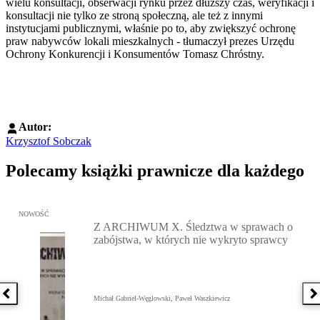
wielu konsultacji, obserwacji rynku przez dłuższy czas, weryfikacji i
konsultacji nie tylko ze stroną społeczną, ale też z innymi
instytucjami publicznymi, właśnie po to, aby zwiększyć ochronę
praw nabywców lokali mieszkalnych - tłumaczył prezes Urzędu
Ochrony Konkurencji i Konsumentów Tomasz Chróstny.
Autor:
Krzysztof Sobczak
Polecamy książki prawnicze dla każdego
Przejdź do: Z ARCHIWUM X. Śledztwa w sprawach o zabójstwa, w 
NOWOŚĆ
Z ARCHIWUM X. Śledztwa w sprawach o
zabójstwa, w których nie wykryto sprawcy
Poprzednia książka
N
Michał Gabriel-Węglowski, Paweł Waszkiewicz