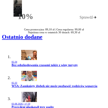
10%
Sprawdź
Rabatu
Cena promocyjna: 89,10 zł |
Cena regularna: 99,00 zł
Najniższa cena w ostatnich 30 dniach: 69,30 zł
Ostatnio dodane
05:34
Przejdź do artykułu:
Bez odszkodowania czasami także z winy turysty
05:33
Przejdź do artykułu:
WSA: Zamknięty żłobek nie może pozbawić rodziców wsparcia
03.08.2026 | 17:19
Przejdź do artykułu:
Prezydent ułaskawił trzy osoby