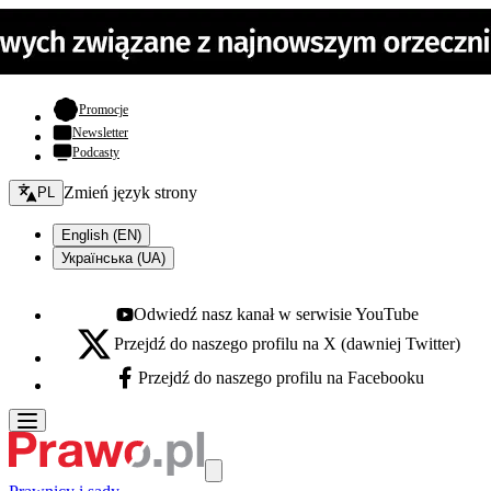
- otwiera się w nowej karcie
Promocje
Newsletter
Podcasty
Zmień język - bieżący:
Zmień język strony
PL
English (EN)
Українська (UA)
Odwiedź nasz kanał w serwisie YouTube
Youtube - otwiera się w nowej karcie
Przejdź do naszego profilu na X (dawniej Twitter)
X - otwiera się w nowej karcie
Przejdź do naszego profilu na Facebooku
Facebook - otwiera się w nowej karcie