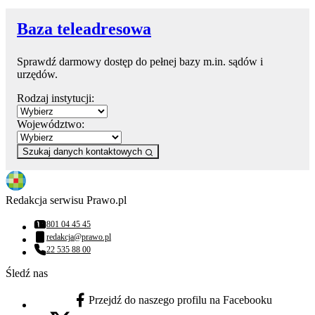
Baza teleadresowa
Sprawdź darmowy dostęp do pełnej bazy m.in. sądów i
urzędów.
Rodzaj instytucji:
Województwo:
Szukaj danych kontaktowych
Redakcja serwisu Prawo.pl
801 04 45 45
Numer telefonu:
redakcja@prawo.pl
Adres email:
22 535 88 00
Numer telefonu:
Śledź nas
Przejdź do naszego profilu na Facebooku
facebook - otwiera się w nowej karcie