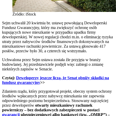
Źródło: iStock
Sejm uchwalił 20 kwietnia br. ustawę powołującą Deweloperski
Fundusz Gwarancyjny, który ma zwiększyć ochronę osób
kupujących nowe mieszkanie w przypadku upadku firmy
deweloperskiej. W nowej regulacji chodzi m.in. o eliminację ryzyka
utraty przez nabywców środków finansowych dokonywanych na
mieszkaniowe rachunki powiernicze. Za ustawą głosowało 417
posłów, przeciw było 30, a czterech się wstrzymało.
Uchwalona przez Sejm ustawa została źle przyjęta w branży
budowlanej. Jej przedstawiciele podjęli więc zabiegi o zmianę
niektórych zapisów w Senacie.
Czytaj:
Deweloperzy jeszcze liczą, że Senat obniży składki na
fundusz gwarancyjny
>>
Zdaniem rządu, który przygotował projekt, obecny system ochrony
środków wpłacanych przez nabywcę mieszkania nie zapewnia
odpowiedniego poziomu bezpieczeństwa. Stosowany najczęściej
przez deweloperów
otwarty mieszkaniowy rachunek
powierniczy – bez dodatkowych zabezpieczeń w postaci
gwarancji
ubezpieczeniowej albo bankowej (tzw. „OMRP”) –