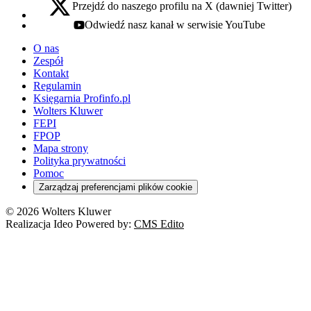
Przejdź do naszego profilu na X (dawniej Twitter)
x - otwiera się w nowej karcie
Odwiedź nasz kanał w serwisie YouTube
youtube - otwiera się w nowej karcie
O nas
Zespół
Kontakt
Regulamin
Księgarnia Profinfo.pl
Wolters Kluwer
FEPI
FPOP
Mapa strony
Polityka prywatności
Pomoc
Zarządzaj preferencjami plików cookie
© 2026 Wolters Kluwer
Realizacja Ideo Powered by:
CMS Edito