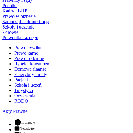
Prawnicy i sądy
Podatki
Kadry i BHP
Prawo w biznesie
Samorząd i administracja
Szkoły i uczelnie
Zdrowie
Prawo dla każdego
Prawo cywilne
Prawo karne
Prawo rodzinne
Rynek i konsument
Domowe finanse
Emerytury i renty
Pacjent
Szkoła i uczeń
Turystyka
Orzeczenia
RODO
Akty Prawne
- otwiera się w nowej karcie
Promocje
Newsletter