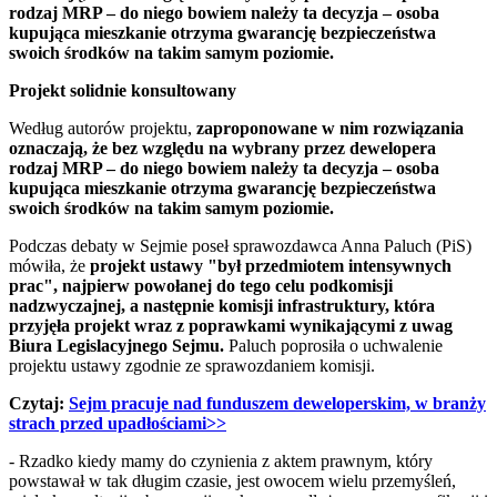
rodzaj MRP – do niego bowiem należy ta decyzja – osoba
kupująca mieszkanie otrzyma gwarancję bezpieczeństwa
swoich środków na takim samym poziomie.
Projekt solidnie konsultowany
Według autorów projektu, ​
zaproponowane w nim rozwiązania
oznaczają, że bez względu na wybrany przez dewelopera
rodzaj MRP – do niego bowiem należy ta decyzja – osoba
kupująca mieszkanie otrzyma gwarancję bezpieczeństwa
swoich środków na takim samym poziomie.
Podczas debaty w Sejmie poseł sprawozdawca Anna Paluch (PiS)
mówiła, że
projekt ustawy "był przedmiotem intensywnych
prac", najpierw powołanej do tego celu podkomisji
nadzwyczajnej, a następnie komisji infrastruktury, która
przyjęła projekt wraz z poprawkami wynikającymi z uwag
Biura Legislacyjnego Sejmu.
Paluch poprosiła o uchwalenie
projektu ustawy zgodnie ze sprawozdaniem komisji.
Czytaj:
Sejm pracuje nad funduszem deweloperskim, w branży
strach przed upadłościami>>
- Rzadko kiedy mamy do czynienia z aktem prawnym, który
powstawał w tak długim czasie, jest owocem wielu przemyśleń,