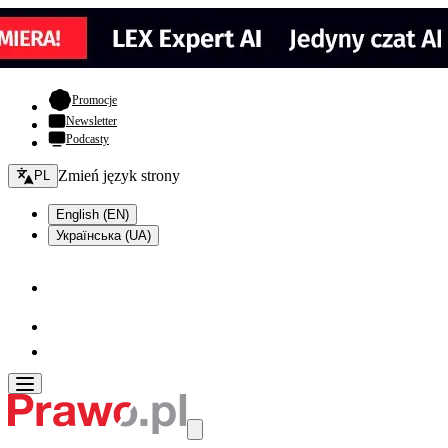
- otwiera się w nowej karcie
Promocje
Newsletter
Podcasty
Zmień język - bieżący:
Zmień język strony
PL
English (EN)
Українська (UA)