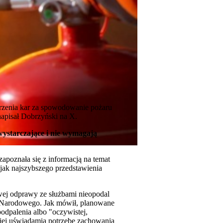
rzenia kar za spowodowanie pożaru
apisał Dobrzyński na X.
wystarczające i nie wymagają
poznała się z informacją na temat
jak najszybszego przedstawienia
ej odprawy ze służbami nieopodal
ku Narodowego. Jak mówił, planowane
dpalenia albo "oczywistej,
ziej uświadamia potrzebę zachowania