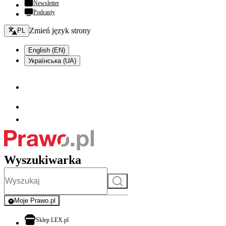
Newsletter
Podcasty
Zmień język - bieżący:
Zmień język strony
PL
English (EN)
Українська (UA)
Wyszukiwarka
Szukaj
Moje Prawo.pl
- rejestracja i logowanie do serwisu
otwiera się w nowej karcie
Sklep LEX.pl