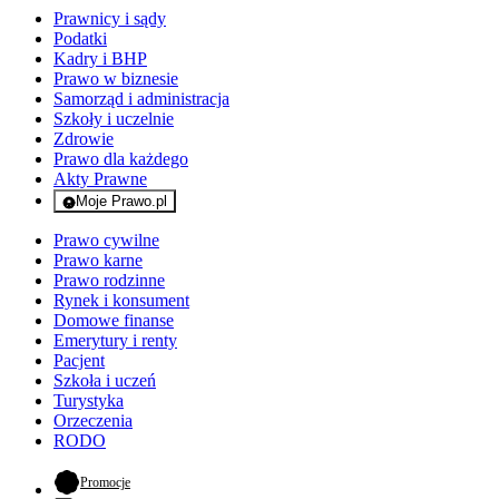
Prawnicy i sądy
Podatki
Kadry i BHP
Prawo w biznesie
Samorząd i administracja
Szkoły i uczelnie
Zdrowie
Prawo dla każdego
Akty Prawne
Moje Prawo.pl
- rejestracja i logowanie do serwisu
Prawo cywilne
Prawo karne
Prawo rodzinne
Rynek i konsument
Domowe finanse
Emerytury i renty
Pacjent
Szkoła i uczeń
Turystyka
Orzeczenia
RODO
- otwiera się w nowej karcie
Promocje