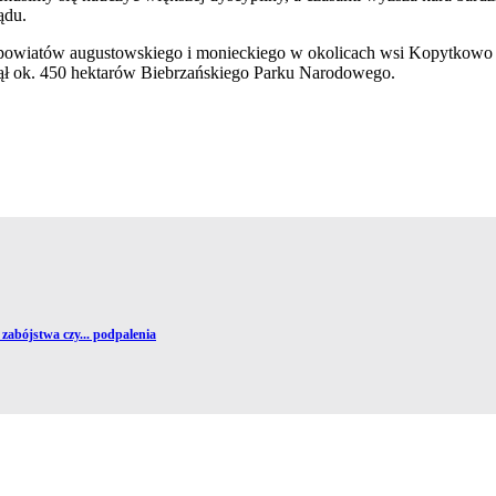
ądu.
powiatów augustowskiego i monieckiego w okolicach wsi Kopytkowo 
ął ok. 450 hektarów Biebrzańskiego Parku Narodowego.
abójstwa czy... podpalenia