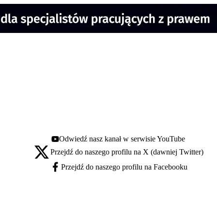
Odwiedź nasz kanał w serwisie YouTube
Youtube - otwiera się w nowej karcie
Przejdź do naszego profilu na X (dawniej Twitter)
X - otwiera się w nowej karcie
Przejdź do naszego profilu na Facebooku
Facebook - otwiera się w nowej karcie