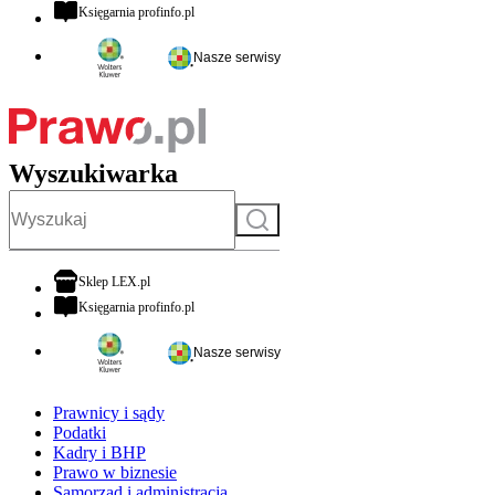
otwiera się w nowej karcie
Księgarnia profinfo.pl
Nasze serwisy
Wyszukiwarka
Szukaj
otwiera się w nowej karcie
Sklep LEX.pl
otwiera się w nowej karcie
Księgarnia profinfo.pl
Nasze serwisy
Prawnicy i sądy
Podatki
Kadry i BHP
Prawo w biznesie
Samorząd i administracja