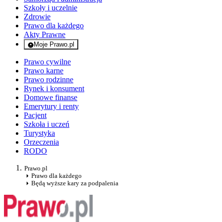
Szkoły i uczelnie
Zdrowie
Prawo dla każdego
Akty Prawne
Moje Prawo.pl
- rejestracja i logowanie do serwisu
Prawo cywilne
Prawo karne
Prawo rodzinne
Rynek i konsument
Domowe finanse
Emerytury i renty
Pacjent
Szkoła i uczeń
Turystyka
Orzeczenia
RODO
Prawo.pl
Prawo dla każdego
Będą wyższe kary za podpalenia