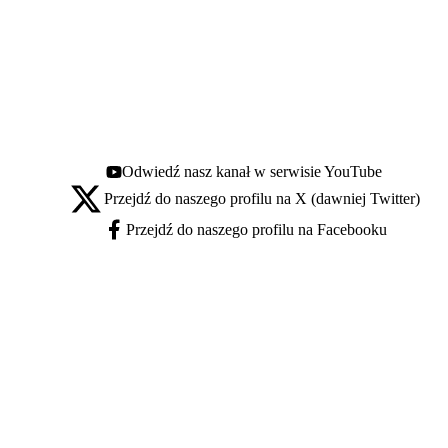
Odwiedź nasz kanał w serwisie YouTube
Youtube - otwiera się w nowej karcie
Przejdź do naszego profilu na X (dawniej Twitter)
X - otwiera się w nowej karcie
Przejdź do naszego profilu na Facebooku
Facebook - otwiera się w nowej karcie