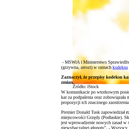
- MSWiA i Ministerstwo Sprawiedliw
(grzywna, areszt) w ramach
kodeksu
Zaznaczył, że przepisy kodeksu ka
zmian.
Źródło: iStock
W komunikacie po wtorkowym posiedz
kar za podpalenia oraz zobowiązała
propozycji ich znacznego zaostrzenia
Premier Donald Tusk zapowiedział
r
miejscowości Grzędy (Podlaskie). Sł
jest wprowadzenie nowych zasad w s
niewybaczalnej głupoty". - Wszyscy 