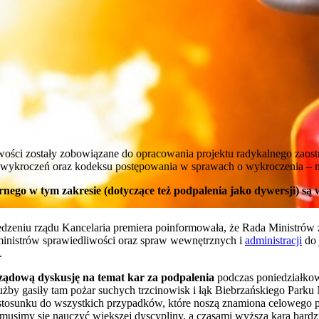
ości zostały zobowiązane do opracowania projektu radykalnego zaost
wykroczeń oraz kodeksu postępowania w sprawach o wykroczenia – n
rnego w tym zakresie (dotyczące też podpalenia jako dywersji) są 
eniu rządu Kancelaria premiera poinformowała, że Rada Ministrów za
 ministrów sprawiedliwości oraz spraw wewnętrznych i
administracji
do 
.
ządową dyskusję na temat kar za podpalenia
podczas poniedziałkow
użby gasiły tam pożar suchych trzcinowisk i łąk Biebrzańskiego Par
tosunku do wszystkich przypadków, które noszą znamiona celowego po
musimy się nauczyć większej dyscypliny, a czasami wyższa kara bard