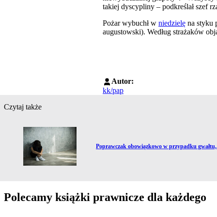
takiej dyscypliny – podkreślał szef rz
Pożar wybuchł w
niedzielę
na styku 
augustowski). Według strażaków obj
Autor:
kk/pap
Czytaj także
Przejdź do artykułu:
Poprawczak obowiązkowo w przypadku gwałtu, z
Polecamy książki prawnicze dla każdego