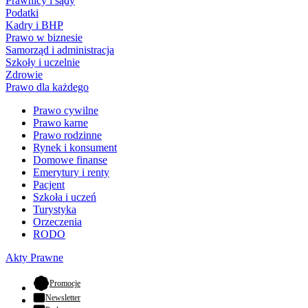
Prawnicy i sądy
Podatki
Kadry i BHP
Prawo w biznesie
Samorząd i administracja
Szkoły i uczelnie
Zdrowie
Prawo dla każdego
Prawo cywilne
Prawo karne
Prawo rodzinne
Rynek i konsument
Domowe finanse
Emerytury i renty
Pacjent
Szkoła i uczeń
Turystyka
Orzeczenia
RODO
Akty Prawne
- otwiera się w nowej karcie
Promocje
Newsletter