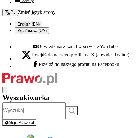
Podcasty
Zmień język - bieżący:
Zmień język strony
PL
English (EN)
Українська (UA)
Odwiedź nasz kanał w serwisie YouTube
Youtube - otwiera się w nowej karcie
Przejdź do naszego profilu na X (dawniej Twitter)
X - otwiera się w nowej karcie
Przejdź do naszego profilu na Facebooku
Facebook - otwiera się w nowej karcie
Wyszukiwarka
Szukaj
Moje Prawo.pl
- rejestracja i logowanie do serwisu