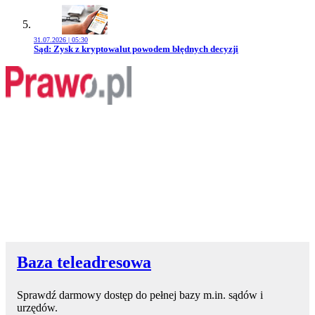
31.07.2026 | 05:30
Przejdź do artykułu:
Sąd: Zysk z kryptowalut powodem błędnych decyzji
Baza teleadresowa
Sprawdź darmowy dostęp do pełnej bazy m.in. sądów i
urzędów.