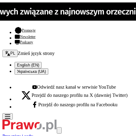
- otwiera się w nowej karcie
Promocje
Newsletter
Podcasty
Zmień język - bieżący:
Zmień język strony
PL
English (EN)
Українська (UA)
Odwiedź nasz kanał w serwisie YouTube
Youtube - otwiera się w nowej karcie
Przejdź do naszego profilu na X (dawniej Twitter)
X - otwiera się w nowej karcie
Przejdź do naszego profilu na Facebooku
Facebook - otwiera się w nowej karcie