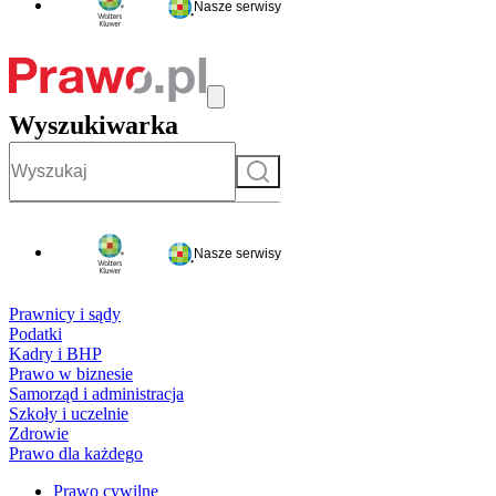
Nasze serwisy
Wyszukiwarka
Szukaj
Nasze serwisy
Prawnicy i sądy
Podatki
Kadry i BHP
Prawo w biznesie
Samorząd i administracja
Szkoły i uczelnie
Zdrowie
Prawo dla każdego
Prawo cywilne