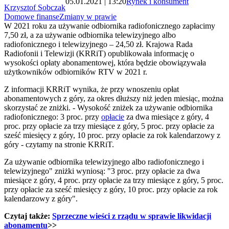
05.01.2021 | 13:20
Rynek i konsument
Krzysztof Sobczak
Domowe finanse
Zmiany w prawie
W 2021 roku za używanie odbiornika radiofonicznego zapłacimy
7,50 zł, a za używanie odbiornika telewizyjnego albo
radiofonicznego i telewizyjnego – 24,50 zł. Krajowa Rada
Radiofonii i Telewizji (KRRiT) opublikowała informację o
wysokości opłaty abonamentowej, która będzie obowiązywała
użytkowników odbiorników RTV w 2021 r.
Z informacji KRRiT wynika, że przy wnoszeniu opłat
abonamentowych z góry, za okres dłuższy niż jeden miesiąc, można
skorzystać ze zniżki. - Wysokość zniżek za używanie odbiornika
radiofonicznego: 3 proc. przy
opłacie
za dwa miesiące z góry, 4
proc. przy opłacie za trzy miesiące z góry, 5 proc. przy opłacie za
sześć miesięcy z góry, 10 proc. przy opłacie za rok kalendarzowy z
góry - czytamy na stronie KRRiT.
Za używanie odbiornika telewizyjnego albo radiofonicznego i
telewizyjnego" zniżki wyniosą: "3 proc. przy opłacie za dwa
miesiące z góry, 4 proc. przy opłacie za trzy miesiące z góry, 5 proc.
przy opłacie za sześć miesięcy z góry, 10 proc. przy opłacie za rok
kalendarzowy z góry".
Czytaj także:
Sprzeczne wieści z rządu w sprawie likwidacji
abonamentu
>>