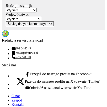
Rodzaj instytucji:
Województwo:
Szukaj danych kontaktowych
Redakcja serwisu Prawo.pl
801 04 45 45
Numer telefonu:
redakcja@prawo.pl
Adres email:
22 535 88 00
Numer telefonu:
Śledź nas
Przejdź do naszego profilu na Facebooku
facebook - otwiera się w nowej karcie
Przejdź do naszego profilu na X (dawniej Twitter)
x - otwiera się w nowej karcie
Odwiedź nasz kanał w serwisie YouTube
youtube - otwiera się w nowej karcie
O nas
Zespół
Kontakt