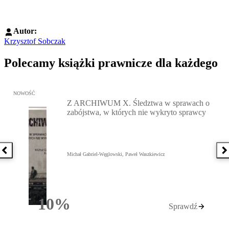
Autor:
Krzysztof Sobczak
Polecamy książki prawnicze dla każdego
Przejdź do: Z ARCHIWUM X. Śledztwa w sprawach o zabójstwa, w 
NOWOŚĆ
Z ARCHIWUM X. Śledztwa w sprawach o
zabójstwa, w których nie wykryto sprawcy
Poprzednia książka
N
Michał Gabriel-Węglowski, Paweł Waszkiewicz
10%
Sprawdź
Rabatu