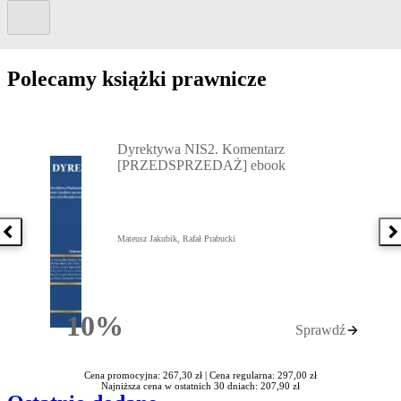
Kolejny slide
Polecamy książki prawnicze
Przejdź do: Dyrektywa NIS2. Komentarz [PRZEDSPRZEDAŻ] ebook,
Dyrektywa NIS2. Komentarz
[PRZEDSPRZEDAŻ] ebook
Poprzednia książka
N
Mateusz Jakubik, Rafał Prabucki
10%
Sprawdź
Rabatu
Cena promocyjna: 267,30 zł |
Cena regularna: 297,00 zł
Najniższa cena w ostatnich 30 dniach: 207,90 zł