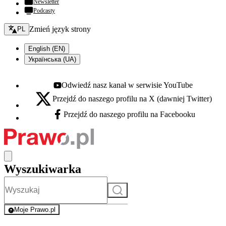
Newsletter
Podcasty
Zmień język - bieżący:
Zmień język strony
PL
English (EN)
Українська (UA)
Odwiedź nasz kanał w serwisie YouTube
Youtube - otwiera się w nowej karcie
Przejdź do naszego profilu na X (dawniej Twitter)
X - otwiera się w nowej karcie
Przejdź do naszego profilu na Facebooku
Facebook - otwiera się w nowej karcie
Wyszukiwarka
Szukaj
Moje Prawo.pl
- rejestracja i logowanie do serwisu