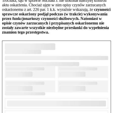
Trociuka, sąd w sprawie Michała J. nie dokonał należytej kontroli
aktu oskarżenia. Chociaż ujęte w nim opisy czynów zarzucanych
oskarżonemu z art. 226 par. 1 k.k. wyraźnie wskazują, że
czynności
sprawcze oskarżony podjął podczas (w trakcie) wykonywania
przez funkcjonariuszy czynności służbowych. Natomiast w
opisie czynów zarzucanych i przypisanych oskarżonemu nie
zostały zawarte wszystkie niezbędne przesłanki do wypełnienia
znamion tego przestępstwa.