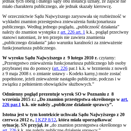
jednak tych obelg i dlatego sądy obu instancji uznały, że zajście nie
miało charakteru publicznego, ale jednak skazały kierowcę.
W orzecznictwie Sądu Najwyższego zarysowała się rozbieżność w
wykładni znamion przestępstwa znieważenia funkcjonariusza
publicznego. Według jednego poglądu, „publiczność działania”
należy do znamion występku z
art. 226 art. 1
k.k., pogląd przeciwny
stanowi natomiast, że ten przepis nie zawiera znamienia
„publicznego działania” jako warunku karalności za znieważenie
funkcjonariusza publicznego.
W wyroku Sądu Najwyższego z 9 lutego 2010 r.
czytamy:
„Przestępstwo znieważenia funkcjonariusza publicznego lub osoby
przybranej mu do pomocy (
art. 226
par.1 k.k. w brzmieniu z noweli
z 9 maja 2008 r. o zmianie ustawy - Kodeks karny,) może zostać
popełnione, jeżeli znieważenie nastąpiło publicznie, podczas i w
związku z pełnieniem obowiązków służbowych.”
Odmienny pogląd prezentuje wyrok SO w Poznaniu z 8
września 2015 r.: „Do znamion przestępstwa określonego w
art.
226 par.1
k.k. nie należy „publiczne działanie sprawcy”.
Istotna jest w tym kontekście uchwała Sądu Najwyższego z 20
czerwca 2012 r.,
I KZP 8/12
, która miała uporządkować
sytuację. SN przyjął, że
„do znamion przestępstwa określonego w
art. 226
k.k. nie należy publiczne działanie sprawcy.”