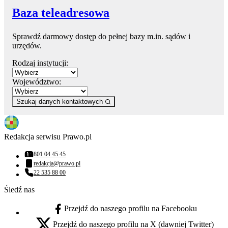
Baza teleadresowa
Sprawdź darmowy dostęp do pełnej bazy m.in. sądów i
urzędów.
Rodzaj instytucji:
Województwo:
Szukaj danych kontaktowych
Redakcja serwisu Prawo.pl
801 04 45 45
Numer telefonu:
redakcja@prawo.pl
Adres email:
22 535 88 00
Numer telefonu:
Śledź nas
Przejdź do naszego profilu na Facebooku
facebook - otwiera się w nowej karcie
Przejdź do naszego profilu na X (dawniej Twitter)