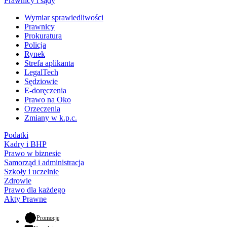
Prawnicy i sądy
Wymiar sprawiedliwości
Prawnicy
Prokuratura
Policja
Rynek
Strefa aplikanta
LegalTech
Sędziowie
E-doręczenia
Prawo na Oko
Orzeczenia
Zmiany w k.p.c.
Podatki
Kadry i BHP
Prawo w biznesie
Samorząd i administracja
Szkoły i uczelnie
Zdrowie
Prawo dla każdego
Akty Prawne
- otwiera się w nowej karcie
Promocje