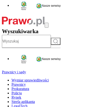
Nasze serwisy
Wyszukiwarka
Szukaj
Nasze serwisy
Prawnicy i sądy
Wymiar sprawiedliwości
Prawnicy
Prokuratura
Policja
Rynek
Strefa aplikanta
LegalTech