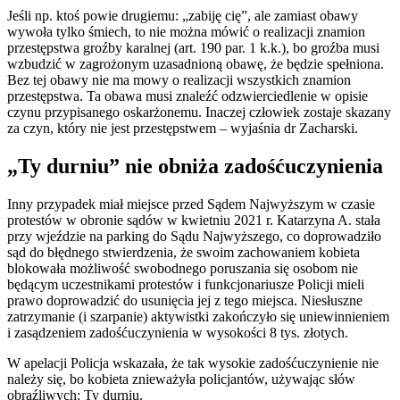
Jeśli np. ktoś powie drugiemu: „zabiję cię”, ale zamiast obawy
wywoła tylko śmiech, to nie można mówić o realizacji znamion
przestępstwa groźby karalnej (art. 190 par. 1 k.k.), bo groźba musi
wzbudzić w zagrożonym uzasadnioną obawę, że będzie spełniona.
Bez tej obawy nie ma mowy o realizacji wszystkich znamion
przestępstwa. Ta obawa musi znaleźć odzwierciedlenie w opisie
czynu przypisanego oskarżonemu. Inaczej człowiek zostaje skazany
za czyn, który nie jest przestępstwem – wyjaśnia dr Zacharski.
„Ty durniu” nie obniża zadośćuczynienia
Inny przypadek miał miejsce przed Sądem Najwyższym w czasie
protestów w obronie sądów w kwietniu 2021 r. Katarzyna A. stała
przy wjeździe na parking do Sądu Najwyższego, co doprowadziło
sąd do błędnego stwierdzenia, że swoim zachowaniem kobieta
blokowała możliwość swobodnego poruszania się osobom nie
będącym uczestnikami protestów i funkcjonariusze Policji mieli
prawo doprowadzić do usunięcia jej z tego miejsca. Niesłuszne
zatrzymanie (i szarpanie) aktywistki zakończyło się uniewinnieniem
i zasądzeniem zadośćuczynienia w wysokości 8 tys. złotych.
W apelacji Policja wskazała, że tak wysokie zadośćuczynienie nie
należy się, bo kobieta znieważyła policjantów, używając słów
obraźliwych: Ty durniu.