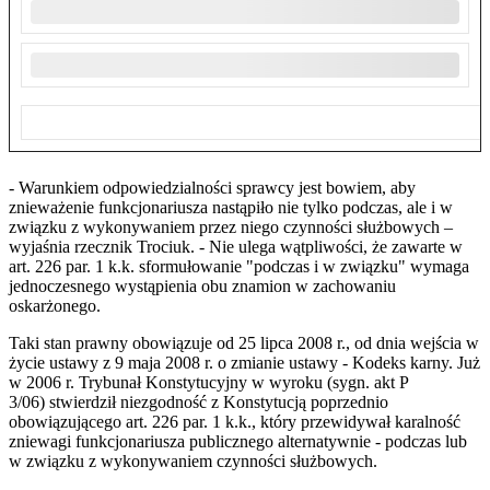
- Warunkiem odpowiedzialności sprawcy jest bowiem, aby
znieważenie funkcjonariusza nastąpiło nie tylko podczas, ale i w
związku z wykonywaniem przez niego czynności służbowych –
wyjaśnia rzecznik Trociuk. - Nie ulega wątpliwości, że zawarte w
art. 226 par. 1 k.k. sformułowanie "podczas i w związku" wymaga
jednoczesnego wystąpienia obu znamion w zachowaniu
oskarżonego.
Taki stan prawny obowiązuje od 25 lipca 2008 r., od dnia wejścia w
życie ustawy z 9 maja 2008 r. o zmianie ustawy - Kodeks karny. Już
w 2006 r. Trybunał Konstytucyjny w wyroku (sygn. akt P
3/06) stwierdził niezgodność z Konstytucją poprzednio
obowiązującego art. 226 par. 1 k.k., który przewidywał karalność
zniewagi funkcjonariusza publicznego alternatywnie - podczas lub
w związku z wykonywaniem czynności służbowych.