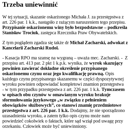
Trzeba uniewinnić
W tej sytuacji, skazanie oskarżonego Michała J. za przestępstwa z
art. 226 par. 1 k.k., nastąpiło z rażącym naruszeniem tego przepisu.
Przypisanie oskarżonemu winy było bezpodstawne – podkreśla
Stanisław Trociuk
, zastępca Rzecznika Praw Obywatelskich.
Z tym poglądem zgadza się także dr
Michał Zacharski, adwokat z
Kancelarii Zacharski Rudol.
- Kasacja RPO ma szansę na wygraną – uważa mec. Zacharski. - Z
przepisu art. 413 par. 2 pkt 1 k.p.k. wynika, że
wyrok skazujący
powinien zawierać dokładne określenie przypisanego
oskarżonemu czynu oraz jego kwalifikację prawną.
Opis
każdego czynu przypisanego skazanemu w części dyspozytywnej
wyroku powinien odpowiadać kompletowi znamion przestępstwa
- w tym przypadku przestępstwa z art. 226 par. 1 k.k.
Tymczasem
w opisach obu czynów w omawianym wyroku brakuje
sformułowania językowego „w związku z pełnieniem
obowiązków służbowych”, co stanowi znamię przedmiotowe
przestępstwa z art. 226 par. 1 k.k.
Dodajmy, że nie sporządzono
uzasadnienia wyroku, a zatem tylko opis czynu może nam
powiedzieć cokolwiek o faktach, które sąd wziął pod uwagę przy
orzekaniu. Człowiek może być uniewinniony.