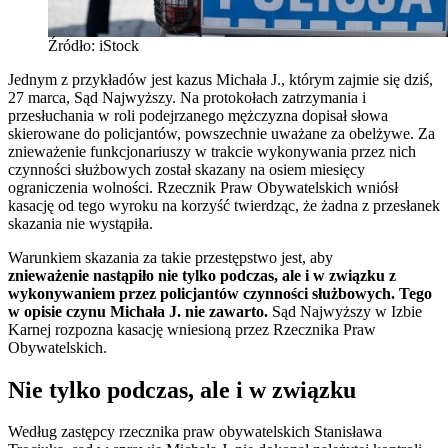
Źródło: iStock
Jednym z przykładów jest kazus Michała J., którym zajmie się dziś,
27 marca, Sąd Najwyższy. Na protokołach zatrzymania i
przesłuchania w roli podejrzanego mężczyzna dopisał słowa
skierowane do policjantów, powszechnie uważane za obelżywe. Za
znieważenie funkcjonariuszy w trakcie wykonywania przez nich
czynności służbowych został skazany na osiem miesięcy
ograniczenia wolności. Rzecznik Praw Obywatelskich wniósł
kasację od tego wyroku na korzyść twierdząc, że żadna z przesłanek
skazania nie wystąpiła.
Warunkiem skazania za takie przestępstwo jest, aby
znieważenie nastąpiło nie tylko podczas, ale i w związku z
wykonywaniem przez policjantów czynności służbowych. Tego
w opisie czynu Michała J. nie zawarto.
Sąd Najwyższy w Izbie
Karnej rozpozna kasację wniesioną przez Rzecznika Praw
Obywatelskich.
Nie tylko podczas, ale i w związku
Według zastępcy rzecznika praw obywatelskich Stanisława