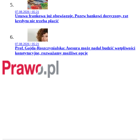
07.08.2026 | 05:21
Przejdź do artykułu:
Ustawa frankowa już obowiązuje. Pozew bankowi doręczony, rat
kredytu nie trzeba płacić
07.08.2026 | 05:21
Przejdź do artykułu:
Prof. Gajda-Roszczynialska: Asesura może nadal budzić wątpliwości
konstytucyjne, rozważamy możliwe opcje