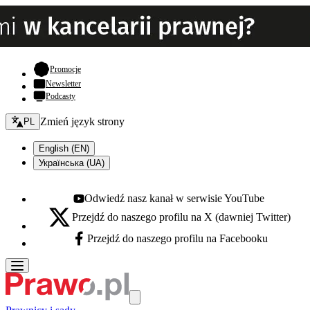
- otwiera się w nowej karcie
Promocje
Newsletter
Podcasty
Zmień język - bieżący:
Zmień język strony
PL
English (EN)
Українська (UA)
Odwiedź nasz kanał w serwisie YouTube
Youtube - otwiera się w nowej karcie
Przejdź do naszego profilu na X (dawniej Twitter)
X - otwiera się w nowej karcie
Przejdź do naszego profilu na Facebooku
Facebook - otwiera się w nowej karcie