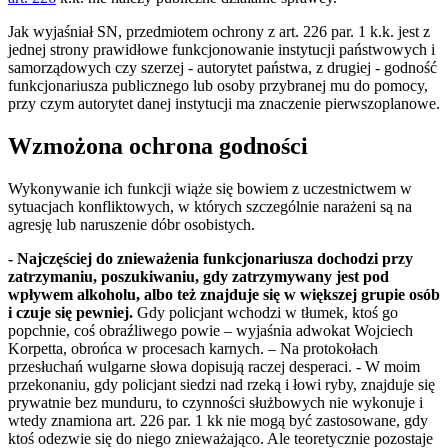
Jak wyjaśniał SN, przedmiotem ochrony z art. 226 par. 1 k.k. jest z
jednej strony prawidłowe funkcjonowanie instytucji państwowych i
samorządowych czy szerzej - autorytet państwa, z drugiej - godność
funkcjonariusza publicznego lub osoby przybranej mu do pomocy,
przy czym autorytet danej instytucji ma znaczenie pierwszoplanowe.
Wzmożona ochrona godności
Wykonywanie ich funkcji wiąże się bowiem z uczestnictwem w
sytuacjach konfliktowych, w których szczególnie narażeni są na
agresję lub naruszenie dóbr osobistych.
- Najczęściej do znieważenia funkcjonariusza dochodzi przy
zatrzymaniu, poszukiwaniu, gdy zatrzymywany jest pod
wpływem alkoholu, albo też znajduje się w większej grupie osób
i czuje się pewniej.
Gdy policjant wchodzi w tłumek, ktoś go
popchnie, coś obraźliwego powie – wyjaśnia adwokat Wojciech
Korpetta, obrońca w procesach karnych. – Na protokołach
przesłuchań wulgarne słowa dopisują raczej desperaci. - W moim
przekonaniu, gdy policjant siedzi nad rzeką i łowi ryby, znajduje się
prywatnie bez munduru, to czynności służbowych nie wykonuje i
wtedy znamiona art. 226 par. 1 kk nie mogą być zastosowane, gdy
ktoś odezwie się do niego znieważająco. Ale teoretycznie pozostaje