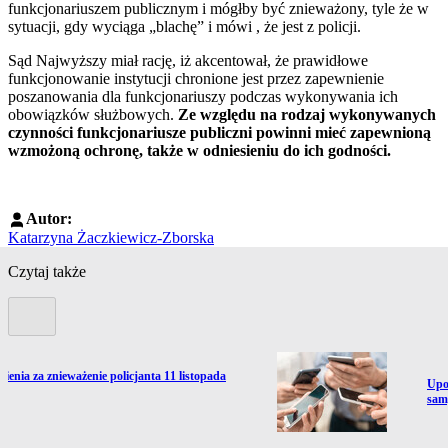
funkcjonariuszem publicznym i mógłby być znieważony, tyle że w
sytuacji, gdy wyciąga „blachę” i mówi , że jest z policji.
Sąd Najwyższy miał rację, iż akcentował, że prawidłowe
funkcjonowanie instytucji chronione jest przez zapewnienie
poszanowania dla funkcjonariuszy podczas wykonywania ich
obowiązków służbowych.
Ze względu na rodzaj wykonywanych
czynności funkcjonariusze publiczni powinni mieć zapewnioną
wzmożoną ochronę, także w odniesieniu do ich godności.
Autor:
Katarzyna Żaczkiewicz-Zborska
Czytaj także
Poprzedni slide
zienia za znieważenie policjanta 11 listopada
Prze
Upo
sam