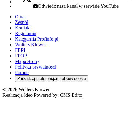
x - otwiera się w nowej karcie
Odwiedź nasz kanał w serwisie YouTube
youtube - otwiera się w nowej karcie
O nas
Zespół
Kontakt
Regulamin
Księgarnia Profinfo.pl
Wolters Kluwer
FEPI
FPOP
Mapa strony
Polityka prywatności
Pomoc
Zarządzaj preferencjami plików cookie
© 2026 Wolters Kluwer
Realizacja Ideo Powered by:
CMS Edito