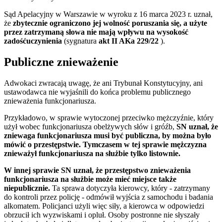
Sąd Apelacyjny w Warszawie w wyroku z 16 marca 2023 r. uznał,
że
zbytecznie ograniczono jej wolność poruszania się, a użyte
przez zatrzymaną słowa nie mają wpływu na wysokość
zadośćuczynienia
(sygnatura
akt II AKa 229/22
).
Publiczne znieważenie
Adwokaci zwracają uwagę, że ani Trybunał Konstytucyjny, ani
ustawodawca nie wyjaśnili do końca problemu publicznego
znieważenia funkcjonariusza.
Przykładowo, w sprawie wytoczonej przeciwko mężczyźnie, który
użył wobec funkcjonariusza obelżywych słów i gróźb,
SN uznał, że
zniewaga funkcjonariusza musi być publiczna, by można było
mówić o przestępstwie. Tymczasem w tej sprawie mężczyzna
znieważył funkcjonariusza na służbie tylko listownie.
W innej sprawie SN uznał, że przestępstwo znieważenia
funkcjonariusza na służbie może mieć miejsce także
niepublicznie.
Ta sprawa dotyczyła kierowcy, który - zatrzymany
do kontroli przez policję - odmówił wyjścia z samochodu i badania
alkomatem. Policjanci użyli więc siły, a kierowca w odpowiedzi
obrzucił ich wyzwiskami i opluł. Osoby postronne nie słyszały