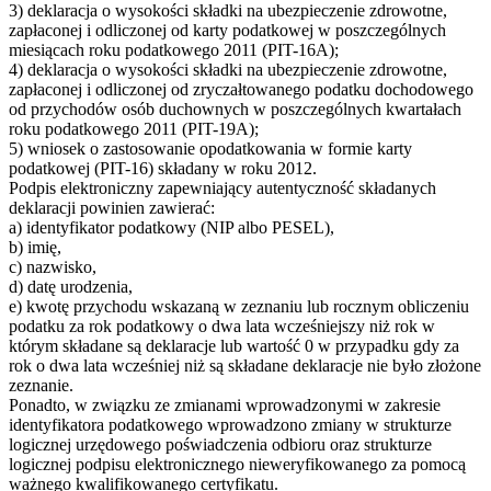
3) deklaracja o wysokości składki na ubezpieczenie zdrowotne,
zapłaconej i odliczonej od karty podatkowej w poszczególnych
miesiącach roku podatkowego 2011 (PIT-16A);
4) deklaracja o wysokości składki na ubezpieczenie zdrowotne,
zapłaconej i odliczonej od zryczałtowanego podatku dochodowego
od przychodów osób duchownych w poszczególnych kwartałach
roku podatkowego 2011 (PIT-19A);
5) wniosek o zastosowanie opodatkowania w formie karty
podatkowej (PIT-16) składany w roku 2012.
Podpis elektroniczny zapewniający autentyczność składanych
deklaracji powinien zawierać:
a) identyfikator podatkowy (NIP albo PESEL),
b) imię,
c) nazwisko,
d) datę urodzenia,
e) kwotę przychodu wskazaną w zeznaniu lub rocznym obliczeniu
podatku za rok podatkowy o dwa lata wcześniejszy niż rok w
którym składane są deklaracje lub wartość 0 w przypadku gdy za
rok o dwa lata wcześniej niż są składane deklaracje nie było złożone
zeznanie.
Ponadto, w związku ze zmianami wprowadzonymi w zakresie
identyfikatora podatkowego wprowadzono zmiany w strukturze
logicznej urzędowego poświadczenia odbioru oraz strukturze
logicznej podpisu elektronicznego nieweryfikowanego za pomocą
ważnego kwalifikowanego certyfikatu.