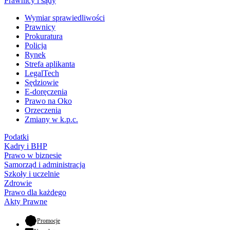
Prawnicy i sądy
Wymiar sprawiedliwości
Prawnicy
Prokuratura
Policja
Rynek
Strefa aplikanta
LegalTech
Sędziowie
E-doręczenia
Prawo na Oko
Orzeczenia
Zmiany w k.p.c.
Podatki
Kadry i BHP
Prawo w biznesie
Samorząd i administracja
Szkoły i uczelnie
Zdrowie
Prawo dla każdego
Akty Prawne
- otwiera się w nowej karcie
Promocje