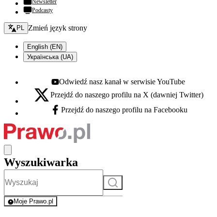
Newsletter
Podcasty
Zmień język - bieżący:
Zmień język strony
PL
English (EN)
Українська (UA)
Odwiedź nasz kanał w serwisie YouTube
Youtube - otwiera się w nowej karcie
Przejdź do naszego profilu na X (dawniej Twitter)
X - otwiera się w nowej karcie
Przejdź do naszego profilu na Facebooku
Facebook - otwiera się w nowej karcie
Wyszukiwarka
Szukaj
Moje Prawo.pl
- rejestracja i logowanie do serwisu