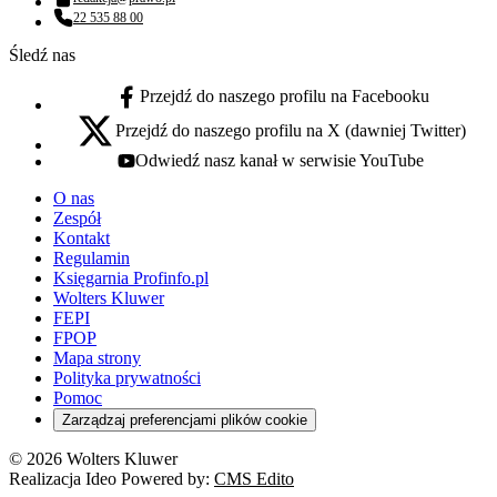
Adres email:
22 535 88 00
Numer telefonu:
Śledź nas
Przejdź do naszego profilu na Facebooku
facebook - otwiera się w nowej karcie
Przejdź do naszego profilu na X (dawniej Twitter)
x - otwiera się w nowej karcie
Odwiedź nasz kanał w serwisie YouTube
youtube - otwiera się w nowej karcie
O nas
Zespół
Kontakt
Regulamin
Księgarnia Profinfo.pl
Wolters Kluwer
FEPI
FPOP
Mapa strony
Polityka prywatności
Pomoc
Zarządzaj preferencjami plików cookie
© 2026 Wolters Kluwer
Realizacja Ideo Powered by:
CMS Edito