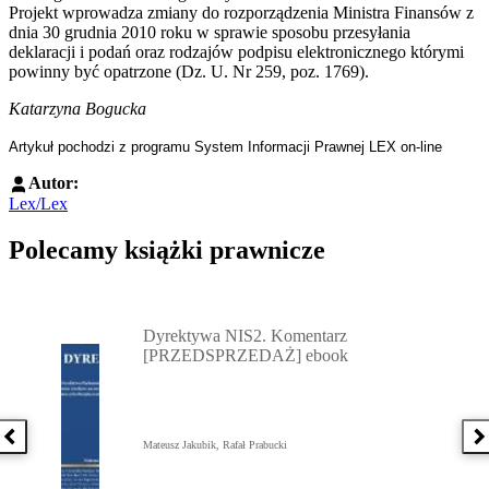
Projekt wprowadza zmiany do rozporządzenia Ministra Finansów z
dnia 30 grudnia 2010 roku w sprawie sposobu przesyłania
deklaracji i podań oraz rodzajów podpisu elektronicznego którymi
powinny być opatrzone (Dz. U. Nr 259, poz. 1769).
Katarzyna Bogucka
Artykuł pochodzi z programu System Informacji Prawnej LEX on-line
Autor:
Lex/Lex
Polecamy książki prawnicze
Przejdź do: Dyrektywa NIS2. Komentarz [PRZEDSPRZEDAŻ] ebook,
Dyrektywa NIS2. Komentarz
[PRZEDSPRZEDAŻ] ebook
Poprzednia książka
N
Mateusz Jakubik, Rafał Prabucki