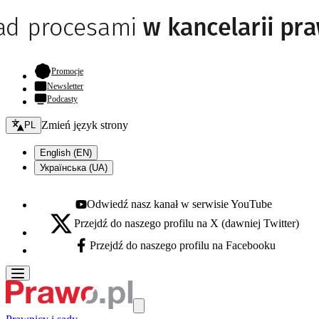
- otwiera się w nowej karcie
Promocje
Newsletter
Podcasty
Zmień język - bieżący:
Zmień język strony
PL
English (EN)
Українська (UA)
Odwiedź nasz kanał w serwisie YouTube
Youtube - otwiera się w nowej karcie
Przejdź do naszego profilu na X (dawniej Twitter)
X - otwiera się w nowej karcie
Przejdź do naszego profilu na Facebooku
Facebook - otwiera się w nowej karcie