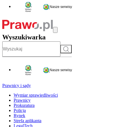
Nasze serwisy
Wyszukiwarka
Szukaj
Nasze serwisy
Prawnicy i sądy
Wymiar sprawiedliwości
Prawnicy
Prokuratura
Policja
Rynek
Strefa aplikanta
LegalTech