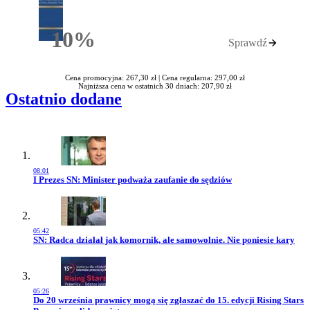
10%
Sprawdź
Rabatu
Cena promocyjna: 267,30 zł |
Cena regularna: 297,00 zł
Najniższa cena w ostatnich 30 dniach: 207,90 zł
Ostatnio dodane
08:01
Przejdź do artykułu:
I Prezes SN: Minister podważa zaufanie do sędziów
05:42
Przejdź do artykułu:
SN: Radca działał jak komornik, ale samowolnie. Nie poniesie kary
05:26
Przejdź do artykułu:
Do 20 września prawnicy mogą się zgłaszać do 15. edycji Rising Stars