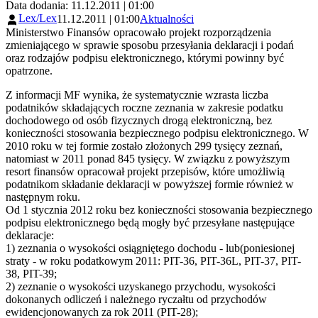
Data dodania: 11.12.2011 | 01:00
Lex/Lex
11.12.2011 | 01:00
Aktualności
Ministerstwo Finansów opracowało projekt rozporządzenia
zmieniającego w sprawie sposobu przesyłania deklaracji i podań
oraz rodzajów podpisu elektronicznego, którymi powinny być
opatrzone.
Z informacji MF wynika, że systematycznie wzrasta liczba
podatników składających roczne zeznania w zakresie podatku
dochodowego od osób fizycznych drogą elektroniczną, bez
konieczności stosowania bezpiecznego podpisu elektronicznego. W
2010 roku w tej formie zostało złożonych 299 tysięcy zeznań,
natomiast w 2011 ponad 845 tysięcy. W związku z powyższym
resort finansów opracował projekt przepisów, które umożliwią
podatnikom składanie deklaracji w powyższej formie również w
następnym roku.
Od 1 stycznia 2012 roku bez konieczności stosowania bezpiecznego
podpisu elektronicznego będą mogły być przesyłane następujące
deklaracje:
1) zeznania o wysokości osiągniętego dochodu - lub(poniesionej
straty - w roku podatkowym 2011: PIT-36, PIT-36L, PIT-37, PIT-
38, PIT-39;
2) zeznanie o wysokości uzyskanego przychodu, wysokości
dokonanych odliczeń i należnego ryczałtu od przychodów
ewidencjonowanych za rok 2011 (PIT-28);