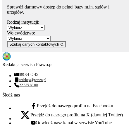
Sprawdź darmowy dostęp do pełnej bazy m.in. sądów i
urzędów.
Rodzaj instytucji:
Województwo:
Szukaj danych kontaktowych
Redakcja serwisu Prawo.pl
801 04 45 45
Numer telefonu:
redakcja@prawo.pl
Adres email:
22 535 88 00
Numer telefonu:
Śledź nas
Przejdź do naszego profilu na Facebooku
facebook - otwiera się w nowej karcie
Przejdź do naszego profilu na X (dawniej Twitter)
x - otwiera się w nowej karcie
Odwiedź nasz kanał w serwisie YouTube
youtube - otwiera się w nowej karcie