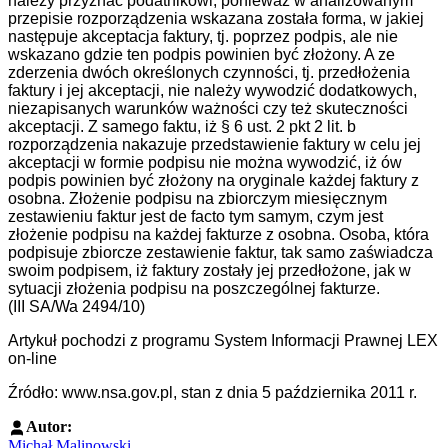
należy przyznać podatnikowi, ponieważ w analizowanym
przepisie rozporządzenia wskazana została forma, w jakiej
następuje akceptacja faktury, tj. poprzez podpis, ale nie
wskazano gdzie ten podpis powinien być złożony. A ze
zderzenia dwóch określonych czynności, tj. przedłożenia
faktury i jej akceptacji, nie należy wywodzić dodatkowych,
niezapisanych warunków ważności czy też skuteczności
akceptacji. Z samego faktu, iż § 6 ust. 2 pkt 2 lit. b
rozporządzenia nakazuje przedstawienie faktury w celu jej
akceptacji w formie podpisu nie można wywodzić, iż ów
podpis powinien być złożony na oryginale każdej faktury z
osobna. Złożenie podpisu na zbiorczym miesięcznym
zestawieniu faktur jest de facto tym samym, czym jest
złożenie podpisu na każdej fakturze z osobna. Osoba, która
podpisuje zbiorcze zestawienie faktur, tak samo zaświadcza
swoim podpisem, iż faktury zostały jej przedłożone, jak w
sytuacji złożenia podpisu na poszczególnej fakturze.
(III SA/Wa 2494/10)
Artykuł pochodzi z programu System Informacji Prawnej LEX
on-line
Źródło: www.nsa.gov.pl, stan z dnia 5 października 2011 r.
Autor:
Michał Malinowski