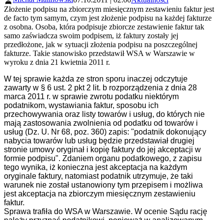
Złożenie podpisu na zbiorczym miesięcznym zestawieniu faktur jest
de facto tym samym, czym jest złożenie podpisu na każdej fakturze
z osobna. Osoba, która podpisuje zbiorcze zestawienie faktur tak
samo zaświadcza swoim podpisem, iż faktury zostały jej
przedłożone, jak w sytuacji złożenia podpisu na poszczególnej
fakturze. Takie stanowisko przedstawił WSA w Warszawie w
wyroku z dnia 21 kwietnia 2011 r.
W tej sprawie każda ze stron sporu inaczej odczytuje
zawarty w § 6 ust. 2 pkt 2 lit. b rozporządzenia z dnia 28
marca 2011 r. w sprawie zwrotu podatku niektórym
podatnikom, wystawiania faktur, sposobu ich
przechowywania oraz listy towarów i usług, do których nie
mają zastosowania zwolnienia od podatku od towarów i
usług (Dz. U. Nr 68, poz. 360) zapis: "podatnik dokonujący
nabycia towarów lub usług będzie przedstawiał drugiej
stronie umowy oryginał i kopię faktury do jej akceptacji w
formie podpisu". Zdaniem organu podatkowego, z zapisu
tego wynika, iż konieczna jest akceptacja na każdym
oryginale faktury, natomiast podatnik utrzymuje, że taki
warunek nie został ustanowiony tym przepisem i możliwa
jest akceptacja na zbiorczym miesięcznym zestawieniu
faktur.
Sprawa trafiła do WSA w Warszawie. W ocenie Sądu rację