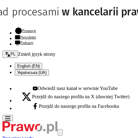
- otwiera się w nowej karcie
Promocje
Newsletter
Podcasty
Zmień język - bieżący:
Zmień język strony
PL
English (EN)
Українська (UA)
Odwiedź nasz kanał w serwisie YouTube
Youtube - otwiera się w nowej karcie
Przejdź do naszego profilu na X (dawniej Twitter)
X - otwiera się w nowej karcie
Przejdź do naszego profilu na Facebooku
Facebook - otwiera się w nowej karcie