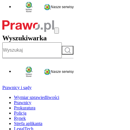
Nasze serwisy
Wyszukiwarka
Szukaj
Nasze serwisy
Prawnicy i sądy
Wymiar sprawiedliwości
Prawnicy
Prokuratura
Policja
Rynek
Strefa aplikanta
LegalTech