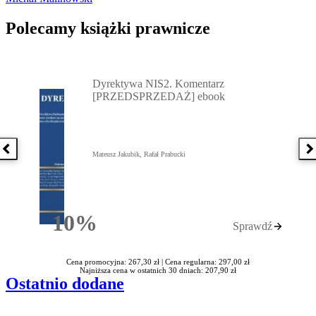
Polecamy książki prawnicze
Przejdź do: Dyrektywa NIS2. Komentarz [PRZEDSPRZEDAŻ] ebook,
Dyrektywa NIS2. Komentarz
[PRZEDSPRZEDAŻ] ebook
Poprzednia książka
N
Mateusz Jakubik, Rafał Prabucki
10%
Sprawdź
Rabatu
Cena promocyjna: 267,30 zł |
Cena regularna: 297,00 zł
Najniższa cena w ostatnich 30 dniach: 207,90 zł
Ostatnio dodane