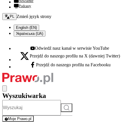
Newsletter
Podcasty
Zmień język - bieżący:
Zmień język strony
PL
English (EN)
Українська (UA)
Odwiedź nasz kanał w serwisie YouTube
Youtube - otwiera się w nowej karcie
Przejdź do naszego profilu na X (dawniej Twitter)
X - otwiera się w nowej karcie
Przejdź do naszego profilu na Facebooku
Facebook - otwiera się w nowej karcie
Wyszukiwarka
Szukaj
Moje Prawo.pl
- rejestracja i logowanie do serwisu