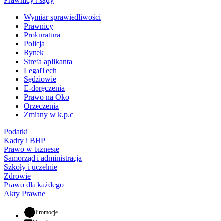
Prawnicy i sądy
Wymiar sprawiedliwości
Prawnicy
Prokuratura
Policja
Rynek
Strefa aplikanta
LegalTech
Sędziowie
E-doręczenia
Prawo na Oko
Orzeczenia
Zmiany w k.p.c.
Podatki
Kadry i BHP
Prawo w biznesie
Samorząd i administracja
Szkoły i uczelnie
Zdrowie
Prawo dla każdego
Akty Prawne
- otwiera się w nowej karcie
Promocje