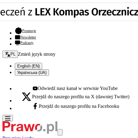
- otwiera się w nowej karcie
Promocje
Newsletter
Podcasty
Zmień język - bieżący:
Zmień język strony
PL
English (EN)
Українська (UA)
Odwiedź nasz kanał w serwisie YouTube
Youtube - otwiera się w nowej karcie
Przejdź do naszego profilu na X (dawniej Twitter)
X - otwiera się w nowej karcie
Przejdź do naszego profilu na Facebooku
Facebook - otwiera się w nowej karcie