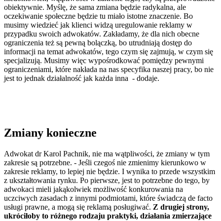
obiektywnie. Myślę, że sama zmiana będzie radykalna, ale
oczekiwanie społeczne będzie tu miało istotne znaczenie. Bo
musimy wiedzieć jak klienci widzą uregulowanie reklamy w
przypadku swoich adwokatów. Zakładamy, że dla nich obecne
ograniczenia też są pewną bolączką, bo utrudniają dostęp do
informacji na temat adwokatów, tego czym się zajmują, w czym się
specjalizują. Musimy więc wypośrodkować pomiędzy pewnymi
ograniczeniami, które nakłada na nas specyfika naszej pracy, bo nie
jest to jednak działalność jak każda inna - dodaje.
Zmiany konieczne
Adwokat dr Karol Pachnik, nie ma wątpliwości, że zmiany w tym
zakresie są potrzebne. - Jeśli czegoś nie zmienimy kierunkowo w
zakresie reklamy, to lepiej nie będzie. I wynika to przede wszystkim
z ukształtowania rynku. Po pierwsze, jest to potrzebne do tego, by
adwokaci mieli jakąkolwiek możliwość konkurowania na
uczciwych zasadach z innymi podmiotami, które świadczą de facto
usługi prawne, a mogą się reklamą posługiwać.
Z drugiej strony,
ukróciłoby to różnego rodzaju praktyki, działania zmierzające