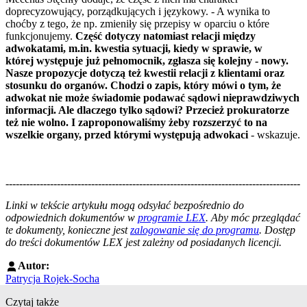
doprecyzowujący, porządkujących i językowy. - A wynika to
choćby z tego, że np. zmieniły się przepisy w oparciu o które
funkcjonujemy.
Część dotyczy natomiast relacji między
adwokatami, m.in. kwestia sytuacji, kiedy w sprawie, w
której występuje już pełnomocnik, zgłasza się kolejny - nowy.
Nasze propozycje dotyczą też kwestii relacji z klientami oraz
stosunku do organów. Chodzi o zapis, który mówi o tym, że
adwokat nie może świadomie podawać sądowi nieprawdziwych
informacji. Ale dlaczego tylko sądowi? Przecież prokuratorze
też nie wolno. I zaproponowaliśmy żeby rozszerzyć to na
wszelkie organy, przed którymi występują adwokaci
- wskazuje.
--------------------------------------------------------------------------------------
--------------------------------------------------------
Linki w tekście artykułu mogą odsyłać bezpośrednio do
odpowiednich dokumentów w
programie LEX
. Aby móc przeglądać
te dokumenty, konieczne jest
zalogowanie się do programu
. Dostęp
do treści dokumentów LEX jest zależny od posiadanych licencji.
Autor:
Patrycja Rojek-Socha
Czytaj także