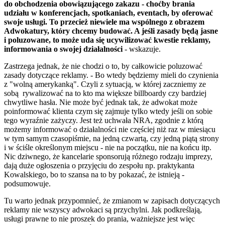
do obchodzenia obowiązującego zakazu - choćby brania
udziału w konferencjach, spotkaniach, eventach, by oferować
swoje usługi. To przecież niewiele ma wspólnego z obrazem
Adwokatury, który chcemy budować. A jeśli zasady będą jasne
i poluzowane, to może uda się ucywilizować kwestie reklamy,
informowania o swojej działalności
- wskazuje.
Zastrzega jednak, że nie chodzi o to, by całkowicie poluzować
zasady dotyczące reklamy. - Bo wtedy będziemy mieli do czynienia
z "wolną amerykanką". Czyli z sytuacją, w której zaczniemy ze
sobą rywalizować na to kto ma większe billboardy czy bardziej
chwytliwe hasła. Nie może być jednak tak, że adwokat może
poinformować klienta czym się zajmuje tylko wtedy jeśli on sobie
tego wyraźnie zażyczy. Jest też uchwała NRA, zgodnie z którą
możemy informować o działalności nie częściej niż raz w miesiącu
w tym samym czasopiśmie, na jedną czwartą, czy jedną piątą strony
i w ściśle określonym miejscu - nie na początku, nie na końcu itp.
Nic dziwnego, że kancelarie sponsorują różnego rodzaju imprezy,
dają duże ogłoszenia o przyjęciu do zespołu np. praktykanta
Kowalskiego, bo to szansa na to by pokazać, że istnieją -
podsumowuje.
Tu warto jednak przypomnieć, że zmianom w zapisach dotyczących
reklamy nie wszyscy adwokaci są przychylni. Jak podkreślają,
usługi prawne to nie proszek do prania, ważniejsze jest więc