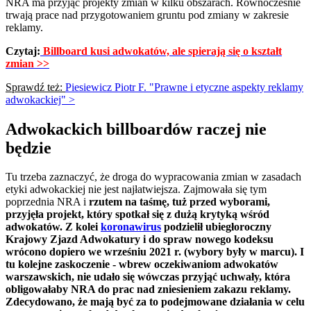
NRA ma przyjąć projekty zmian w kilku obszarach. Równocześnie
trwają prace nad przygotowaniem gruntu pod zmiany w zakresie
reklamy.
Czytaj:
Billboard kusi adwokatów, ale spierają się o kształt
zmian >>
Sprawdź też:
Piesiewicz Piotr F. "Prawne i etyczne aspekty reklamy
adwokackiej" >
Adwokackich billboardów raczej nie
będzie
Tu trzeba zaznaczyć, że droga do wypracowania zmian w zasadach
etyki adwokackiej nie jest najłatwiejsza. Zajmowała się tym
poprzednia NRA i
rzutem na taśmę, tuż przed wyborami,
przyjęła projekt, który spotkał się z dużą krytyką wśród
adwokatów. Z kolei
koronawirus
podzielił ubiegłoroczny
Krajowy Zjazd Adwokatury i do spraw nowego kodeksu
wrócono dopiero we wrześniu 2021 r. (wybory były w marcu). I
tu kolejne zaskoczenie - wbrew oczekiwaniom adwokatów
warszawskich, nie udało się wówczas przyjąć uchwały, która
obligowałaby NRA do prac nad zniesieniem zakazu reklamy.
Zdecydowano, że mają być za to podejmowane działania w celu