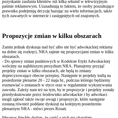
pozyskanie zaufania klientów niż kilka sekund w telewizyjnym
paśmie reklamowym. Uzasadniają to faktem, że osoby poszukujące
prawnika podejmują decyzję bazując na wielu informacjach, także
tych zawartych w internecie i zasięgniętych od znajomych.
Propozycje zmian w kilku obszarach
Zanim jednak dyskusja nad być albo nie być adwokackiej reklamy
na dobre się rozkręci, NRA zajmie się propozycjami zmian w kilku
obszarach.
- Do sprawy zmian punktowych w Kodeksie Etyki Adwokackiej
wrócimy na najbliższym prezydium NRA. Planujemy przyjąć
projekty zmian w kilku obszarach, ale będą to zmiany
doprecyzowujące obecne przepisy. Następnie te projekty trafią na
posiedzenie plenarne 20 - 22 maja br., podczas którego będziemy
rozmawiać o zmianach w etyce oraz w regulaminie wykonywania
zawodu. Zależy nam też na tym, by te propozycje i projekty zostały
przedyskutowane przez środowisko adwokackie i by adwokaci
mogli zgłosić także swoje uwagi i propozycje, które następnie
zostaną również poddane dyskusji na kolejnym posiedzeniu
plenarnym NRA - mówi prezes Rosati.
Mecenas Stęchły dodaje, że część z nich ma charakter