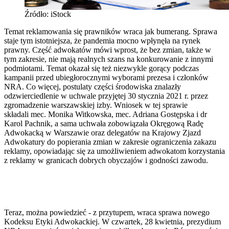
Źródło: iStock
Temat reklamowania się prawników wraca jak bumerang. Sprawa
staje tym istotniejsza, że pandemia mocno wpłynęła na rynek
prawny. Część adwokatów mówi wprost, że bez zmian, także w
tym zakresie, nie mają realnych szans na konkurowanie z innymi
podmiotami. Temat okazał się też niezwykle gorący podczas
kampanii przed ubiegłorocznymi wyborami prezesa i członków
NRA. Co więcej, postulaty części środowiska znalazły
odzwierciedlenie w uchwale przyjętej 30 stycznia 2021 r. przez
zgromadzenie warszawskiej izby. Wniosek w tej sprawie
składali mec. Monika Witkowska, mec. Adriana Gostępska i dr
Karol Pachnik, a sama uchwała zobowiązała Okręgową Radę
Adwokacką w Warszawie oraz delegatów na Krajowy Zjazd
Adwokatury do popierania zmian w zakresie ograniczenia zakazu
reklamy, opowiadając się za umożliwieniem adwokatom korzystania
z reklamy w granicach dobrych obyczajów i godności zawodu.
Teraz, można powiedzieć - z przytupem, wraca sprawa nowego
Kodeksu Etyki Adwokackiej. W czwartek, 28 kwietnia, prezydium