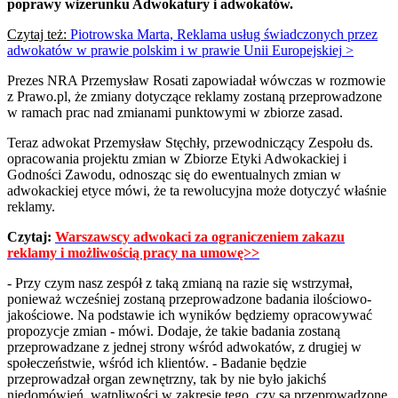
poprawy wizerunku Adwokatury i adwokatów.
Czytaj też:
Piotrowska Marta, Reklama usług świadczonych przez
adwokatów w prawie polskim i w prawie Unii Europejskiej
>
Prezes NRA Przemysław Rosati zapowiadał wówczas w rozmowie
z Prawo.pl, że zmiany dotyczące reklamy zostaną przeprowadzone
w ramach prac nad zmianami punktowymi w zbiorze zasad.
Teraz adwokat Przemysław Stęchły, przewodniczący Zespołu ds.
opracowania projektu zmian w Zbiorze Etyki Adwokackiej i
Godności Zawodu, odnosząc się do ewentualnych zmian w
adwokackiej etyce mówi, że ta rewolucyjna może dotyczyć właśnie
reklamy.
Czytaj:
Warszawscy adwokaci za ograniczeniem zakazu
reklamy i możliwością pracy na umowę>>
- Przy czym nasz zespół z taką zmianą na razie się wstrzymał,
ponieważ wcześniej zostaną przeprowadzone badania ilościowo-
jakościowe. Na podstawie ich wyników będziemy opracowywać
propozycje zmian - mówi. Dodaje, że takie badania zostaną
przeprowadzane z jednej strony wśród adwokatów, z drugiej w
społeczeństwie, wśród ich klientów. - Badanie będzie
przeprowadzał organ zewnętrzny, tak by nie było jakichś
niedomówień, wątpliwości w zakresie tego, czy są przeprowadzone