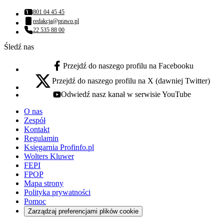
801 04 45 45
Numer telefonu:
redakcja@prawo.pl
Adres email:
22 535 88 00
Numer telefonu:
Śledź nas
Przejdź do naszego profilu na Facebooku
facebook - otwiera się w nowej karcie
Przejdź do naszego profilu na X (dawniej Twitter)
x - otwiera się w nowej karcie
Odwiedź nasz kanał w serwisie YouTube
youtube - otwiera się w nowej karcie
O nas
Zespół
Kontakt
Regulamin
Księgarnia Profinfo.pl
Wolters Kluwer
FEPI
FPOP
Mapa strony
Polityka prywatności
Pomoc
Zarządzaj preferencjami plików cookie