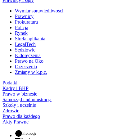
Prawnicy i sądy
Wymiar sprawiedliwości
Prawnicy
Prokuratura
Policja
Rynek
Strefa aplikanta
LegalTech
Sędziowie
E-doręczenia
Prawo na Oko
Orzeczenia
Zmiany w k.p.c.
Podatki
Kadry i BHP
Prawo w biznesie
Samorząd i administracja
Szkoły i uczelnie
Zdrowie
Prawo dla każdego
Akty Prawne
- otwiera się w nowej karcie
Promocje