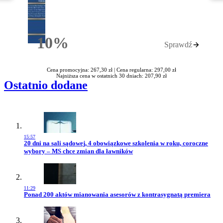
10%
Sprawdź
Rabatu
Cena promocyjna: 267,30 zł |
Cena regularna: 297,00 zł
Najniższa cena w ostatnich 30 dniach: 207,90 zł
Ostatnio dodane
15:57
Przejdź do artykułu:
20 dni na sali sądowej, 4 obowiązkowe szkolenia w roku, coroczne
wybory – MS chce zmian dla ławników
11:29
Przejdź do artykułu:
Ponad 200 aktów mianowania asesorów z kontrasygnatą premiera