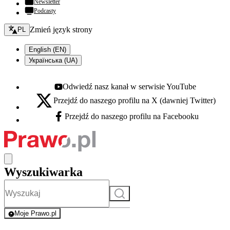
Newsletter
Podcasty
Zmień język - bieżący:
Zmień język strony
PL
English (EN)
Українська (UA)
Odwiedź nasz kanał w serwisie YouTube
Youtube - otwiera się w nowej karcie
Przejdź do naszego profilu na X (dawniej Twitter)
X - otwiera się w nowej karcie
Przejdź do naszego profilu na Facebooku
Facebook - otwiera się w nowej karcie
Wyszukiwarka
Szukaj
Moje Prawo.pl
- rejestracja i logowanie do serwisu