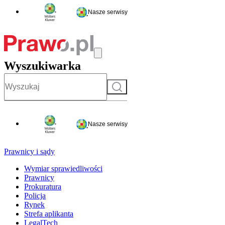
Nasze serwisy
Wyszukiwarka
Szukaj
Nasze serwisy
Prawnicy i sądy
Wymiar sprawiedliwości
Prawnicy
Prokuratura
Policja
Rynek
Strefa aplikanta
LegalTech