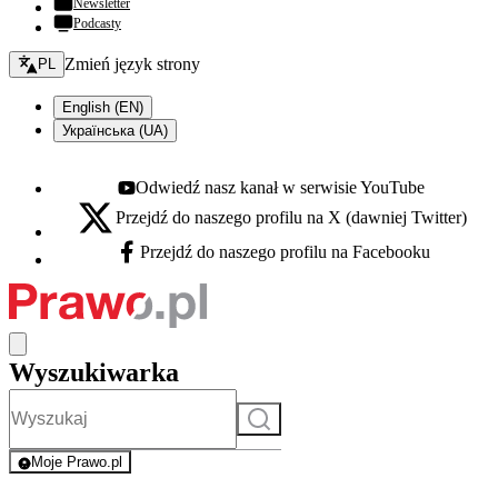
Newsletter
Podcasty
Zmień język - bieżący:
Zmień język strony
PL
English (EN)
Українська (UA)
Odwiedź nasz kanał w serwisie YouTube
Youtube - otwiera się w nowej karcie
Przejdź do naszego profilu na X (dawniej Twitter)
X - otwiera się w nowej karcie
Przejdź do naszego profilu na Facebooku
Facebook - otwiera się w nowej karcie
Wyszukiwarka
Szukaj
Moje Prawo.pl
- rejestracja i logowanie do serwisu