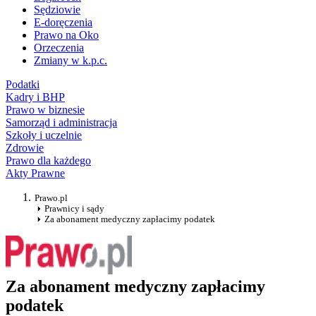
Sędziowie
E-doręczenia
Prawo na Oko
Orzeczenia
Zmiany w k.p.c.
Podatki
Kadry i BHP
Prawo w biznesie
Samorząd i administracja
Szkoły i uczelnie
Zdrowie
Prawo dla każdego
Akty Prawne
Prawo.pl
Prawnicy i sądy
Za abonament medyczny zapłacimy podatek
Za abonament medyczny zapłacimy
podatek