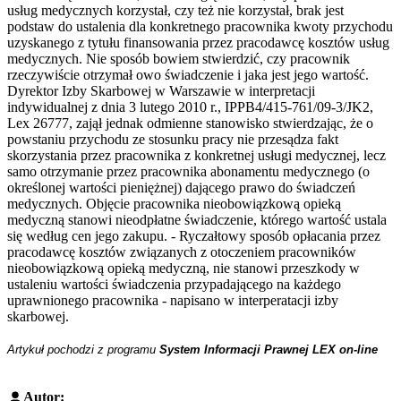
usług medycznych korzystał, czy też nie korzystał, brak jest
podstaw do ustalenia dla konkretnego pracownika kwoty przychodu
uzyskanego z tytułu finansowania przez pracodawcę kosztów usług
medycznych. Nie sposób bowiem stwierdzić, czy pracownik
rzeczywiście otrzymał owo świadczenie i jaka jest jego wartość.
Dyrektor Izby Skarbowej w Warszawie w interpretacji
indywidualnej z dnia 3 lutego 2010 r., IPPB4/415-761/09-3/JK2,
Lex 26777, zajął jednak odmienne stanowisko stwierdzając, że o
powstaniu przychodu ze stosunku pracy nie przesądza fakt
skorzystania przez pracownika z konkretnej usługi medycznej, lecz
samo otrzymanie przez pracownika abonamentu medycznego (o
określonej wartości pieniężnej) dającego prawo do świadczeń
medycznych. Objęcie pracownika nieobowiązkową opieką
medyczną stanowi nieodpłatne świadczenie, którego wartość ustala
się według cen jego zakupu. - Ryczałtowy sposób opłacania przez
pracodawcę kosztów związanych z otoczeniem pracowników
nieobowiązkową opieką medyczną, nie stanowi przeszkody w
ustaleniu wartości świadczenia przypadającego na każdego
uprawnionego pracownika - napisano w interperatacji izby
skarbowej.
Artykuł pochodzi z programu
System Informacji Prawnej LEX on-line
Autor: