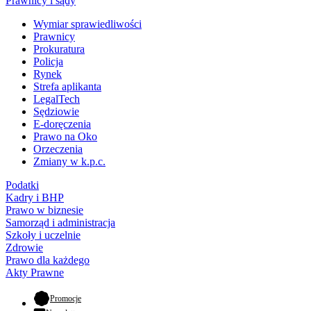
Prawnicy i sądy
Wymiar sprawiedliwości
Prawnicy
Prokuratura
Policja
Rynek
Strefa aplikanta
LegalTech
Sędziowie
E-doręczenia
Prawo na Oko
Orzeczenia
Zmiany w k.p.c.
Podatki
Kadry i BHP
Prawo w biznesie
Samorząd i administracja
Szkoły i uczelnie
Zdrowie
Prawo dla każdego
Akty Prawne
- otwiera się w nowej karcie
Promocje