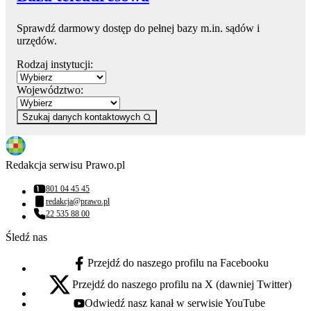
Sprawdź darmowy dostęp do pełnej bazy m.in. sądów i
urzędów.
Rodzaj instytucji:
Województwo:
Szukaj danych kontaktowych
Redakcja serwisu Prawo.pl
801 04 45 45
Numer telefonu:
redakcja@prawo.pl
Adres email:
22 535 88 00
Numer telefonu:
Śledź nas
Przejdź do naszego profilu na Facebooku
facebook - otwiera się w nowej karcie
Przejdź do naszego profilu na X (dawniej Twitter)
x - otwiera się w nowej karcie
Odwiedź nasz kanał w serwisie YouTube
youtube - otwiera się w nowej karcie