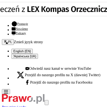
- otwiera się w nowej karcie
Promocje
Newsletter
Podcasty
Zmień język - bieżący:
Zmień język strony
PL
English (EN)
Українська (UA)
Odwiedź nasz kanał w serwisie YouTube
Youtube - otwiera się w nowej karcie
Przejdź do naszego profilu na X (dawniej Twitter)
X - otwiera się w nowej karcie
Przejdź do naszego profilu na Facebooku
Facebook - otwiera się w nowej karcie