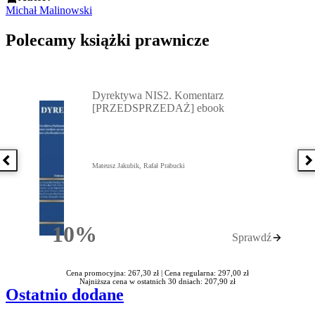
Michał Malinowski
Polecamy książki prawnicze
Przejdź do: Dyrektywa NIS2. Komentarz [PRZEDSPRZEDAŻ] ebook,
Dyrektywa NIS2. Komentarz
[PRZEDSPRZEDAŻ] ebook
Poprzednia książka
N
Mateusz Jakubik, Rafał Prabucki
10%
Sprawdź
Rabatu
Cena promocyjna: 267,30 zł |
Cena regularna: 297,00 zł
Najniższa cena w ostatnich 30 dniach: 207,90 zł
Ostatnio dodane