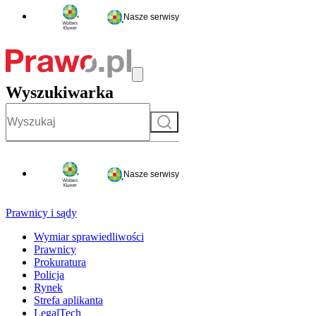
Nasze serwisy
Wyszukiwarka
Szukaj
Nasze serwisy
Prawnicy i sądy
Wymiar sprawiedliwości
Prawnicy
Prokuratura
Policja
Rynek
Strefa aplikanta
LegalTech