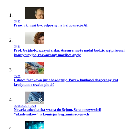
05:32
Przejdź do artykułu:
Prawnik musi być odporny na halucynacje AI
05:21
Przejdź do artykułu:
Prof. Gajda-Roszczynialska: Asesura może nadal budzić wątpliwości
konstytucyjne, rozważamy możliwe opcje
05:21
Przejdź do artykułu:
Ustawa frankowa już obowiązuje. Pozew bankowi doręczony, rat
kredytu nie trzeba płacić
06.08.2026 | 16:24
Przejdź do artykułu:
Nowela adwokacka wraca do Sejmu, Senat przywrócił
"akademików" w komisjach egzaminacyjnych