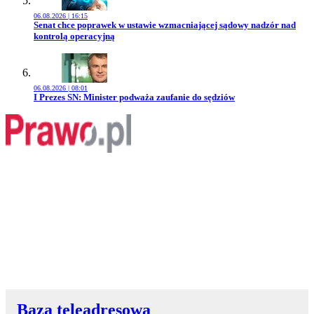
06.08.2026 | 16:15
Przejdź do artykułu:
Senat chce poprawek w ustawie wzmacniającej sądowy nadzór nad
kontrolą operacyjną
06.08.2026 | 08:01
Przejdź do artykułu:
I Prezes SN: Minister podważa zaufanie do sędziów
Baza teleadresowa