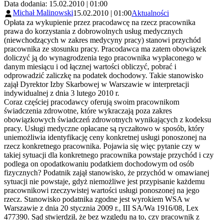
Data dodania: 15.02.2010 | 01:00
Michał Malinowski
15.02.2010 | 01:00
Aktualności
Opłata za wykupienie przez pracodawcę na rzecz pracownika
prawa do korzystania z dobrowolnych usług medycznych
(niewchodzących w zakres medycyny pracy) stanowi przychód
pracownika ze stosunku pracy. Pracodawca ma zatem obowiązek
doliczyć ją do wynagrodzenia tego pracownika wypłaconego w
danym miesiącu i od łącznej wartości obliczyć, pobrać i
odprowadzić zaliczkę na podatek dochodowy. Takie stanowisko
zajął Dyrektor Izby Skarbowej w Warszawie w interpretacji
indywidualnej z dnia 3 lutego 2010 r.
Coraz częściej pracodawcy oferują swoim pracownikom
świadczenia zdrowotne, które wykraczają poza zakres
obowiązkowych świadczeń zdrowotnych wynikających z kodeksu
pracy. Usługi medyczne opłacane są ryczałtowo w sposób, który
uniemożliwia identyfikację ceny konkretnej usługi ponoszonej na
rzecz konkretnego pracownika. Pojawia się więc pytanie czy w
takiej sytuacji dla konkretnego pracownika powstaje przychód i czy
podlega on opodatkowaniu podatkiem dochodowym od osób
fizycznych? Podatnik zajął stanowisko, że przychód w omawianej
sytuacji nie powstaje, gdyż niemożliwe jest przypisanie każdemu
pracownikowi rzeczywistej wartości usługi ponoszonej na jego
rzecz. Stanowisko podatnika zgodne jest wyrokiem WSA w
Warszawie z dnia 20 stycznia 2009 r., III SA/Wa 1916/08, Lex
477390. Sąd stwierdził, że bez względu na to, czy pracownik z