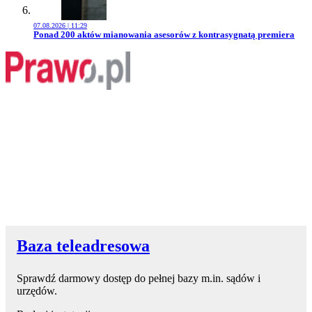
07.08.2026 | 11:29
Przejdź do artykułu:
Ponad 200 aktów mianowania asesorów z kontrasygnatą premiera
Baza teleadresowa
Sprawdź darmowy dostęp do pełnej bazy m.in. sądów i
urzędów.