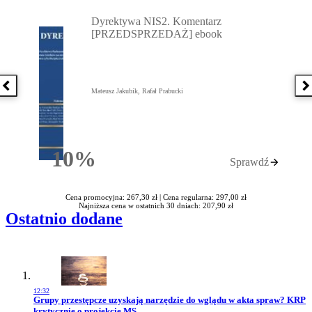
Przejdź do: Dyrektywa NIS2. Komentarz [PRZEDSPRZEDAŻ] ebook,
Dyrektywa NIS2. Komentarz
[PRZEDSPRZEDAŻ] ebook
Poprzednia książka
N
Mateusz Jakubik, Rafał Prabucki
10%
Sprawdź
Rabatu
Cena promocyjna: 267,30 zł |
Cena regularna: 297,00 zł
Najniższa cena w ostatnich 30 dniach: 207,90 zł
Ostatnio dodane
12:32
Przejdź do artykułu:
Grupy przestępcze uzyskają narzędzie do wglądu w akta spraw? KRP
krytycznie o projekcie MS