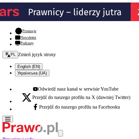
- otwiera się w nowej karcie
Promocje
Newsletter
Podcasty
Zmień język - bieżący:
Zmień język strony
PL
English (EN)
Українська (UA)
Odwiedź nasz kanał w serwisie YouTube
Youtube - otwiera się w nowej karcie
Przejdź do naszego profilu na X (dawniej Twitter)
X - otwiera się w nowej karcie
Przejdź do naszego profilu na Facebooku
Facebook - otwiera się w nowej karcie