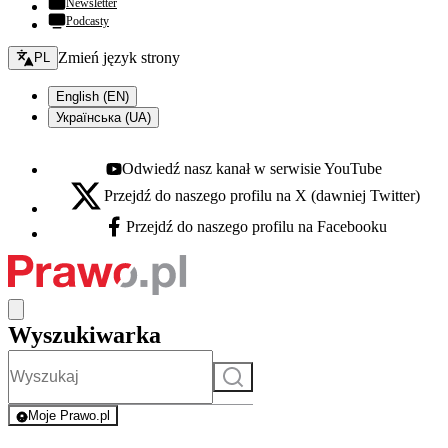
Newsletter
Podcasty
Zmień język - bieżący:
Zmień język strony
PL
English (EN)
Українська (UA)
Odwiedź nasz kanał w serwisie YouTube
Youtube - otwiera się w nowej karcie
Przejdź do naszego profilu na X (dawniej Twitter)
X - otwiera się w nowej karcie
Przejdź do naszego profilu na Facebooku
Facebook - otwiera się w nowej karcie
Wyszukiwarka
Szukaj
Moje Prawo.pl
- rejestracja i logowanie do serwisu