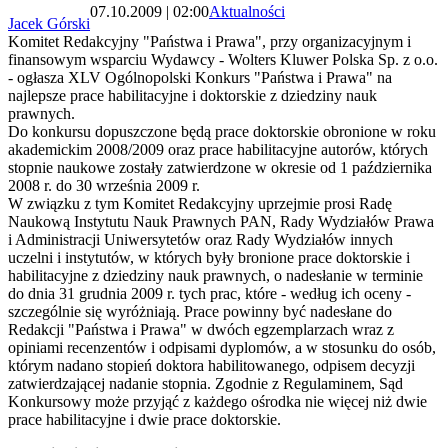
07.10.2009 | 02:00
Aktualności
Jacek Górski
Komitet Redakcyjny "Państwa i Prawa", przy organizacyjnym i
finansowym wsparciu Wydawcy - Wolters Kluwer Polska Sp. z o.o.
- ogłasza XLV Ogólnopolski Konkurs "Państwa i Prawa" na
najlepsze prace habilitacyjne i doktorskie z dziedziny nauk
prawnych.
Do konkursu dopuszczone będą prace doktorskie obronione w roku
akademickim 2008/2009 oraz prace habilitacyjne autorów, których
stopnie naukowe zostały zatwierdzone w okresie od 1 października
2008 r. do 30 września 2009 r.
W związku z tym Komitet Redakcyjny uprzejmie prosi Radę
Naukową Instytutu Nauk Prawnych PAN, Rady Wydziałów Prawa
i Administracji Uniwersytetów oraz Rady Wydziałów innych
uczelni i instytutów, w których były bronione prace doktorskie i
habilitacyjne z dziedziny nauk prawnych, o nadesłanie w terminie
do dnia 31 grudnia 2009 r. tych prac, które - według ich oceny -
szczególnie się wyróżniają. Prace powinny być nadesłane do
Redakcji "Państwa i Prawa" w dwóch egzemplarzach wraz z
opiniami recenzentów i odpisami dyplomów, a w stosunku do osób,
którym nadano stopień doktora habilitowanego, odpisem decyzji
zatwierdzającej nadanie stopnia. Zgodnie z Regulaminem, Sąd
Konkursowy może przyjąć z każdego ośrodka nie więcej niż dwie
prace habilitacyjne i dwie prace doktorskie.