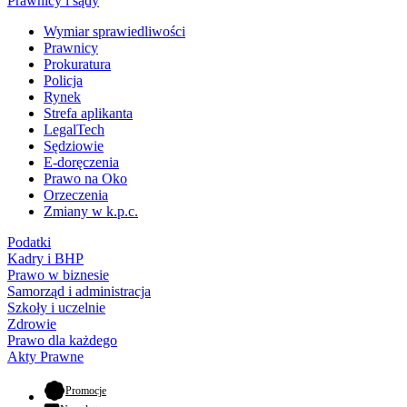
Prawnicy i sądy
Wymiar sprawiedliwości
Prawnicy
Prokuratura
Policja
Rynek
Strefa aplikanta
LegalTech
Sędziowie
E-doręczenia
Prawo na Oko
Orzeczenia
Zmiany w k.p.c.
Podatki
Kadry i BHP
Prawo w biznesie
Samorząd i administracja
Szkoły i uczelnie
Zdrowie
Prawo dla każdego
Akty Prawne
- otwiera się w nowej karcie
Promocje