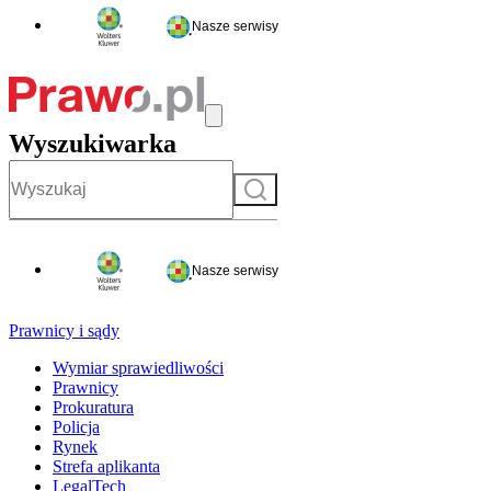
Nasze serwisy
Wyszukiwarka
Szukaj
Nasze serwisy
Prawnicy i sądy
Wymiar sprawiedliwości
Prawnicy
Prokuratura
Policja
Rynek
Strefa aplikanta
LegalTech