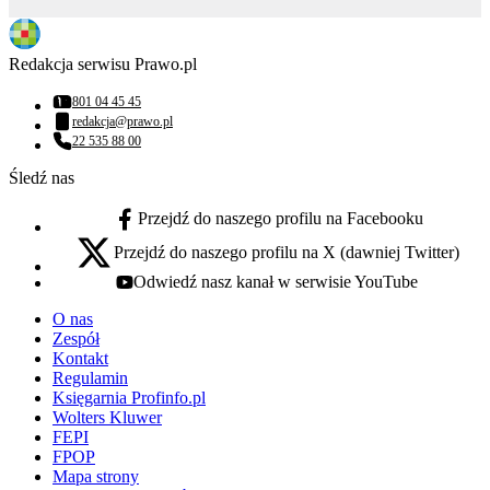
Redakcja serwisu Prawo.pl
801 04 45 45
Numer telefonu:
redakcja@prawo.pl
Adres email:
22 535 88 00
Numer telefonu:
Śledź nas
Przejdź do naszego profilu na Facebooku
facebook - otwiera się w nowej karcie
Przejdź do naszego profilu na X (dawniej Twitter)
x - otwiera się w nowej karcie
Odwiedź nasz kanał w serwisie YouTube
youtube - otwiera się w nowej karcie
O nas
Zespół
Kontakt
Regulamin
Księgarnia Profinfo.pl
Wolters Kluwer
FEPI
FPOP
Mapa strony