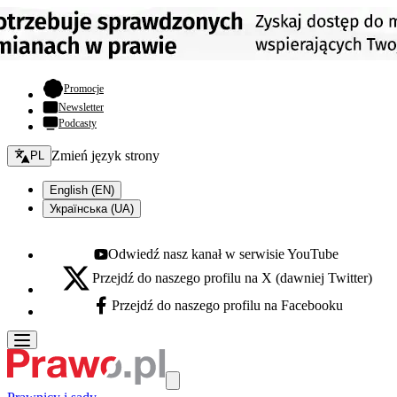
- otwiera się w nowej karcie
Promocje
Newsletter
Podcasty
Zmień język - bieżący:
Zmień język strony
PL
English (EN)
Українська (UA)
Odwiedź nasz kanał w serwisie YouTube
Youtube - otwiera się w nowej karcie
Przejdź do naszego profilu na X (dawniej Twitter)
X - otwiera się w nowej karcie
Przejdź do naszego profilu na Facebooku
Facebook - otwiera się w nowej karcie