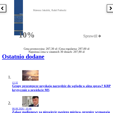
Poprzednia książka
N
Mateusz Jakubik, Rafał Prabucki
10%
Sprawdź
Rabatu
Cena promocyjna: 267,30 zł |
Cena regularna: 297,00 zł
Najniższa cena w ostatnich 30 dniach: 207,90 zł
Ostatnio dodane
12:32
Przejdź do artykułu:
Grupy przestępcze uzyskają narzędzie do wglądu w akta spraw? KRP
krytycznie o projekcie MS
08.08.2026 | 10:46
Przejdź do artykułu:
Zakaz stadionowy za niezajęcie swojego miejsca, przepisy wymagają