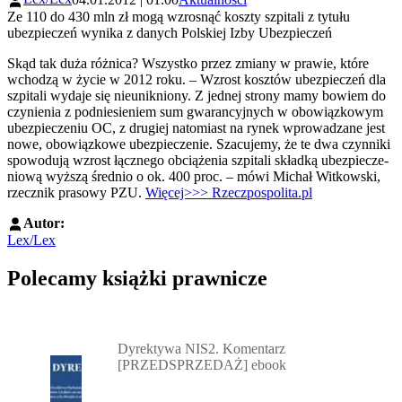
Ze 110 do 430 mln zł mogą wzrosnąć koszty szpitali z tytułu
ubezpieczeń wynika z danych Polskiej Izby Ubezpieczeń
Skąd tak du­ża różni­ca? Wszyst­ko przez zmia­ny w pra­wie, któ­re
wcho­dzą w ży­cie w 2012 ro­ku. – Wzrost kosz­tów ubez­pie­czeń dla
szpi­ta­li wy­da­je się nie­unik­nio­ny. Z jed­nej stro­ny ma­my bo­wiem do
czy­nie­nia z pod­nie­sie­niem sum gwa­ran­cyj­nych w obo­wiąz­ko­wym
ubez­pie­cze­niu OC, z dru­giej na­to­miast na ry­nek wpro­wa­dza­ne jest
no­we, obo­wiąz­ko­we ubez­pie­cze­nie. Sza­cu­je­my, że te dwa czyn­ni­ki
spo­wo­du­ją wzrost łącz­ne­go ob­cią­że­nia szpi­ta­li skład­ką ubez­pie­cze­
nio­wą wyższą śred­nio o ok. 400 proc. – mó­wi Mi­chał Wit­kow­ski,
rzecz­nik pra­so­wy PZU.
Więcej>>> Rzeczpospolita.pl
Autor:
Lex/Lex
Polecamy książki prawnicze
Przejdź do: Dyrektywa NIS2. Komentarz [PRZEDSPRZEDAŻ] ebook,
Dyrektywa NIS2. Komentarz
[PRZEDSPRZEDAŻ] ebook