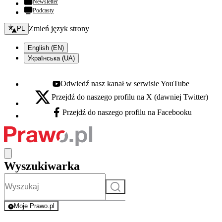
Newsletter
Podcasty
Zmień język - bieżący:
Zmień język strony
PL
English (EN)
Українська (UA)
Odwiedź nasz kanał w serwisie YouTube
Youtube - otwiera się w nowej karcie
Przejdź do naszego profilu na X (dawniej Twitter)
X - otwiera się w nowej karcie
Przejdź do naszego profilu na Facebooku
Facebook - otwiera się w nowej karcie
Wyszukiwarka
Szukaj
Moje Prawo.pl
- rejestracja i logowanie do serwisu