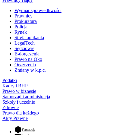
Prawnicy i sądy
Wymiar sprawiedliwości
Prawnicy
Prokuratura
Policja
Rynek
Strefa aplikanta
LegalTech
Sędziowie
E-doręczenia
Prawo na Oko
Orzeczenia
Zmiany w k.p.c.
Podatki
Kadry i BHP
Prawo w biznesie
Samorząd i administracja
Szkoły i uczelnie
Zdrowie
Prawo dla każdego
Akty Prawne
- otwiera się w nowej karcie
Promocje