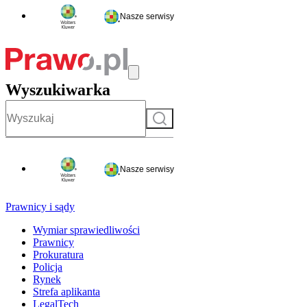
Nasze serwisy
Wyszukiwarka
Szukaj
Nasze serwisy
Prawnicy i sądy
Wymiar sprawiedliwości
Prawnicy
Prokuratura
Policja
Rynek
Strefa aplikanta
LegalTech