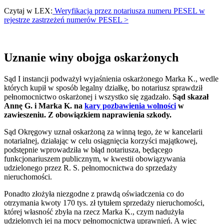
Czytaj w LEX:
Weryfikacja przez notariusza numeru PESEL w
rejestrze zastrzeżeń numerów PESEL >
Uznanie winy obojga oskarżonych
Sąd I instancji podważył wyjaśnienia oskarżonego Marka K., wedle
których kupił w sposób legalny działkę, bo notariusz sprawdził
pełnomocnictwo oskarżonej i wszystko się zgadzało.
Sąd skazał
Annę G. i Marka K. na
kary pozbawienia wolności
w
zawieszeniu. Z obowiązkiem naprawienia szkody.
Sąd Okręgowy uznał oskarżoną za winną tego, że w kancelarii
notarialnej, działając w celu osiągnięcia korzyści majątkowej,
podstępnie wprowadziła w błąd notariusza, będącego
funkcjonariuszem publicznym, w kwestii obowiązywania
udzielonego przez R. S. pełnomocnictwa do sprzedaży
nieruchomości.
Ponadto złożyła niezgodne z prawdą oświadczenia co do
otrzymania kwoty 170 tys. zł tytułem sprzedaży nieruchomości,
której własność zbyła na rzecz Marka K., czym nadużyła
udzielonych jej na mocy pełnomocnictwa uprawnień. A więc