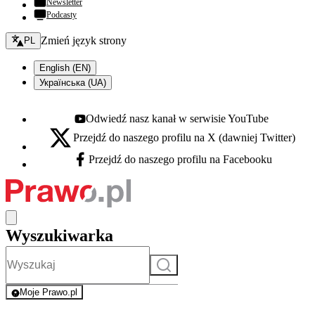
Newsletter
Podcasty
Zmień język - bieżący:
Zmień język strony
PL
English (EN)
Українська (UA)
Odwiedź nasz kanał w serwisie YouTube
Youtube - otwiera się w nowej karcie
Przejdź do naszego profilu na X (dawniej Twitter)
X - otwiera się w nowej karcie
Przejdź do naszego profilu na Facebooku
Facebook - otwiera się w nowej karcie
Wyszukiwarka
Szukaj
Moje Prawo.pl
- rejestracja i logowanie do serwisu