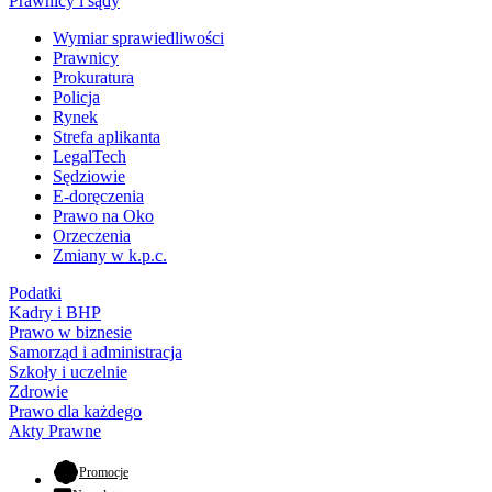
Prawnicy i sądy
Wymiar sprawiedliwości
Prawnicy
Prokuratura
Policja
Rynek
Strefa aplikanta
LegalTech
Sędziowie
E-doręczenia
Prawo na Oko
Orzeczenia
Zmiany w k.p.c.
Podatki
Kadry i BHP
Prawo w biznesie
Samorząd i administracja
Szkoły i uczelnie
Zdrowie
Prawo dla każdego
Akty Prawne
- otwiera się w nowej karcie
Promocje