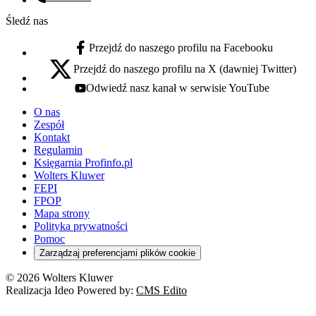
Numer telefonu:
Śledź nas
Przejdź do naszego profilu na Facebooku
facebook - otwiera się w nowej karcie
Przejdź do naszego profilu na X (dawniej Twitter)
x - otwiera się w nowej karcie
Odwiedź nasz kanał w serwisie YouTube
youtube - otwiera się w nowej karcie
O nas
Zespół
Kontakt
Regulamin
Księgarnia Profinfo.pl
Wolters Kluwer
FEPI
FPOP
Mapa strony
Polityka prywatności
Pomoc
Zarządzaj preferencjami plików cookie
© 2026 Wolters Kluwer
Realizacja Ideo Powered by:
CMS Edito