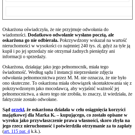
Oskarżona oświadczyła, że nie przyjmuje odwołania do
wiadomości.
Dodatkowo odwołanie wysłano pocztą, ale
oskarżona go nie odbierała.
Pokrzywdzony wskazał na wartość
nieruchomości w wysokości co najmniej 240 tys. zł, gdyż za tyle ją
kupił i po jej sprzedaży nie otrzymał żadnych pieniędzy ani
informacji o sprzedaży.
Oskarżona, działając jako jego pełnomocnik, miała tego
świadomość. Według sądu I instancji nieprzesłanie zdjęcia
odwołania pełnomocnictwa przez M. M. nie oznacza, że nie było
ono skuteczne. To oskarżona miała obowiązek skontaktowania się z
pokrzywdzonym jako mocodawcą, aby wyjaśnić ważność jej
pełnomocnictwa, a skoro tego nie zrobiła, to znaczy, iż wiedziała, że
faktycznie zostało odwołane.
Sąd
orzekł
, że oskarżona działała w celu osiągnięcia korzyści
majątkowej dla Marka K. – kupującego, co zostało opisane w
wyroku jako przywłaszczenie prawa własności, skoro zbyła na
jego rzecz nieruchomość i potwierdziła otrzymanie za to zapłaty
(
art. 115 par. 4
k.k.).