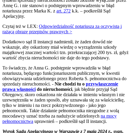
tytułem sprzedaży nieruchomości zostało złożone wyłącznie przez
Annę G. i nie stanowi o podstępnym wprowadzeniu w błąd
notariusza przez Marka K. z
art. 272
k.k. – podkreślił Sąd
Apelacyjny.
Czytaj też w LEX:
Odpowiedzialność notariusza za oczywistą i
rażącą obrazę przepisów prawnych >
Dodatkowo sąd II instancji nadmienił, że żaden dowód nie
wskazuje, aby oskarżony miał wiedzę o wyrządzeniu szkody
majątkowej znacznej wartości tzn. przekraczającej 200 tys. zł, gdyż
wartość zbycia nieruchomości nie daje do tego podstawy.
To świadczy, że Anna G. podstępnie wprowadziła w błąd
notariusza, będącego funkcjonariuszem publicznym, w kwestii
obowiązywania udzielonego przez Roberta S. pełnomocnictwa do
sprzedaży nieruchomości. -
Nie chodzi tu o
przywłaszczenie
prawa własności
do nieruchomości
, jak błędnie przyjął Sąd
Okręgowy, skoro oskarżona nie działała w imieniu własnym i nie
uzewnętrzniła w żaden sposób, aby uznawała się za właścicielkę,
tylko w imieniu i na rzecz pokrzywdzonego - jako jego
pełnomocnik. Takie działanie pełnomocnika niezgodne z wolą
mocodawcy uznać trzeba za nadużycie udzielonych
na mocy
pełnomocnictwa
uprawnień – podkreślił sąd II instancji.
Wyrok Sądu Apelacyjnego w Warszawie z 7 maja 2024 r., sygn.