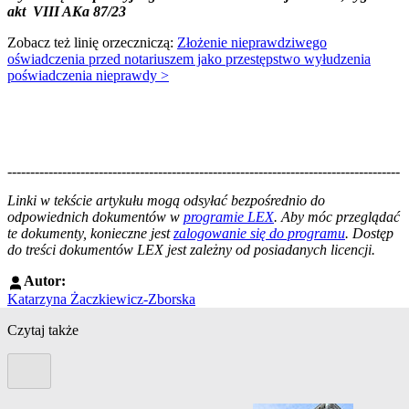
akt VIII AKa 87/23
Zobacz też linię orzeczniczą:
Złożenie nieprawdziwego
oświadczenia przed notariuszem jako przestępstwo wyłudzenia
poświadczenia nieprawdy >
--------------------------------------------------------------------------------------
--------------------------------------------------------
Linki w tekście artykułu mogą odsyłać bezpośrednio do
odpowiednich dokumentów w
programie LEX
. Aby móc przeglądać
te dokumenty, konieczne jest
zalogowanie się do programu
. Dostęp
do treści dokumentów LEX jest zależny od posiadanych licencji.
Autor:
Katarzyna Żaczkiewicz-Zborska
Czytaj także
Poprzedni slide