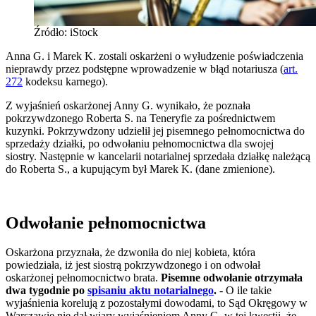
Źródło: iStock
Anna G. i Marek K. zostali oskarżeni o wyłudzenie poświadczenia
nieprawdy przez podstępne wprowadzenie w błąd notariusza (
art.
272
kodeksu karnego).
Z wyjaśnień oskarżonej Anny G. wynikało, że poznała
pokrzywdzonego Roberta S. na Teneryfie za pośrednictwem
kuzynki. Pokrzywdzony udzielił jej pisemnego pełnomocnictwa do
sprzedaży działki, po odwołaniu pełnomocnictwa dla swojej
siostry. Następnie w kancelarii notarialnej sprzedała działkę należącą
do Roberta S., a kupującym był Marek K. (dane zmienione).
Odwołanie pełnomocnictwa
Oskarżona przyznała, że dzwoniła do niej kobieta, która
powiedziała, iż jest siostrą pokrzywdzonego i on odwołał
oskarżonej pełnomocnictwo brata.
Pisemne odwołanie otrzymała
dwa tygodnie po
spisaniu aktu notarialnego
.
- O ile takie
wyjaśnienia korelują z pozostałymi dowodami, to Sąd Okręgowy w
Warszawie nie dał wiary wyjaśnieniom Anny G. w tej kwestii, że