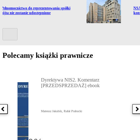
ź do artykułu:
Prze
Pełnomocnictwo do reprezentowania spółki
NSA
 wójta nie zostanie udostępnione
kon
Kolejny slide
Polecamy książki prawnicze
Przejdź do: Dyrektywa NIS2. Komentarz [PRZEDSPRZEDAŻ] ebook,
Dyrektywa NIS2. Komentarz
[PRZEDSPRZEDAŻ] ebook
Poprzednia książka
N
Mateusz Jakubik, Rafał Prabucki