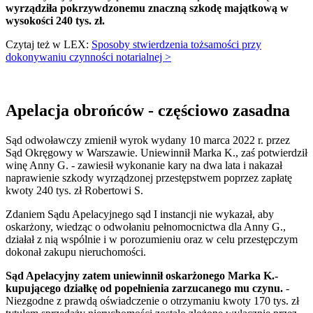
wyrządziła pokrzywdzonemu znaczną szkodę majątkową w
wysokości 240 tys. zł.
Czytaj też w LEX:
Sposoby stwierdzenia tożsamości przy
dokonywaniu czynności notarialnej >
Apelacja obrońców - częściowo zasadna
Sąd odwoławczy zmienił wyrok wydany 10 marca 2022 r. przez
Sąd Okręgowy w Warszawie. Uniewinnił Marka K., zaś potwierdził
winę Anny G. - zawiesił wykonanie kary na dwa lata i nakazał
naprawienie szkody wyrządzonej przestępstwem poprzez zapłatę
kwoty 240 tys. zł Robertowi S.
Zdaniem Sądu Apelacyjnego sąd I instancji nie wykazał, aby
oskarżony, wiedząc o odwołaniu pełnomocnictwa dla Anny G.,
działał z nią wspólnie i w porozumieniu oraz w celu przestępczym
dokonał zakupu nieruchomości.
Sąd Apelacyjny zatem uniewinnił oskarżonego Marka K.-
kupującego działkę od popełnienia zarzucanego mu czynu.
-
Niezgodne z prawdą oświadczenie o otrzymaniu kwoty 170 tys. zł