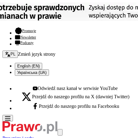
- otwiera się w nowej karcie
Promocje
Newsletter
Podcasty
Zmień język - bieżący:
Zmień język strony
PL
English (EN)
Українська (UA)
Odwiedź nasz kanał w serwisie YouTube
Youtube - otwiera się w nowej karcie
Przejdź do naszego profilu na X (dawniej Twitter)
X - otwiera się w nowej karcie
Przejdź do naszego profilu na Facebooku
Facebook - otwiera się w nowej karcie