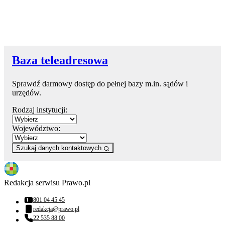
Baza teleadresowa
Sprawdź darmowy dostęp do pełnej bazy m.in. sądów i
urzędów.
Rodzaj instytucji:
Województwo:
Szukaj danych kontaktowych
Redakcja serwisu Prawo.pl
801 04 45 45
Numer telefonu:
redakcja@prawo.pl
Adres email:
22 535 88 00
Numer telefonu: