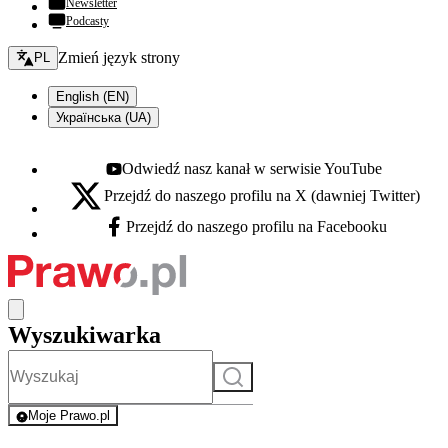
Newsletter
Podcasty
Zmień język - bieżący:
Zmień język strony
PL
English (EN)
Українська (UA)
Odwiedź nasz kanał w serwisie YouTube
Youtube - otwiera się w nowej karcie
Przejdź do naszego profilu na X (dawniej Twitter)
X - otwiera się w nowej karcie
Przejdź do naszego profilu na Facebooku
Facebook - otwiera się w nowej karcie
Wyszukiwarka
Szukaj
Moje Prawo.pl
- rejestracja i logowanie do serwisu