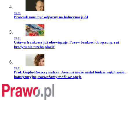
05:32
Przejdź do artykułu:
Prawnik musi być odporny na halucynacje AI
05:21
Przejdź do artykułu:
Ustawa frankowa już obowiązuje. Pozew bankowi doręczony, rat
kredytu nie trzeba płacić
05:21
Przejdź do artykułu:
Prof. Gajda-Roszczynialska: Asesura może nadal budzić wątpliwości
konstytucyjne, rozważamy możliwe opcje