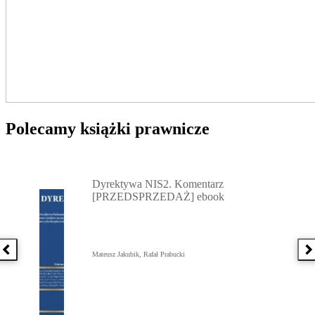
Polecamy książki prawnicze
Przejdź do: Dyrektywa NIS2. Komentarz [PRZEDSPRZEDAŻ] ebook,
Dyrektywa NIS2. Komentarz
[PRZEDSPRZEDAŻ] ebook
Poprzednia książka
N
Mateusz Jakubik, Rafał Prabucki