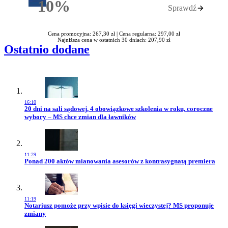
10%
Sprawdź
Rabatu
Cena promocyjna: 267,30 zł |
Cena regularna: 297,00 zł
Najniższa cena w ostatnich 30 dniach: 207,90 zł
Ostatnio dodane
16:10
Przejdź do artykułu:
20 dni na sali sądowej, 4 obowiązkowe szkolenia w roku, coroczne
wybory – MS chce zmian dla ławników
11:29
Przejdź do artykułu:
Ponad 200 aktów mianowania asesorów z kontrasygnatą premiera
11:19
Przejdź do artykułu:
Notariusz pomoże przy wpisie do księgi wieczystej? MS proponuje
zmiany