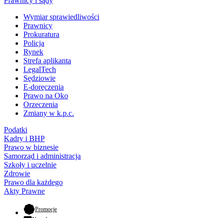
Prawnicy i sądy
Wymiar sprawiedliwości
Prawnicy
Prokuratura
Policja
Rynek
Strefa aplikanta
LegalTech
Sędziowie
E-doręczenia
Prawo na Oko
Orzeczenia
Zmiany w k.p.c.
Podatki
Kadry i BHP
Prawo w biznesie
Samorząd i administracja
Szkoły i uczelnie
Zdrowie
Prawo dla każdego
Akty Prawne
- otwiera się w nowej karcie
Promocje