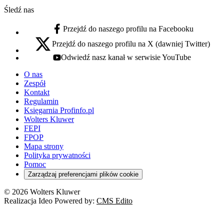
Śledź nas
Przejdź do naszego profilu na Facebooku
facebook - otwiera się w nowej karcie
Przejdź do naszego profilu na X (dawniej Twitter)
x - otwiera się w nowej karcie
Odwiedź nasz kanał w serwisie YouTube
youtube - otwiera się w nowej karcie
O nas
Zespół
Kontakt
Regulamin
Księgarnia Profinfo.pl
Wolters Kluwer
FEPI
FPOP
Mapa strony
Polityka prywatności
Pomoc
Zarządzaj preferencjami plików cookie
© 2026 Wolters Kluwer
Realizacja Ideo Powered by:
CMS Edito