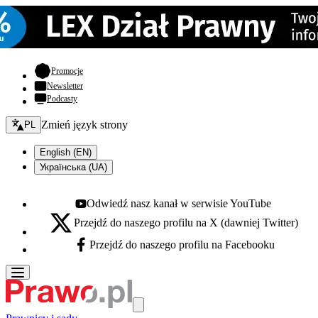
- otwiera się w nowej karcie
Promocje
Newsletter
Podcasty
Zmień język - bieżący:
Zmień język strony
PL
English (EN)
Українська (UA)
Odwiedź nasz kanał w serwisie YouTube
Youtube - otwiera się w nowej karcie
Przejdź do naszego profilu na X (dawniej Twitter)
X - otwiera się w nowej karcie
Przejdź do naszego profilu na Facebooku
Facebook - otwiera się w nowej karcie