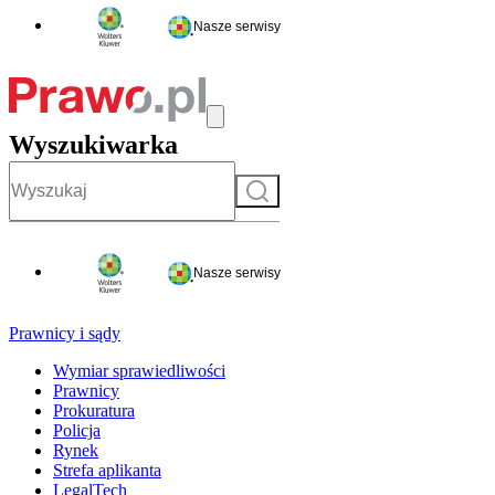
Nasze serwisy
Wyszukiwarka
Szukaj
Nasze serwisy
Prawnicy i sądy
Wymiar sprawiedliwości
Prawnicy
Prokuratura
Policja
Rynek
Strefa aplikanta
LegalTech