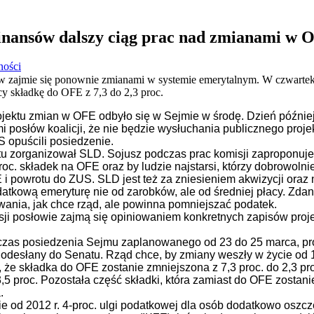
inansów dalszy ciąg prac nad zmianami w 
ności
 zajmie się ponownie zmianami w systemie emerytalnym. W czwartek
cy składkę do OFE z 7,3 do 2,3 proc.
ojektu zmian w OFE odbyło się w Sejmie w środę. Dzień późni
 posłów koalicji, że nie będzie wysłuchania publicznego proj
 opuścili posiedzenie.
u zorganizował SLD. Sojusz podczas prac komisji zaproponuje p
. składek na OFE oraz by ludzie najstarsi, którzy dobrowolnie z
 i powrotu do ZUS. SLD jest też za zniesieniem akwizycji oraz
tkową emeryturę nie od zarobków, ale od średniej płacy. Zda
nia, jak chce rząd, ale powinna pomniejszać podatek.
i posłowie zajmą się opiniowaniem konkretnych zapisów proje
as posiedzenia Sejmu zaplanowanego od 23 do 25 marca, proje
 odesłany do Senatu. Rząd chce, by zmiany weszły w życie od 1
, że składka do OFE zostanie zmniejszona z 7,3 proc. do 2,3 pr
3,5 proc. Pozostała część składki, która zamiast do OFE zostani
.
 od 2012 r. 4-proc. ulgi podatkowej dla osób dodatkowo oszcz