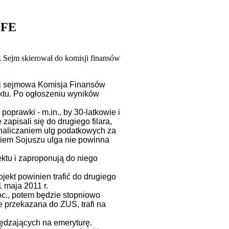
OFE
 Sejm skierował do komisji finansów
ej sejmowa Komisja Finansów
ektu. Po ogłoszeniu wyników
oprawki - m.in., by 30-latkowie i
apisali się do drugiego filara,
 naliczaniem ulg podatkowych za
niem Sojuszu ulga nie powinna
ktu i zaproponują do niego
kt powinien trafić do drugiego
 maja 2011 r.
oc., potem będzie stopniowo
e przekazana do ZUS, trafi na
ędzających na emeryturę.