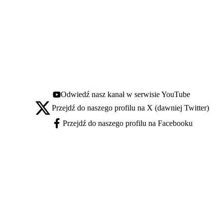
Odwiedź nasz kanał w serwisie YouTube
Youtube - otwiera się w nowej karcie
Przejdź do naszego profilu na X (dawniej Twitter)
X - otwiera się w nowej karcie
Przejdź do naszego profilu na Facebooku
Facebook - otwiera się w nowej karcie