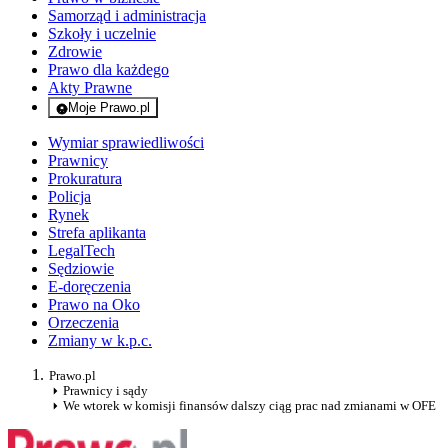
Samorząd i administracja
Szkoły i uczelnie
Zdrowie
Prawo dla każdego
Akty Prawne
Moje Prawo.pl
- rejestracja i logowanie do serwisu
Wymiar sprawiedliwości
Prawnicy
Prokuratura
Policja
Rynek
Strefa aplikanta
LegalTech
Sędziowie
E-doręczenia
Prawo na Oko
Orzeczenia
Zmiany w k.p.c.
Prawo.pl
Prawnicy i sądy
We wtorek w komisji finansów dalszy ciąg prac nad zmianami w OFE