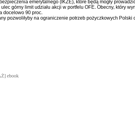
ezpieczenia emerytalnego (IKZE), które będą mogły prowadzić
ulec górny limit udziału akcji w portfelu OFE. Obecny, który w
 a docelowo 90 proc.
 pozwoliłyby na ograniczenie potrzeb pożyczkowych Polski do 
 Mateusz Jakubik, Rafał Prabucki - otwiera się w nowym oknie
Ż] ebook