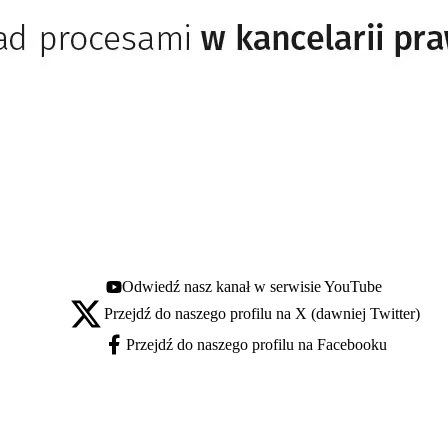
Odwiedź nasz kanał w serwisie YouTube
Youtube - otwiera się w nowej karcie
Przejdź do naszego profilu na X (dawniej Twitter)
X - otwiera się w nowej karcie
Przejdź do naszego profilu na Facebooku
Facebook - otwiera się w nowej karcie