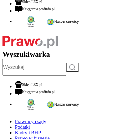
otwiera się w nowej karcie
Sklep LEX.pl
otwiera się w nowej karcie
Księgarnia profinfo.pl
Nasze serwisy
Wyszukiwarka
Szukaj
otwiera się w nowej karcie
Sklep LEX.pl
otwiera się w nowej karcie
Księgarnia profinfo.pl
Nasze serwisy
Prawnicy i sądy
Podatki
Kadry i BHP
Prawo w biznesie