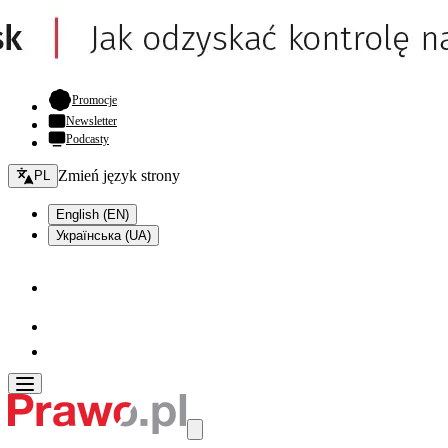
- otwiera się w nowej karcie
Promocje
Newsletter
Podcasty
Zmień język - bieżący:
Zmień język strony
PL
English (EN)
Українська (UA)