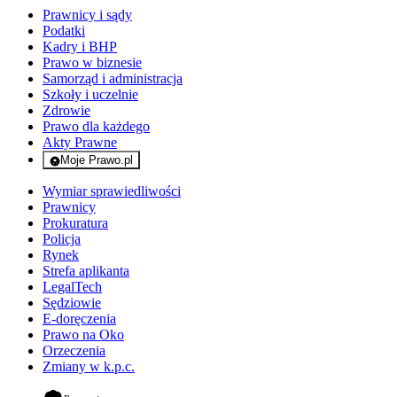
Prawnicy i sądy
Podatki
Kadry i BHP
Prawo w biznesie
Samorząd i administracja
Szkoły i uczelnie
Zdrowie
Prawo dla każdego
Akty Prawne
Moje Prawo.pl
- rejestracja i logowanie do serwisu
Wymiar sprawiedliwości
Prawnicy
Prokuratura
Policja
Rynek
Strefa aplikanta
LegalTech
Sędziowie
E-doręczenia
Prawo na Oko
Orzeczenia
Zmiany w k.p.c.