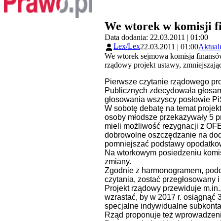
We wtorek w komisji f
Data dodania: 22.03.2011 | 01:00
Lex/Lex
22.03.2011 | 01:00
Aktual
We wtorek sejmowa komisja finansów
rządowy projekt ustawy, zmniejszają
Pierwsze czytanie rządowego pr
Publicznych zdecydowała głosami
głosowania wszyscy posłowie PiS
W sobotę debatę na temat projekt
osoby młodsze przekazywały 5 proc
mieli możliwość rezygnacji z OFE
dobrowolne oszczędzanie na doda
pomniejszać podstawy opodatkowa
Na wtorkowym posiedzeniu komisj
zmiany.
Zgodnie z harmonogramem, podcz
czytania, zostać przegłosowany i
Projekt rządowy przewiduje m.in.
wzrastać, by w 2017 r. osiągnąć 
specjalne indywidualne subkonta
Rząd proponuje też wprowadzenie