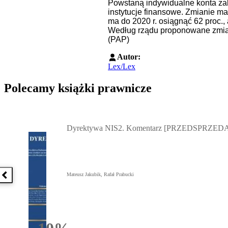
Powstaną indywidualne konta zab
instytucje finansowe. Zmianie ma 
ma do 2020 r. osiągnąć 62 proc.,
Według rządu proponowane zmiany
(PAP)
Autor:
Lex/Lex
Polecamy książki prawnicze
Przejdź do: Dyrektywa NIS2. Komentarz [PRZEDSPRZEDAŻ] ebook,
Dyrektywa NIS2. Komentarz [PRZEDSPRZEDA
Mateusz Jakubik, Rafał Prabucki
Poprzednia książka