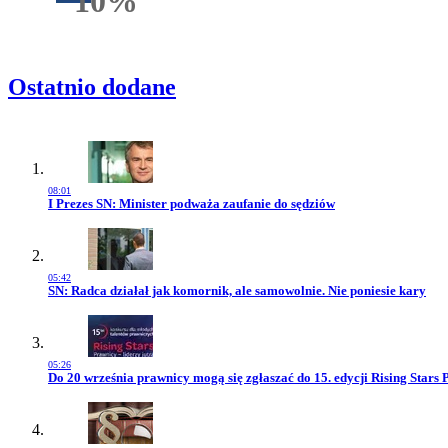
10%
Rabatu
Ostatnio dodane
08:01
Przejdź do artykułu:
I Prezes SN: Minister podważa zaufanie do sędziów
05:42
Przejdź do artykułu:
SN: Radca działał jak komornik, ale samowolnie. Nie poniesie kary
05:26
Przejdź do artykułu:
Do 20 września prawnicy mogą się zgłaszać do 15. edycji Rising Stars 