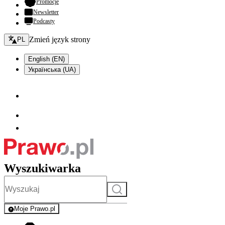
- otwiera się w nowej karcie
Promocje
Newsletter
Podcasty
Zmień język - bieżący:
Zmień język strony
PL
English (EN)
Українська (UA)
Wyszukiwarka
Szukaj
Moje Prawo.pl
- rejestracja i logowanie do serwisu