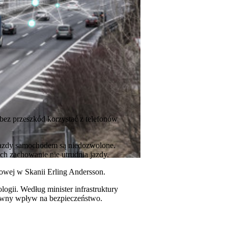
bez przeszkód korzystać z telefonów
jazdy samochodem są niedozwolone.
h zachowanie nie utrudnia jazdy.
gowej w Skanii Erling Andersson.
gii. Według minister infrastruktury
tywny wpływ na bezpieczeństwo.