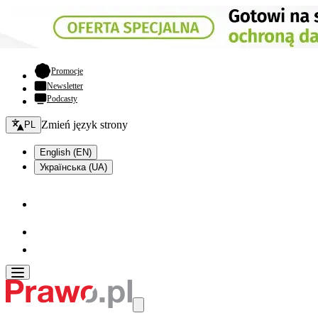
- otwiera się w nowej karcie
Promocje
Newsletter
Podcasty
Zmień język - bieżący:
Zmień język strony
PL
English (EN)
Українська (UA)