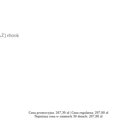
 Mateusz Jakubik, Rafał Prabucki - otwiera się w nowym oknie
Ż] ebook
Cena promocyjna: 267,30 zł |
Cena regularna: 297,00 zł
Najniższa cena w ostatnich 30 dniach: 207,90 zł