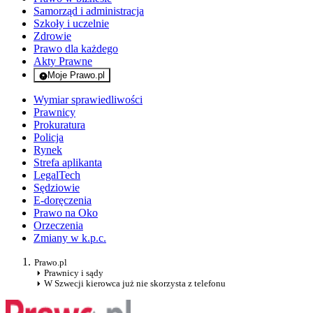
Samorząd i administracja
Szkoły i uczelnie
Zdrowie
Prawo dla każdego
Akty Prawne
Moje Prawo.pl
- rejestracja i logowanie do serwisu
Wymiar sprawiedliwości
Prawnicy
Prokuratura
Policja
Rynek
Strefa aplikanta
LegalTech
Sędziowie
E-doręczenia
Prawo na Oko
Orzeczenia
Zmiany w k.p.c.
Prawo.pl
Prawnicy i sądy
W Szwecji kierowca już nie skorzysta z telefonu