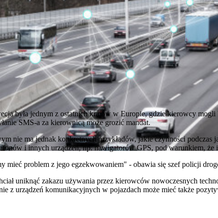
ecja była jednym z ostatnich krajów w Europie, gdzie kierowcy mogli 
łanie SMS-a za kierownicą może grozić mandat.
ym nie ma jednak konkretnych przykładów, jakie czynności podczas 
efonów i innych urządzeń, np. nawigatorów GPS, pod warunkiem, że ic
my mieć problem z jego egzekwowaniem" - obawia się szef policji dro
chciał uniknąć zakazu używania przez kierowców nowoczesnych technolo
anie z urządzeń komunikacyjnych w pojazdach może mieć także pozy