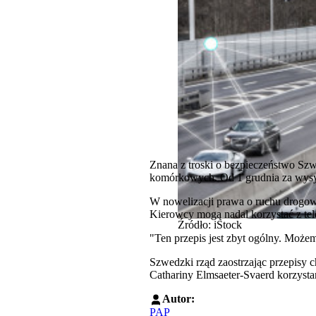
Znana z troski o bezpieczeństwo Szw
komórkowych. Od 1 grudnia za wysy
W nowelizacji prawa o ruchu drogow
Kierowcy mogą nadal korzystać z tel
Źródło: iStock
"Ten przepis jest zbyt ogólny. Może
Szwedzki rząd zaostrzając przepisy 
Cathariny Elmsaeter-Svaerd korzyst
Autor:
PAP