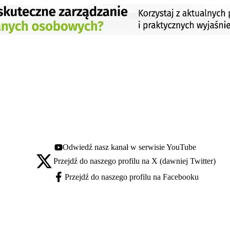
Odwiedź nasz kanał w serwisie YouTube
Youtube - otwiera się w nowej karcie
Przejdź do naszego profilu na X (dawniej Twitter)
X - otwiera się w nowej karcie
Przejdź do naszego profilu na Facebooku
Facebook - otwiera się w nowej karcie