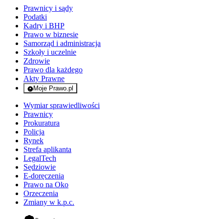
Prawnicy i sądy
Podatki
Kadry i BHP
Prawo w biznesie
Samorząd i administracja
Szkoły i uczelnie
Zdrowie
Prawo dla każdego
Akty Prawne
Moje Prawo.pl
- rejestracja i logowanie do serwisu
Wymiar sprawiedliwości
Prawnicy
Prokuratura
Policja
Rynek
Strefa aplikanta
LegalTech
Sędziowie
E-doręczenia
Prawo na Oko
Orzeczenia
Zmiany w k.p.c.