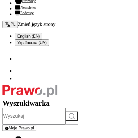
- otwiera się w nowej karcie
Promocje
Newsletter
Podcasty
Zmień język - bieżący:
Zmień język strony
PL
English (EN)
Українська (UA)
Wyszukiwarka
Szukaj
Moje Prawo.pl
- rejestracja i logowanie do serwisu