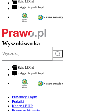
otwiera się w nowej karcie
Sklep LEX.pl
otwiera się w nowej karcie
Księgarnia profinfo.pl
Nasze serwisy
Wyszukiwarka
Szukaj
otwiera się w nowej karcie
Sklep LEX.pl
otwiera się w nowej karcie
Księgarnia profinfo.pl
Nasze serwisy
Prawnicy i sądy
Podatki
Kadry i BHP
Prawo w biznesie