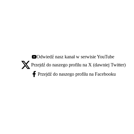
Odwiedź nasz kanał w serwisie YouTube
Youtube - otwiera się w nowej karcie
Przejdź do naszego profilu na X (dawniej Twitter)
X - otwiera się w nowej karcie
Przejdź do naszego profilu na Facebooku
Facebook - otwiera się w nowej karcie