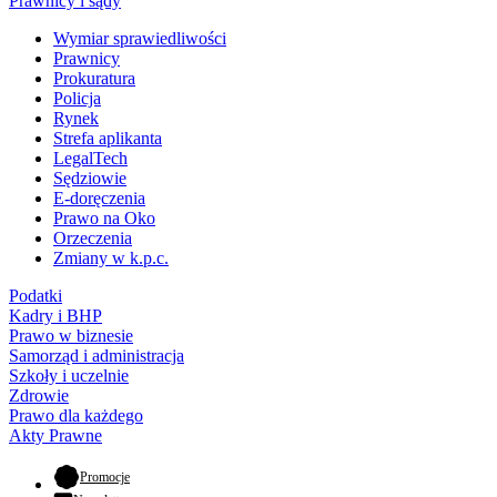
Prawnicy i sądy
Wymiar sprawiedliwości
Prawnicy
Prokuratura
Policja
Rynek
Strefa aplikanta
LegalTech
Sędziowie
E-doręczenia
Prawo na Oko
Orzeczenia
Zmiany w k.p.c.
Podatki
Kadry i BHP
Prawo w biznesie
Samorząd i administracja
Szkoły i uczelnie
Zdrowie
Prawo dla każdego
Akty Prawne
- otwiera się w nowej karcie
Promocje