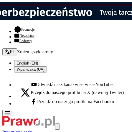
- otwiera się w nowej karcie
Promocje
Newsletter
Podcasty
Zmień język - bieżący:
Zmień język strony
PL
English (EN)
Українська (UA)
Odwiedź nasz kanał w serwisie YouTube
Youtube - otwiera się w nowej karcie
Przejdź do naszego profilu na X (dawniej Twitter)
X - otwiera się w nowej karcie
Przejdź do naszego profilu na Facebooku
Facebook - otwiera się w nowej karcie