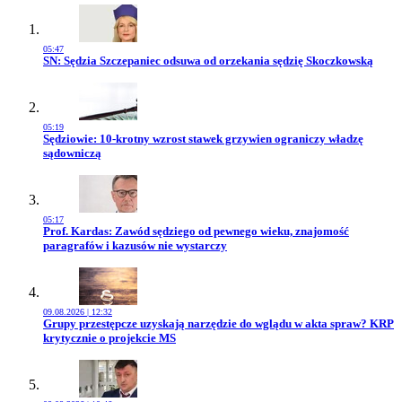
05:47
Przejdź do artykułu:
SN: Sędzia Szczepaniec odsuwa od orzekania sędzię Skoczkowską
05:19
Przejdź do artykułu:
Sędziowie: 10-krotny wzrost stawek grzywien ograniczy władzę
sądowniczą
05:17
Przejdź do artykułu:
Prof. Kardas: Zawód sędziego od pewnego wieku, znajomość
paragrafów i kazusów nie wystarczy
09.08.2026 | 12:32
Przejdź do artykułu:
Grupy przestępcze uzyskają narzędzie do wglądu w akta spraw? KRP
krytycznie o projekcie MS