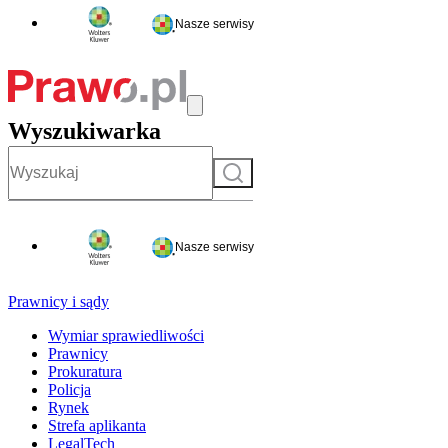
Nasze serwisy
Wyszukiwarka
Szukaj
Nasze serwisy
Prawnicy i sądy
Wymiar sprawiedliwości
Prawnicy
Prokuratura
Policja
Rynek
Strefa aplikanta
LegalTech