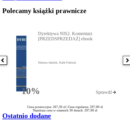
Polecamy książki prawnicze
Przejdź do: Dyrektywa NIS2. Komentarz [PRZEDSPRZEDAŻ] ebook,
Dyrektywa NIS2. Komentarz
[PRZEDSPRZEDAŻ] ebook
Poprzednia książka
N
Mateusz Jakubik, Rafał Prabucki
10%
Sprawdź
Rabatu
Cena promocyjna: 267,30 zł |
Cena regularna: 297,00 zł
Najniższa cena w ostatnich 30 dniach: 207,90 zł
Ostatnio dodane