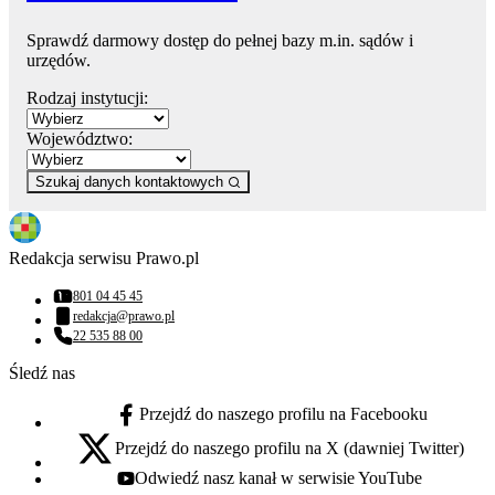
Sprawdź darmowy dostęp do pełnej bazy m.in. sądów i
urzędów.
Rodzaj instytucji:
Województwo:
Szukaj danych kontaktowych
Redakcja serwisu Prawo.pl
801 04 45 45
Numer telefonu:
redakcja@prawo.pl
Adres email:
22 535 88 00
Numer telefonu:
Śledź nas
Przejdź do naszego profilu na Facebooku
facebook - otwiera się w nowej karcie
Przejdź do naszego profilu na X (dawniej Twitter)
x - otwiera się w nowej karcie
Odwiedź nasz kanał w serwisie YouTube
youtube - otwiera się w nowej karcie