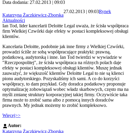
Data dodania: 27.02.2013 | 09:03
27.02.2013 | 09:03
Rynek
Katarzyna Żaczkiewicz-Zborska
Aktualności
Ian Tod, lider kancelarii Deloitte Legal uważa, że ścisła współpraca
firm Wielkiej Czwórki daje efekty w postaci kompleksowej obsługi
klientów.
Kancelaria Deloitte, podobnie jak inne firmy z Wielkiej Czwórki,
prowadzi ściśle ze sobą współpracujące praktyki: prawną,
podatkową, audytorską i inne. Ian Tod twierdzi w wywiadzie w
"Rzeczpospolitej", że ścisła współpraca na różnych polach daje
efekty w postaci kompleksowej obsługi klientów. Muszę jednak
zauważyć, że większość klientów Deloitte Legal to nie są klienci
pionu audytorskiego. Pozyskaliśmy ich sami. A co do korzyści
współpracy, to dam przykład. Gdy doradca podatkowy proponuje
optymalizację zobowiązań wobec władz skarbowych, często ma na
myśli zmianę struktury korporacyjnej takiej firmy. Oczywiście taka
firma może to zrobić sama albo z pomocą innych doradców
prawnych. My jednak możemy to zrobić kompleksowo.
Więcej>>
Autor:
Katarzyna Żaczkiewicz-Zborska