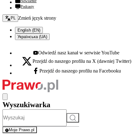
Newsletter
Podcasty
Zmień język - bieżący:
Zmień język strony
PL
English (EN)
Українська (UA)
Odwiedź nasz kanał w serwisie YouTube
Youtube - otwiera się w nowej karcie
Przejdź do naszego profilu na X (dawniej Twitter)
X - otwiera się w nowej karcie
Przejdź do naszego profilu na Facebooku
Facebook - otwiera się w nowej karcie
Wyszukiwarka
Szukaj
Moje Prawo.pl
- rejestracja i logowanie do serwisu