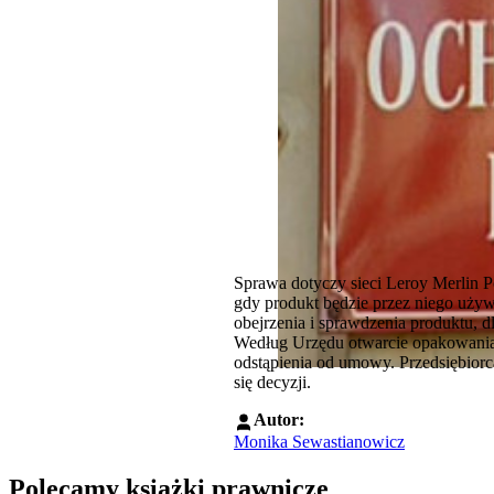
Sprawa dotyczy sieci Leroy Merlin Po
gdy produkt będzie przez niego używ
obejrzenia i sprawdzenia produktu, d
Według Urzędu otwarcie opakowania,
odstąpienia od umowy. Przedsiębior
się decyzji.
Autor:
Monika Sewastianowicz
Polecamy książki prawnicze