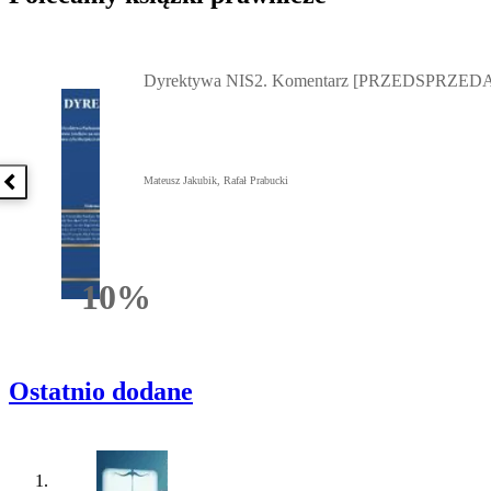
Przejdź do: Dyrektywa NIS2. Komentarz [PRZEDSPRZEDAŻ] ebook,
Dyrektywa NIS2. Komentarz [PRZEDSPRZEDA
Mateusz Jakubik, Rafał Prabucki
Poprzednia książka
10%
Rabatu
Ostatnio dodane