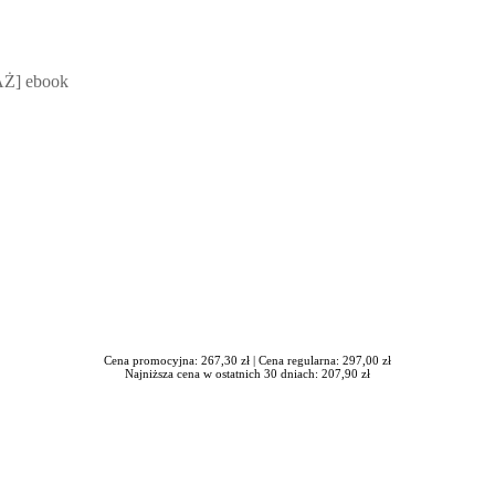
 Mateusz Jakubik, Rafał Prabucki - otwiera się w nowym oknie
Ż] ebook
Cena promocyjna: 267,30 zł |
Cena regularna: 297,00 zł
Najniższa cena w ostatnich 30 dniach: 207,90 zł