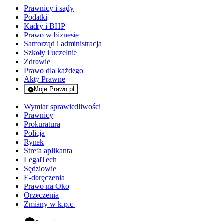
Prawnicy i sądy
Podatki
Kadry i BHP
Prawo w biznesie
Samorząd i administracja
Szkoły i uczelnie
Zdrowie
Prawo dla każdego
Akty Prawne
Moje Prawo.pl
- rejestracja i logowanie do serwisu
Wymiar sprawiedliwości
Prawnicy
Prokuratura
Policja
Rynek
Strefa aplikanta
LegalTech
Sędziowie
E-doręczenia
Prawo na Oko
Orzeczenia
Zmiany w k.p.c.