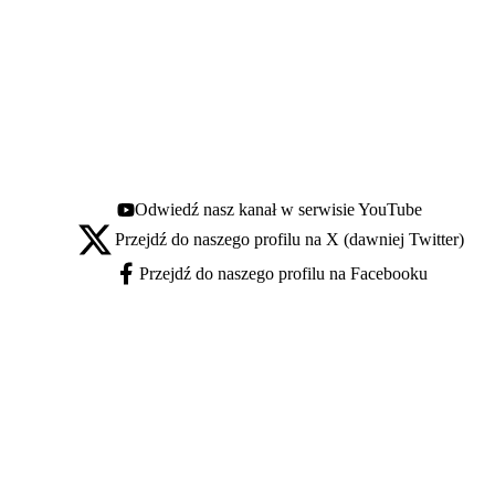
Odwiedź nasz kanał w serwisie YouTube
Youtube - otwiera się w nowej karcie
Przejdź do naszego profilu na X (dawniej Twitter)
X - otwiera się w nowej karcie
Przejdź do naszego profilu na Facebooku
Facebook - otwiera się w nowej karcie