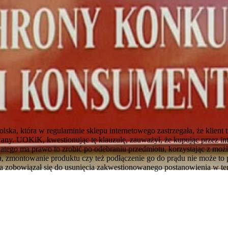
lska, która w regulaminie sklepu internetowego zastrzegała, że klient
any. UOKiK, kwestionując tę klauzulę, zauważył, że kupując przez in
latego ma prawo to zrobić po odebraniu przedmiotu, korzystając z moż
 zmontowanie produktu czy też podłączenie go do prądu nie może to
ca zobowiązał się do usunięcia zakwestionowanego postanowienia w t