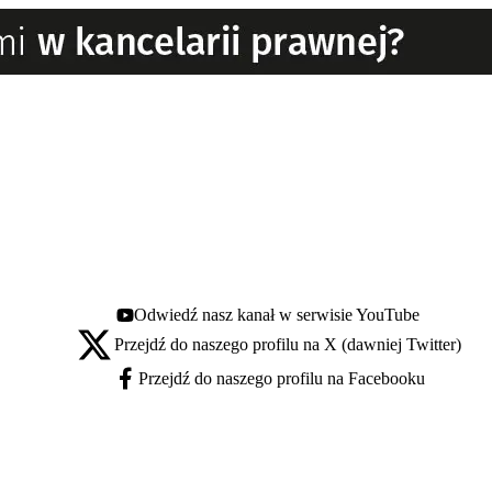
Odwiedź nasz kanał w serwisie YouTube
Youtube - otwiera się w nowej karcie
Przejdź do naszego profilu na X (dawniej Twitter)
X - otwiera się w nowej karcie
Przejdź do naszego profilu na Facebooku
Facebook - otwiera się w nowej karcie