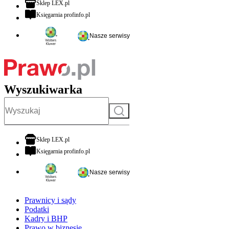
otwiera się w nowej karcie
Sklep LEX.pl
otwiera się w nowej karcie
Księgarnia profinfo.pl
Nasze serwisy
Wyszukiwarka
Szukaj
otwiera się w nowej karcie
Sklep LEX.pl
otwiera się w nowej karcie
Księgarnia profinfo.pl
Nasze serwisy
Prawnicy i sądy
Podatki
Kadry i BHP
Prawo w biznesie