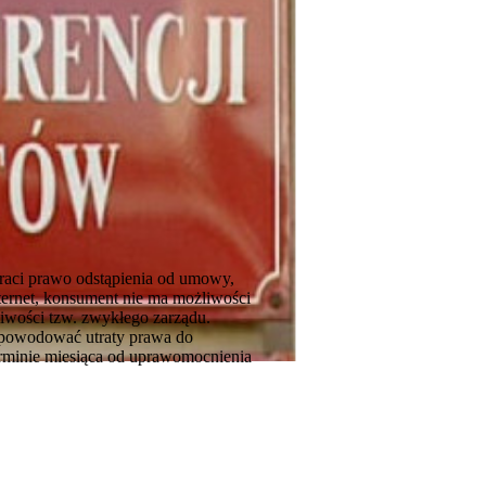
 traci prawo odstąpienia od umowy,
ternet, konsument nie ma możliwości
liwości tzw. zwykłego zarządu.
 powodować utraty prawa do
erminie miesiąca od uprawomocnienia