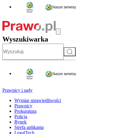
Nasze serwisy
Wyszukiwarka
Szukaj
Nasze serwisy
Prawnicy i sądy
Wymiar sprawiedliwości
Prawnicy
Prokuratura
Policja
Rynek
Strefa aplikanta
LegalTech