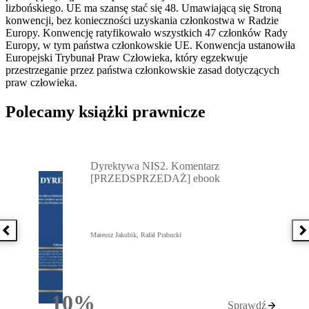
lizbońskiego. UE ma szansę stać się 48. Umawiającą się Stroną
konwencji, bez konieczności uzyskania członkostwa w Radzie
Europy. Konwencję ratyfikowało wszystkich 47 członków Rady
Europy, w tym państwa członkowskie UE. Konwencja ustanowiła
Europejski Trybunał Praw Człowieka, który egzekwuje
przestrzeganie przez państwa członkowskie zasad dotyczących
praw człowieka.
Polecamy książki prawnicze
Przejdź do: Dyrektywa NIS2. Komentarz [PRZEDSPRZEDAŻ] ebook,
Dyrektywa NIS2. Komentarz
[PRZEDSPRZEDAŻ] ebook
Poprzednia książka
N
Mateusz Jakubik, Rafał Prabucki
10%
Sprawdź