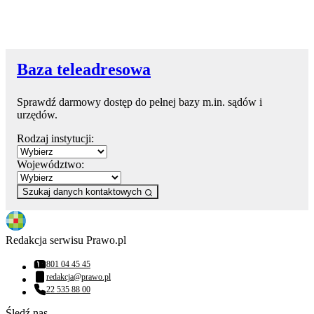
Baza teleadresowa
Sprawdź darmowy dostęp do pełnej bazy m.in. sądów i
urzędów.
Rodzaj instytucji:
Województwo:
Szukaj danych kontaktowych
Redakcja serwisu Prawo.pl
801 04 45 45
Numer telefonu:
redakcja@prawo.pl
Adres email:
22 535 88 00
Numer telefonu:
Śledź nas