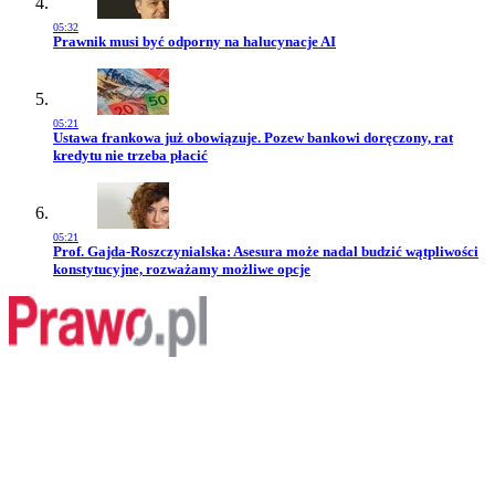
05:32
Przejdź do artykułu:
Prawnik musi być odporny na halucynacje AI
05:21
Przejdź do artykułu:
Ustawa frankowa już obowiązuje. Pozew bankowi doręczony, rat
kredytu nie trzeba płacić
05:21
Przejdź do artykułu:
Prof. Gajda-Roszczynialska: Asesura może nadal budzić wątpliwości
konstytucyjne, rozważamy możliwe opcje