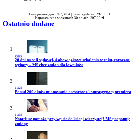
Rabatu
Cena promocyjna: 267,30 zł |
Cena regularna: 297,00 zł
Najniższa cena w ostatnich 30 dniach: 207,90 zł
Ostatnio dodane
16:10
Przejdź do artykułu:
20 dni na sali sądowej, 4 obowiązkowe szkolenia w roku, coroczne
wybory – MS chce zmian dla ławników
11:29
Przejdź do artykułu:
Ponad 200 aktów mianowania asesorów z kontrasygnatą premiera
11:19
Przejdź do artykułu:
Notariusz pomoże przy wpisie do księgi wieczystej? MS proponuje
zmiany