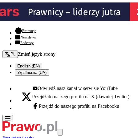
- otwiera się w nowej karcie
Promocje
Newsletter
Podcasty
Zmień język - bieżący:
Zmień język strony
PL
English (EN)
Українська (UA)
Odwiedź nasz kanał w serwisie YouTube
Youtube - otwiera się w nowej karcie
Przejdź do naszego profilu na X (dawniej Twitter)
X - otwiera się w nowej karcie
Przejdź do naszego profilu na Facebooku
Facebook - otwiera się w nowej karcie