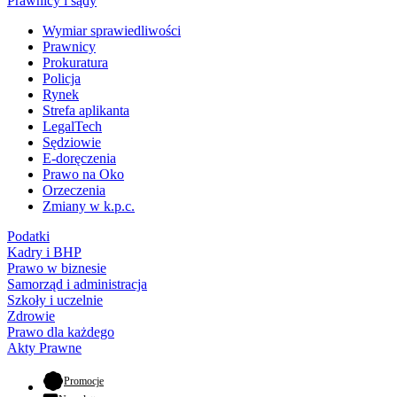
Prawnicy i sądy
Wymiar sprawiedliwości
Prawnicy
Prokuratura
Policja
Rynek
Strefa aplikanta
LegalTech
Sędziowie
E-doręczenia
Prawo na Oko
Orzeczenia
Zmiany w k.p.c.
Podatki
Kadry i BHP
Prawo w biznesie
Samorząd i administracja
Szkoły i uczelnie
Zdrowie
Prawo dla każdego
Akty Prawne
- otwiera się w nowej karcie
Promocje