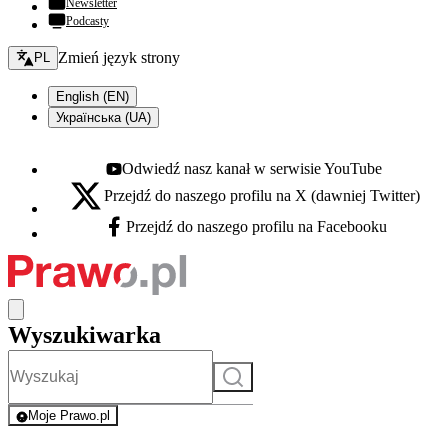
Newsletter
Podcasty
Zmień język - bieżący:
Zmień język strony
PL
English (EN)
Українська (UA)
Odwiedź nasz kanał w serwisie YouTube
Youtube - otwiera się w nowej karcie
Przejdź do naszego profilu na X (dawniej Twitter)
X - otwiera się w nowej karcie
Przejdź do naszego profilu na Facebooku
Facebook - otwiera się w nowej karcie
Wyszukiwarka
Szukaj
Moje Prawo.pl
- rejestracja i logowanie do serwisu