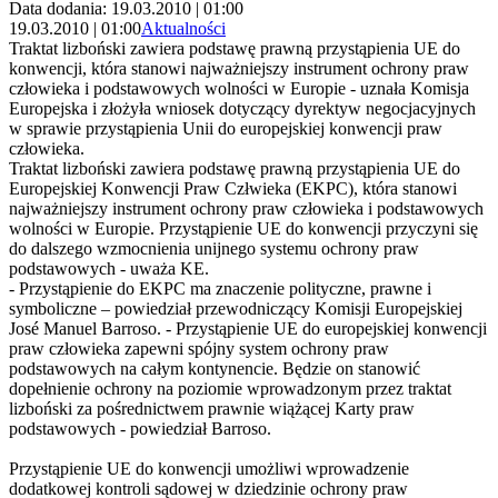
Data dodania: 19.03.2010 | 01:00
19.03.2010 | 01:00
Aktualności
Traktat lizboński zawiera podstawę prawną przystąpienia UE do
konwencji, która stanowi najważniejszy instrument ochrony praw
człowieka i podstawowych wolności w Europie - uznała Komisja
Europejska i złożyła wniosek dotyczący dyrektyw negocjacyjnych
w sprawie przystąpienia Unii do europejskiej konwencji praw
człowieka.
Traktat lizboński zawiera podstawę prawną przystąpienia UE do
Europejskiej Konwencji Praw Człwieka (EKPC), która stanowi
najważniejszy instrument ochrony praw człowieka i podstawowych
wolności w Europie. Przystąpienie UE do konwencji przyczyni się
do dalszego wzmocnienia unijnego systemu ochrony praw
podstawowych - uważa KE.
- Przystąpienie do EKPC ma znaczenie polityczne, prawne i
symboliczne – powiedział przewodniczący Komisji Europejskiej
José Manuel Barroso. - Przystąpienie UE do europejskiej konwencji
praw człowieka zapewni spójny system ochrony praw
podstawowych na całym kontynencie. Będzie on stanowić
dopełnienie ochrony na poziomie wprowadzonym przez traktat
lizboński za pośrednictwem prawnie wiążącej Karty praw
podstawowych - powiedział Barroso.
Przystąpienie UE do konwencji umożliwi wprowadzenie
dodatkowej kontroli sądowej w dziedzinie ochrony praw