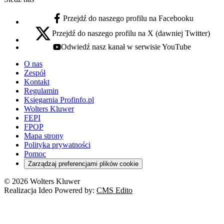
Przejdź do naszego profilu na Facebooku
facebook - otwiera się w nowej karcie
Przejdź do naszego profilu na X (dawniej Twitter)
x - otwiera się w nowej karcie
Odwiedź nasz kanał w serwisie YouTube
youtube - otwiera się w nowej karcie
O nas
Zespół
Kontakt
Regulamin
Księgarnia Profinfo.pl
Wolters Kluwer
FEPI
FPOP
Mapa strony
Polityka prywatności
Pomoc
Zarządzaj preferencjami plików cookie
© 2026 Wolters Kluwer
Realizacja Ideo Powered by:
CMS Edito