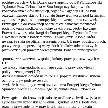
podstawowych w UE. Dzięki przystąpieniu do EKPC Europejski
Trybunał Praw Człowieka w Strasburgu uzyska prawo do
kontrolowania aktów instytucji, organów i agencji UE, w tym
orzeczeń Europejskiego Trybunału Sprawiedliwości, pod kątem ich
zgodności z przepisami europejskiej konwencji praw człowieka.
Przystąpienie do konwencji będzie także oznaczać możliwość
podejmowania środków odwoławczych przez osoby fizyczne.
Prawo do wniesienia skargi do Europejskiego Trybunału Praw
Człowieka będzie bowiem przysługiwać każdej osobie, która
uważa, że stała się ofiarą naruszenia przez UE praw podstawowych,
po wyczerpaniu przez nią wszystkich środków odwoławczych
przewidzianych prawem wewnętrznym. Ponadto przystąpienie:
-pomoże w stworzeniu wspólnej kultury praw podstawowych w
UE;
-zwiększy wiarygodność unijnego systemu praw człowieka i
polityki zewnętrznej UE;
-będzie stanowić dowód na to, że UE popiera strasburski system
ochrony praw podstawowych;
-wykaże harmonijny rozwój orzecznictwa Europejskiego Trybunału
Sprawiedliwości i Europejskiego Trybunału Praw Człowieka.
Przystąpienie do konwencji stało się możliwe z chwilą wejścia w
życie traktatu lizbońskiego w dniu 1 grudnia 2009 r. Podstawą
prawną przystąpienia w prawie UE jest art. 6 ust. 2 traktatu