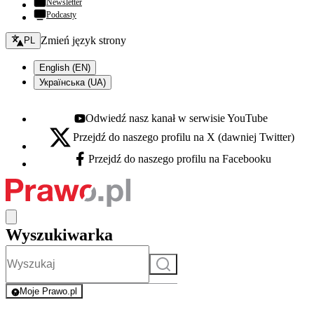
Newsletter
Podcasty
Zmień język - bieżący:
Zmień język strony
PL
English (EN)
Українська (UA)
Odwiedź nasz kanał w serwisie YouTube
Youtube - otwiera się w nowej karcie
Przejdź do naszego profilu na X (dawniej Twitter)
X - otwiera się w nowej karcie
Przejdź do naszego profilu na Facebooku
Facebook - otwiera się w nowej karcie
Wyszukiwarka
Szukaj
Moje Prawo.pl
- rejestracja i logowanie do serwisu