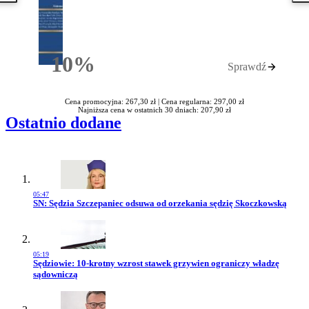
10%
Sprawdź
Rabatu
Cena promocyjna: 267,30 zł |
Cena regularna: 297,00 zł
Najniższa cena w ostatnich 30 dniach: 207,90 zł
Ostatnio dodane
05:47
Przejdź do artykułu:
SN: Sędzia Szczepaniec odsuwa od orzekania sędzię Skoczkowską
05:19
Przejdź do artykułu:
Sędziowie: 10-krotny wzrost stawek grzywien ograniczy władzę
sądowniczą