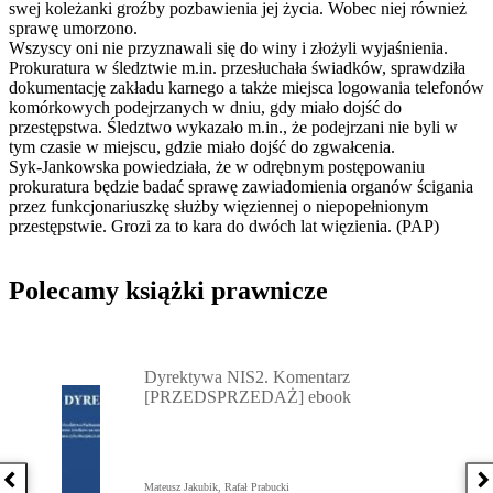
swej koleżanki groźby pozbawienia jej życia. Wobec niej również
sprawę umorzono.
Wszyscy oni nie przyznawali się do winy i złożyli wyjaśnienia.
Prokuratura w śledztwie m.in. przesłuchała świadków, sprawdziła
dokumentację zakładu karnego a także miejsca logowania telefonów
komórkowych podejrzanych w dniu, gdy miało dojść do
przestępstwa. Śledztwo wykazało m.in., że podejrzani nie byli w
tym czasie w miejscu, gdzie miało dojść do zgwałcenia.
Syk-Jankowska powiedziała, że w odrębnym postępowaniu
prokuratura będzie badać sprawę zawiadomienia organów ścigania
przez funkcjonariuszkę służby więziennej o niepopełnionym
przestępstwie. Grozi za to kara do dwóch lat więzienia. (PAP)
Polecamy książki prawnicze
Przejdź do: Dyrektywa NIS2. Komentarz [PRZEDSPRZEDAŻ] ebook,
Dyrektywa NIS2. Komentarz
[PRZEDSPRZEDAŻ] ebook
Poprzednia książka
N
Mateusz Jakubik, Rafał Prabucki