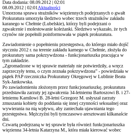
Data dodania: 08.09.2012 | 02:01
08.09.2012 | 02:01
Aktualności
Umorzona sprawa strażników więziennych podejrzanych o gwałt
Prokuratura umorzyła śledztwo wobec trzech strażników zakładu
karanego w Chełmie (Lubelskie), którzy byli podejrzani o
zgwałcenie i molestowanie koleżanki. Śledztwo wykazało, że tych
czynów nie popełnili poinformowała w piątek prokuratura.
Zawiadomienie o popełnieniu przestępstwa, do którego miało dojść
styczniu 2012 r. na terenie zakładu karnego w Chełmie, złożyła do
prokuratury sama pokrzywdzona - funkcjonariuszka pracująca w
tym zakładzie.
„Zgromadzone w tej sprawie materiały nie potwierdziły, a wręcz
zaprzeczyły temu, o czym zeznała pokrzywdzona” - powiedziała w
piątek PAP rzeczniczka Prokuratury Okręgowej w Lublinie Beata
Syk-Jankowska.
Po zawiadomieniu złożonym przez funkcjonariuszkę, prokuratura
przedstawiła zarzuty jej zgwałcenia 34-letniemu Bartoszowi B. i 27-
letniemu Kamilowi B. 28-letni Grzegorz M. usłyszał zarzuty
zmuszania kobiety do poddania się innej czynności seksualnej oraz
wywierania na nią wpływu, aby zaniechała ujawniania tego
przestępstwa. Mężczyźni byli tymczasowo aresztowani kilkanaście
dni.
Czwartą podejrzaną w tej sprawie była również funkcjonariuszka
więzienna 34-letnia Katarzyna M., która miała kierować wobec