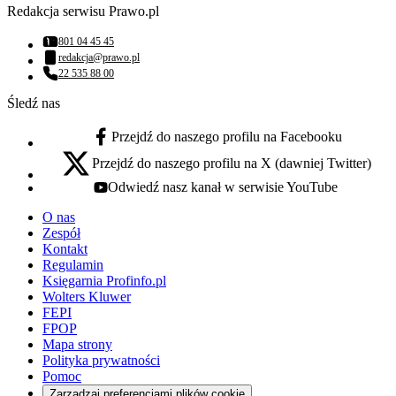
Redakcja serwisu Prawo.pl
801 04 45 45
Numer telefonu:
redakcja@prawo.pl
Adres email:
22 535 88 00
Numer telefonu:
Śledź nas
Przejdź do naszego profilu na Facebooku
facebook - otwiera się w nowej karcie
Przejdź do naszego profilu na X (dawniej Twitter)
x - otwiera się w nowej karcie
Odwiedź nasz kanał w serwisie YouTube
youtube - otwiera się w nowej karcie
O nas
Zespół
Kontakt
Regulamin
Księgarnia Profinfo.pl
Wolters Kluwer
FEPI
FPOP
Mapa strony
Polityka prywatności
Pomoc
Zarządzaj preferencjami plików cookie