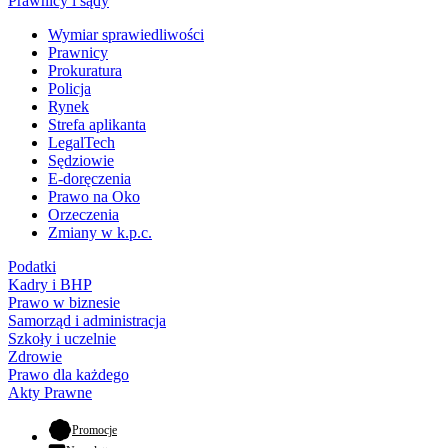
Prawnicy i sądy
Wymiar sprawiedliwości
Prawnicy
Prokuratura
Policja
Rynek
Strefa aplikanta
LegalTech
Sędziowie
E-doręczenia
Prawo na Oko
Orzeczenia
Zmiany w k.p.c.
Podatki
Kadry i BHP
Prawo w biznesie
Samorząd i administracja
Szkoły i uczelnie
Zdrowie
Prawo dla każdego
Akty Prawne
- otwiera się w nowej karcie
Promocje