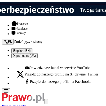
- otwiera się w nowej karcie
Promocje
Newsletter
Podcasty
Zmień język - bieżący:
Zmień język strony
PL
English (EN)
Українська (UA)
Odwiedź nasz kanał w serwisie YouTube
Youtube - otwiera się w nowej karcie
Przejdź do naszego profilu na X (dawniej Twitter)
X - otwiera się w nowej karcie
Przejdź do naszego profilu na Facebooku
Facebook - otwiera się w nowej karcie