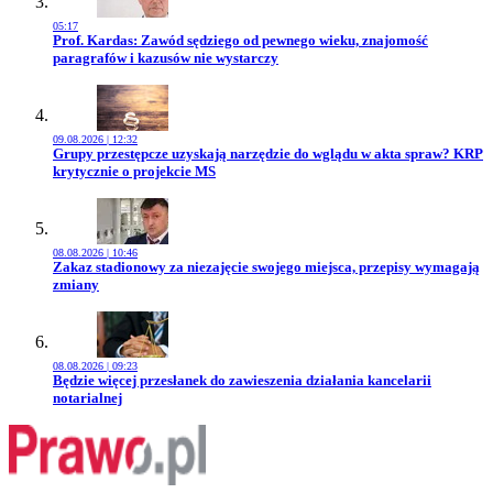
05:17
Przejdź do artykułu:
Prof. Kardas: Zawód sędziego od pewnego wieku, znajomość
paragrafów i kazusów nie wystarczy
09.08.2026 | 12:32
Przejdź do artykułu:
Grupy przestępcze uzyskają narzędzie do wglądu w akta spraw? KRP
krytycznie o projekcie MS
08.08.2026 | 10:46
Przejdź do artykułu:
Zakaz stadionowy za niezajęcie swojego miejsca, przepisy wymagają
zmiany
08.08.2026 | 09:23
Przejdź do artykułu:
Będzie więcej przesłanek do zawieszenia działania kancelarii
notarialnej