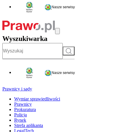
Nasze serwisy
Wyszukiwarka
Szukaj
Nasze serwisy
Prawnicy i sądy
Wymiar sprawiedliwości
Prawnicy
Prokuratura
Policja
Rynek
Strefa aplikanta
LegalTech