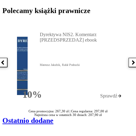
Polecamy książki prawnicze
Przejdź do: Dyrektywa NIS2. Komentarz [PRZEDSPRZEDAŻ] ebook,
Dyrektywa NIS2. Komentarz
[PRZEDSPRZEDAŻ] ebook
Poprzednia książka
N
Mateusz Jakubik, Rafał Prabucki
10%
Sprawdź
Rabatu
Cena promocyjna: 267,30 zł |
Cena regularna: 297,00 zł
Najniższa cena w ostatnich 30 dniach: 207,90 zł
Ostatnio dodane