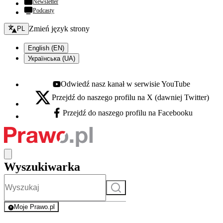
Newsletter
Podcasty
Zmień język - bieżący:
Zmień język strony
PL
English (EN)
Українська (UA)
Odwiedź nasz kanał w serwisie YouTube
Youtube - otwiera się w nowej karcie
Przejdź do naszego profilu na X (dawniej Twitter)
X - otwiera się w nowej karcie
Przejdź do naszego profilu na Facebooku
Facebook - otwiera się w nowej karcie
Wyszukiwarka
Szukaj
Moje Prawo.pl
- rejestracja i logowanie do serwisu