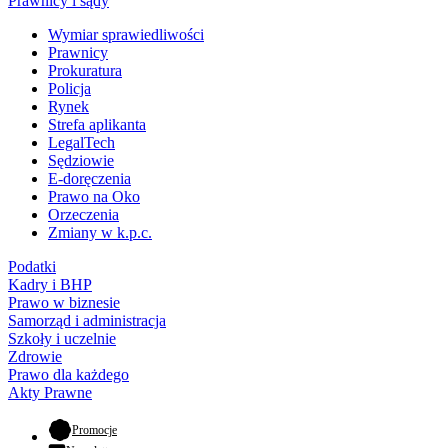
Prawnicy i sądy
Wymiar sprawiedliwości
Prawnicy
Prokuratura
Policja
Rynek
Strefa aplikanta
LegalTech
Sędziowie
E-doręczenia
Prawo na Oko
Orzeczenia
Zmiany w k.p.c.
Podatki
Kadry i BHP
Prawo w biznesie
Samorząd i administracja
Szkoły i uczelnie
Zdrowie
Prawo dla każdego
Akty Prawne
- otwiera się w nowej karcie
Promocje