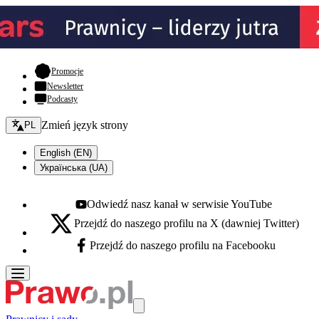
- otwiera się w nowej karcie
Promocje
Newsletter
Podcasty
Zmień język - bieżący:
Zmień język strony
PL
English (EN)
Українська (UA)
Odwiedź nasz kanał w serwisie YouTube
Youtube - otwiera się w nowej karcie
Przejdź do naszego profilu na X (dawniej Twitter)
X - otwiera się w nowej karcie
Przejdź do naszego profilu na Facebooku
Facebook - otwiera się w nowej karcie