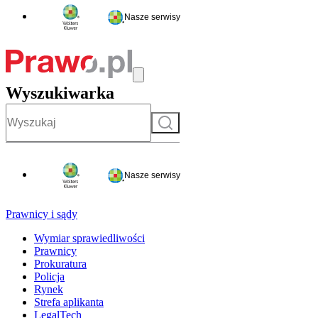
Nasze serwisy
Wyszukiwarka
Szukaj
Nasze serwisy
Prawnicy i sądy
Wymiar sprawiedliwości
Prawnicy
Prokuratura
Policja
Rynek
Strefa aplikanta
LegalTech