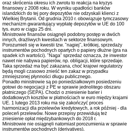
oraz skrócenia okresu ich zwrotu to reakcja na kryzys
finansowy z 2008 roku. W wyniku upadłości banków
islandzkich do tej pory depozytów nie odzyskali klienci z
Wielkiej Brytanii. Od grudnia 2010 r. obowiązuje tymczasowy
mechanizm gwarantujący wypłatę depozytów w UE do 100
tys. euro w ciągu 25 dni.
Ministrowie finansów osiągnęli podobny postęp w dwóch
innych, drażliwych kwestiach w sektorze finansowym.
Porozumieli się w kwestii tzw. "nagiej", krótkiej, sprzedaży
instrumentów pochodnych opartych o papiery dłużne (gra na
spadek ich wartości). "Naga" sprzedaż oznacza, że inwestor
nawet nie nabywa papierów, np. obligacji, które sprzedaje.
Taka sprzedaż ma być zakazana, choć krajowi regulatorzy
będą mogli czasowo znieść ten zakaz w przypadku
zmniejszonej płynności długu publicznego.
Ponadto ministrowie są po poniedziałkowym posiedzeniu
gotowi do negocjacji z PE w sprawie jednolitego obszaru
płatniczego (SEPA). Chodzi o zniesienie barier i
dodatkowych kosztów w płatnościach w euro między krajami
UE. 1 lutego 2013 roku ma się zakończyć proces
harmonizacji dla przelewów kredytowych, a rok później - dla
poleceń przelewów. Nowe przepisy przewidują też
zniesienie opłat międzybankowych do 2018 r.
Ministrowie nie osiągnęli natomiast porozumienia w sprawie
instrumentów pochodnych (derivatives).