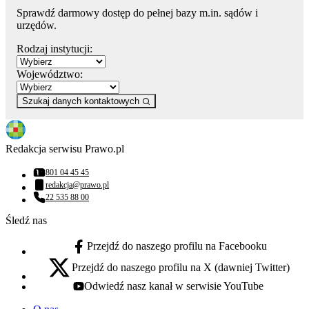
Sprawdź darmowy dostęp do pełnej bazy m.in. sądów i
urzędów.
Rodzaj instytucji:
Województwo:
Szukaj danych kontaktowych
Redakcja serwisu Prawo.pl
801 04 45 45
Numer telefonu:
redakcja@prawo.pl
Adres email:
22 535 88 00
Numer telefonu:
Śledź nas
Przejdź do naszego profilu na Facebooku
facebook - otwiera się w nowej karcie
Przejdź do naszego profilu na X (dawniej Twitter)
x - otwiera się w nowej karcie
Odwiedź nasz kanał w serwisie YouTube
youtube - otwiera się w nowej karcie