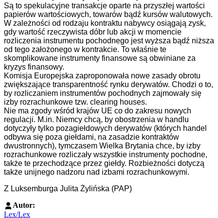
Są to spekulacyjne transakcje oparte na przyszłej wartości
papierów wartościowych, towarów bądź kursów walutowych.
W zależności od rodzaju kontraktu nabywcy osiągają zysk,
gdy wartość rzeczywista dóbr lub akcji w momencie
rozliczenia instrumentu pochodnego jest wyższa bądź niższa
od tego założonego w kontrakcie. To właśnie te
skomplikowane instrumenty finansowe są obwiniane za
kryzys finansowy.
Komisja Europejska zaproponowała nowe zasady obrotu
zwiększające transparentność rynku derywatów. Chodzi o to,
by rozliczaniem instrumentów pochodnych zajmowały się
izby rozrachunkowe tzw. clearing houses.
Nie ma zgody wśród krajów UE co do zakresu nowych
regulacji. M.in. Niemcy chcą, by obostrzenia w handlu
dotyczyły tylko pozagiełdowych derywatów (których handel
odbywa się poza giełdami, na zasadzie kontraktów
dwustronnych), tymczasem Wielka Brytania chce, by izby
rozrachunkowe rozliczały wszystkie instrumenty pochodne,
także te przechodzące przez giełdy. Rozbieżności dotyczą
także unijnego nadzoru nad izbami rozrachunkowymi.
Z Luksemburga Julita Żylińska (PAP)
Autor:
Lex/Lex