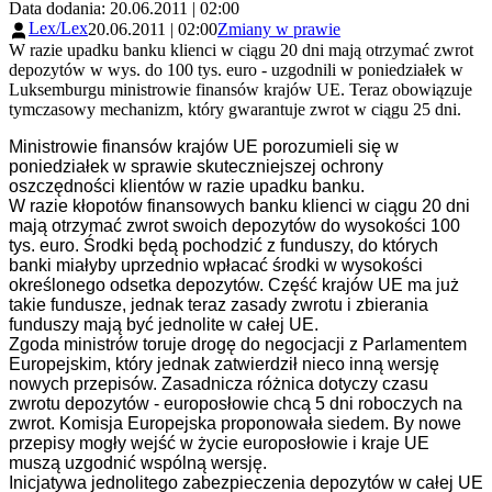
Data dodania: 20.06.2011 | 02:00
Lex/Lex
20.06.2011 | 02:00
Zmiany w prawie
W razie upadku banku klienci w ciągu 20 dni mają otrzymać zwrot
depozytów w wys. do 100 tys. euro - uzgodnili w poniedziałek w
Luksemburgu ministrowie finansów krajów UE. Teraz obowiązuje
tymczasowy mechanizm, który gwarantuje zwrot w ciągu 25 dni.
Ministrowie finansów krajów UE porozumieli się w
poniedziałek w sprawie skuteczniejszej ochrony
oszczędności klientów w razie upadku banku.
W razie kłopotów finansowych banku klienci w ciągu 20 dni
mają otrzymać zwrot swoich depozytów do wysokości 100
tys. euro. Środki będą pochodzić z funduszy, do których
banki miałyby uprzednio wpłacać środki w wysokości
określonego odsetka depozytów. Część krajów UE ma już
takie fundusze, jednak teraz zasady zwrotu i zbierania
funduszy mają być jednolite w całej UE.
Zgoda ministrów toruje drogę do negocjacji z Parlamentem
Europejskim, który jednak zatwierdził nieco inną wersję
nowych przepisów. Zasadnicza różnica dotyczy czasu
zwrotu depozytów - europosłowie chcą 5 dni roboczych na
zwrot. Komisja Europejska proponowała siedem. By nowe
przepisy mogły wejść w życie europosłowie i kraje UE
muszą uzgodnić wspólną wersję.
Inicjatywa jednolitego zabezpieczenia depozytów w całej UE