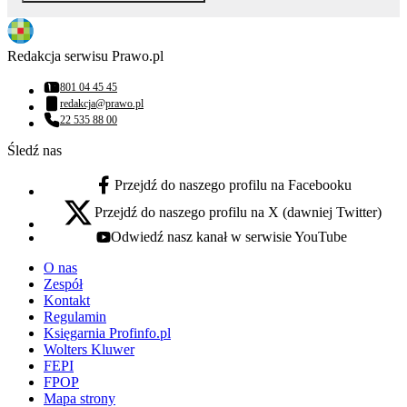
Redakcja serwisu Prawo.pl
801 04 45 45
Numer telefonu:
redakcja@prawo.pl
Adres email:
22 535 88 00
Numer telefonu:
Śledź nas
Przejdź do naszego profilu na Facebooku
facebook - otwiera się w nowej karcie
Przejdź do naszego profilu na X (dawniej Twitter)
x - otwiera się w nowej karcie
Odwiedź nasz kanał w serwisie YouTube
youtube - otwiera się w nowej karcie
O nas
Zespół
Kontakt
Regulamin
Księgarnia Profinfo.pl
Wolters Kluwer
FEPI
FPOP
Mapa strony