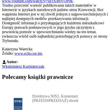
www.youtube.com/watch?v=uFrXMjVOP0k
.
Trudno przecenić wartość publikowania takich materiałów w
Internecie w językach narodowych państw-stron Konwencji. Bez
wątpienia Internet jest w tej chwili jednym z najpowszechniejszych i
najlepiej dostępnych mediów przekazywania informacji.
Dostępność informacji o przysługujących każdemu mieszkańcowi
Europy prawach podstawowych w jego języku ojczystym z
pewnością pomoże w upowszechnianiu wiedzy na ten temat,
zwłaszcza wśród osób najbardziej potrzebujących pomocy ze strony
Trybunału.
Katarzyna Warecka
Źródło:
www.echr.coe.int
,
Autor:
Włodzimierz Kazimierczak
Polecamy książki prawnicze
Przejdź do: Dyrektywa NIS2. Komentarz [PRZEDSPRZEDAŻ] ebook,
Dyrektywa NIS2. Komentarz
[PRZEDSPRZEDAŻ] ebook