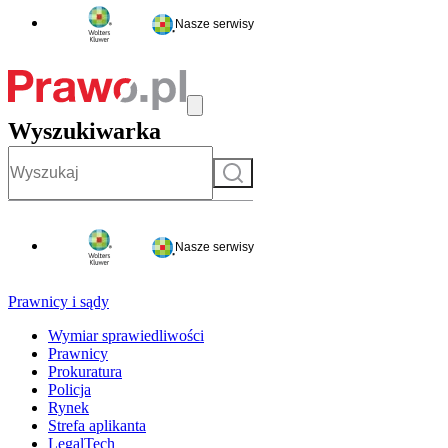
Nasze serwisy
Wyszukiwarka
Szukaj
Nasze serwisy
Prawnicy i sądy
Wymiar sprawiedliwości
Prawnicy
Prokuratura
Policja
Rynek
Strefa aplikanta
LegalTech