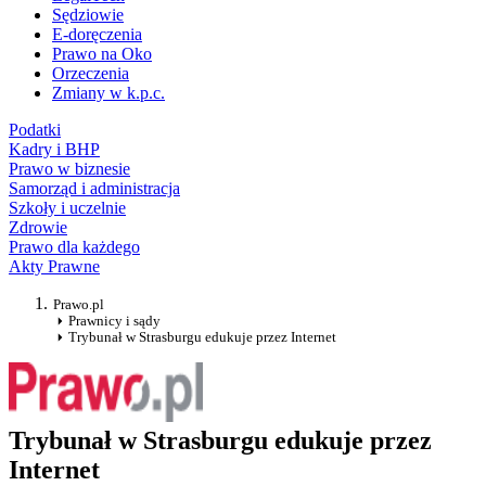
Sędziowie
E-doręczenia
Prawo na Oko
Orzeczenia
Zmiany w k.p.c.
Podatki
Kadry i BHP
Prawo w biznesie
Samorząd i administracja
Szkoły i uczelnie
Zdrowie
Prawo dla każdego
Akty Prawne
Prawo.pl
Prawnicy i sądy
Trybunał w Strasburgu edukuje przez Internet
Trybunał w Strasburgu edukuje przez
Internet