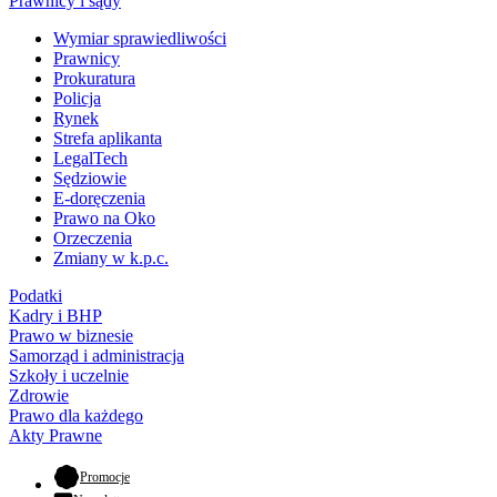
Prawnicy i sądy
Wymiar sprawiedliwości
Prawnicy
Prokuratura
Policja
Rynek
Strefa aplikanta
LegalTech
Sędziowie
E-doręczenia
Prawo na Oko
Orzeczenia
Zmiany w k.p.c.
Podatki
Kadry i BHP
Prawo w biznesie
Samorząd i administracja
Szkoły i uczelnie
Zdrowie
Prawo dla każdego
Akty Prawne
- otwiera się w nowej karcie
Promocje