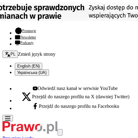
- otwiera się w nowej karcie
Promocje
Newsletter
Podcasty
Zmień język - bieżący:
Zmień język strony
PL
English (EN)
Українська (UA)
Odwiedź nasz kanał w serwisie YouTube
Youtube - otwiera się w nowej karcie
Przejdź do naszego profilu na X (dawniej Twitter)
X - otwiera się w nowej karcie
Przejdź do naszego profilu na Facebooku
Facebook - otwiera się w nowej karcie