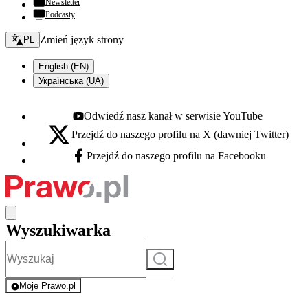
Newsletter
Podcasty
Zmień język - bieżący:
Zmień język strony
PL
English (EN)
Українська (UA)
Odwiedź nasz kanał w serwisie YouTube
Youtube - otwiera się w nowej karcie
Przejdź do naszego profilu na X (dawniej Twitter)
X - otwiera się w nowej karcie
Przejdź do naszego profilu na Facebooku
Facebook - otwiera się w nowej karcie
Wyszukiwarka
Szukaj
Moje Prawo.pl
- rejestracja i logowanie do serwisu