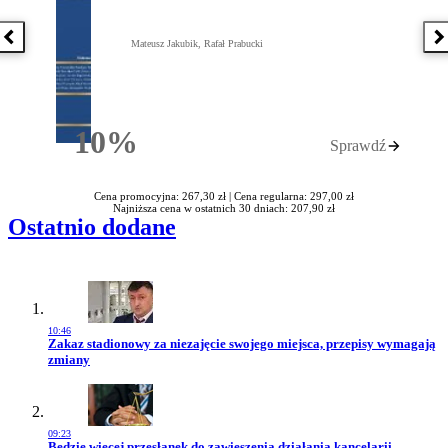
Poprzednia książka
N
Mateusz Jakubik, Rafał Prabucki
10%
Sprawdź
Rabatu
Cena promocyjna: 267,30 zł |
Cena regularna: 297,00 zł
Najniższa cena w ostatnich 30 dniach: 207,90 zł
Ostatnio dodane
10:46
Przejdź do artykułu:
Zakaz stadionowy za niezajęcie swojego miejsca, przepisy wymagają
zmiany
09:23
Przejdź do artykułu:
Będzie więcej przesłanek do zawieszenia działania kancelarii