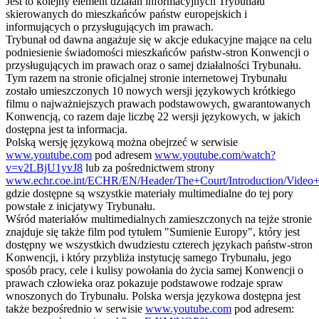
Jest to kolejny element działań informacyjnych Trybunału
skierowanych do mieszkańców państw europejskich i
informujących o przysługujących im prawach.
Trybunał od dawna angażuje się w akcje edukacyjne mające na celu
podniesienie świadomości mieszkańców państw-stron Konwencji o
przysługujących im prawach oraz o samej działalności Trybunału.
Tym razem na stronie oficjalnej stronie internetowej Trybunału
zostało umieszczonych 10 nowych wersji językowych krótkiego
filmu o najważniejszych prawach podstawowych, gwarantowanych
Konwencją, co razem daje liczbę 22 wersji językowych, w jakich
dostępna jest ta informacja.
Polską wersję językową można obejrzeć w serwisie
www.youtube.com
pod adresem
www.youtube.com/watch?
v=v2LBjU1yvJ8
lub za pośrednictwem strony
www.echr.coe.int/ECHR/EN/Header/The+Court/Introduction/Video
gdzie dostępne są wszystkie materiały multimedialne do tej pory
powstałe z inicjatywy Trybunału.
Wśród materiałów multimedialnych zamieszczonych na tejże stronie
znajduje się także film pod tytułem "Sumienie Europy", który jest
dostępny we wszystkich dwudziestu czterech językach państw-stron
Konwencji, i który przybliża instytucję samego Trybunału, jego
sposób pracy, cele i kulisy powołania do życia samej Konwencji o
prawach człowieka oraz pokazuje podstawowe rodzaje spraw
wnoszonych do Trybunału. Polska wersja językowa dostępna jest
także bezpośrednio w serwisie
www.youtube.com
pod adresem: