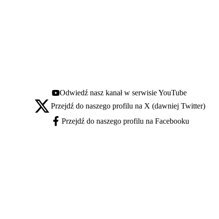
Odwiedź nasz kanał w serwisie YouTube
Youtube - otwiera się w nowej karcie
Przejdź do naszego profilu na X (dawniej Twitter)
X - otwiera się w nowej karcie
Przejdź do naszego profilu na Facebooku
Facebook - otwiera się w nowej karcie