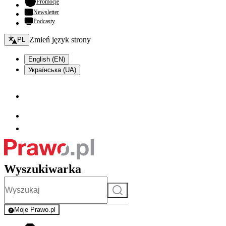
- otwiera się w nowej karcie
Promocje
Newsletter
Podcasty
Zmień język - bieżący:
Zmień język strony
PL
English (EN)
Українська (UA)
Wyszukiwarka
Szukaj
Moje Prawo.pl
- rejestracja i logowanie do serwisu