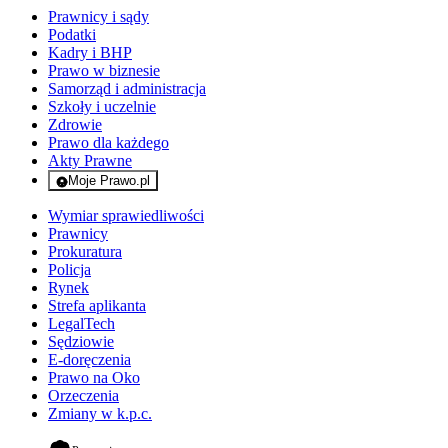
Prawnicy i sądy
Podatki
Kadry i BHP
Prawo w biznesie
Samorząd i administracja
Szkoły i uczelnie
Zdrowie
Prawo dla każdego
Akty Prawne
Moje Prawo.pl
- rejestracja i logowanie do serwisu
Wymiar sprawiedliwości
Prawnicy
Prokuratura
Policja
Rynek
Strefa aplikanta
LegalTech
Sędziowie
E-doręczenia
Prawo na Oko
Orzeczenia
Zmiany w k.p.c.