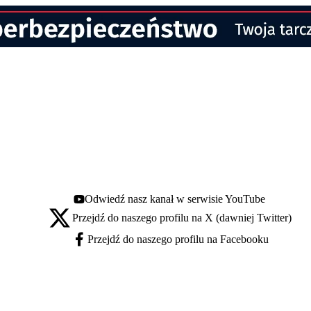
Odwiedź nasz kanał w serwisie YouTube
Youtube - otwiera się w nowej karcie
Przejdź do naszego profilu na X (dawniej Twitter)
X - otwiera się w nowej karcie
Przejdź do naszego profilu na Facebooku
Facebook - otwiera się w nowej karcie