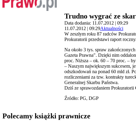
Trudno wygrać ze ska
Data dodania: 11.07.2012 | 09:29
11.07.2012 | 09:29
Aktualności
W zeszłym roku 87 radców Prokurator
Prokuratorii przedstawi raport roczny
Na około 3 tys. spraw zakończonych 
Gazeta Prawna". Dzięki nim oddalono
proc. Niższa – ok. 60 – 70 proc. – b
– Naszym największym sukcesem, jeże
odszkodowań na ponad 60 mld zł. Pol
rozliczeniami za tzw. kontrakty turec
Generalnej Skarbu Państwa.
Dziś ze sprawozdaniem Prokuratorii G
Źródło: PG, DGP
Polecamy książki prawnicze
Przejdź do: Dyrektywa NIS2. Komentarz [PRZEDSPRZEDAŻ] ebook,