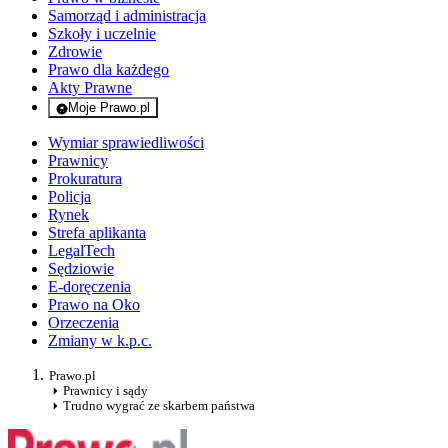
Samorząd i administracja
Szkoły i uczelnie
Zdrowie
Prawo dla każdego
Akty Prawne
Moje Prawo.pl
- rejestracja i logowanie do serwisu
Wymiar sprawiedliwości
Prawnicy
Prokuratura
Policja
Rynek
Strefa aplikanta
LegalTech
Sędziowie
E-doręczenia
Prawo na Oko
Orzeczenia
Zmiany w k.p.c.
Prawo.pl
Prawnicy i sądy
Trudno wygrać ze skarbem państwa