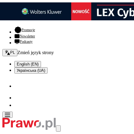
- otwiera się w nowej karcie
Promocje
Newsletter
Podcasty
Zmień język - bieżący:
Zmień język strony
PL
English (EN)
Українська (UA)