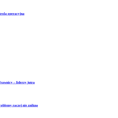
trolą operacyjną
Prawnicy – liderzy jutra
roblemy raczej nie znikną