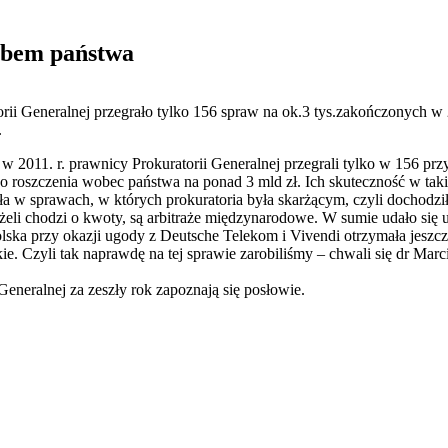
rbem państwa
ii Generalnej przegrało tylko 156 spraw na ok.3 tys.zakończonych w 
.
w 2011. r. prawnicy Prokuratorii Generalnej przegrali tylko w 156 prz
 roszczenia wobec państwa na ponad 3 mld zł. Ich skuteczność w tak
yła w sprawach, w których prokuratoria była skarżącym, czyli dochodził
li chodzi o kwoty, są arbitraże międzynarodowe. W sumie udało się u
ska przy okazji ugody z Deutsche Telekom i Vivendi otrzymała jeszcz
kie. Czyli tak naprawdę na tej sprawie zarobiliśmy – chwali się dr Marc
eneralnej za zeszły rok zapoznają się posłowie.
 Mateusz Jakubik, Rafał Prabucki - otwiera się w nowym oknie