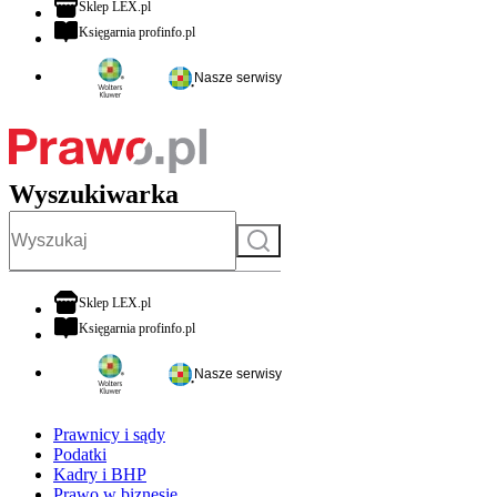
otwiera się w nowej karcie
Sklep LEX.pl
otwiera się w nowej karcie
Księgarnia profinfo.pl
Nasze serwisy
Wyszukiwarka
Szukaj
otwiera się w nowej karcie
Sklep LEX.pl
otwiera się w nowej karcie
Księgarnia profinfo.pl
Nasze serwisy
Prawnicy i sądy
Podatki
Kadry i BHP
Prawo w biznesie