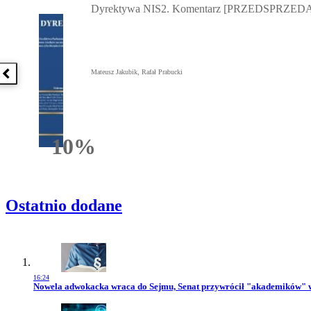
Dyrektywa NIS2. Komentarz [PRZEDSPRZEDA
Mateusz Jakubik, Rafał Prabucki
Poprzednia książka
10%
Rabatu
Ostatnio dodane
16:24
Przejdź do artykułu:
Nowela adwokacka wraca do Sejmu, Senat przywrócił "akademików" 