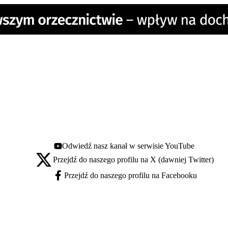
Odwiedź nasz kanał w serwisie YouTube
Youtube - otwiera się w nowej karcie
Przejdź do naszego profilu na X (dawniej Twitter)
X - otwiera się w nowej karcie
Przejdź do naszego profilu na Facebooku
Facebook - otwiera się w nowej karcie