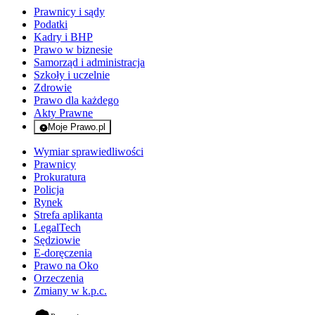
Prawnicy i sądy
Podatki
Kadry i BHP
Prawo w biznesie
Samorząd i administracja
Szkoły i uczelnie
Zdrowie
Prawo dla każdego
Akty Prawne
Moje Prawo.pl
- rejestracja i logowanie do serwisu
Wymiar sprawiedliwości
Prawnicy
Prokuratura
Policja
Rynek
Strefa aplikanta
LegalTech
Sędziowie
E-doręczenia
Prawo na Oko
Orzeczenia
Zmiany w k.p.c.