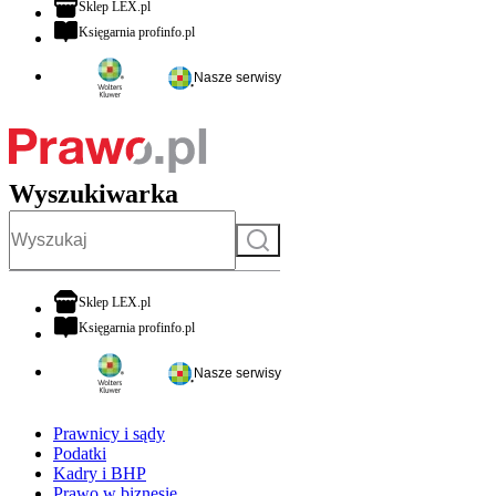
otwiera się w nowej karcie
Sklep LEX.pl
otwiera się w nowej karcie
Księgarnia profinfo.pl
Nasze serwisy
Wyszukiwarka
Szukaj
otwiera się w nowej karcie
Sklep LEX.pl
otwiera się w nowej karcie
Księgarnia profinfo.pl
Nasze serwisy
Prawnicy i sądy
Podatki
Kadry i BHP
Prawo w biznesie