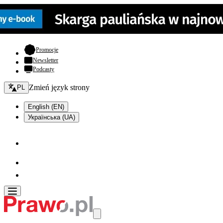
- otwiera się w nowej karcie
Promocje
Newsletter
Podcasty
Zmień język - bieżący:
Zmień język strony
PL
English (EN)
Українська (UA)