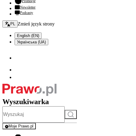
- otwiera się w nowej karcie
Promocje
Newsletter
Podcasty
Zmień język - bieżący:
Zmień język strony
PL
English (EN)
Українська (UA)
Wyszukiwarka
Szukaj
Moje Prawo.pl
- rejestracja i logowanie do serwisu