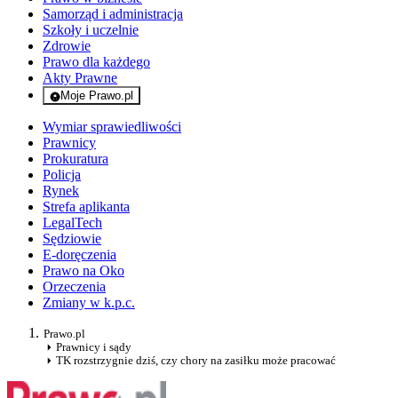
Samorząd i administracja
Szkoły i uczelnie
Zdrowie
Prawo dla każdego
Akty Prawne
Moje Prawo.pl
- rejestracja i logowanie do serwisu
Wymiar sprawiedliwości
Prawnicy
Prokuratura
Policja
Rynek
Strefa aplikanta
LegalTech
Sędziowie
E-doręczenia
Prawo na Oko
Orzeczenia
Zmiany w k.p.c.
Prawo.pl
Prawnicy i sądy
TK rozstrzygnie dziś, czy chory na zasiłku może pracować