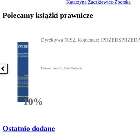
Katarzyna Żaczkiewicz-Zborska
Polecamy książki prawnicze
Przejdź do: Dyrektywa NIS2. Komentarz [PRZEDSPRZEDAŻ] ebook,
Dyrektywa NIS2. Komentarz [PRZEDSPRZEDA
Mateusz Jakubik, Rafał Prabucki
Poprzednia książka
10%
Rabatu
Ostatnio dodane