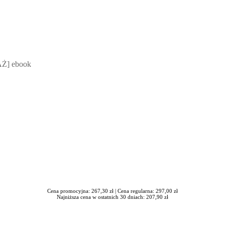
 Mateusz Jakubik, Rafał Prabucki - otwiera się w nowym oknie
Ż] ebook
Cena promocyjna: 267,30 zł |
Cena regularna: 297,00 zł
Najniższa cena w ostatnich 30 dniach: 207,90 zł