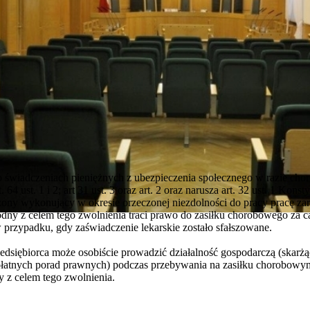
 o świadczeniach pieniężnych z ubezpieczenia społecznego w razie chor
64 ust. 1 i 2; art 31 ust. 3 oraz art. 2 oraz narusza art. 32 ust. 1 Konsty
zony wykonujący w okresie orzeczonej niezdolności do pracy pracę z
dny z celem tego zwolnienia traci prawo do zasiłku chorobowego za ca
 przypadku, gdy zaświadczenie lekarskie zostało sfałszowane.
zedsiębiorca może osobiście prowadzić działalność gospodarczą (skarż
atnych porad prawnych) podczas przebywania na zasiłku chorobowym j
z celem tego zwolnienia.