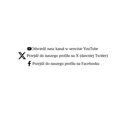
Odwiedź nasz kanał w serwisie YouTube
Youtube - otwiera się w nowej karcie
Przejdź do naszego profilu na X (dawniej Twitter)
X - otwiera się w nowej karcie
Przejdź do naszego profilu na Facebooku
Facebook - otwiera się w nowej karcie