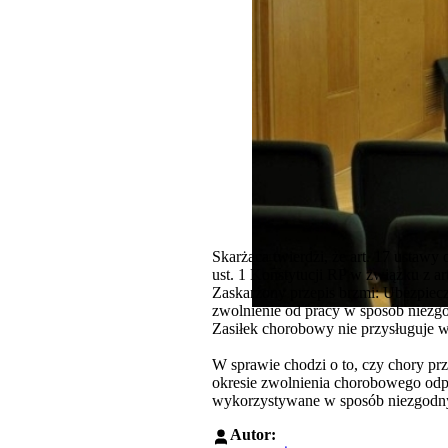
Skarżąca twierdzi, że art. 17 ustawy
ust. 1 Konstytucji RP w związku z art. 
Zaskarżony przepis brzmi: Ubezpiec
zwolnienie od pracy w sposób niezgo
Zasiłek chorobowy nie przysługuje w
W sprawie chodzi o to, czy chory pr
okresie zwolnienia chorobowego odpł
wykorzystywane w sposób niezgodny 
Autor: