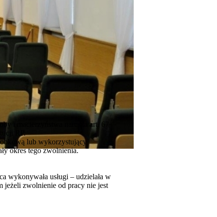
oby i macierzyństwa narusza art. 67
tucji RP.
arobkową lub wykorzystujący
ły okres tego zwolnienia.
ąca wykonywała usługi – udzielała w
eżeli zwolnienie od pracy nie jest