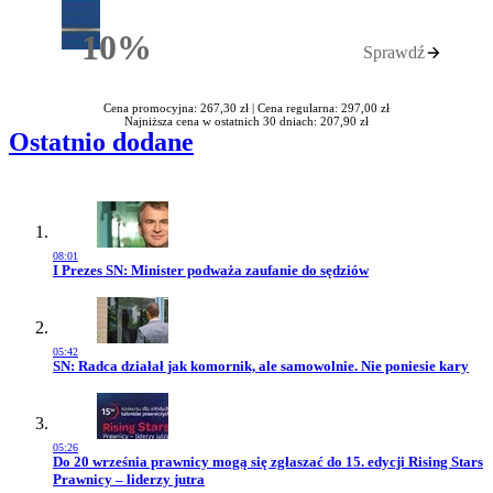
10%
Sprawdź
Rabatu
Cena promocyjna: 267,30 zł |
Cena regularna: 297,00 zł
Najniższa cena w ostatnich 30 dniach: 207,90 zł
Ostatnio dodane
08:01
Przejdź do artykułu:
I Prezes SN: Minister podważa zaufanie do sędziów
05:42
Przejdź do artykułu:
SN: Radca działał jak komornik, ale samowolnie. Nie poniesie kary
05:26
Przejdź do artykułu:
Do 20 września prawnicy mogą się zgłaszać do 15. edycji Rising Stars
Prawnicy – liderzy jutra