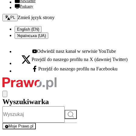
Newsletter
Podcasty
Zmień język - bieżący:
Zmień język strony
PL
English (EN)
Українська (UA)
Odwiedź nasz kanał w serwisie YouTube
Youtube - otwiera się w nowej karcie
Przejdź do naszego profilu na X (dawniej Twitter)
X - otwiera się w nowej karcie
Przejdź do naszego profilu na Facebooku
Facebook - otwiera się w nowej karcie
Wyszukiwarka
Szukaj
Moje Prawo.pl
- rejestracja i logowanie do serwisu