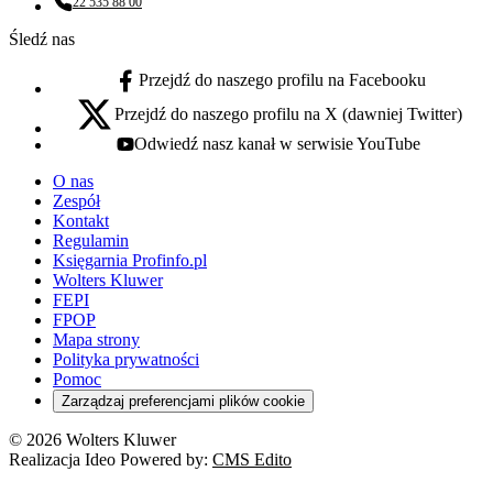
22 535 88 00
Numer telefonu:
Śledź nas
Przejdź do naszego profilu na Facebooku
facebook - otwiera się w nowej karcie
Przejdź do naszego profilu na X (dawniej Twitter)
x - otwiera się w nowej karcie
Odwiedź nasz kanał w serwisie YouTube
youtube - otwiera się w nowej karcie
O nas
Zespół
Kontakt
Regulamin
Księgarnia Profinfo.pl
Wolters Kluwer
FEPI
FPOP
Mapa strony
Polityka prywatności
Pomoc
Zarządzaj preferencjami plików cookie
© 2026 Wolters Kluwer
Realizacja Ideo Powered by:
CMS Edito