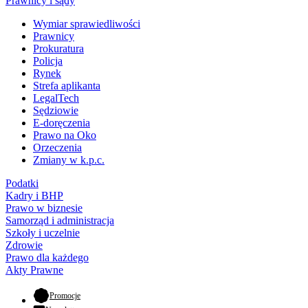
Prawnicy i sądy
Wymiar sprawiedliwości
Prawnicy
Prokuratura
Policja
Rynek
Strefa aplikanta
LegalTech
Sędziowie
E-doręczenia
Prawo na Oko
Orzeczenia
Zmiany w k.p.c.
Podatki
Kadry i BHP
Prawo w biznesie
Samorząd i administracja
Szkoły i uczelnie
Zdrowie
Prawo dla każdego
Akty Prawne
- otwiera się w nowej karcie
Promocje