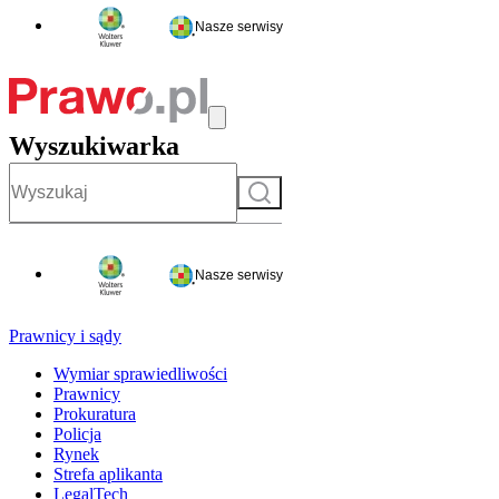
Nasze serwisy
Wyszukiwarka
Szukaj
Nasze serwisy
Prawnicy i sądy
Wymiar sprawiedliwości
Prawnicy
Prokuratura
Policja
Rynek
Strefa aplikanta
LegalTech