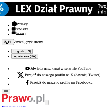
- otwiera się w nowej karcie
Promocje
Newsletter
Podcasty
Zmień język - bieżący:
Zmień język strony
PL
English (EN)
Українська (UA)
Odwiedź nasz kanał w serwisie YouTube
Youtube - otwiera się w nowej karcie
Przejdź do naszego profilu na X (dawniej Twitter)
X - otwiera się w nowej karcie
Przejdź do naszego profilu na Facebooku
Facebook - otwiera się w nowej karcie