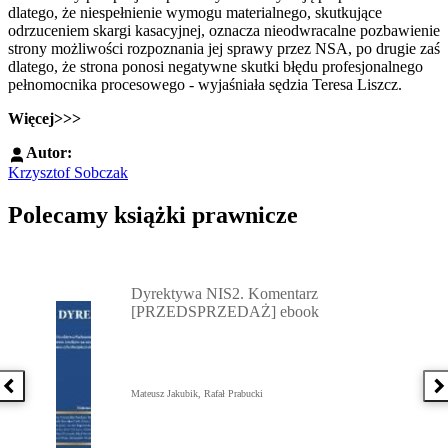
dlatego, że niespełnienie wymogu materialnego, skutkujące
odrzuceniem skargi kasacyjnej, oznacza nieodwracalne pozbawienie
strony możliwości rozpoznania jej sprawy przez NSA, po drugie zaś
dlatego, że strona ponosi negatywne skutki błędu profesjonalnego
pełnomocnika procesowego - wyjaśniała sędzia Teresa Liszcz.
Więcej>>>
Autor:
Krzysztof Sobczak
Polecamy książki prawnicze
Przejdź do: Dyrektywa NIS2. Komentarz [PRZEDSPRZEDAŻ] ebook,
Dyrektywa NIS2. Komentarz
[PRZEDSPRZEDAŻ] ebook
Poprzednia książka
N
Mateusz Jakubik, Rafał Prabucki