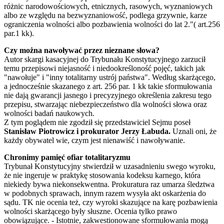
różnic narodowościowych, etnicznych, rasowych, wyznaniowych
albo ze względu na bezwyznaniowość, podlega grzywnie, karze
ograniczenia wolności albo pozbawienia wolności do lat 2."( art.256
par.1 kk).
Czy można nawoływać przez nieznane słowa?
Autor skargi kasacyjnej do Trybunału Konstytucyjnego zarzucił
temu przepisowi niejasność i niedookreśloność pojęć, takich jak
"nawołuje" i "inny totalitarny ustrój państwa". Według skarżącego,
a jednocześnie skazanego z art. 256 par. 1 kk takie sformułowania
nie dają gwarancji jasnego i precyzyjnego określenia zakresu tego
przepisu, stwarzając niebezpieczeństwo dla wolności słowa oraz
wolności badań naukowych.
Z tym poglądem nie zgodził się przedstawiciel Sejmu poseł
Stanisław Piotrowicz i prokurator Jerzy Łabuda.
Uznali oni, że
każdy obywatel wie, czym jest nienawiść i nawoływanie.
Chronimy pamięć ofiar totalitaryzmu
Trybunał Konstytucyjny stwierdził w uzasadnieniu swego wyroku,
że nie ingeruje w praktykę stosowania kodeksu karnego, która
niekiedy bywa niekonsekwentna. Prokuratura raz umarza śledztwa
w podobnych sprawach, innym razem wysyła akt oskarżenia do
sądu. TK nie ocenia też, czy wyroki skazujące na karę pozbawienia
wolności skarżącego były słuszne. Ocenia tylko prawo
obowiązujące. - Istotnie, zakwestionowane sformułowania mogą