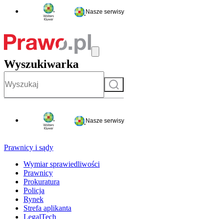
Nasze serwisy
Wyszukiwarka
Szukaj
Nasze serwisy
Prawnicy i sądy
Wymiar sprawiedliwości
Prawnicy
Prokuratura
Policja
Rynek
Strefa aplikanta
LegalTech