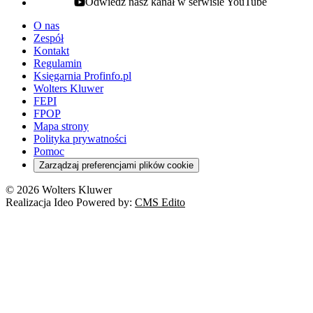
Odwiedź nasz kanał w serwisie YouTube
youtube - otwiera się w nowej karcie
O nas
Zespół
Kontakt
Regulamin
Księgarnia Profinfo.pl
Wolters Kluwer
FEPI
FPOP
Mapa strony
Polityka prywatności
Pomoc
Zarządzaj preferencjami plików cookie
© 2026 Wolters Kluwer
Realizacja Ideo Powered by:
CMS Edito