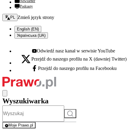
Newsletter
Podcasty
Zmień język - bieżący:
Zmień język strony
PL
English (EN)
Українська (UA)
Odwiedź nasz kanał w serwisie YouTube
Youtube - otwiera się w nowej karcie
Przejdź do naszego profilu na X (dawniej Twitter)
X - otwiera się w nowej karcie
Przejdź do naszego profilu na Facebooku
Facebook - otwiera się w nowej karcie
Wyszukiwarka
Szukaj
Moje Prawo.pl
- rejestracja i logowanie do serwisu