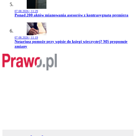
07.08.2026 | 11:29
Przejdź do artykułu:
Ponad 200 aktów mianowania asesorów z kontrasygnatą premiera
07.08.2026 | 11:19
Przejdź do artykułu:
Notariusz pomoże przy wpisie do księgi wieczystej? MS proponuje
zmiany