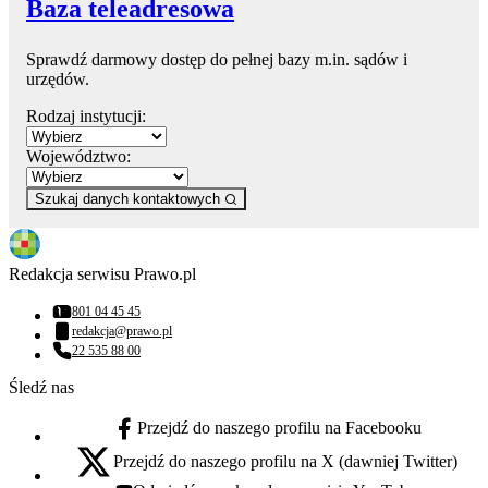
Baza teleadresowa
Sprawdź darmowy dostęp do pełnej bazy m.in. sądów i
urzędów.
Rodzaj instytucji:
Województwo:
Szukaj danych kontaktowych
Redakcja serwisu Prawo.pl
801 04 45 45
Numer telefonu:
redakcja@prawo.pl
Adres email:
22 535 88 00
Numer telefonu:
Śledź nas
Przejdź do naszego profilu na Facebooku
facebook - otwiera się w nowej karcie
Przejdź do naszego profilu na X (dawniej Twitter)
x - otwiera się w nowej karcie