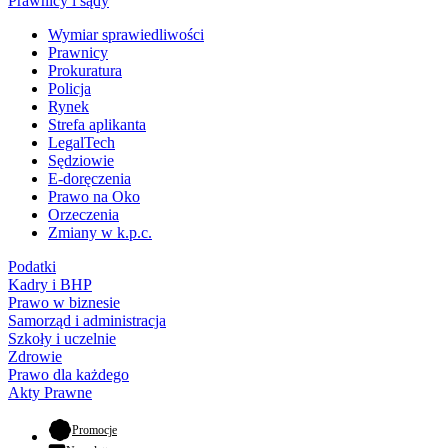
Prawnicy i sądy
Wymiar sprawiedliwości
Prawnicy
Prokuratura
Policja
Rynek
Strefa aplikanta
LegalTech
Sędziowie
E-doręczenia
Prawo na Oko
Orzeczenia
Zmiany w k.p.c.
Podatki
Kadry i BHP
Prawo w biznesie
Samorząd i administracja
Szkoły i uczelnie
Zdrowie
Prawo dla każdego
Akty Prawne
- otwiera się w nowej karcie
Promocje