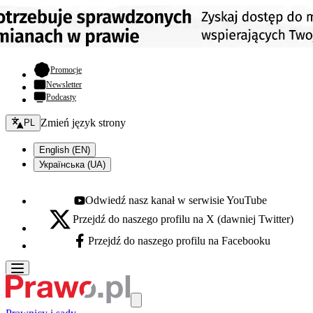
- otwiera się w nowej karcie
Promocje
Newsletter
Podcasty
Zmień język - bieżący:
Zmień język strony
PL
English (EN)
Українська (UA)
Odwiedź nasz kanał w serwisie YouTube
Youtube - otwiera się w nowej karcie
Przejdź do naszego profilu na X (dawniej Twitter)
X - otwiera się w nowej karcie
Przejdź do naszego profilu na Facebooku
Facebook - otwiera się w nowej karcie