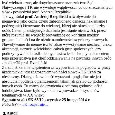
być wieloznaczne, ale dotychczasowe orzecznictwo Sądu
Najwyższego i TK nie wywołuje wątpliwości, co do znaczenia tych
słów - powiedział prof. Andrzej Rzepliński.
Jak wyjaśniał
prof. Andrzej Rzepliński
nawoływanie do
nienawiści jako cecha czynu zabronionego oznacza nakłanianie (
podżeganie) kierowane do większej, bliżej nie określonej liczby
osób. Celem przestępnego działania jest sianie nienawiści, przez
którą rozumie się wrogość prowadzącą do konfliktu między
grupami ludności na tle różnic narodowościowych czy rasowych.
Nawoływanie do nienawiści to także wywoływanie niechęci, braku
akceptacji, uczucia wściekłości całych grup społecznych, czy
podtrzymywanie i nasilanie tego nastawienia. Istotnym elementem
tego przestępstwa jest chęć oddziaływania na psychikę innych osób
- podkreślił prof. Rzepliński.
Zarzut, iż karanie więzieniem za wypowiadanie poglądów w pracy
akademickiej jest zagrożeniem wolności słowa - TK uznał za
niesłuszny. Dlatego, że wolność wyrażania poglądów nie jest
absolutna i podlega ograniczeniom, takim jak prawo do godności
innych osób. Tu mamy do czynienia z ochroną godności ofiar
ludobójstwa, które było wynikiem wprowadzenia systemów
totalitarnych w XX wieku.
Sygnatura akt SK 65/12 , wyrok z 25 lutego 2014 r.
Patrz też
>>
TK rozpatruje...
Autor: