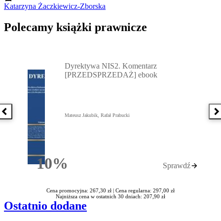
Katarzyna Żaczkiewicz-Zborska
Polecamy książki prawnicze
Przejdź do: Dyrektywa NIS2. Komentarz [PRZEDSPRZEDAŻ] ebook,
Dyrektywa NIS2. Komentarz
[PRZEDSPRZEDAŻ] ebook
Poprzednia książka
N
Mateusz Jakubik, Rafał Prabucki
10%
Sprawdź
Rabatu
Cena promocyjna: 267,30 zł |
Cena regularna: 297,00 zł
Najniższa cena w ostatnich 30 dniach: 207,90 zł
Ostatnio dodane