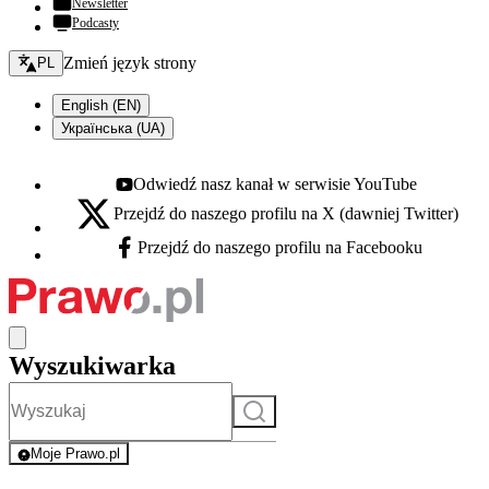
Newsletter
Podcasty
Zmień język - bieżący:
Zmień język strony
PL
English (EN)
Українська (UA)
Odwiedź nasz kanał w serwisie YouTube
Youtube - otwiera się w nowej karcie
Przejdź do naszego profilu na X (dawniej Twitter)
X - otwiera się w nowej karcie
Przejdź do naszego profilu na Facebooku
Facebook - otwiera się w nowej karcie
Wyszukiwarka
Szukaj
Moje Prawo.pl
- rejestracja i logowanie do serwisu