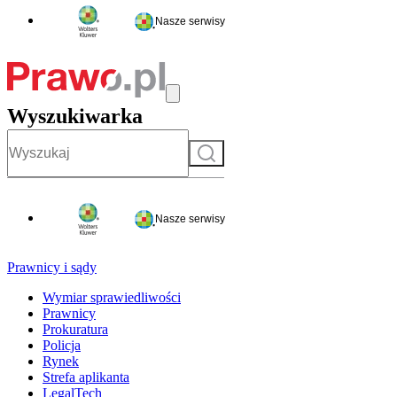
Nasze serwisy
Wyszukiwarka
Szukaj
Nasze serwisy
Prawnicy i sądy
Wymiar sprawiedliwości
Prawnicy
Prokuratura
Policja
Rynek
Strefa aplikanta
LegalTech