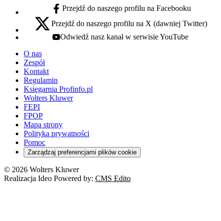
Przejdź do naszego profilu na Facebooku
facebook - otwiera się w nowej karcie
Przejdź do naszego profilu na X (dawniej Twitter)
x - otwiera się w nowej karcie
Odwiedź nasz kanał w serwisie YouTube
youtube - otwiera się w nowej karcie
O nas
Zespół
Kontakt
Regulamin
Księgarnia Profinfo.pl
Wolters Kluwer
FEPI
FPOP
Mapa strony
Polityka prywatności
Pomoc
Zarządzaj preferencjami plików cookie
© 2026 Wolters Kluwer
Realizacja Ideo Powered by:
CMS Edito