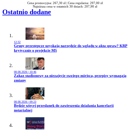
Cena promocyjna: 267,30 zł |
Cena regularna: 297,00 zł
Najniższa cena w ostatnich 30 dniach: 207,90 zł
Ostatnio dodane
12:32
Przejdź do artykułu:
Grupy przestępcze uzyskają narzędzie do wglądu w akta spraw? KRP
krytycznie o projekcie MS
08.08.2026 | 10:46
Przejdź do artykułu:
Zakaz stadionowy za niezajęcie swojego miejsca, przepisy wymagają
zmiany
08.08.2026 | 09:23
Przejdź do artykułu:
Będzie więcej przesłanek do zawieszenia działania kancelarii
notarialnej