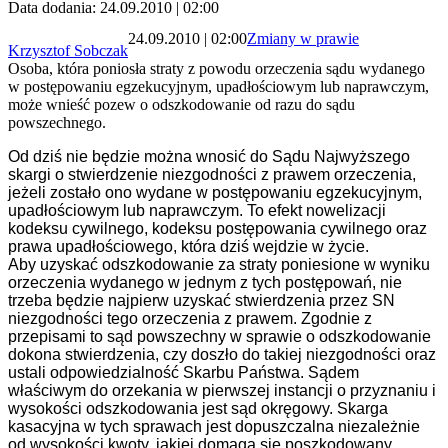
Data dodania: 24.09.2010 | 02:00
24.09.2010 | 02:00
Zmiany w prawie
Krzysztof Sobczak
Osoba, która poniosła straty z powodu orzeczenia sądu wydanego
w postępowaniu egzekucyjnym, upadłościowym lub naprawczym,
może wnieść pozew o odszkodowanie od razu do sądu
powszechnego.
Od dziś nie będzie można wnosić do Sądu Najwyższego
skargi o stwierdzenie niezgodności z prawem orzeczenia,
jeżeli zostało ono wydane w postępowaniu egzekucyjnym,
upadłościowym lub naprawczym. To efekt nowelizacji
kodeksu cywilnego, kodeksu postępowania cywilnego oraz
prawa upadłościowego, która dziś wejdzie w życie.
Aby uzyskać odszkodowanie za straty poniesione w wyniku
orzeczenia wydanego w jednym z tych postępowań, nie
trzeba będzie najpierw uzyskać stwierdzenia przez SN
niezgodności tego orzeczenia z prawem. Zgodnie z
przepisami to sąd powszechny w sprawie o odszkodowanie
dokona stwierdzenia, czy doszło do takiej niezgodności oraz
ustali odpowiedzialność Skarbu Państwa. Sądem
właściwym do orzekania w pierwszej instancji o przyznaniu i
wysokości odszkodowania jest sąd okręgowy. Skarga
kasacyjna w tych sprawach jest dopuszczalna niezależnie
od wysokości kwoty, jakiej domaga się poszkodowany.