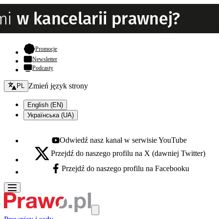
- otwiera się w nowej karcie
Promocje
Newsletter
Podcasty
Zmień język - bieżący:
Zmień język strony
PL
English (EN)
Українська (UA)
Odwiedź nasz kanał w serwisie YouTube
Youtube - otwiera się w nowej karcie
Przejdź do naszego profilu na X (dawniej Twitter)
X - otwiera się w nowej karcie
Przejdź do naszego profilu na Facebooku
Facebook - otwiera się w nowej karcie