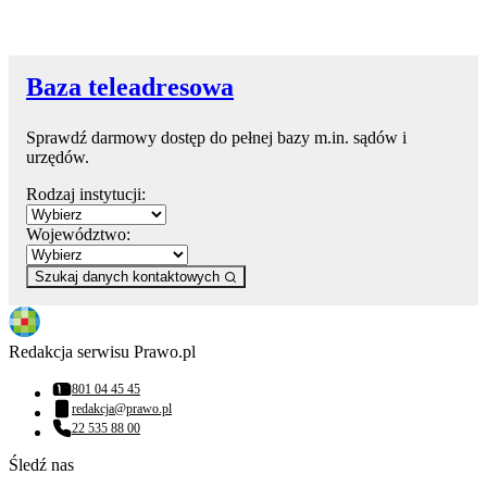
Baza teleadresowa
Sprawdź darmowy dostęp do pełnej bazy m.in. sądów i
urzędów.
Rodzaj instytucji:
Województwo:
Szukaj danych kontaktowych
Redakcja serwisu Prawo.pl
801 04 45 45
Numer telefonu:
redakcja@prawo.pl
Adres email:
22 535 88 00
Numer telefonu:
Śledź nas