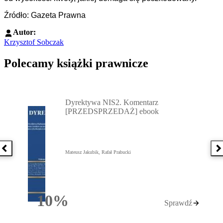
Źródło: Gazeta Prawna
Autor:
Krzysztof Sobczak
Polecamy książki prawnicze
Przejdź do: Dyrektywa NIS2. Komentarz [PRZEDSPRZEDAŻ] ebook,
Dyrektywa NIS2. Komentarz
[PRZEDSPRZEDAŻ] ebook
Poprzednia książka
N
Mateusz Jakubik, Rafał Prabucki
10%
Sprawdź
Rabatu