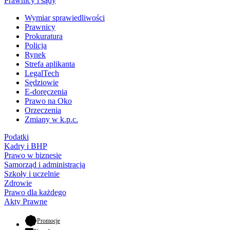
Prawnicy i sądy
Wymiar sprawiedliwości
Prawnicy
Prokuratura
Policja
Rynek
Strefa aplikanta
LegalTech
Sędziowie
E-doręczenia
Prawo na Oko
Orzeczenia
Zmiany w k.p.c.
Podatki
Kadry i BHP
Prawo w biznesie
Samorząd i administracja
Szkoły i uczelnie
Zdrowie
Prawo dla każdego
Akty Prawne
- otwiera się w nowej karcie
Promocje