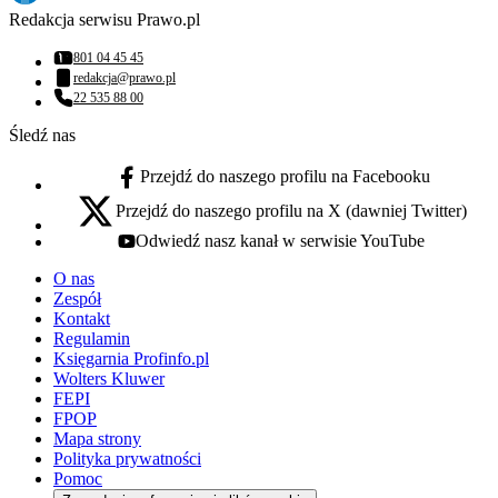
Redakcja serwisu Prawo.pl
801 04 45 45
Numer telefonu:
redakcja@prawo.pl
Adres email:
22 535 88 00
Numer telefonu:
Śledź nas
Przejdź do naszego profilu na Facebooku
facebook - otwiera się w nowej karcie
Przejdź do naszego profilu na X (dawniej Twitter)
x - otwiera się w nowej karcie
Odwiedź nasz kanał w serwisie YouTube
youtube - otwiera się w nowej karcie
O nas
Zespół
Kontakt
Regulamin
Księgarnia Profinfo.pl
Wolters Kluwer
FEPI
FPOP
Mapa strony
Polityka prywatności
Pomoc