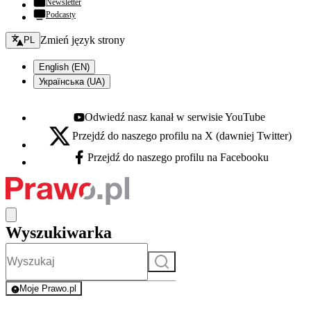
Newsletter
Podcasty
Zmień język - bieżący:
Zmień język strony
PL
English (EN)
Українська (UA)
Odwiedź nasz kanał w serwisie YouTube
Youtube - otwiera się w nowej karcie
Przejdź do naszego profilu na X (dawniej Twitter)
X - otwiera się w nowej karcie
Przejdź do naszego profilu na Facebooku
Facebook - otwiera się w nowej karcie
Wyszukiwarka
Szukaj
Moje Prawo.pl
- rejestracja i logowanie do serwisu