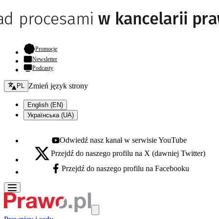
- otwiera się w nowej karcie
Promocje
Newsletter
Podcasty
Zmień język - bieżący:
Zmień język strony
PL
English (EN)
Українська (UA)
Odwiedź nasz kanał w serwisie YouTube
Youtube - otwiera się w nowej karcie
Przejdź do naszego profilu na X (dawniej Twitter)
X - otwiera się w nowej karcie
Przejdź do naszego profilu na Facebooku
Facebook - otwiera się w nowej karcie