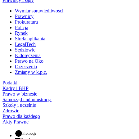
Prawnicy i sądy
Wymiar sprawiedliwości
Prawnicy
Prokuratura
Policja
Rynek
Strefa aplikanta
LegalTech
Sędziowie
E-doręczenia
Prawo na Oko
Orzeczenia
Zmiany w k.p.c.
Podatki
Kadry i BHP
Prawo w biznesie
Samorząd i administracja
Szkoły i uczelnie
Zdrowie
Prawo dla każdego
Akty Prawne
- otwiera się w nowej karcie
Promocje