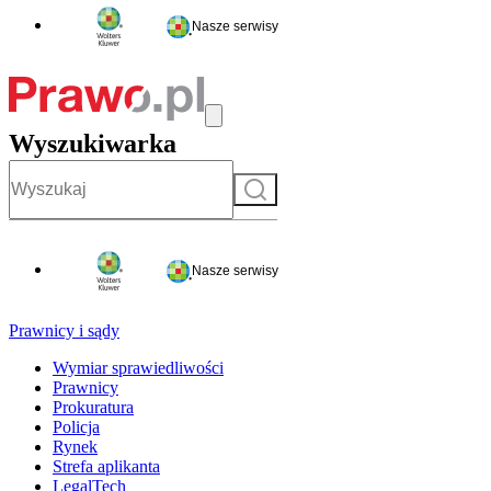
Nasze serwisy
Wyszukiwarka
Szukaj
Nasze serwisy
Prawnicy i sądy
Wymiar sprawiedliwości
Prawnicy
Prokuratura
Policja
Rynek
Strefa aplikanta
LegalTech