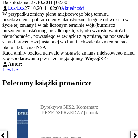
Data dodania: 27.10.2011 | 02:00
Lex/Lex
27.10.2011 | 02:00
Aktualności
W przypadku zmiany planu miejscowego bieg terminu
przedawnienia pobrania renty planistycznej biegnie od wejścia w
życie tej zmiany i w tak liczonym terminie wójt (burmistrz,
prezydent miasta) mogą ustalić opłatę z tytułu wzrostu wartości
nieruchomości, powstałego w związku z tą zmianą, na podstawie
stawki procentowej ustalonej w chwili uchwalenia zmienionego
planu. Tak uznał NSA.
Rada gminy podjęła uchwałę w sprawie zmiany miejscowego planu
zagospodarowania przestrzennego gminy.
Więcej>>>
Autor:
Lex/Lex
Polecamy książki prawnicze
Przejdź do: Dyrektywa NIS2. Komentarz [PRZEDSPRZEDAŻ] ebook,
Dyrektywa NIS2. Komentarz
[PRZEDSPRZEDAŻ] ebook
Poprzednia książka
N
Mateusz Jakubik, Rafał Prabucki