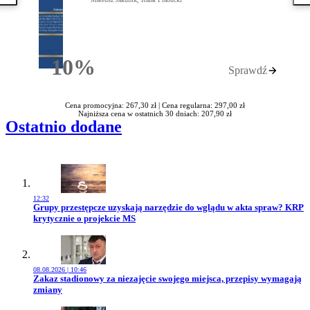
10%
Sprawdź
Rabatu
Cena promocyjna: 267,30 zł |
Cena regularna: 297,00 zł
Najniższa cena w ostatnich 30 dniach: 207,90 zł
Ostatnio dodane
12:32
Przejdź do artykułu:
Grupy przestępcze uzyskają narzędzie do wglądu w akta spraw? KRP
krytycznie o projekcie MS
08.08.2026 | 10:46
Przejdź do artykułu:
Zakaz stadionowy za niezajęcie swojego miejsca, przepisy wymagają
zmiany