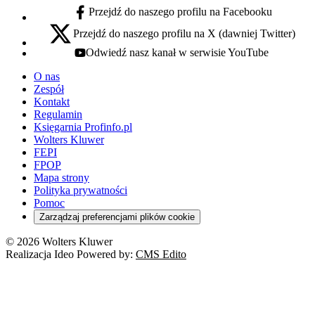
Przejdź do naszego profilu na Facebooku
facebook - otwiera się w nowej karcie
Przejdź do naszego profilu na X (dawniej Twitter)
x - otwiera się w nowej karcie
Odwiedź nasz kanał w serwisie YouTube
youtube - otwiera się w nowej karcie
O nas
Zespół
Kontakt
Regulamin
Księgarnia Profinfo.pl
Wolters Kluwer
FEPI
FPOP
Mapa strony
Polityka prywatności
Pomoc
Zarządzaj preferencjami plików cookie
© 2026 Wolters Kluwer
Realizacja Ideo Powered by:
CMS Edito