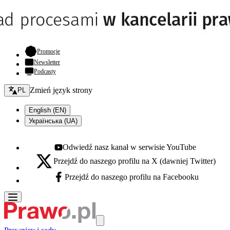
- otwiera się w nowej karcie
Promocje
Newsletter
Podcasty
Zmień język - bieżący:
Zmień język strony
PL
English (EN)
Українська (UA)
Odwiedź nasz kanał w serwisie YouTube
Youtube - otwiera się w nowej karcie
Przejdź do naszego profilu na X (dawniej Twitter)
X - otwiera się w nowej karcie
Przejdź do naszego profilu na Facebooku
Facebook - otwiera się w nowej karcie