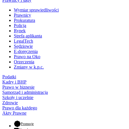
Prawnicy i sądy
Wymiar sprawiedliwości
Prawnicy
Prokuratura
Policja
Rynek
Strefa aplikanta
LegalTech
Sędziowie
E-doręczenia
Prawo na Oko
Orzeczenia
Zmiany w k.p.c.
Podatki
Kadry i BHP
Prawo w biznesie
Samorząd i administracja
Szkoły i uczelnie
Zdrowie
Prawo dla każdego
Akty Prawne
- otwiera się w nowej karcie
Promocje