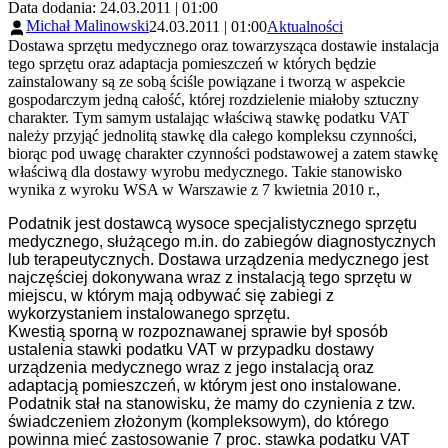
Data dodania: 24.03.2011 | 01:00
Michał Malinowski
24.03.2011 | 01:00
Aktualności
Dostawa sprzętu medycznego oraz towarzysząca dostawie instalacja
tego sprzętu oraz adaptacja pomieszczeń w których będzie
zainstalowany są ze sobą ściśle powiązane i tworzą w aspekcie
gospodarczym jedną całość, której rozdzielenie miałoby sztuczny
charakter. Tym samym ustalając właściwą stawkę podatku VAT
należy przyjąć jednolitą stawkę dla całego kompleksu czynności,
biorąc pod uwagę charakter czynności podstawowej a zatem stawkę
właściwą dla dostawy wyrobu medycznego. Takie stanowisko
wynika z wyroku WSA w Warszawie z 7 kwietnia 2010 r.,
Podatnik jest dostawcą wysoce specjalistycznego sprzętu
medycznego, służącego m.in. do zabiegów diagnostycznych
lub terapeutycznych. Dostawa urządzenia medycznego jest
najczęściej dokonywana wraz z instalacją tego sprzętu w
miejscu, w którym mają odbywać się zabiegi z
wykorzystaniem instalowanego sprzętu.
Kwestią sporną w rozpoznawanej sprawie był sposób
ustalenia stawki podatku VAT w przypadku dostawy
urządzenia medycznego wraz z jego instalacją oraz
adaptacją pomieszczeń, w którym jest ono instalowane.
Podatnik stał na stanowisku, że mamy do czynienia z tzw.
świadczeniem złożonym (kompleksowym), do którego
powinna mieć zastosowanie 7 proc. stawka podatku VAT