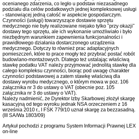
ocenianego zdarzenia, co legło u podstaw niezasadnego
podziału dla celów podatkowych jednej kompleksowej usługi
- stanowiącej jedną całość w aspekcie gospodarczym.
Czynności (usługi) towarzyszące dostawie sprzętu
medycznego nie były realizowane niejako tylko "przy okazji"
dostawy tego sprzętu, ale ich wykonanie umożliwiało i było
niezbędnym warunkiem zapewnienia funkcjonalności i
prawidłowego działania dostarczonego urządzenia
medycznego. Dotyczy to również prac adaptacyjnych
pomieszczeń, które to prace mogły też przybrać postać robót
budowlano-montażowych. Dlatego też ustalając właściwą
stawkę podatku VAT należy przyjmować jednolitą stawkę dla
całego kompleksu czynności, biorąc pod uwagę charakter
czynności podstawowej a zatem stawkę właściwą dla
dostawy wyrobu medycznego, o którym mowa w poz. 106
załącznika nr 3 do ustawy o VAT (obecnie poz. 105
załącznika nr 3 do ustawy o VAT).
Należy nadmienić, że Dyrektor Izby Skarbowej złożył skargę
kasacyjną od tego wyroku jednak NSA orzeczeniem z 16
września 2010 r., I FSK 779/10 uznał skargę za bezzasadną.
(III SA/Wa 1803/09)
Artykuł pochodzi z programu System Informacji Prawnej LEX
on-line