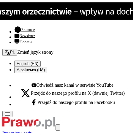
- otwiera się w nowej karcie
Promocje
Newsletter
Podcasty
Zmień język - bieżący:
Zmień język strony
PL
English (EN)
Українська (UA)
Odwiedź nasz kanał w serwisie YouTube
Youtube - otwiera się w nowej karcie
Przejdź do naszego profilu na X (dawniej Twitter)
X - otwiera się w nowej karcie
Przejdź do naszego profilu na Facebooku
Facebook - otwiera się w nowej karcie