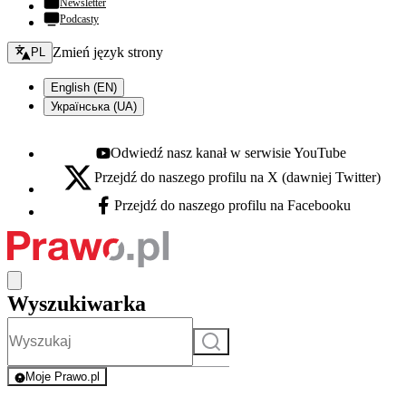
Newsletter
Podcasty
Zmień język - bieżący:
Zmień język strony
PL
English (EN)
Українська (UA)
Odwiedź nasz kanał w serwisie YouTube
Youtube - otwiera się w nowej karcie
Przejdź do naszego profilu na X (dawniej Twitter)
X - otwiera się w nowej karcie
Przejdź do naszego profilu na Facebooku
Facebook - otwiera się w nowej karcie
Wyszukiwarka
Szukaj
Moje Prawo.pl
- rejestracja i logowanie do serwisu