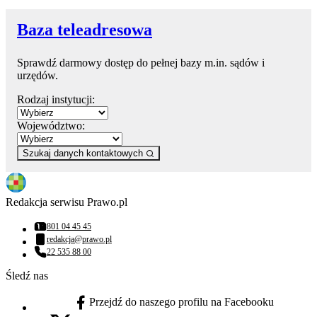
Baza teleadresowa
Sprawdź darmowy dostęp do pełnej bazy m.in. sądów i
urzędów.
Rodzaj instytucji:
Województwo:
Szukaj danych kontaktowych
Redakcja serwisu Prawo.pl
801 04 45 45
Numer telefonu:
redakcja@prawo.pl
Adres email:
22 535 88 00
Numer telefonu:
Śledź nas
Przejdź do naszego profilu na Facebooku
facebook - otwiera się w nowej karcie