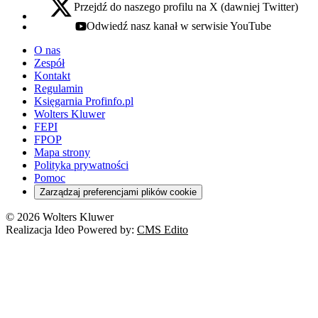
Przejdź do naszego profilu na X (dawniej Twitter)
x - otwiera się w nowej karcie
Odwiedź nasz kanał w serwisie YouTube
youtube - otwiera się w nowej karcie
O nas
Zespół
Kontakt
Regulamin
Księgarnia Profinfo.pl
Wolters Kluwer
FEPI
FPOP
Mapa strony
Polityka prywatności
Pomoc
Zarządzaj preferencjami plików cookie
© 2026 Wolters Kluwer
Realizacja Ideo Powered by:
CMS Edito