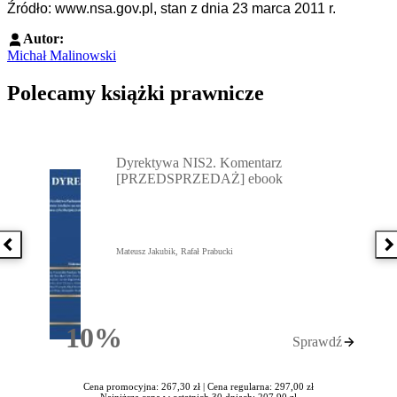
Źródło: www.nsa.gov.pl, stan z dnia 23 marca 2011 r.
Autor:
Michał Malinowski
Polecamy książki prawnicze
Przejdź do: Dyrektywa NIS2. Komentarz [PRZEDSPRZEDAŻ] ebook,
Dyrektywa NIS2. Komentarz
[PRZEDSPRZEDAŻ] ebook
Poprzednia książka
N
Mateusz Jakubik, Rafał Prabucki
10%
Sprawdź
Rabatu
Cena promocyjna: 267,30 zł |
Cena regularna: 297,00 zł
Najniższa cena w ostatnich 30 dniach: 207,90 zł