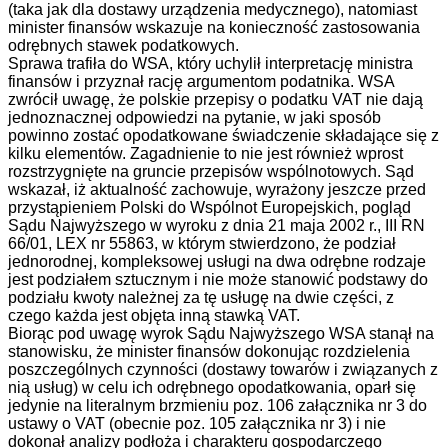
(taka jak dla dostawy urządzenia medycznego), natomiast
minister finansów wskazuje na konieczność zastosowania
odrębnych stawek podatkowych.
Sprawa trafiła do WSA, który uchylił interpretację ministra
finansów i przyznał rację argumentom podatnika. WSA
zwrócił uwagę, że polskie przepisy o podatku VAT nie dają
jednoznacznej odpowiedzi na pytanie, w jaki sposób
powinno zostać opodatkowane świadczenie składające się z
kilku elementów. Zagadnienie to nie jest również wprost
rozstrzygnięte na gruncie przepisów wspólnotowych. Sąd
wskazał, iż aktualność zachowuje, wyrażony jeszcze przed
przystąpieniem Polski do Wspólnot Europejskich, pogląd
Sądu Najwyższego w wyroku z dnia 21 maja 2002 r., III RN
66/01, LEX nr 55863, w którym stwierdzono, że podział
jednorodnej, kompleksowej usługi na dwa odrębne rodzaje
jest podziałem sztucznym i nie może stanowić podstawy do
podziału kwoty należnej za tę usługę na dwie części, z
czego każda jest objęta inną stawką VAT.
Biorąc pod uwagę wyrok Sądu Najwyższego WSA stanął na
stanowisku, że minister finansów dokonując rozdzielenia
poszczególnych czynności (dostawy towarów i związanych z
nią usług) w celu ich odrębnego opodatkowania, oparł się
jedynie na literalnym brzmieniu poz. 106 załącznika nr 3 do
ustawy o VAT (obecnie poz. 105 załącznika nr 3) i nie
dokonał analizy podłoża i charakteru gospodarczego