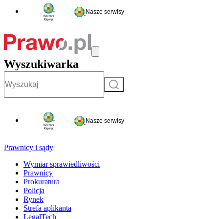
Nasze serwisy
Wyszukiwarka
Szukaj
Nasze serwisy
Prawnicy i sądy
Wymiar sprawiedliwości
Prawnicy
Prokuratura
Policja
Rynek
Strefa aplikanta
LegalTech