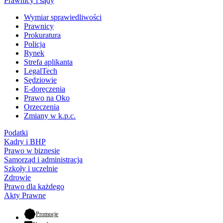
Prawnicy i sądy
Wymiar sprawiedliwości
Prawnicy
Prokuratura
Policja
Rynek
Strefa aplikanta
LegalTech
Sędziowie
E-doręczenia
Prawo na Oko
Orzeczenia
Zmiany w k.p.c.
Podatki
Kadry i BHP
Prawo w biznesie
Samorząd i administracja
Szkoły i uczelnie
Zdrowie
Prawo dla każdego
Akty Prawne
- otwiera się w nowej karcie
Promocje