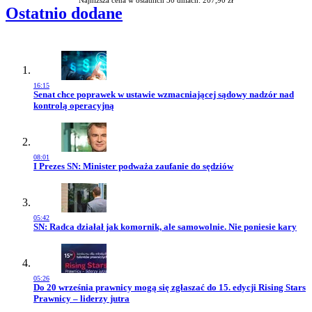
Ostatnio dodane
16:15
Przejdź do artykułu:
Senat chce poprawek w ustawie wzmacniającej sądowy nadzór nad
kontrolą operacyjną
08:01
Przejdź do artykułu:
I Prezes SN: Minister podważa zaufanie do sędziów
05:42
Przejdź do artykułu:
SN: Radca działał jak komornik, ale samowolnie. Nie poniesie kary
05:26
Przejdź do artykułu:
Do 20 września prawnicy mogą się zgłaszać do 15. edycji Rising Stars
Prawnicy – liderzy jutra