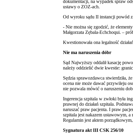
dokumentacji, na wypadek spraw odsz
ustawy o ZOZ-ach.
Od wyroku sądu II instancji powód zło
- Nie można się zgodzić, że elemen
Małgorzata Zębala-Echchoqui. – próbk
Kwestionowała ona legalność działań
Nie ma naruszenia dóbr
Sąd Najwyższy oddalił kasację powod
należy oddzielić dwie kwestie: granic
Sędzia sprawozdawca stwierdziła, że 
ocena nie może dawać przywileju oso
nie pozwala mówić o naruszeniu dobr
Ingerencja szpitala w zwłoki była in
prawnej do działań szpitala. Podstaw
naruszać praw pacjenta. I praw pacj
szpitala jest nakazem ustawowym, a 
Regulamin jest aktem porządkowym, k
Sygnatura akt III CSK 256/10