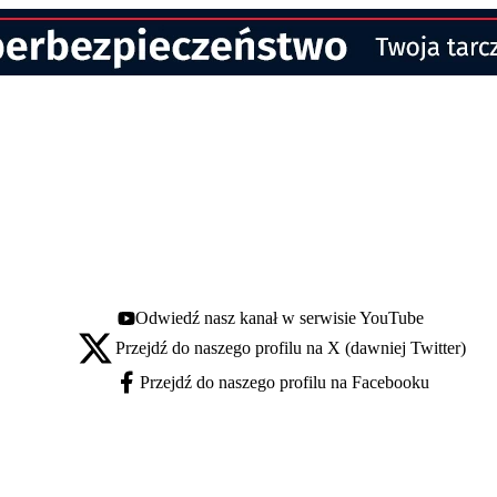
Odwiedź nasz kanał w serwisie YouTube
Youtube - otwiera się w nowej karcie
Przejdź do naszego profilu na X (dawniej Twitter)
X - otwiera się w nowej karcie
Przejdź do naszego profilu na Facebooku
Facebook - otwiera się w nowej karcie