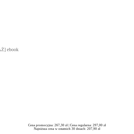
 Mateusz Jakubik, Rafał Prabucki - otwiera się w nowym oknie
Ż] ebook
Cena promocyjna: 267,30 zł |
Cena regularna: 297,00 zł
Najniższa cena w ostatnich 30 dniach: 207,90 zł