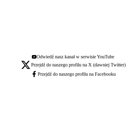
Odwiedź nasz kanał w serwisie YouTube
Youtube - otwiera się w nowej karcie
Przejdź do naszego profilu na X (dawniej Twitter)
X - otwiera się w nowej karcie
Przejdź do naszego profilu na Facebooku
Facebook - otwiera się w nowej karcie