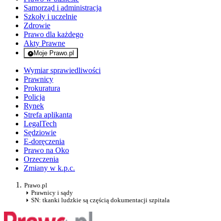
Samorząd i administracja
Szkoły i uczelnie
Zdrowie
Prawo dla każdego
Akty Prawne
Moje Prawo.pl
- rejestracja i logowanie do serwisu
Wymiar sprawiedliwości
Prawnicy
Prokuratura
Policja
Rynek
Strefa aplikanta
LegalTech
Sędziowie
E-doręczenia
Prawo na Oko
Orzeczenia
Zmiany w k.p.c.
Prawo.pl
Prawnicy i sądy
SN: tkanki ludzkie są częścią dokumentacji szpitala