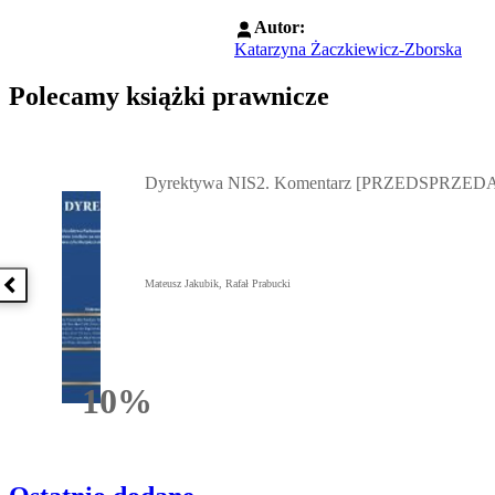
Autor:
Katarzyna Żaczkiewicz-Zborska
Polecamy książki prawnicze
Przejdź do: Dyrektywa NIS2. Komentarz [PRZEDSPRZEDAŻ] ebook,
Dyrektywa NIS2. Komentarz [PRZEDSPRZEDA
Mateusz Jakubik, Rafał Prabucki
Poprzednia książka
10%
Rabatu