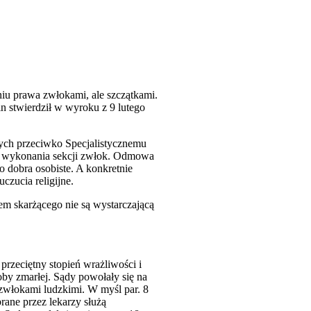
niu prawa zwłokami, ale szczątkami.
in stwierdził w wyroku z 9 lutego
ych przeciwko Specjalistycznemu
 wykonania sekcji zwłok.
Odmowa
o dobra osobiste. A konkretnie
zucia religijne.
m skarżącego nie są wystarczającą
 przeciętny stopień wrażliwości i
oby zmarłej. Sądy powołały się na
 zwłokami ludzkimi. W myśl par. 8
brane przez lekarzy służą