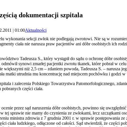
częścią dokumentacji szpitala
2.2011 | 01:00
Aktualności
celu wykonania sekcji zwłok nie podlegają zwrotowi. Nie są w rozumie
fragmenty ciała nie narusza praw pacjentów ani dóbr osobistych ich rodz
wództwo Tadeusza S., który wystąpił do sądu o ochronę dóbr osobist
n odmówił synowi zmarłej pacjentki zwrotu tkanek, które pobrał
w celu
nie większymi niż 2,5 cm – zdaniem powoda, Tadeusza S.
– narusza jeg
ła matki utrudnia mu koncentrację nad miejscem pochówku i godzi w uc
pitala i zalecenia Polskiego
Towarzystwa Patomorfologicznego, zdanie
pobranych części ciała.
przy ocenie przez sąd naruszenia dóbr osobistych, powinno się uwzględnić
 w tej sprawie nie mamy do czynienia ze zwłokami, lecz szczątkami os
zeniu ministra zdrowia z 7 grudnia 2001 r. w sprawie postępowania ze
ści ciała ludzkiego, odłączone od całości. Sąd stwierdził, że części po