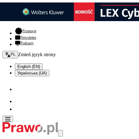
- otwiera się w nowej karcie
Promocje
Newsletter
Podcasty
Zmień język - bieżący:
Zmień język strony
PL
English (EN)
Українська (UA)