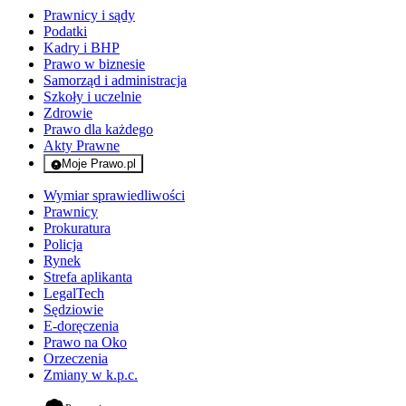
Prawnicy i sądy
Podatki
Kadry i BHP
Prawo w biznesie
Samorząd i administracja
Szkoły i uczelnie
Zdrowie
Prawo dla każdego
Akty Prawne
Moje Prawo.pl
- rejestracja i logowanie do serwisu
Wymiar sprawiedliwości
Prawnicy
Prokuratura
Policja
Rynek
Strefa aplikanta
LegalTech
Sędziowie
E-doręczenia
Prawo na Oko
Orzeczenia
Zmiany w k.p.c.