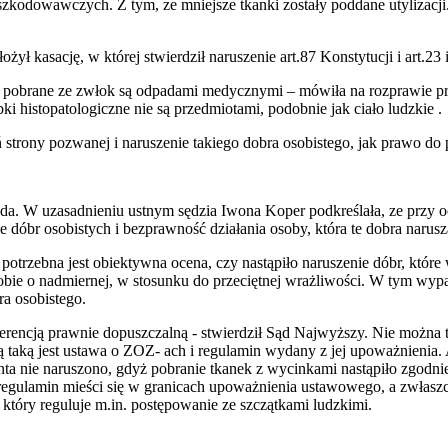
kodowawczych. Z tym, ze mniejsze tkanki zostały poddane utylizacji. 
żył kasację, w której stwierdził naruszenie art.87 Konstytucji i art.23 
ty pobrane ze zwłok są odpadami medycznymi – mówiła na rozprawie 
i histopatologiczne nie są przedmiotami, podobnie jak ciało ludzkie .
 strony pozwanej i naruszenie takiego dobra osobistego, jak prawo d
a. W uzasadnieniu ustnym sędzia Iwona Koper podkreślała, ze przy oc
e dóbr osobistych i bezprawność działania osoby, która te dobra narusz
potrzebna jest obiektywna ocena, czy nastąpiło naruszenie dóbr, które 
bie o nadmiernej, w stosunku do przeciętnej wrażliwości. W tym wypa
a osobistego.
gerencją prawnie dopuszczalną - stwierdził Sąd Najwyższy. Nie można 
ą taką jest ustawa o ZOZ- ach i regulamin wydany z jej upoważnienia.
enta nie naruszono, gdyż pobranie tkanek z wycinkami nastąpiło zgodn
regulamin mieści się w granicach upoważnienia ustawowego, a zwłaszc
tóry reguluje m.in. postępowanie ze szczątkami ludzkimi.