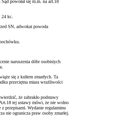
Sąd powołał się m.in. na art.18
i 24 kc.
przed SN, adwokat powoda
o pochówku.
enie naruszenia dóbr osobistych
a.
wiąże się z kultem zmarłych. Ta
dku przeciętna miara wrażliwości
twierdzić, że zabrakło podstawy
 Art.18 tej ustawy mówi, że nie wolno
ie z przepisami. Wydanie regulaminu
za nie ogranicza praw osoby zmarłej.