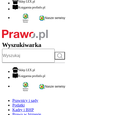
otwiera się w nowej karcie
Sklep LEX.pl
otwiera się w nowej karcie
Księgarnia profinfo.pl
Nasze serwisy
Wyszukiwarka
Szukaj
otwiera się w nowej karcie
Sklep LEX.pl
otwiera się w nowej karcie
Księgarnia profinfo.pl
Nasze serwisy
Prawnicy i sądy
Podatki
Kadry i BHP
Prawo w biznesie