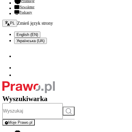
- otwiera się w nowej karcie
Promocje
Newsletter
Podcasty
Zmień język - bieżący:
Zmień język strony
PL
English (EN)
Українська (UA)
Wyszukiwarka
Szukaj
Moje Prawo.pl
- rejestracja i logowanie do serwisu