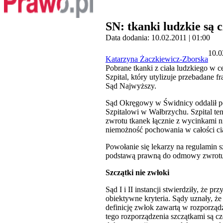
SN: tkanki ludzkie są 
Data dodania: 10.02.2011 | 01:00
10.0
Katarzyna Żaczkiewicz-Zborska
Pobrane tkanki z ciała ludzkiego w 
Szpital, który utylizuje przebadane 
Sąd Najwyższy.
Sąd Okręgowy w Świdnicy oddalił po
Szpitalowi w Wałbrzychu. Szpital te
zwrotu tkanek łącznie z wycinkami 
niemożność pochowania w całości cia
Powołanie się lekarzy na regulamin sz
podstawą prawną do odmowy zwrotu 
Szczątki nie zwłoki
Sąd I i II instancji stwierdziły, że 
obiektywne kryteria. Sądy uznały, że
definicję zwłok zawartą w rozporząd
tego rozporządzenia szczątkami są czę