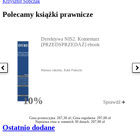
Krzysztof Sobczak
Polecamy książki prawnicze
Przejdź do: Dyrektywa NIS2. Komentarz [PRZEDSPRZEDAŻ] ebook,
Dyrektywa NIS2. Komentarz
[PRZEDSPRZEDAŻ] ebook
Poprzednia książka
N
Mateusz Jakubik, Rafał Prabucki
10%
Sprawdź
Rabatu
Cena promocyjna: 267,30 zł |
Cena regularna: 297,00 zł
Najniższa cena w ostatnich 30 dniach: 207,90 zł
Ostatnio dodane