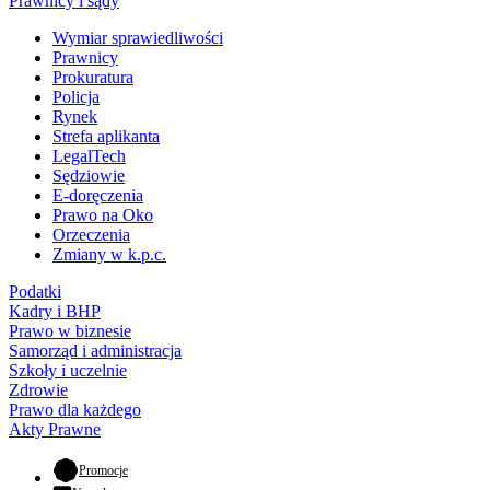
Prawnicy i sądy
Wymiar sprawiedliwości
Prawnicy
Prokuratura
Policja
Rynek
Strefa aplikanta
LegalTech
Sędziowie
E-doręczenia
Prawo na Oko
Orzeczenia
Zmiany w k.p.c.
Podatki
Kadry i BHP
Prawo w biznesie
Samorząd i administracja
Szkoły i uczelnie
Zdrowie
Prawo dla każdego
Akty Prawne
- otwiera się w nowej karcie
Promocje