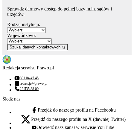
Sprawdź darmowy dostęp do pełnej bazy m.in. sądów i
urzędów.
Rodzaj instytucji:
Województwo:
Szukaj danych kontaktowych
Redakcja serwisu Prawo.pl
801 04 45 45
Numer telefonu:
redakcja@prawo.pl
Adres email:
22 535 88 00
Numer telefonu:
Śledź nas
Przejdź do naszego profilu na Facebooku
facebook - otwiera się w nowej karcie
Przejdź do naszego profilu na X (dawniej Twitter)
x - otwiera się w nowej karcie
Odwiedź nasz kanał w serwisie YouTube
youtube - otwiera się w nowej karcie