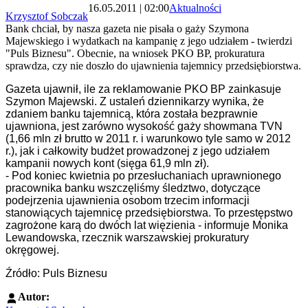
16.05.2011 | 02:00
Aktualności
Krzysztof Sobczak
Bank chciał, by nasza gazeta nie pisała o gaży Szymona
Majewskiego i wydatkach na kampanię z jego udziałem - twierdzi
"Puls Biznesu". Obecnie, na wniosek PKO BP, prokuratura
sprawdza, czy nie doszło do ujawnienia tajemnicy przedsiębiorstwa.
Gazeta ujawnił, ile za reklamowanie PKO BP zainkasuje
Szymon Majewski. Z ustaleń dziennikarzy wynika, że
zdaniem banku tajemnicą, która została bezprawnie
ujawniona, jest zarówno wysokość gaży showmana TVN
(1,66 mln zł brutto w 2011 r. i warunkowo tyle samo w 2012
r.), jak i całkowity budżet prowadzonej z jego udziałem
kampanii nowych kont (sięga 61,9 mln zł).
- Pod koniec kwietnia po przesłuchaniach uprawnionego
pracownika banku wszczęliśmy śledztwo, dotyczące
podejrzenia ujawnienia osobom trzecim informacji
stanowiących tajemnicę przedsiębiorstwa. To przestępstwo
zagrożone karą do dwóch lat więzienia - informuje Monika
Lewandowska, rzecznik warszawskiej prokuratury
okręgowej.
Źródło: Puls Biznesu
Autor: