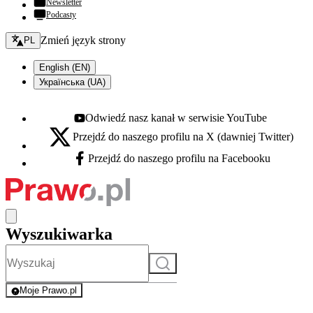
Newsletter
Podcasty
Zmień język - bieżący:
Zmień język strony
PL
English (EN)
Українська (UA)
Odwiedź nasz kanał w serwisie YouTube
Youtube - otwiera się w nowej karcie
Przejdź do naszego profilu na X (dawniej Twitter)
X - otwiera się w nowej karcie
Przejdź do naszego profilu na Facebooku
Facebook - otwiera się w nowej karcie
Wyszukiwarka
Szukaj
Moje Prawo.pl
- rejestracja i logowanie do serwisu