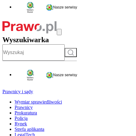
Nasze serwisy
Wyszukiwarka
Szukaj
Nasze serwisy
Prawnicy i sądy
Wymiar sprawiedliwości
Prawnicy
Prokuratura
Policja
Rynek
Strefa aplikanta
LegalTech