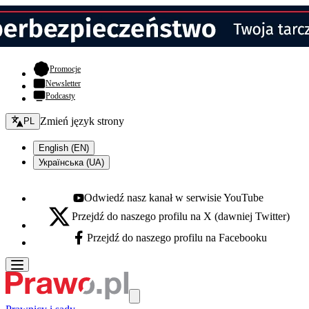
- otwiera się w nowej karcie
Promocje
Newsletter
Podcasty
Zmień język - bieżący:
Zmień język strony
PL
English (EN)
Українська (UA)
Odwiedź nasz kanał w serwisie YouTube
Youtube - otwiera się w nowej karcie
Przejdź do naszego profilu na X (dawniej Twitter)
X - otwiera się w nowej karcie
Przejdź do naszego profilu na Facebooku
Facebook - otwiera się w nowej karcie