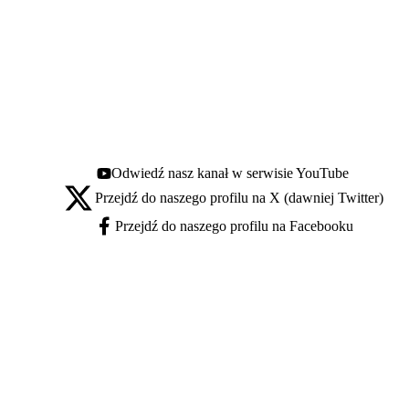
Odwiedź nasz kanał w serwisie YouTube
Youtube - otwiera się w nowej karcie
Przejdź do naszego profilu na X (dawniej Twitter)
X - otwiera się w nowej karcie
Przejdź do naszego profilu na Facebooku
Facebook - otwiera się w nowej karcie