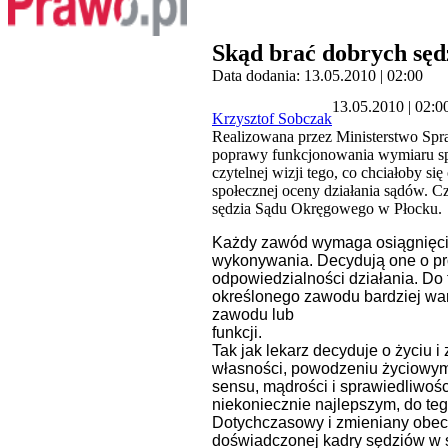
Skąd brać dobrych sę
Data dodania: 13.05.2010 | 02:00
13.05.2010 | 02:0
Krzysztof Sobczak
Realizowana przez Ministerstwo Spr
poprawy funkcjonowania wymiaru spr
czytelnej wizji tego, co chciałoby si
społecznej oceny działania sądów. C
sędzia Sądu Okręgowego w Płocku.
Każdy zawód wymaga osiągnięcia
wykonywania. Decydują one o prof
odpowiedzialności działania. Do 
określonego zawodu bardziej wa
zawodu lub
funkcji.
Tak jak lekarz decyduje o życiu 
własności, powodzeniu życiowym l
sensu, mądrości i sprawiedliwośc
niekoniecznie najlepszym, do teg
Dotychczasowy i zmieniany obecn
doświadczonej kadry sędziów w 