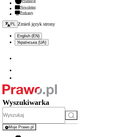
- otwiera się w nowej karcie
Promocje
Newsletter
Podcasty
Zmień język - bieżący:
Zmień język strony
PL
English (EN)
Українська (UA)
Wyszukiwarka
Szukaj
Moje Prawo.pl
- rejestracja i logowanie do serwisu