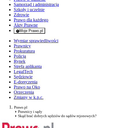
Samorząd i administracja
Szkoły i uczelnie
Zdrowie
Prawo dla każdego
Akty Prawne
Moje Prawo.pl
- rejestracja i logowanie do serwisu
Wymiar sprawiedliwości
Prawnicy
Prokuratura
Policja
Rynek
Strefa aplikanta
LegalTech
Sędziowie
E-doręczenia
Prawo na Oko
Orzeczenia
Zmiany w k.p.c.
Prawo.pl
Prawnicy i sądy
Skąd brać dobrych sędziów do sądów rejonowych?