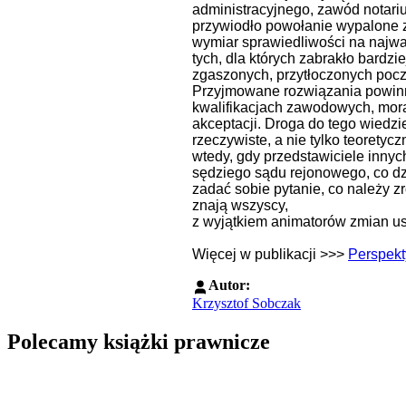
administracyjnego, zawód notari
przywiodło powołanie wypalone zo
wymiar sprawiedliwości na najw
tych, dla których zabrakło bardz
zgaszonych, przytłoczonych pocz
Przyjmowane rozwiązania powinn
kwalifikacjach zawodowych, moral
akceptacji. Droga do tego wiedzi
rzeczywiste, a nie tylko teoret
wtedy, gdy przedstawiciele inny
sędziego sądu rejonowego, co dz
zadać sobie pytanie, co należy 
znają wszyscy,
z wyjątkiem animatorów zmian u
Więcej w publikacji >>>
Perspekt
Autor:
Krzysztof Sobczak
Polecamy książki prawnicze
Przejdź do: Dyrektywa NIS2. Komentarz [PRZEDSPRZEDAŻ] ebook,