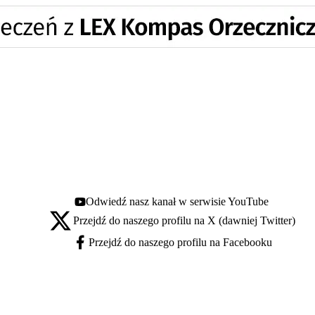
Odwiedź nasz kanał w serwisie YouTube
Youtube - otwiera się w nowej karcie
Przejdź do naszego profilu na X (dawniej Twitter)
X - otwiera się w nowej karcie
Przejdź do naszego profilu na Facebooku
Facebook - otwiera się w nowej karcie