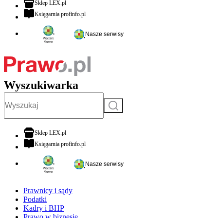
otwiera się w nowej karcie
Sklep LEX.pl
otwiera się w nowej karcie
Księgarnia profinfo.pl
Nasze serwisy
Wyszukiwarka
Szukaj
otwiera się w nowej karcie
Sklep LEX.pl
otwiera się w nowej karcie
Księgarnia profinfo.pl
Nasze serwisy
Prawnicy i sądy
Podatki
Kadry i BHP
Prawo w biznesie