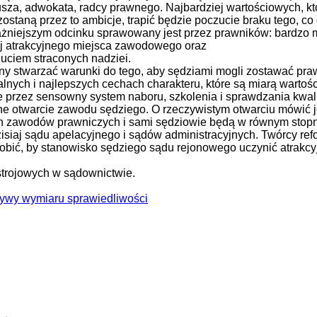
usza, adwokata, radcy prawnego. Najbardziej wartościowych, k
staną przez to ambicje, trapić będzie poczucie braku tego, co 
ażniejszym odcinku sprawowany jest przez prawników: bardzo 
iej atrakcyjnego miejsca zawodowego oraz
uciem straconych nadziei.
y stwarzać warunki do tego, aby sędziami mogli zostawać pra
nych i najlepszych cechach charakteru, które są miarą wartośc
e przez sensowny system naboru, szkolenia i sprawdzania kwalif
yczne otwarcie zawodu sędziego. O rzeczywistym otwarciu mówić
ch zawodów prawniczych i sami sędziowie będą w równym stop
isiaj sądu apelacyjnego i sądów administracyjnych. Twórcy ref
zrobić, by stanowisko sędziego sądu rejonowego uczynić atrakc
strojowych w sądownictwie.
ywy wymiaru sprawiedliwości
 Mateusz Jakubik, Rafał Prabucki - otwiera się w nowym oknie