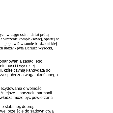
h w ciągu ostatnich lat próbą
a wrażenie kompleksowej, opartej na
i ani poprawić w sumie bardzo niskiej
h ludzi? - pyta Dariusz Wysocki,
 opanowania zasad jego
telności i wysokiej
i, które czynią kandydata do
sza społeczna waga określonego
 decydowania o wolności,
żniejsze – poczuciu harmonii,
ta władza może być powierzana
 stabilnej, dobrej,
we, przejście do sądownictwa