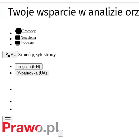
- otwiera się w nowej karcie
Promocje
Newsletter
Podcasty
Zmień język - bieżący:
Zmień język strony
PL
English (EN)
Українська (UA)