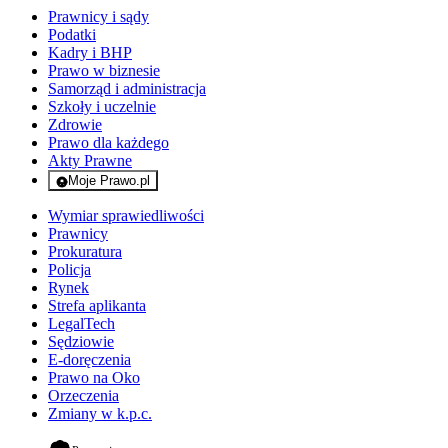
Prawnicy i sądy
Podatki
Kadry i BHP
Prawo w biznesie
Samorząd i administracja
Szkoły i uczelnie
Zdrowie
Prawo dla każdego
Akty Prawne
Moje Prawo.pl
- rejestracja i logowanie do serwisu
Wymiar sprawiedliwości
Prawnicy
Prokuratura
Policja
Rynek
Strefa aplikanta
LegalTech
Sędziowie
E-doręczenia
Prawo na Oko
Orzeczenia
Zmiany w k.p.c.