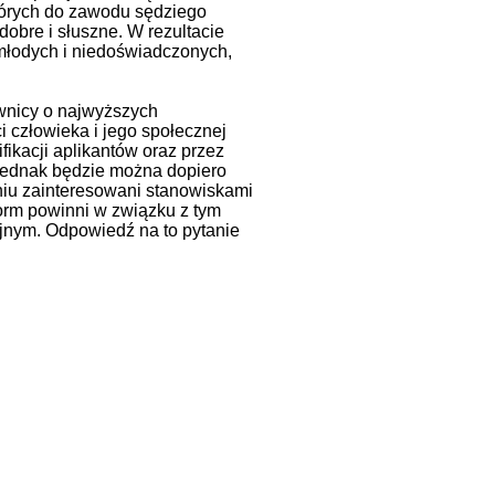
tórych do zawodu sędziego
dobre i słuszne. W rezultacie
młodych i niedoświadczonych,
wnicy o najwyższych
i człowieka i jego społecznej
ikacji aplikantów oraz przez
 jednak będzie można dopiero
niu zainteresowani stanowiskami
orm powinni w związku z tym
yjnym. Odpowiedź na to pytanie