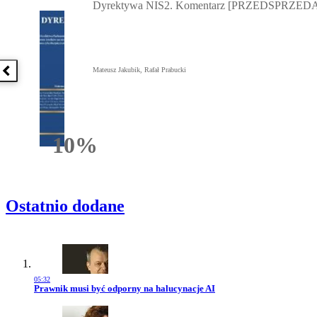
Dyrektywa NIS2. Komentarz [PRZEDSPRZEDA
Mateusz Jakubik, Rafał Prabucki
Poprzednia książka
10%
Rabatu
Ostatnio dodane
05:32
Przejdź do artykułu:
Prawnik musi być odporny na halucynacje AI