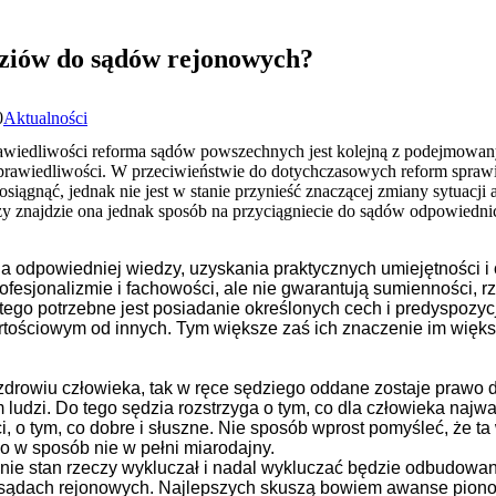
dziów do sądów rejonowych?
0
Aktualności
awiedliwości reforma sądów powszechnych jest kolejną z podejmowanyc
awiedliwości. W przeciwieństwie do dotychczasowych reform sprawi
ę osiągnąć, jednak nie jest w stanie przynieść znaczącej zmiany sytuacj
zy znajdzie ona jednak sposób na przyciągniecie do sądów odpowiednic
 odpowiedniej wiedzy, uzyskania praktycznych umiejętności i
esjonalizmie i fachowości, ale nie gwarantują sumienności, rze
tego potrzebne jest posiadanie określonych cech i predyspozycj
rtościowym od innych. Tym większe zaś ich znaczenie im więk
i zdrowiu człowieka, tak w ręce sędziego oddane zostaje prawo
udzi. Do tego sędzia rozstrzyga o tym, co dla człowieka najwa
i, o tym, co dobre i słuszne. Nie sposób wprost pomyśleć, że 
o w sposób nie w pełni miarodajny.
ie stan rzeczy wykluczał i nadal wykluczać będzie odbudowanie
sądach rejonowych. Najlepszych skuszą bowiem awanse piono