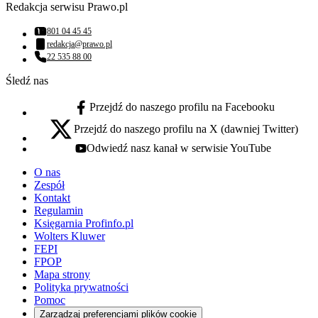
Redakcja serwisu Prawo.pl
801 04 45 45
Numer telefonu:
redakcja@prawo.pl
Adres email:
22 535 88 00
Numer telefonu:
Śledź nas
Przejdź do naszego profilu na Facebooku
facebook - otwiera się w nowej karcie
Przejdź do naszego profilu na X (dawniej Twitter)
x - otwiera się w nowej karcie
Odwiedź nasz kanał w serwisie YouTube
youtube - otwiera się w nowej karcie
O nas
Zespół
Kontakt
Regulamin
Księgarnia Profinfo.pl
Wolters Kluwer
FEPI
FPOP
Mapa strony
Polityka prywatności
Pomoc
Zarządzaj preferencjami plików cookie