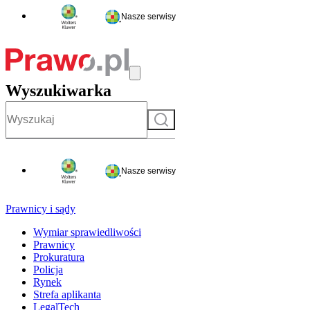
Nasze serwisy
Wyszukiwarka
Szukaj
Nasze serwisy
Prawnicy i sądy
Wymiar sprawiedliwości
Prawnicy
Prokuratura
Policja
Rynek
Strefa aplikanta
LegalTech