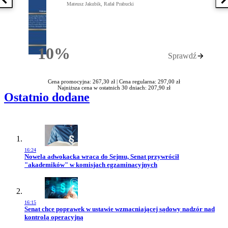
Poprzednia książka
N
Mateusz Jakubik, Rafał Prabucki
10%
Sprawdź
Rabatu
Cena promocyjna: 267,30 zł |
Cena regularna: 297,00 zł
Najniższa cena w ostatnich 30 dniach: 207,90 zł
Ostatnio dodane
16:24
Przejdź do artykułu:
Nowela adwokacka wraca do Sejmu, Senat przywrócił
"akademików" w komisjach egzaminacyjnych
16:15
Przejdź do artykułu:
Senat chce poprawek w ustawie wzmacniającej sądowy nadzór nad
kontrolą operacyjną