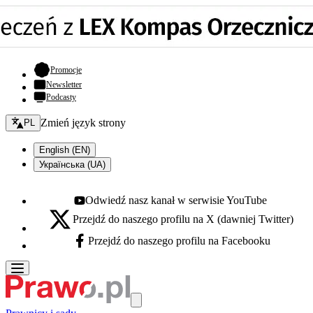
- otwiera się w nowej karcie
Promocje
Newsletter
Podcasty
Zmień język - bieżący:
Zmień język strony
PL
English (EN)
Українська (UA)
Odwiedź nasz kanał w serwisie YouTube
Youtube - otwiera się w nowej karcie
Przejdź do naszego profilu na X (dawniej Twitter)
X - otwiera się w nowej karcie
Przejdź do naszego profilu na Facebooku
Facebook - otwiera się w nowej karcie