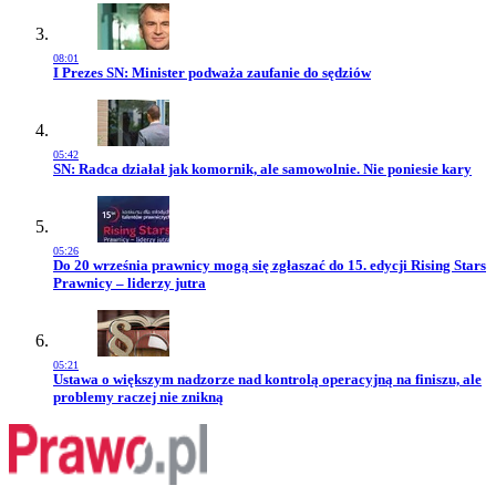
08:01
Przejdź do artykułu:
I Prezes SN: Minister podważa zaufanie do sędziów
05:42
Przejdź do artykułu:
SN: Radca działał jak komornik, ale samowolnie. Nie poniesie kary
05:26
Przejdź do artykułu:
Do 20 września prawnicy mogą się zgłaszać do 15. edycji Rising Stars
Prawnicy – liderzy jutra
05:21
Przejdź do artykułu:
Ustawa o większym nadzorze nad kontrolą operacyjną na finiszu, ale
problemy raczej nie znikną