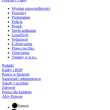
Prawnicy i sądy
Wymiar sprawiedliwości
Prawnicy
Prokuratura
Policja
Rynek
Strefa aplikanta
LegalTech
Sędziowie
E-doręczenia
Prawo na Oko
Orzeczenia
Zmiany w k.p.c.
Podatki
Kadry i BHP
Prawo w biznesie
Samorząd i administracja
Szkoły i uczelnie
Zdrowie
Prawo dla każdego
Akty Prawne
- otwiera się w nowej karcie
Promocje