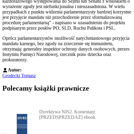
każdorazowego występowania do Sejmu lub Senatu z wnioskiem o
wyrażenie zgody jest niefunkcjonalna i nieuzasadniona. W wielu
przypadkach z punktu widzenia parlamentarzysty bardziej korzystne
jest przyjęcie mandatu niż przechodzenie przez sformalizowaną
procedurę parlamentarną” - napisano w uzasadnieniu do projektu
podpisanym przez posłów PO, SLD, Ruchu Palikota i PSL.
Oprócz parlamentarzystów możliwość natychmiastowego przyjęcia
mandatu karnego, bez zgody na zrzeczenie się immunitetu,
otrzymają: generalny inspektor ochrony danych osobowych, prezes
Instytutu Pamięci Narodowej, rzecznik praw dziecka oraz
prokuratorzy.
Autor:
Grodecki Tomasz
Polecamy książki prawnicze
Przejdź do: Dyrektywa NIS2. Komentarz [PRZEDSPRZEDAŻ] ebook,
Dyrektywa NIS2. Komentarz
[PRZEDSPRZEDAŻ] ebook