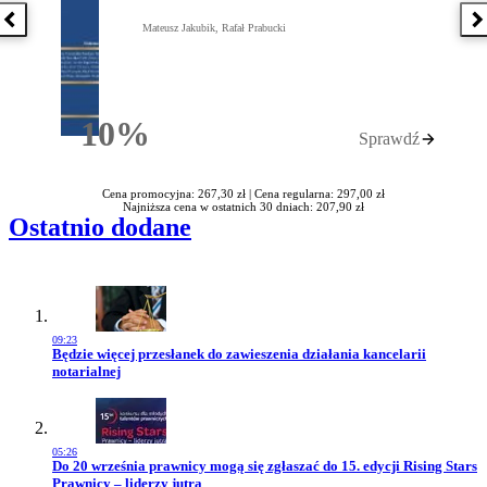
Poprzednia książka
N
Mateusz Jakubik, Rafał Prabucki
10%
Sprawdź
Rabatu
Cena promocyjna: 267,30 zł |
Cena regularna: 297,00 zł
Najniższa cena w ostatnich 30 dniach: 207,90 zł
Ostatnio dodane
09:23
Przejdź do artykułu:
Będzie więcej przesłanek do zawieszenia działania kancelarii
notarialnej
05:26
Przejdź do artykułu:
Do 20 września prawnicy mogą się zgłaszać do 15. edycji Rising Stars
Prawnicy – liderzy jutra