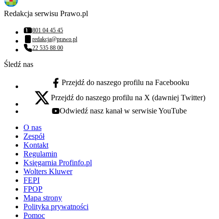
Redakcja serwisu Prawo.pl
801 04 45 45
Numer telefonu:
redakcja@prawo.pl
Adres email:
22 535 88 00
Numer telefonu:
Śledź nas
Przejdź do naszego profilu na Facebooku
facebook - otwiera się w nowej karcie
Przejdź do naszego profilu na X (dawniej Twitter)
x - otwiera się w nowej karcie
Odwiedź nasz kanał w serwisie YouTube
youtube - otwiera się w nowej karcie
O nas
Zespół
Kontakt
Regulamin
Księgarnia Profinfo.pl
Wolters Kluwer
FEPI
FPOP
Mapa strony
Polityka prywatności
Pomoc