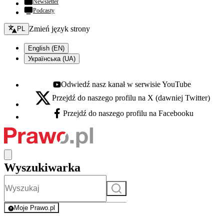
Newsletter
Podcasty
Zmień język - bieżący:
Zmień język strony
PL
English (EN)
Українська (UA)
Odwiedź nasz kanał w serwisie YouTube
Youtube - otwiera się w nowej karcie
Przejdź do naszego profilu na X (dawniej Twitter)
X - otwiera się w nowej karcie
Przejdź do naszego profilu na Facebooku
Facebook - otwiera się w nowej karcie
Wyszukiwarka
Szukaj
Moje Prawo.pl
- rejestracja i logowanie do serwisu