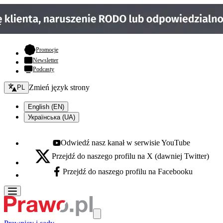
- otwiera się w nowej karcie
Promocje
Newsletter
Podcasty
Zmień język - bieżący:
Zmień język strony
PL
English (EN)
Українська (UA)
Odwiedź nasz kanał w serwisie YouTube
Youtube - otwiera się w nowej karcie
Przejdź do naszego profilu na X (dawniej Twitter)
X - otwiera się w nowej karcie
Przejdź do naszego profilu na Facebooku
Facebook - otwiera się w nowej karcie