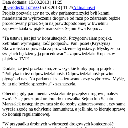
Data dodania: 15.03.2013 | 11:25
Grodecki Tomasz
15.03.2013 | 11:25
Aktualności
Projekt pozwalający na to, aby parlamentarzyści byli karani
mandatami za wykroczenia drogowe od razu po zdarzeniu będzie
procedowany przez Sejm najprawdopodobniej w kwietniu -
zapowiedziała w piątek marszałek Sejmu Ewa Kopacz.
"Ta ustawa jest już w konsultacjach. Przygotowałam projekt.
Zebrałam wymaganą ilość podpisów. Pani poseł (Krystyna)
Skowrońska odpowiada za prowadzenie tej ustawy. Myślę, że po
świętach będziemy ją procedować" - zapowiedziała Kopacz w
piątek w TVP1.
Dodała, że jest przekonana, że wszystkie kluby poprą projekt.
"Polityka to też odpowiedzialność. Odpowiedzialność powinna
płynąć od nas. Na parlament są skierowane oczy wyborców. Myślę,
że tu nie będzie sprzeciwu" - zaznaczyła.
Obecnie, gdy parlamentarzysta złamie przepisy drogowe, należy
zwrócić się przez prokuratora do marszałka Sejmu lub Senatu.
Marszałek następnie zwraca się do osoby zainteresowanej, czy sama
wyraża zgodę na uchylenie immunitetu, a jeśli nie, to kieruje sprawę
do komisji regulaminowej.
"W przypadku drobnych wykroczeń drogowych konieczność