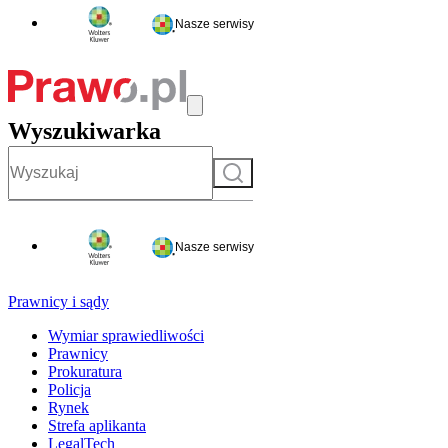
Nasze serwisy
Wyszukiwarka
Szukaj
Nasze serwisy
Prawnicy i sądy
Wymiar sprawiedliwości
Prawnicy
Prokuratura
Policja
Rynek
Strefa aplikanta
LegalTech