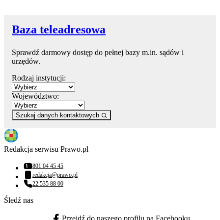
Baza teleadresowa
Sprawdź darmowy dostęp do pełnej bazy m.in. sądów i
urzędów.
Rodzaj instytucji:
Województwo:
Szukaj danych kontaktowych
Redakcja serwisu Prawo.pl
801 04 45 45
Numer telefonu:
redakcja@prawo.pl
Adres email:
22 535 88 00
Numer telefonu:
Śledź nas
Przejdź do naszego profilu na Facebooku