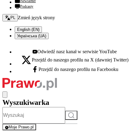
Newsletter
Podcasty
Zmień język - bieżący:
Zmień język strony
PL
English (EN)
Українська (UA)
Odwiedź nasz kanał w serwisie YouTube
Youtube - otwiera się w nowej karcie
Przejdź do naszego profilu na X (dawniej Twitter)
X - otwiera się w nowej karcie
Przejdź do naszego profilu na Facebooku
Facebook - otwiera się w nowej karcie
Wyszukiwarka
Szukaj
Moje Prawo.pl
- rejestracja i logowanie do serwisu