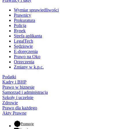
Prawnicy i sądy
Wymiar sprawiedliwości
Prawnicy
Prokuratura
Policja
Rynek
Strefa aplikanta
LegalTech
Sędziowie
E-doręczenia
Prawo na Oko
Orzeczenia
Zmiany w k.p.c.
Podatki
Kadry i BHP
Prawo w biznesie
Samorząd i administracja
Szkoły i uczelnie
Zdrowie
Prawo dla każdego
Akty Prawne
- otwiera się w nowej karcie
Promocje