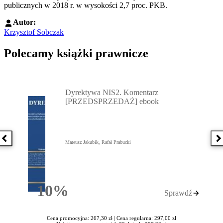
publicznych w 2018 r. w wysokości 2,7 proc. PKB.
Autor:
Krzysztof Sobczak
Polecamy książki prawnicze
Przejdź do: Dyrektywa NIS2. Komentarz [PRZEDSPRZEDAŻ] ebook,
Dyrektywa NIS2. Komentarz
[PRZEDSPRZEDAŻ] ebook
Poprzednia książka
N
Mateusz Jakubik, Rafał Prabucki
10%
Sprawdź
Rabatu
Cena promocyjna: 267,30 zł |
Cena regularna: 297,00 zł