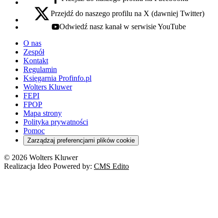
facebook - otwiera się w nowej karcie
Przejdź do naszego profilu na X (dawniej Twitter)
x - otwiera się w nowej karcie
Odwiedź nasz kanał w serwisie YouTube
youtube - otwiera się w nowej karcie
O nas
Zespół
Kontakt
Regulamin
Księgarnia Profinfo.pl
Wolters Kluwer
FEPI
FPOP
Mapa strony
Polityka prywatności
Pomoc
Zarządzaj preferencjami plików cookie
© 2026 Wolters Kluwer
Realizacja Ideo Powered by:
CMS Edito