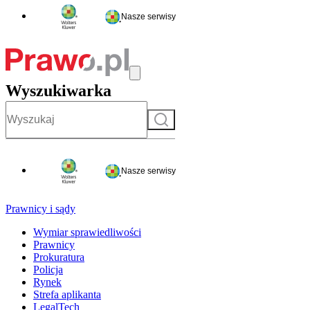
Nasze serwisy
Wyszukiwarka
Szukaj
Nasze serwisy
Prawnicy i sądy
Wymiar sprawiedliwości
Prawnicy
Prokuratura
Policja
Rynek
Strefa aplikanta
LegalTech