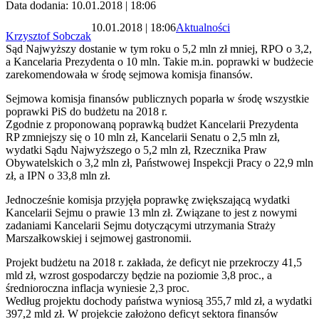
Data dodania: 10.01.2018 | 18:06
10.01.2018 | 18:06
Aktualności
Krzysztof Sobczak
Sąd Najwyższy dostanie w tym roku o 5,2 mln zł mniej, RPO o 3,2,
a Kancelaria Prezydenta o 10 mln. Takie m.in. poprawki w budżecie
zarekomendowała w środę sejmowa komisja finansów.
Sejmowa komisja finansów publicznych poparła w środę wszystkie
poprawki PiS do budżetu na 2018 r.
Zgodnie z proponowaną poprawką budżet Kancelarii Prezydenta
RP zmniejszy się o 10 mln zł, Kancelarii Senatu o 2,5 mln zł,
wydatki Sądu Najwyższego o 5,2 mln zł, Rzecznika Praw
Obywatelskich o 3,2 mln zł, Państwowej Inspekcji Pracy o 22,9 mln
zł, a IPN o 33,8 mln zł.
Jednocześnie komisja przyjęła poprawkę zwiększającą wydatki
Kancelarii Sejmu o prawie 13 mln zł. Związane to jest z nowymi
zadaniami Kancelarii Sejmu dotyczącymi utrzymania Straży
Marszałkowskiej i sejmowej gastronomii.
Projekt budżetu na 2018 r. zakłada, że deficyt nie przekroczy 41,5
mld zł, wzrost gospodarczy będzie na poziomie 3,8 proc., a
średnioroczna inflacja wyniesie 2,3 proc.
Według projektu dochody państwa wyniosą 355,7 mld zł, a wydatki
397,2 mld zł. W projekcie założono deficyt sektora finansów