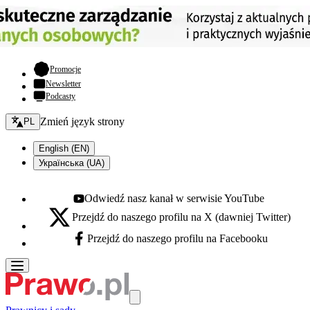
- otwiera się w nowej karcie
Promocje
Newsletter
Podcasty
Zmień język - bieżący:
Zmień język strony
PL
English (EN)
Українська (UA)
Odwiedź nasz kanał w serwisie YouTube
Youtube - otwiera się w nowej karcie
Przejdź do naszego profilu na X (dawniej Twitter)
X - otwiera się w nowej karcie
Przejdź do naszego profilu na Facebooku
Facebook - otwiera się w nowej karcie